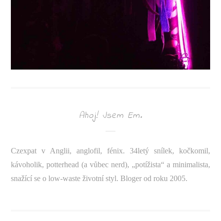
Ahoj! Jsem Em.
Czexpat v Anglii, anglofil, fénix. 34letý snílek, kočkomil,
kávoholik, potterhead (a vůbec nerd), „potížista“ a minimalista,
snažící se o low-waste životní styl. Bloger od roku 2005.