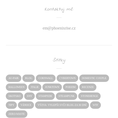
Kontaktuj mě:
em@
phoenixrise.cz
Štítky
AU-PAIR
BLOG
CORNWALL
CYBERTOWN
DOMESTIC COUPLE
HALLOWEEN
ITALIE
JUNKTOWN
PODZIM
RECENZE
SKOTSKO
SNY
STAMPEDE
STEAMPUNK
STONEHENGE
TIPY
VÁNOCE
VÝZVA: VYLEPŠI SVŮJ BLOG ZA 30 DNÍ
WTF
ZERO-WASTE