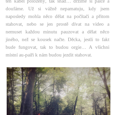
ten kabel položený, tak snad… držíme si palce a
doufáme. Už si vážně nepamatuju, kdy jsem
naposledy mohla něco dělat na počítači a přitom
stahovat, nebo se jen prostě dívat na video a
nemuset každou minutu pauzovat a dělat něco
jiného, než se kousek načte. Děcka, jestli to fakt
bude fungovat, tak to budou orgie… A všichni
místní au-paiři k nám budou jezdit stahovat.