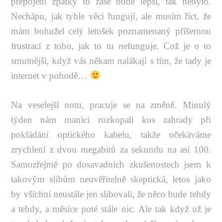
přepojení zpátky to zase bude lepší, tak nebylo.
Nechápu, jak tyhle věci fungují, ale musím říct, že
mám bohužel celý letošek poznamenaný příšernou
frustrací z toho, jak to tu
ne
funguje. Což je o to
smutnější, když vás někam nalákají s tím, že tady je
internet v pohodě…
Na veselejší notu, pracuje se na změně. Minulý
týden nám maníci rozkopali kus zahrady při
pokládání optického kabelu, takže očekáváme
zrychlení z dvou megabitů za sekundu na asi 100.
Samozřejmě po dosavadních zkušenostech jsem k
takovým slibům neuvěřitelně skeptická, letos jako
by všichni neustále jen slibovali, že něco bude tehdy
a tehdy, a měsíce poté stále nic. Ale tak když už je