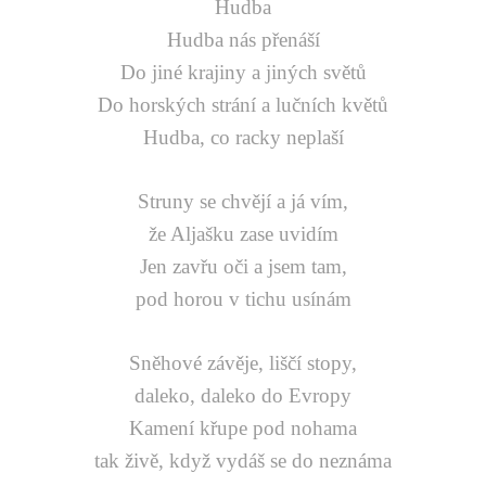
Hudba
Hudba nás přenáší
Do jiné krajiny a jiných světů
Do horských strání a lučních květů
Hudba, co racky neplaší
Struny se chvějí a já vím,
že Aljašku zase uvidím
Jen zavřu oči a jsem tam,
pod horou v tichu usínám
Sněhové závěje, liščí stopy,
daleko, daleko do Evropy
Kamení křupe pod nohama
tak živě, když vydáš se do neznáma