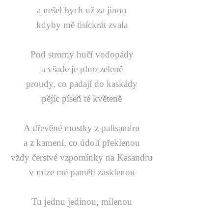
a nešel bych už za jinou
kdyby mě tisíckrát zvala
Pod stromy hučí vodopády
a všade je plno zeleně
proudy, co padají do kaskády
pějíc píseň té květeně
A dřevěné mostky z palisandru
a z kamení, co údolí překlenou
vždy čerstvé vzpomínky na Kasandru
v mlze mé paměti zasklenou
Tu jednu jedinou, milenou