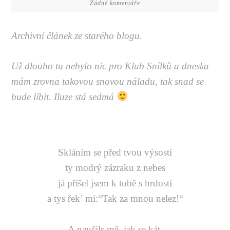
Žádné komentáře
Archivní článek ze starého blogu.
Už dlouho tu nebylo nic pro Klub Snílků a dneska
mám zrovna takovou snovou náladu, tak snad se
bude líbit. Iluze stá sedmá
Skláním se před tvou výsostí
ty modrý zázraku z nebes
já přišel jsem k tobě s hrdostí
a tys řek’ mi:“Tak za mnou nelez!“
A naučils mě, jak se kát,