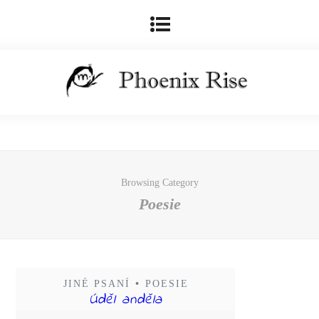
Browsing Category
Poesie
JINÉ PSANÍ
•
POESIE
Úděl anděla