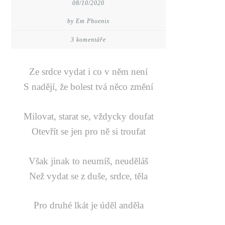
08/10/2020
by Em Phoenix
3 komentáře
Ze srdce vydat i co v něm není
S nadějí, že bolest tvá něco změní
Milovat, starat se, vždycky doufat
Otevřít se jen pro ně si troufat
Však jinak to neumíš, neuděláš
Než vydat se z duše, srdce, těla
Pro druhé lkát je úděl anděla