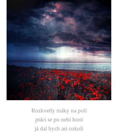
Rozkvetly máky na poli
ptáci se po nebi honí
já dal bych asi cokoli