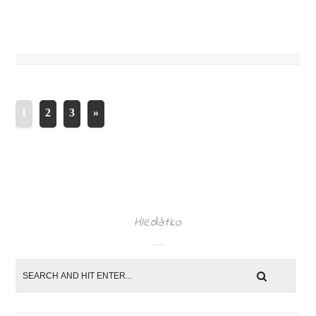
1
2
3
»
Hledátko