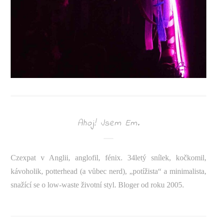
Ahoj! Jsem Em.
Czexpat v Anglii, anglofil, fénix. 34letý snílek, kočkomil,
kávoholik, potterhead (a vůbec nerd), „potížista“ a minimalista,
snažící se o low-waste životní styl. Bloger od roku 2005.