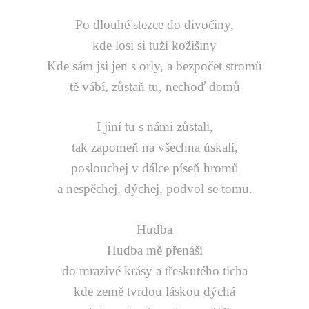
Po dlouhé stezce do divočiny,
kde losi si tuží kožišiny
Kde sám jsi jen s orly, a bezpočet stromů
tě vábí, zůstaň tu, nechoď domů
I jiní tu s námi zůstali,
tak zapomeň na všechna úskalí,
poslouchej v dálce píseň hromů
a nespěchej, dýchej, podvol se tomu.
Hudba
Hudba mě přenáší
do mrazivé krásy a třeskutého ticha
kde země tvrdou láskou dýchá