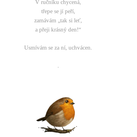
V ručníku chycená,
třepe se jí peří,
zamávám „tak si leť,
a přeji krásný den!“
Usmívám se za ní, uchvácen.
.