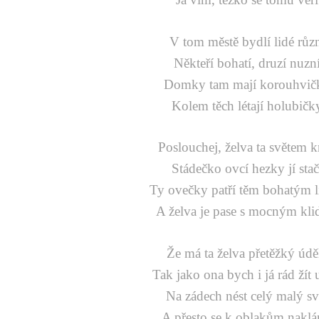
V tom městě bydlí lidé růz
Někteří bohatí, druzí nuzn
Domky tam mají korouhvič
Kolem těch létají holubičk
Poslouchej, želva ta světem k
Stádečko ovcí hezky jí stač
Ty ovečky patří těm bohatým 
A želva je pase s mocným kl
Že má ta želva přetěžký údě
Tak jako ona bych i já rád žít
Na zádech nést celý malý sv
A přesto se k oblakům naklá