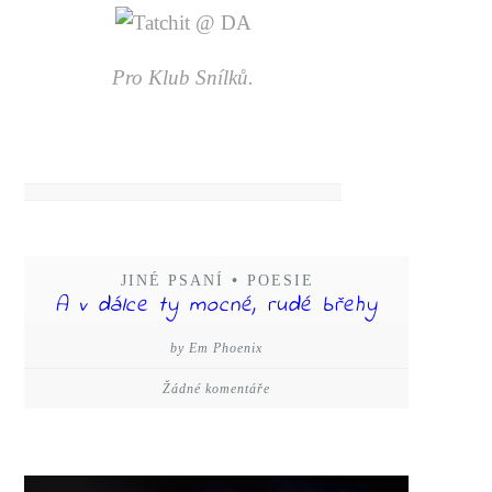
Pro Klub Snílků.
JINÉ PSANÍ
•
POESIE
A v dálce ty mocné, rudé břehy
by Em Phoenix
Žádné komentáře