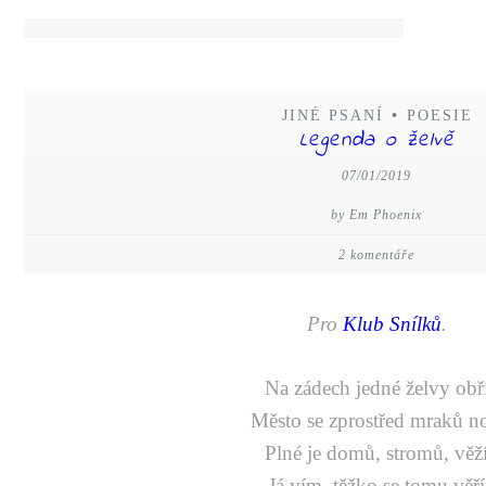
JINÉ PSANÍ
•
POESIE
Legenda o želvě
07/01/2019
by Em Phoenix
2 komentáře
Pro
Klub Snílků
.
Na zádech jedné želvy obř
Město se zprostřed mraků no
Plné je domů, stromů, věž
Já vím, těžko se tomu věří