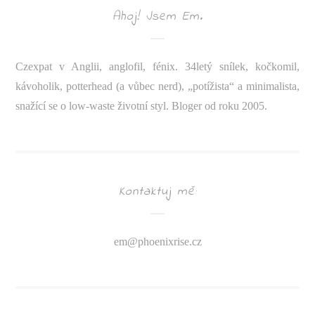
Ahoj! Jsem Em.
Czexpat v Anglii, anglofil, fénix. 34letý snílek, kočkomil,
kávoholik, potterhead (a vůbec nerd), „potížista“ a minimalista,
snažící se o low-waste životní styl. Bloger od roku 2005.
Kontaktuj mě:
em@
phoenixrise.cz