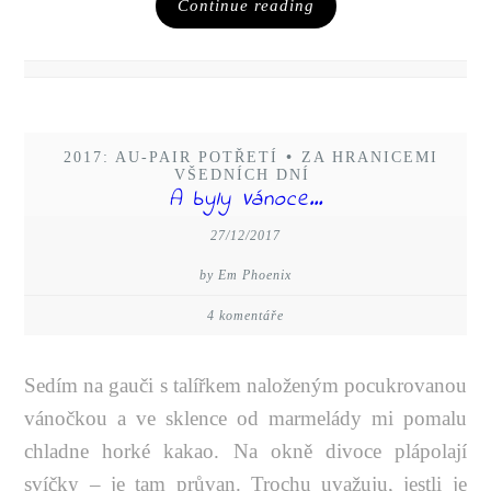
Continue reading
2017: AU-PAIR POTŘETÍ
•
ZA HRANICEMI
VŠEDNÍCH DNÍ
A byly Vánoce…
27/12/2017
by Em Phoenix
4 komentáře
Sedím na gauči s talířkem naloženým pocukrovanou
vánočkou a ve sklence od marmelády mi pomalu
chladne horké kakao. Na okně divoce plápolají
svíčky – je tam průvan. Trochu uvažuju, jestli je