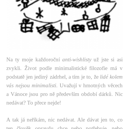
Na ty moje každoroční
anti-wishlisty
už jste si asi
zvykli. Život podle minimalistické filozofie má v
podstatě jen jediný zádrhel, a tím je to, že
lidé kolem
vás nejsou minimalisti
. Uvažují v hmotných věcech
a Vánoce jsou pro ně především období dárků. Nic
nedávat? To přece nejde!
A tak já neříkám, nic nedávat. Ale dávat jen to, co
ten člověk opravdu chce nebo potřebuje, nebo