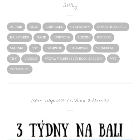
Štítky
AU-PAIR
BLOG
CORNWALL
CYBERTOWN
DOMESTIC COUPLE
HALLOWEEN
ITALIE
JUNKTOWN
PODZIM
RECENZE
SKOTSKO
SNY
STAMPEDE
STEAMPUNK
STONEHENGE
TIPY
VÁNOCE
VÝZVA: VYLEPŠI SVŮJ BLOG ZA 30 DNÍ
WTF
ZERO-WASTE
Sem napsala (stáhni zdarma):