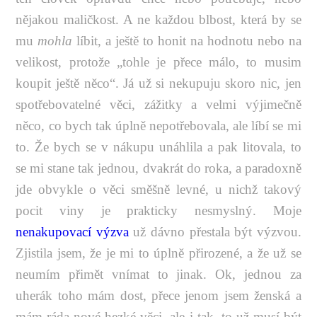
nějakou maličkost. A ne každou blbost, která by se
mu
mohla
líbit, a ještě to honit na hodnotu nebo na
velikost, protože „tohle je přece málo, to musim
koupit ještě něco“. Já už si nekupuju skoro nic, jen
spotřebovatelné věci, zážitky a velmi výjimečně
něco, co bych tak úplně nepotřebovala, ale líbí se mi
to. Že bych se v nákupu unáhlila a pak litovala, to
se mi stane tak jednou, dvakrát do roka, a paradoxně
jde obvykle o věci směšně levné, u nichž takový
pocit viny je prakticky nesmyslný. Moje
nenakupovací výzva
už dávno přestala být výzvou.
Zjistila jsem, že je mi to úplně přirozené, a že už se
neumím přimět vnímat to jinak. Ok, jednou za
uherák toho mám dost, přece jenom jsem ženská a
mám ráda nové hezké věci, ale i tak, to už musí být