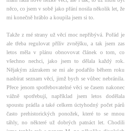
něco, co jsem v sobě jako přání nosila několik let, že
mi konečně hráblo a koupila jsem si to.
Takže z mé strany už věcí moc nepřibývá. Pořád je
ale třeba regulovat příliv zvnějšku, a tak jsem zas
letos měla v plánu obnovovat článek o tom, co
všechno nechci, jako jsem to dělala každý rok.
Nějakým zázrakem se mi ale podařilo během roku
nasbírat seznam věcí, jimž bych se vůbec nebránila.
Přece jenom spotřebovatelné věci se časem nakonec
vážně spotřebují, například jsem letos dodělala
spoustu prádla a také celkem úctyhodný počet párů
často prehistorických ponožek, které to se mnou
táhly, no některé už dobrých patnáct let. Chodili