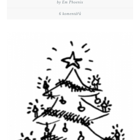
by Em Phoenix
6 komentářů