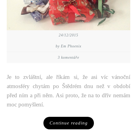
24/12/2015
by Em Phoenix
3 komentáře
Je to zvláštní, ale říkám si, že asi víc vánoční
atmosféry chytám po Štědrém dnu než v období
před ním a při něm. Asi proto, že na to dřív nemám
moc pomyšlení.
Continue reading