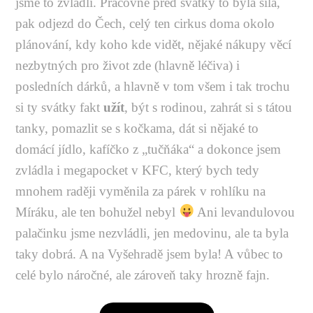
jsme to zvládli. Pracovně před svátky to byla síla,
pak odjezd do Čech, celý ten cirkus doma okolo
plánování, kdy koho kde vidět, nějaké nákupy věcí
nezbytných pro život zde (hlavně léčiva) i
posledních dárků, a hlavně v tom všem i tak trochu
si ty svátky fakt
užít
, být s rodinou, zahrát si s tátou
tanky, pomazlit se s kočkama, dát si nějaké to
domácí jídlo, kafíčko z „tučňáka“ a dokonce jsem
zvládla i megapocket v KFC, který bych tedy
mnohem raději vyměnila za párek v rohlíku na
Míráku, ale ten bohužel nebyl
Ani levandulovou
palačinku jsme nezvládli, jen medovinu, ale ta byla
taky dobrá. A na Vyšehradě jsem byla! A vůbec to
celé bylo náročné, ale zároveň taky hrozně fajn.