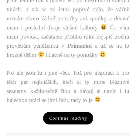
jsme tenhle rok s panem M. po několika divokých
túrách, a tak se mi letos poprvé stalo, že vážně
nemám skoro žádné ponožky ani spodky a děravé
mám i poslední dvoje slušné kalhoty
Co vám
mám povídat, začátkem příštího roku nejspíš trochu
provětrám peněženku v
Primarku
a už se na to
hrozně těším
Hlavně na ty ponožky
No ale jsou tu i jiné věci. Tož pro inspiraci a pro
těch pár nejbližších, kteří si ty moje bláznivé
seznamy každoročně čtou a dávají si navíc i tu
báječnou práci se jimi řídit, tady to je
Continue reading