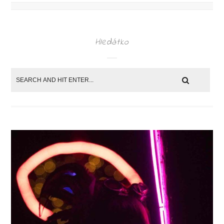
Hledátko