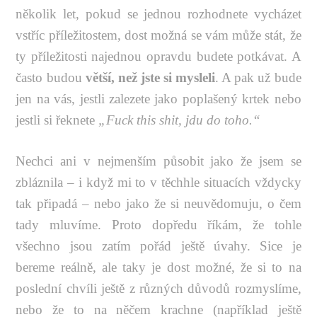
několik let, pokud se jednou rozhodnete vycházet
vstříc příležitostem, dost možná se vám může stát, že
ty příležitosti najednou opravdu budete potkávat. A
často budou
větší, než jste si mysleli
. A pak už bude
jen na vás, jestli zalezete jako poplašený krtek nebo
jestli si řeknete
„Fuck this shit, jdu do toho.“
Nechci ani v nejmenším působit jako že jsem se
zbláznila – i když mi to v těchhle situacích vždycky
tak připadá – nebo jako že si neuvědomuju, o čem
tady mluvíme. Proto dopředu říkám, že tohle
všechno jsou zatím pořád ještě úvahy. Sice je
bereme reálně, ale taky je dost možné, že si to na
poslední chvíli ještě z různých důvodů rozmyslíme,
nebo že to na něčem krachne (například ještě