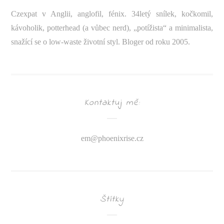
Czexpat v Anglii, anglofil, fénix. 34letý snílek, kočkomil,
kávoholik, potterhead (a vůbec nerd), „potížista“ a minimalista,
snažící se o low-waste životní styl. Bloger od roku 2005.
Kontaktuj mě:
em@
phoenixrise.cz
Štítky