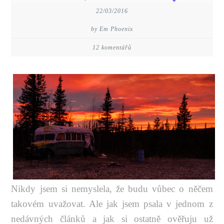
22/03/2016
by Em Phoenix
12 komentářů
Nikdy jsem si nemyslela, že budu vůbec o něčem
takovém uvažovat. Ale jak jsem psala v jednom z
nedávných článků a jak si ostatně ověřuju už