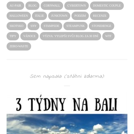
AU-PAIR
BLOG
CORNWALL
CYBERTOWN
DOMESTIC COUPLE
HALLOWEEN
ITALIE
JUNKTOWN
PODZIM
RECENZE
SKOTSKO
SNY
STAMPEDE
STEAMPUNK
STONEHENGE
TIPY
VÁNOCE
VÝZVA: VYLEPŠI SVŮJ BLOG ZA 30 DNÍ
WTF
ZERO-WASTE
Sem napsala (stáhni zdarma):