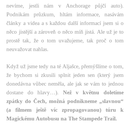
nevíme, jestli nám v Anchorage půjčí auto).
Podnikám průzkum, hltám informace, nasávám
články a videa a s každou další informací jsem si o
něco jistější a zároveň o něco míň jistá. Ale už je to
prostě tak, že o tom uvažujeme, tak proč o tom
neuvažovat nahlas.
Když už jsme tedy na té Aljašce, přemýšlíme o tom,
že bychom si zkusili splnit jeden sen (který jsem
donedávna vůbec neměla, ale jak se vám to jednou
dostane do hlavy…).
Než v květnu doletíme
zpátky do Čech, možná podnikneme „slavnou“
(a filmem ještě víc zpropagovanou) túru k
Magickému Autobusu na The Stampede Trail.