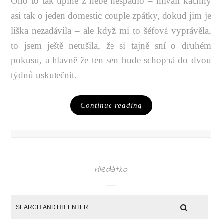
Ono to tak úplně z nebe nespadlo – mívali kachny
asi tak o jeden domestic couple zpátky, dokud jim je
liška nezadávila – ale když mi to šéfová vyprávěla,
to jsem ještě netušila, že si tajně sní o druhém
pokusu, a hlavně že ten sen bude schopná do dvou
týdnů uskutečnit.
Continue reading
Hledátko