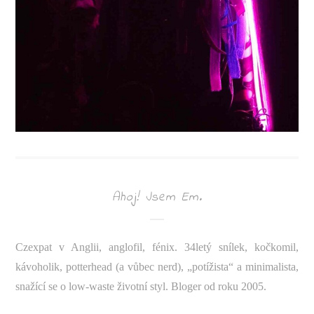
Ahoj! Jsem Em.
Czexpat v Anglii, anglofil, fénix. 34letý snílek, kočkomil,
kávoholik, potterhead (a vůbec nerd), „potížista“ a minimalista,
snažící se o low-waste životní styl. Bloger od roku 2005.