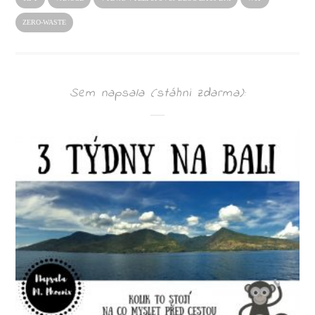
ZERO-WASTE
Sem napsala (stáhni zdarma):