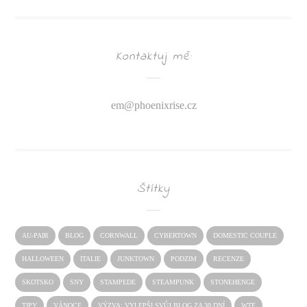
Kontaktuj mě:
em@
phoenixrise.cz
Štítky
AU-PAIR
BLOG
CORNWALL
CYBERTOWN
DOMESTIC COUPLE
HALLOWEEN
ITALIE
JUNKTOWN
PODZIM
RECENZE
SKOTSKO
SNY
STAMPEDE
STEAMPUNK
STONEHENGE
TIPY
VÁNOCE
VÝZVA: VYLEPŠI SVŮJ BLOG ZA 30 DNÍ
WTF