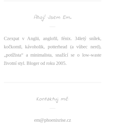
Ahoj! Jsem Em.
Czexpat v Anglii, anglofil, fénix. 34letý snílek,
kočkomil, kávoholik, potterhead (a vůbec nerd),
„potížista“ a minimalista, snažící se o low-waste
životní styl. Bloger od roku 2005.
Kontaktuj mě:
em@
phoenixrise.cz