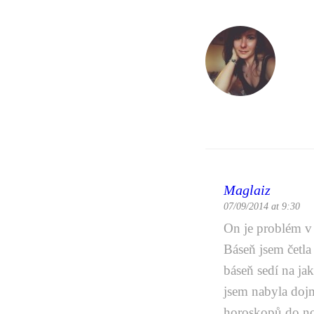
Maglaiz
07/09/2014 at 9:30
On je problém v 
Báseň jsem četla
báseň sedí na jak
jsem nabyla dojm
horoskopů do n