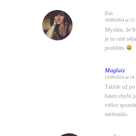
Em
10/09/2014 at 15
Myslím, že Ma
je to celé n
problém
Maglaiz
13/09/2014 at 14
Takhle už po 
básni chybí j
velice spontá
neobstálo.