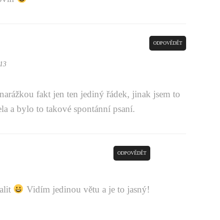
ODPOVĚDĚT
:13
narážkou fakt jen ten jediný řádek, jinak jsem to
la a bylo to takové spontánní psaní.
ODPOVĚDĚT
alit
Vidím jedinou větu a je to jasný!