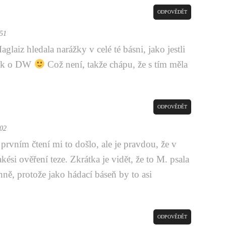
ODPOVĚDĚT
:51
glaiz hledala narážky v celé té básni, jako jestli
ějak o DW
Což není, takže chápu, že s tím měla
ODPOVĚDĚT
:02
prvním čtení mi to došlo, ale je pravdou, že v
akési ověření teze. Zkrátka je vidět, že to M. psala
nně, protože jako hádací báseň by to asi
ODPOVĚDĚT