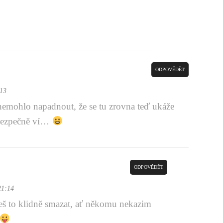
ODPOVĚDĚT
:13
nemohlo napadnout, že se tu zrovna teď ukáže
bezpečně ví…
ODPOVĚDĚT
21:14
š to klidně smazat, ať někomu nekazim