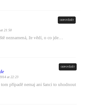
ODPOVĚDĚT
at 21:50
eště neznamená, že vědí, o co jde…
ODPOVĚDĚT
de
2014 at 22:23
v tom případě nemaj ani šanci to uhodnout