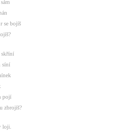
y sám
znán
 se bojíš
ojíš?
 skříní
 síní
mínek
k
m pojí
u zbrojíš?
 loji.