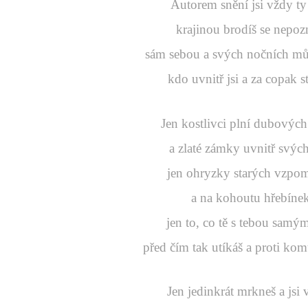
Autorem snění jsi vždy t
krajinou brodíš se nepo
sám sebou a svých nočních můr
kdo uvnitř jsi a za copak st
Jen kostlivci plní dubových
a zlaté zámky uvnitř svých
jen ohryzky starých vzpo
a na kohoutu hřebíne
jen to, co tě s tebou samý
před čím tak utíkáš a proti kom
Jen jedinkrát mrkneš a jsi v