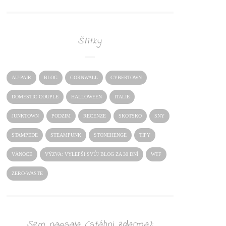
Štítky
AU-PAIR
BLOG
CORNWALL
CYBERTOWN
DOMESTIC COUPLE
HALLOWEEN
ITALIE
JUNKTOWN
PODZIM
RECENZE
SKOTSKO
SNY
STAMPEDE
STEAMPUNK
STONEHENGE
TIPY
VÁNOCE
VÝZVA: VYLEPŠI SVŮJ BLOG ZA 30 DNÍ
WTF
ZERO-WASTE
Sem napsala (stáhni zdarma):