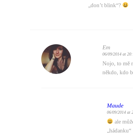
„don’t blink“?
Em
06/09/2014 at 20
Nojo, to mě 
někdo, kdo 
Maude
06/09/2014 at 
ale může
„hádanku“