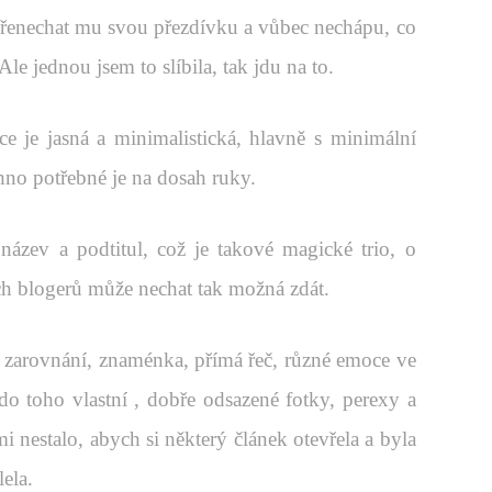
přenechat mu svou přezdívku a vůbec nechápu, co
Ale jednou jsem to slíbila, tak jdu na to.
 je jasná a minimalistická, hlavně s minimální
chno potřebné je na dosah ruky.
ázev a podtitul, což je takové magické trio, o
h blogerů může nechat tak možná zdát.
, zarovnání, znaménka, přímá řeč, různé emoce ve
do toho vlastní , dobře odsazené fotky, perexy a
mi nestalo, abych si některý článek otevřela a byla
ela.