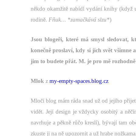
někdo okamžitě nabídl vydání knihy (když už
rodině.
Fňuk… *zamačkává slzu*
)
Jsou blogeři, které má smysl sledovat, k
konečně proslaví, kdy si jich svět všimne 
jim to budete přát. M. je pro mě rozhodně
Mlok
z
my-empty-spaces.blog.cz
Mločí blog mám ráda snad už od jejího přijetí,
vidět. Její design je vždycky osobitý a něč
navrhuje a pěkně růčo kreslí), bývají tam ob
zkuste ji na ně upozornit a už hrabe nožkama, 