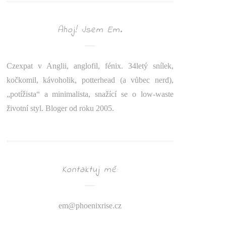
Ahoj! Jsem Em.
Czexpat v Anglii, anglofil, fénix. 34letý snílek,
kočkomil, kávoholik, potterhead (a vůbec nerd),
„potížista“ a minimalista, snažící se o low-waste
životní styl. Bloger od roku 2005.
Kontaktuj mě:
em@
phoenixrise.cz