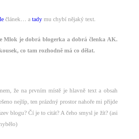
le
článek… a
tady
mu chybí nějaký text.
že Mlok je dobrá blogerka a dobrá členka AK.
 kousek, co tam rozhodně má co dělat.
em, že na prvním místě je hlavně text a obsah
řešeno nejlíp, ten prázdný prostor nahoře mi přijde
v blogu? Čí je to citát? A čeho smysl je žít? (asi
chybělo)