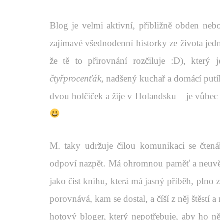
Blog je velmi aktivní, přibližně obden neb
zajímavé všednodenní historky ze života jed
že tě to přirovnání rozčiluje :D), který 
čtyřprocenťák
, nadšený kuchař a domácí putí
dvou holčiček a žije v Holandsku – je vůbec
M. taky udržuje čilou komunikaci se čten
odpoví nazpět. Má ohromnou paměť a neuvěřit
jako číst knihu, která má jasný příběh, plno 
porovnává, kam se dostal, a číší z něj štěstí a
hotový bloger, který nepotřebuje, aby ho n