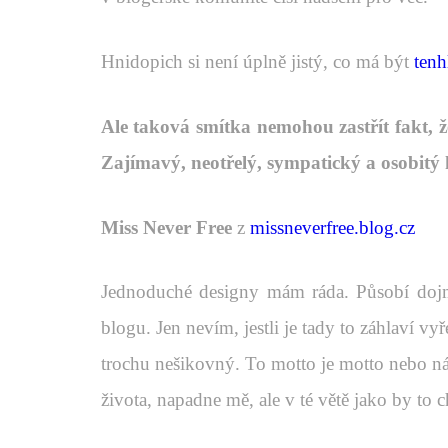
Hnidopich si není úplně jistý, co má být
tenh
Ale taková smítka nemohou zastřít fakt, 
Zajímavý, neotřelý, sympatický a osobitý
Miss Never Free
z
missneverfree.blog.cz
Jednoduché designy mám ráda. Působí dojm
blogu. Jen nevím, jestli je tady to záhlaví vy
trochu nešikovný. To motto je motto nebo náze
života, napadne mě, ale v té větě jako by to 