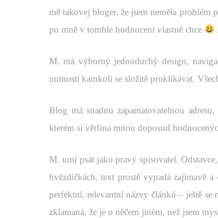
mě takovej bloger, že jsem neměla problém 
po mně v tomhle hodnocení vlastně chce
M. má výborný jednoduchý design, navigace
nutností kamkoli se složitě proklikávat. Vše
Blog má snadno zapamatovatelnou adresu, n
kterém si většina mnou doposud hodnocenýc
M. umí psát jako pravý spisovatel. Odstavce
hvězdičkách, text prostě vypadá zajímavě a 
perfektní, relevantní názvy článků – ještě se 
zklamaná, že je o něčem jiném, než jsem mysl