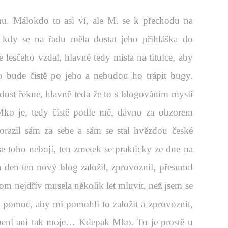
nu. Málokdo to asi ví, ale M. se k přechodu na
 kdy se na řadu měla dostat jeho přihláška do
e lesčeho vzdal, hlavně tedy místa na titulce, aby
o bude čistě po jeho a nebudou ho trápit bugy.
dost řekne, hlavně teda že to s blogováním myslí
Mko je, tedy čistě podle mě, dávno za obzorem
razil sám za sebe a sám se stal hvězdou české
e toho nebojí, ten zmetek se prakticky ze dne na
a den ten nový blog založil, zprovoznil, přesunul
 tom nejdřív musela několik let mluvit, než jsem se
i pomoc, aby mi pomohli to založit a zprovoznit,
ení ani tak moje… Kdepak Mko. To je prostě u