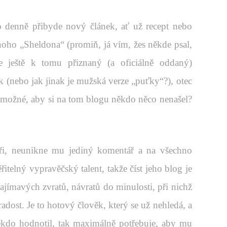
o denně přibyde nový článek, ať už recept nebo
noho „Sheldona“ (promiň, já vím, žes někde psal,
je ještě k tomu přiznaný (a oficiálně oddaný)
k (nebo jak jinak je mužská verze „puťky“?), otec
 možné, aby si na tom blogu někdo něco nenašel?
áři, neunikne mu jediný komentář a na všechno
elný vypravěčský talent, takže číst jeho blog je
zajímavých zvratů, návratů do minulosti, při nichž
 radost. Je to hotový člověk, který se už nehledá, a
ěkdo hodnotil, tak maximálně potřebuje, aby mu