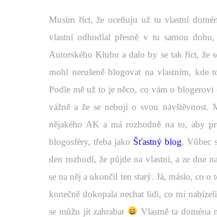
Musím říct, že oceňuju už tu vlastní domé
vlastní odhodlal přesně v tu samou dobu,
Autorského Klubu a dalo by se tak říct, že s
mohl nerušeně blogovat na vlastním, kde t
Podle mě už to je něco, co vám o blogerovi 
vážně a že se nebojí o svou návštěvnost. 
nějakého AK a má rozhodně na to, aby pro
blogosféry, třeba jako
Šťastný blog
. Vůbec s
den rozhodl, že půjde na vlastní, a ze dne n
se na něj a ukončil ten starý. Já, máslo, co o
konečně dokopala nechat lidi, co mi nabízel
se můžu jít zahrabat
Vlastně ta doména n