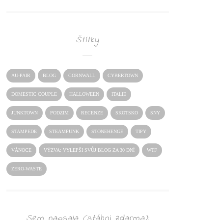
Štítky
AU-PAIR
BLOG
CORNWALL
CYBERTOWN
DOMESTIC COUPLE
HALLOWEEN
ITALIE
JUNKTOWN
PODZIM
RECENZE
SKOTSKO
SNY
STAMPEDE
STEAMPUNK
STONEHENGE
TIPY
VÁNOCE
VÝZVA: VYLEPŠI SVŮJ BLOG ZA 30 DNÍ
WTF
ZERO-WASTE
Sem napsala (stáhni zdarma):