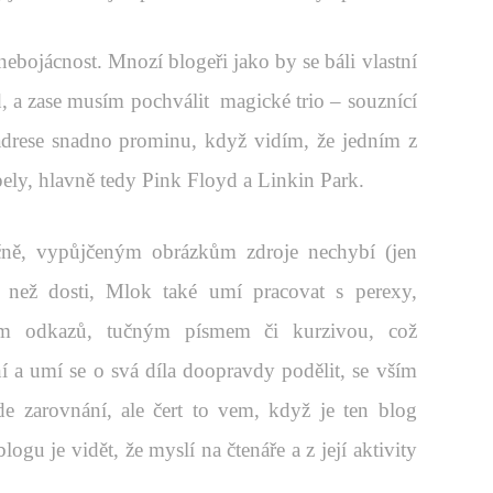
nebojácnost. Mnozí blogeři jako by se báli vlastní
ad, a zase musím pochválit magické trio – souznící
 adrese snadno prominu, když vidím, že jedním z
pely, hlavně tedy Pink Floyd a Linkin Park.
íčně, vypůjčeným obrázkům zdroje nechybí (jen
 než dosti, Mlok také umí pracovat s perexy,
ím odkazů, tučným písmem či kurzivou, což
vní a umí se o svá díla doopravdy podělit, se vším
de zarovnání, ale čert to vem, když je ten blog
u je vidět, že myslí na čtenáře a z její aktivity