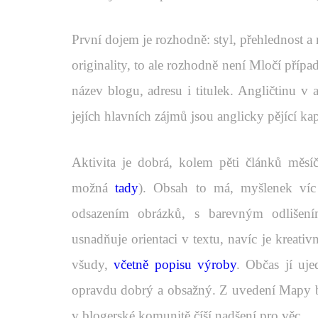
První dojem je rozhodně: styl, přehlednost a 
originality, to ale rozhodně není Mločí příp
název blogu, adresu i titulek. Angličtinu v
jejích hlavních zájmů jsou anglicky pějící ka
Aktivita je dobrá, kolem pěti článků měs
možná
tady
). Obsah to má, myšlenek víc
odsazením obrázků, s barevným odlišen
usnadňuje orientaci v textu, navíc je kreati
všudy,
včetně popisu výroby
. Občas jí uje
opravdu dobrý a obsažný. Z uvedení Mapy blog
v blogerské komunitě číší nadšení pro věc.