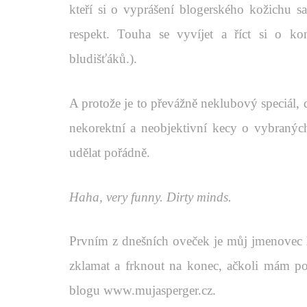
kteří si o vyprášení blogerského kožichu s
respekt. Touha se vyvíjet a říct si o kon
bludišťáků.).
A protože je to převážně neklubový speciál, 
nekorektní a neobjektivní kecy o vybranýc
udělat pořádně.
Haha, very funny. Dirty minds.
Prvním z dnešních oveček je můj jmenovec
zklamat a frknout na konec, ačkoli mám po
blogu
www.mujasperger.cz
.