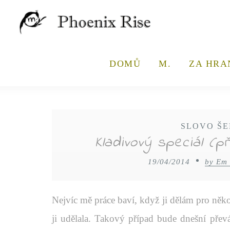
DOMŮ
M.
ZA HRA
SLOVO ŠE
Kladivový speciál (p
19/04/2014
by Em
Nejvíc mě práce baví, když ji dělám pro něko
ji udělala. Takový případ bude dnešní přev