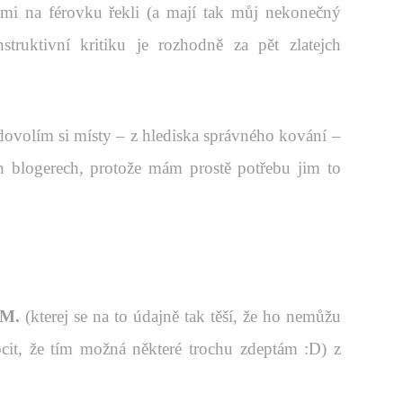
ami na férovku řekli (a mají tak můj nekonečný
struktivní kritiku je rozhodně za pět zlatejch
dovolím si místy – z hlediska správného kování –
h blogerech, protože mám prostě potřebu jim to
M.
(kterej se na to údajně tak těší, že ho nemůžu
cit, že tím možná některé trochu zdeptám :D) z