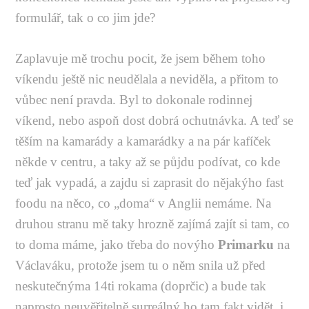
formulář, tak o co jim jde?
Zaplavuje mě trochu pocit, že jsem během toho
víkendu ještě nic neudělala a neviděla, a přitom to
vůbec není pravda. Byl to dokonale rodinnej
víkend, nebo aspoň dost dobrá ochutnávka. A teď se
těším na kamarády a kamarádky a na pár kafíček
někde v centru, a taky až se půjdu podívat, co kde
teď jak vypadá, a zajdu si zaprasit do nějakýho fast
foodu na něco, co „doma“ v Anglii nemáme. Na
druhou stranu mě taky hrozně zajímá zajít si tam, co
to doma máme, jako třeba do novýho
Primarku
na
Václaváku, protože jsem tu o něm snila už před
neskutečnýma 14ti rokama (doprčic) a bude tak
naprosto neuvěřitelně surreálný ho tam fakt vidět, i