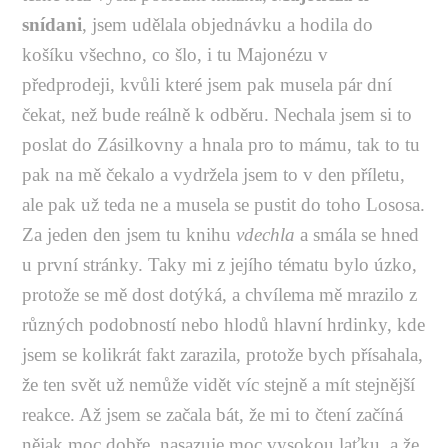
snídani
, jsem udělala objednávku a hodila do
košíku všechno, co šlo, i tu Majonézu v
předprodeji, kvůli které jsem pak musela pár dní
čekat, než bude reálně k odběru. Nechala jsem si to
poslat do Zásilkovny a hnala pro to mámu, tak to tu
pak na mě čekalo a vydržela jsem to v den příletu,
ale pak už teda ne a musela se pustit do toho Lososa.
Za jeden den jsem tu knihu
vdechla
a smála se hned
u první stránky. Taky mi z jejího tématu bylo úzko,
protože se mě dost dotýká, a chvílema mě mrazilo z
různých podobností nebo hlodů hlavní hrdinky, kde
jsem se kolikrát fakt zarazila, protože bych přísahala,
že ten svět už nemůže vidět víc stejně a mít stejnější
reakce. Až jsem se začala bát, že mi to čtení začíná
nějak moc dobře, nasazuje moc vysokou laťku, a že