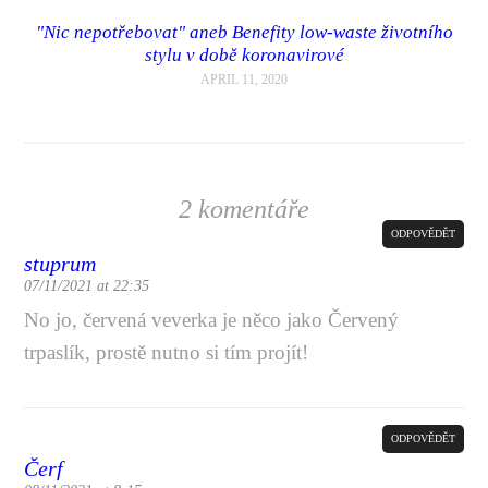
"Nic nepotřebovat" aneb Benefity low-waste životního
stylu v době koronavirové
APRIL 11, 2020
2 komentáře
ODPOVĚDĚT
stuprum
07/11/2021 at 22:35
No jo, červená veverka je něco jako Červený
trpaslík, prostě nutno si tím projít!
ODPOVĚDĚT
Čerf