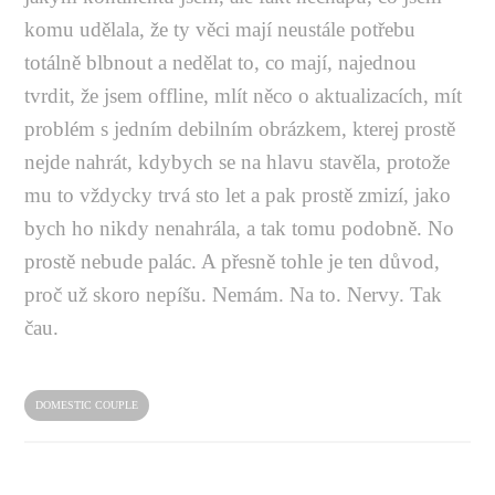
komu udělala, že ty věci mají neustále potřebu
totálně blbnout a nedělat to, co mají, najednou
tvrdit, že jsem offline, mlít něco o aktualizacích, mít
problém s jedním debilním obrázkem, kterej prostě
nejde nahrát, kdybych se na hlavu stavěla, protože
mu to vždycky trvá sto let a pak prostě zmizí, jako
bych ho nikdy nenahrála, a tak tomu podobně. No
prostě nebude palác. A přesně tohle je ten důvod,
proč už skoro nepíšu. Nemám. Na to. Nervy. Tak
čau.
DOMESTIC COUPLE