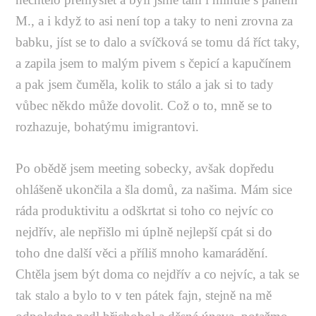
M., a i když to asi není top a taky to neni zrovna za
babku, jíst se to dalo a svíčková se tomu dá říct taky,
a zapila jsem to malým pivem s čepicí a kapučínem
a pak jsem čuměla, kolik to stálo a jak si to tady
vůbec někdo může dovolit. Což o to, mně se to
rozhazuje, bohatýmu imigrantovi.
Po obědě jsem meeting sobecky, avšak dopředu
ohlášeně ukončila a šla domů, za našima. Mám sice
ráda produktivitu a odškrtat si toho co nejvíc co
nejdřív, ale nepřišlo mi úplně nejlepší cpát si do
toho dne další věci a příliš mnoho kamarádění.
Chtěla jsem být doma co nejdřív a co nejvíc, a tak se
tak stalo a bylo to v ten pátek fajn, stejně na mě