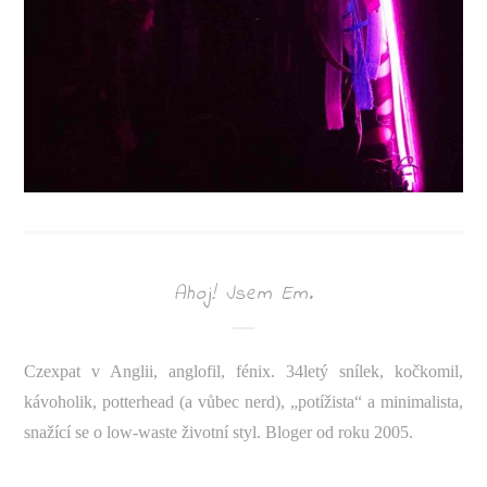
Ahoj! Jsem Em.
Czexpat v Anglii, anglofil, fénix. 34letý snílek, kočkomil,
kávoholik, potterhead (a vůbec nerd), „potížista“ a minimalista,
snažící se o low-waste životní styl. Bloger od roku 2005.