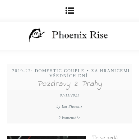
2019-22: DOMESTIC COUPLE
•
ZA HRANICEMI
VŠEDNÍCH DNÍ
Pozdravy z Prahy
07/11/2021
by Em Phoenix
2 komentáře
To se nedá