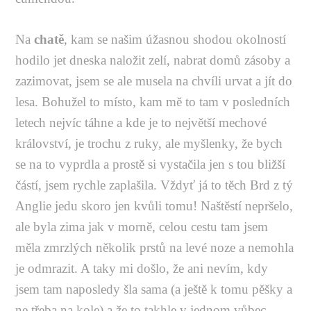
Na
chatě
, kam se našim úžasnou shodou okolností
hodilo jet dneska naložit zelí, nabrat domů zásoby a
zazimovat, jsem se ale musela na chvíli urvat a jít do
lesa. Bohužel to místo, kam mě to tam v posledních
letech nejvíc táhne a kde je to největší mechové
království, je trochu z ruky, ale myšlenky, že bych
se na to vyprdla a prostě si vystačila jen s tou bližší
částí, jsem rychle zaplašila. Vždyť já to těch Brd z tý
Anglie jedu skoro jen kvůli tomu! Naštěstí nepršelo,
ale byla zima jak v morně, celou cestu tam jsem
měla zmrzlých několik prstů na levé noze a nemohla
je odmrazit. A taky mi došlo, že ani nevím, kdy
jsem tam naposledy šla sama (a ještě k tomu pěšky a
ne třeba na kole) a že to takhle v jednom vůbec