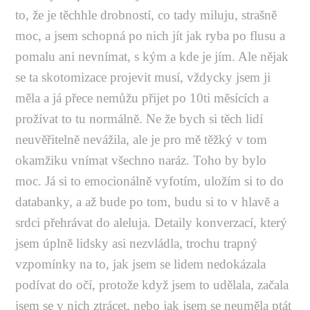
to, že je těchhle drobností, co tady miluju, strašně
moc, a jsem schopná po nich jít jak ryba po flusu a
pomalu ani nevnímat, s kým a kde je jím. Ale nějak
se ta skotomizace projevit musí, vždycky jsem ji
měla a já přece nemůžu přijet po 10ti měsících a
prožívat to tu normálně. Ne že bych si těch lidí
neuvěřitelně nevážila, ale je pro mě těžký v tom
okamžiku vnímat všechno naráz. Toho by bylo
moc. Já si to emocionálně vyfotím, uložím si to do
databanky, a až bude po tom, budu si to v hlavě a
srdci přehrávat do aleluja. Detaily konverzací, který
jsem úplně lidsky asi nezvládla, trochu trapný
vzpomínky na to, jak jsem se lidem nedokázala
podívat do očí, protože když jsem to udělala, začala
jsem se v nich ztrácet, nebo jak jsem se neuměla ptát