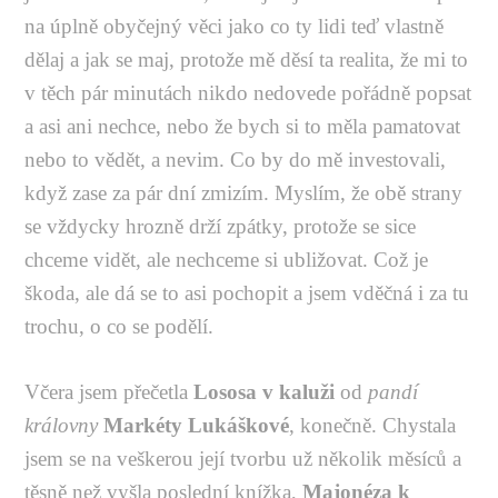
na úplně obyčejný věci jako co ty lidi teď vlastně
dělaj a jak se maj, protože mě děsí ta realita, že mi to
v těch pár minutách nikdo nedovede pořádně popsat
a asi ani nechce, nebo že bych si to měla pamatovat
nebo to vědět, a nevim. Co by do mě investovali,
když zase za pár dní zmizím. Myslím, že obě strany
se vždycky hrozně drží zpátky, protože se sice
chceme vidět, ale nechceme si ubližovat. Což je
škoda, ale dá se to asi pochopit a jsem vděčná i za tu
trochu, o co se podělí.
Včera jsem přečetla
Lososa v kaluži
od
pandí
královny
Markéty Lukáškové
, konečně. Chystala
jsem se na veškerou její tvorbu už několik měsíců a
těsně než vyšla poslední knížka,
Majonéza k