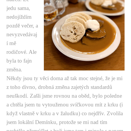
jedu sama,
nedojíždím
pozdě večer, a
nevyzvedávaj
í mě
rodičové. Ale
byla to fajn
změna.
Někdy jsou ty věci doma až tak moc stejné, že je mi
z toho divno, drobná změna zajetých standardů
neuškodí. Zašli jsme rovnou na oběd, bylo poledne
a chtěla jsem tu vytouženou svíčkovou mít z krku (i
když vlastně v krku a v žaludku) co nejdřív. Zvolila
jsem lokální Demínku, protože se mi nad tím
nechtělo přemýšlet a byli jsme tam i minule s panem