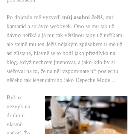
Po dojezdu mě vyzvedl
můj osobní Ježíš
, můj
kamarád a správce webovek. Ono se mu tak už
dávno neříká a já mu tak většinou taky už neříkám,
ale stejně mu ten Ježíš nějakým způsobem u mě už
asi zůstane, hlavně se to hodí jako přezdívka na
blog, když nechcete jmenovat, a jako kdo by si
stěžoval na to, že na něj vzpomínáte při poslechu
něčeho tak legendárního jako Depeche Mode…
Byl to
nezvyk na
druhou,
vlastně
natřetí. Že