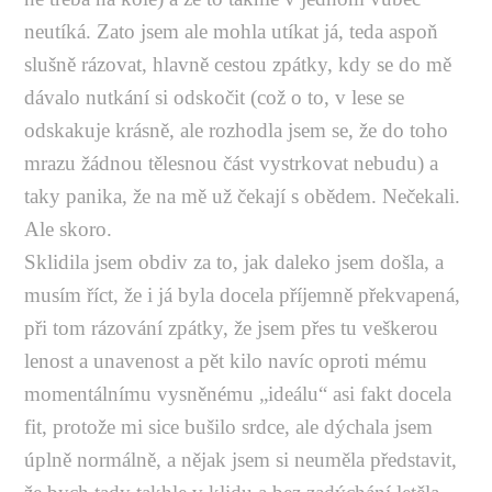
neutíká. Zato jsem ale mohla utíkat já, teda aspoň
slušně rázovat, hlavně cestou zpátky, kdy se do mě
dávalo nutkání si odskočit (což o to, v lese se
odskakuje krásně, ale rozhodla jsem se, že do toho
mrazu žádnou tělesnou část vystrkovat nebudu) a
taky panika, že na mě už čekají s obědem. Nečekali.
Ale skoro.
Sklidila jsem obdiv za to, jak daleko jsem došla, a
musím říct, že i já byla docela příjemně překvapená,
při tom rázování zpátky, že jsem přes tu veškerou
lenost a unavenost a pět kilo navíc oproti mému
momentálnímu vysněnému „ideálu“ asi fakt docela
fit, protože mi sice bušilo srdce, ale dýchala jsem
úplně normálně, a nějak jsem si neuměla představit,