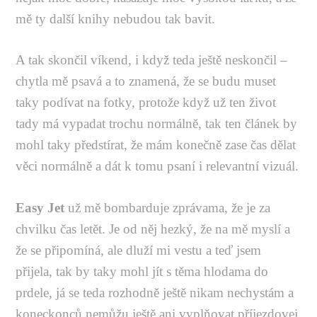
mě ty další knihy nebudou tak bavit.
A tak skončil víkend, i když teda ještě neskončil –
chytla mě psavá a to znamená, že se budu muset
taky podívat na fotky, protože když už ten život
tady má vypadat trochu normálně, tak ten článek by
mohl taky předstírat, že mám konečně zase čas dělat
věci normálně a dát k tomu psaní i relevantní vizuál.
Easy Jet
už mě bombarduje zprávama, že je za
chvilku čas letět. Je od něj hezký, že na mě myslí a
že se připomíná, ale dluží mi vestu a teď jsem
přijela, tak by taky mohl jít s těma hlodama do
prdele, já se teda rozhodně ještě nikam nechystám a
koneckonců nemůžu ještě ani vyplňovat příjezdovej