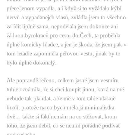
přece jenom vypadla, a i když si to vyžádalo kýbl
nervů a vypadanejch vlasů, zvládla jsem to všechno
zařídit úplně sama, nepodělala jsem dokonce ani
žádnou byrokracii pro cestu do Čech, ta proběhla
úplně komicky hladce, a jen je škoda, že jsem pak v
tom letadle zapomněla péřovou vestu, jinak by to
bylo úplně dokonalý.
Ale popravdě řečeno, celkem jasně jsem vesmíru
tuhle oznámila, že si chci koupit jinou, která na mě
nebude tak plandat, a že mě v tom tahle vlastně
brzdí, protože na co bych měla já minimalistka
dvě… takže si fakt nemám na co stěžovat, krom
toho, že jsem debil, co se neumí pořádně podívat
pod sedačku.