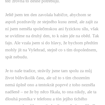
teď zrovna to děsně potřebuju.
Ještě jsem ten den zavolala babičce, abychom se
aspoň pozdravily ze stejného kusu země, ale zajít za
ní jsem neměla společenskou ani fyzickou sílu, však
se uvidíme na druhý den, to k nám jde na oběd. Tak
fajn. Ale vzala jsem si do hlavy, že bychom předtím
mohly jít na Vyšehrad, stejně co s tím dopolednem,
spát nebudu.
Je to naše tradice, strávily jsme tam spolu za můj
život bůhvíkolik času, ale už to s tím chozením
nemá úplně ono a tentokrát poprvé z toho nezněla
nadšeně – ne že by něco říkala, to ona nikdy, ale ta
dlouhá pomlka v telefonu a tón jejího tichého