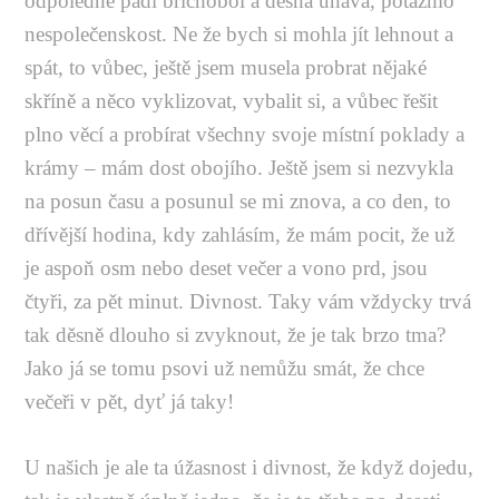
odpoledne padl břichobol a děsná únava, potažmo
nespolečenskost. Ne že bych si mohla jít lehnout a
spát, to vůbec, ještě jsem musela probrat nějaké
skříně a něco vyklizovat, vybalit si, a vůbec řešit
plno věcí a probírat všechny svoje místní poklady a
krámy – mám dost obojího. Ještě jsem si nezvykla
na posun času a posunul se mi znova, a co den, to
dřívější hodina, kdy zahlásím, že mám pocit, že už
je aspoň osm nebo deset večer a vono prd, jsou
čtyři, za pět minut. Divnost. Taky vám vždycky trvá
tak děsně dlouho si zvyknout, že je tak brzo tma?
Jako já se tomu psovi už nemůžu smát, že chce
večeři v pět, dyť já taky!
U našich je ale ta úžasnost i divnost, že když dojedu,