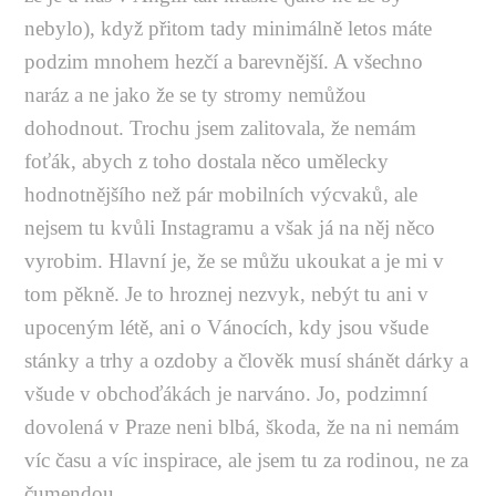
nebylo), když přitom tady minimálně letos máte
podzim mnohem hezčí a barevnější. A všechno
naráz a ne jako že se ty stromy nemůžou
dohodnout. Trochu jsem zalitovala, že nemám
foťák, abych z toho dostala něco umělecky
hodnotnějšího než pár mobilních výcvaků, ale
nejsem tu kvůli Instagramu a však já na něj něco
vyrobim. Hlavní je, že se můžu ukoukat a je mi v
tom pěkně. Je to hroznej nezvyk, nebýt tu ani v
upoceným létě, ani o Vánocích, kdy jsou všude
stánky a trhy a ozdoby a člověk musí shánět dárky a
všude v obchoďákách je narváno. Jo, podzimní
dovolená v Praze neni blbá, škoda, že na ni nemám
víc času a víc inspirace, ale jsem tu za rodinou, ne za
čumendou.