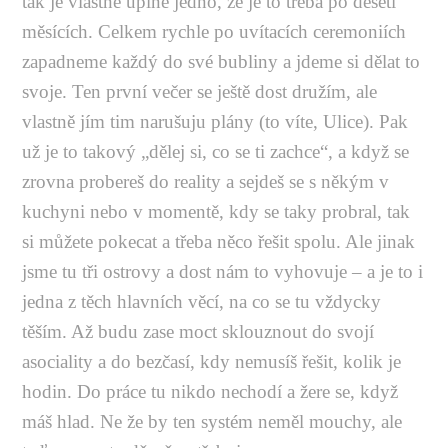
tak je vlastně úplně jedno, že je to třeba po deseti
měsících. Celkem rychle po uvítacích ceremoniích
zapadneme každý do své bubliny a jdeme si dělat to
svoje. Ten první večer se ještě dost družím, ale
vlastně jím tim narušuju plány (to víte, Ulice). Pak
už je to takový „dělej si, co se ti zachce“, a když se
zrovna probereš do reality a sejdeš se s někým v
kuchyni nebo v momentě, kdy se taky probral, tak
si můžete pokecat a třeba něco řešit spolu. Ale jinak
jsme tu tři ostrovy a dost nám to vyhovuje – a je to i
jedna z těch hlavních věcí, na co se tu vždycky
těším. Až budu zase moct sklouznout do svojí
asociality a do bezčasí, kdy nemusíš řešit, kolik je
hodin. Do práce tu nikdo nechodí a žere se, když
máš hlad. Ne že by ten systém neměl mouchy, ale