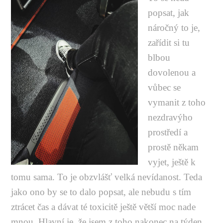
popsat, jak
náročný to je,
zařídit si tu
blbou
dovolenou a
vůbec se
vymanit z toho
nezdravýho
prostředí a
prostě někam
vyjet, ještě k
tomu sama. To je obzvlášť velká nevídanost. Teda
jako ono by se to dalo popsat, ale nebudu s tím
ztrácet čas a dávat té toxicitě ještě větší moc nade
mnou. Hlavní je, že jsem z toho nakonec na týden