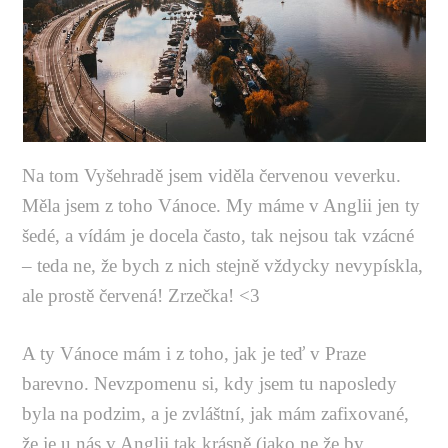
Na tom Vyšehradě jsem viděla červenou veverku.
Měla jsem z toho Vánoce. My máme v Anglii jen ty
šedé, a vídám je docela často, tak nejsou tak vzácné
– teda ne, že bych z nich stejně vždycky nevypískla,
ale prostě červená! Zrzečka! <3
A ty Vánoce mám i z toho, jak je teď v Praze
barevno. Nevzpomenu si, kdy jsem tu naposledy
byla na podzim, a je zvláštní, jak mám zafixované,
že je u nás v Anglii tak krásně (jako ne že by