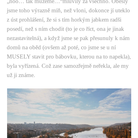
„noo… tak můžeme…“mluvily za všechno. Obešly
jsme toho výrazně míň, než vloni, dokonce jí uteklo
z úst prohlášení, že si s tím horkým jabkem radši
posedí, než s ním chodit (to je co říct, ona je jinak
nezastavitelná), a když jsme se pak přesunuly k nám
domů na oběd (ovšem až poté, co jsme se u ní
MUSELY stavit pro bábovku, kterou na to napekla),
byla vyřízená. Což zase samozřejmě neřekla, ale my
už ji známe.