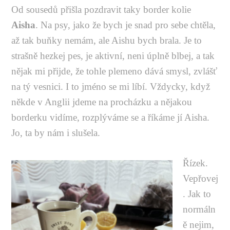
Od sousedů přišla pozdravit taky border kolie
Aisha
. Na psy, jako že bych je snad pro sebe chtěla,
až tak buňky nemám, ale Aishu bych brala. Je to
strašně hezkej pes, je aktivní, neni úplně blbej, a tak
nějak mi přijde, že tohle plemeno dává smysl, zvlášť
na tý vesnici. I to jméno se mi líbí. Vždycky, když
někde v Anglii jdeme na procházku a nějakou
borderku vidíme, rozplýváme se a říkáme jí Aisha.
Jo, ta by nám i slušela.
Řízek.
Vepřovej
. Jak to
normáln
ě nejim,