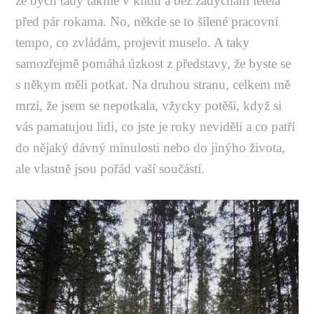
že bych tady takhle v klidu a bez zadýchání letěla
před pár rokama. No, někde se to šílené pracovní
tempo, co zvládám, projevit muselo. A taky
samozřejmě pomáhá úzkost z představy, že byste se
s někym měli potkat. Na druhou stranu, celkem mě
mrzí, že jsem se nepotkala, vžycky potěší, když si
vás pamatujou lidi, co jste je roky neviděli a co patří
do nějaký dávný minulosti nebo do jinýho života,
ale vlastně jsou pořád vaší součástí.