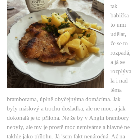
tak
babička
to umí
udělat,
že se to
rozpadá,
a já se
rozplýva
la i nad
těma
bramborama, úplně obyčejnýma domácíma. Jak
byly máslový a trochu dosladka, ale ne moc, a jak
dokonalá je to příloha. Ne že by v Anglii brambory
nebyly, ale my je prostě moc nemíváme a hlavně ne
takhle jako přílohu. Já jsem fakt nenáročná. Až na