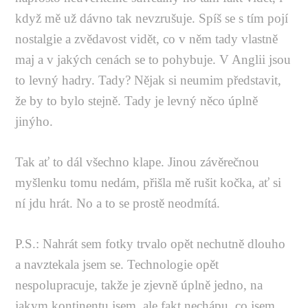
když mě už dávno tak nevzrušuje. Spíš se s tím pojí
nostalgie a zvědavost vidět, co v něm tady vlastně
maj a v jakých cenách se to pohybuje. V Anglii jsou
to levný hadry. Tady? Nějak si neumim představit,
že by to bylo stejně. Tady je levný něco úplně
jinýho.
Tak ať to dál všechno klape. Jinou závěrečnou
myšlenku tomu nedám, přišla mě rušit kočka, ať si
ní jdu hrát. No a to se prostě neodmítá.
P.S.: Nahrát sem fotky trvalo opět nechutně dlouho
a navztekala jsem se. Technologie opět
nespolupracuje, takže je zjevně úplně jedno, na
jakym kontinentu jsem, ale fakt nechápu, co jsem