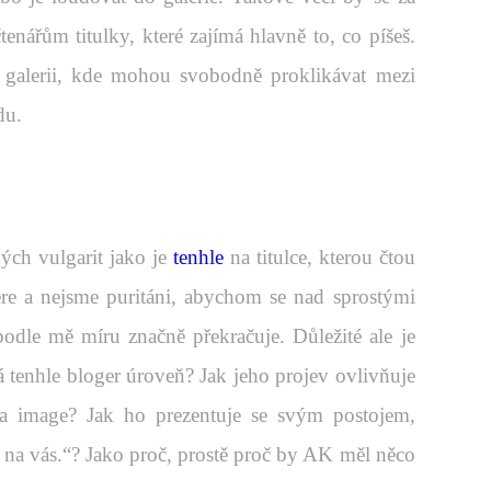
tenářům titulky, které zajímá hlavně to, co píšeš.
v galerii, kde mohou svobodně proklikávat mezi
du.
ných vulgarit jako je
tenhle
na titulce, kterou čtou
ere a nejsme puritáni, abychom se nad sprostými
podle mě míru značně překračuje. Důležité ale je
á tenhle bloger úroveň? Jak jeho projev ovlivňuje
 image? Jak ho prezentuje se svým postojem,
a vás.“? Jako proč, prostě proč by AK měl něco