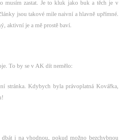
o musím zastat. Je to kluk jako buk a těch je v
o články jsou takové mile naivní a hlavně upřímné.
, aktivní je a mě prostě baví.
oje. To by se v AK dít nemělo:
rvní stránka. Kdybych byla právoplatná Kovářka,
u!
ěl dbát i na vhodnou, pokud možno bezchybnou