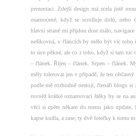
prezentaci. Zdejší design má zcela jistě mo
osamocené, když se scrolluje dolů, nebo 
hlavní straně mi přijdou dost málo, navigace
nešikovná, v článcích by mělo být víc toho č
to sice pěkné, ale co z toho, když si tam nic
– článek. Říjen – článek. Srpen – článek. My
měly tolerovat jen v případě, že ten občasný č
podle mě rozhodně nestojí, čtenáři blogu si 
rovněž krátké oznamovací štěky by se na au
věci si cpěte někam do menu jako update, 
kapse kudla, a zase, ty dvě fotečky k tomu to