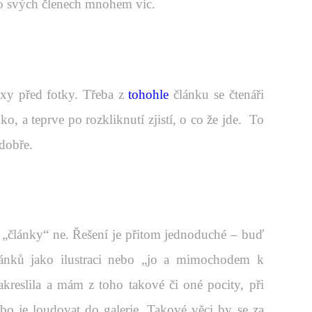
po svých členech mnohem víc.
exy před fotky. Třeba z
tohohle
článku se čtenáři
o, a teprve po rozkliknutí zjistí, o co že jde. To
 dobře.
é „články“ ne. Řešení je přitom jednoduché – buď
článků jako ilustraci nebo „jo a mimochodem k
kreslila a mám z toho takové či oné pocity, při
bo je loudovat do galerie. Takové věci by se za