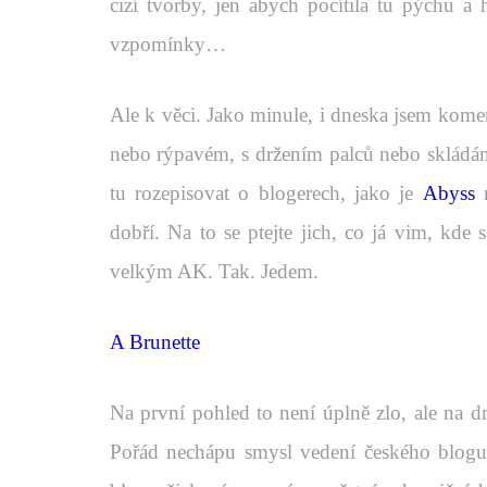
cizí tvorby, jen abych pocítila tu pýchu a 
vzpomínky…
Ale k věci. Jako minule, i dneska jsem komen
nebo rýpavém, s držením palců nebo skládání
tu rozepisovat o blogerech, jako je
Abyss
dobří. Na to se ptejte jich, co já vim, kde 
velkým AK. Tak. Jedem.
A Brunette
Na první pohled to není úplně zlo, ale na d
Pořád nechápu smysl vedení českého blogu 