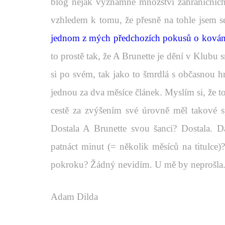
blog nějak významné množství zahraničních 
vzhledem k tomu, že přesně na tohle jsem se
jednom z mých předchozích pokusů o kován
to prostě tak, že A Brunette je dění v Klubu
si po svém, tak jako to šmrdlá s občasnou hr
jednou za dva měsíce článek. Myslím si, že t
cestě za zvýšením své úrovně měl takové sp
Dostala A Brunette svou šanci? Dostala. Da
patnáct minut (= několik měsíců na titulce
pokroku? Žádný nevidím. U mě by neprošla
Adam Dilda