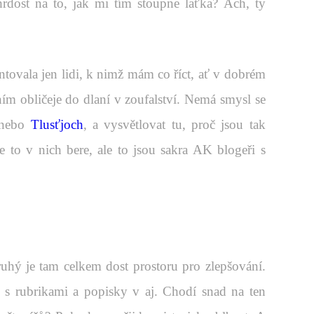
hrdost na to, jak mi tím stoupne laťka? Ach, ty
tovala jen lidi, k nimž mám co říct, ať v dobrém
m obličeje do dlaní v zoufalství. Nemá smysl se
nebo
Tlusťjoch
, a vysvětlovat tu, proč jsou tak
se to v nich bere, ale to jsou sakra AK blogeři s
ruhý je tam celkem dost prostoru pro zlepšování.
s rubrikami a popisky v aj. Chodí snad na ten