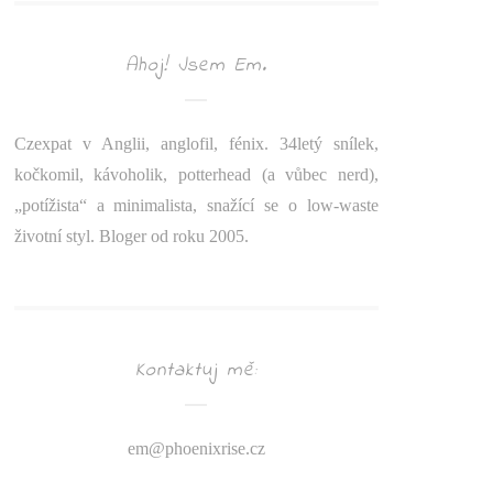
Ahoj! Jsem Em.
Czexpat v Anglii, anglofil, fénix. 34letý snílek,
kočkomil, kávoholik, potterhead (a vůbec nerd),
„potížista“ a minimalista, snažící se o low-waste
životní styl. Bloger od roku 2005.
Kontaktuj mě:
em@
phoenixrise.cz