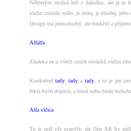
Některým možná leží v žaludku, ale já se h
klubu zoufale málo, je milej, je mladej, jeh
Design má jednoduchý, ale funkční a příjemný
Alfalfa
Zdaleka ne u všech cizích obrázků vidím zdr
Konkrétně
tady
,
tady
a
tady
, a to je jen p
řekla bych doplnit, a hned nebo bude bubub
Alfa vlčica
To je spíš věc pranýře, ale člen AK by m