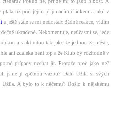
čtenářů? Pokud ne, přijde mi to jako blbost. A
 ptala už pod jejím přijímacím článkem a také v
í
a ještě stále se mi nedostalo žádné reakce, vidím
 srdečně ukradené. Nekomentuje, neúčastní se, jede
ubkou a s aktivitou tak jako že jednou za měsíc,
ohle ani zdaleka není top a že Klub by rozhodně v
orné případy nechat jít. Protože proč jako ne?
li jsme jí zpětnou vazbu? Dali. Užila si svých
)? Užila. A bylo to k něčemu? Došlo k nějakému
.