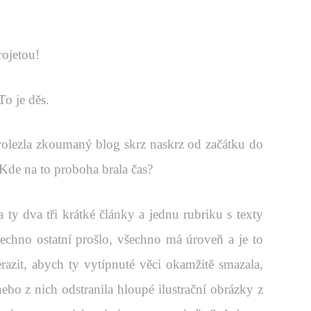
rojetou!
To je děs.
rolezla zkoumaný blog skrz naskrz od začátku do
 Kde na to proboha brala čas?
 ty dva tři krátké články a jednu rubriku s texty
echno ostatní prošlo, všechno má úroveň a je to
azit, abych ty vytípnuté věci okamžitě smazala,
nebo z nich odstranila hloupé ilustrační obrázky z