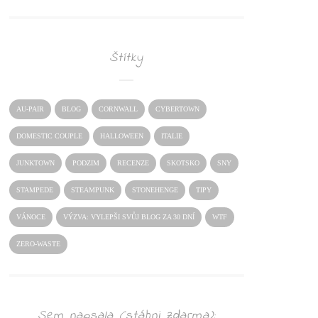
Štítky
AU-PAIR
BLOG
CORNWALL
CYBERTOWN
DOMESTIC COUPLE
HALLOWEEN
ITALIE
JUNKTOWN
PODZIM
RECENZE
SKOTSKO
SNY
STAMPEDE
STEAMPUNK
STONEHENGE
TIPY
VÁNOCE
VÝZVA: VYLEPŠI SVŮJ BLOG ZA 30 DNÍ
WTF
ZERO-WASTE
Sem napsala (stáhni zdarma):