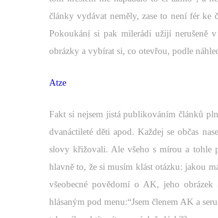
články vydávat neměly, zase to není fér ke č
Pokoukání si pak milerádi užijí nerušeně 
obrázky a vybírat si, co otevřou, podle náhle
Atze
Fakt si nejsem jistá publikováním článků pl
dvanáctileté děti apod. Každej se občas nas
slovy křižovali. Ale všeho s mírou a tohle 
hlavně to, že si musím klást otázku: jakou m
všeobecné povědomí o AK, jeho obrázek a
hlásaným pod menu:“Jsem členem AK a seru n