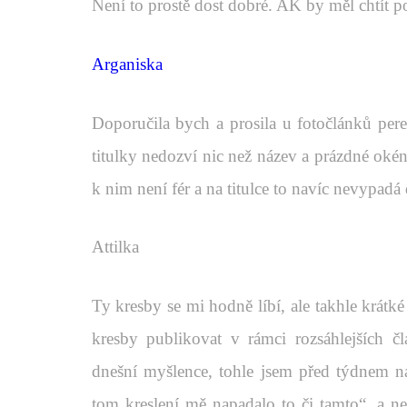
Není to prostě dost dobré. AK by měl chtít 
Arganiska
Doporučila bych a prosila u fotočlánků per
titulky nedozví nic než název a prázdné okénk
k nim není fér a na titulce to navíc nevypadá
Attilka
Ty kresby se mi hodně líbí, ale takhle krátk
kresby publikovat v rámci rozsáhlejších 
dnešní myšlence, tohle jsem před týdnem na
tom kreslení mě napadalo to či tamto“, a ne