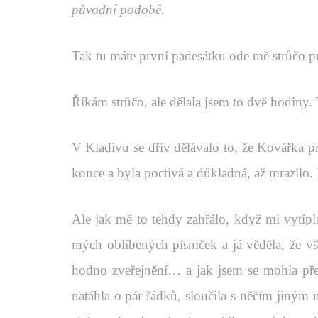
původní podobě.
Tak tu máte první padesátku ode mě strůčo p
Říkám strůčo, ale dělala jsem to dvě hodiny. 
V Kladivu se dřív dělávalo to, že Kovářka p
konce a byla poctivá a důkladná, až mrazilo.
Ale jak mě to tehdy zahřálo, když mi vytípla
mých oblíbených písniček a já věděla, že vš
hodno zveřejnění… a jak jsem se mohla přer
natáhla o pár řádků, sloučila s něčím jiným 