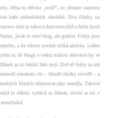
uchy, třeba to slůvko „wolf“, co zůstane napravo
dole hafo nefunkčních obrázků. Dva články na
 vpravo dole je taková dost nezvyklá a řekla bych
lánku, jinak to není blog, ale galerie. Fotky jsou
 nepočtu, a ke všemu zoufale nízká aktivita. Leden
slím si, že blogy s velmi nízkou aktivitou by se
lánek za to čekání fakt stojí. Dvě tři fotky za něj
zaslouží mnohem víc – čtenáři titulky rovněž – a
torských blozích objevovat taky neměly. Takové
když to někdo vydává za článek, otvírá se mi v
 nezachrání.