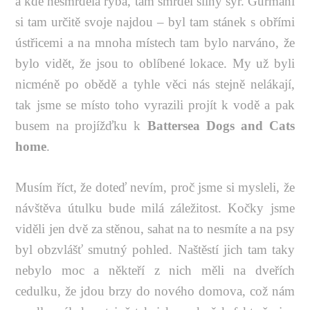
a kde nesmrděla ryba, tam smrděl silný sýr. Gurmáni
si tam určitě svoje najdou – byl tam stánek s obřími
ústřicemi a na mnoha místech tam bylo narváno, že
bylo vidět, že jsou to oblíbené lokace. My už byli
nicméně po obědě a tyhle věci nás stejně nelákají,
tak jsme se místo toho vyrazili projít k vodě a pak
busem na projížďku k
Battersea Dogs and Cats
home
.
Musím říct, že doteď nevím, proč jsme si mysleli, že
návštěva útulku bude milá záležitost. Kočky jsme
viděli jen dvě za stěnou, sahat na to nesmíte a na psy
byl obzvlášť smutný pohled. Naštěstí jich tam taky
nebylo moc a někteří z nich měli na dveřích
cedulku, že jdou brzy do nového domova, což nám