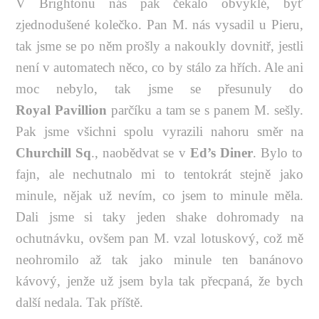
V Brightonu nás pak čekalo obvyklé, byť
zjednodušené kolečko. Pan M. nás vysadil u Pieru,
tak jsme se po něm prošly a nakoukly dovnitř, jestli
není v automatech něco, co by stálo za hřích. Ale ani
moc nebylo, tak jsme se přesunuly do
Royal
Pavillion
parčíku a tam se s panem M. sešly.
Pak jsme všichni spolu vyrazili nahoru směr na
Churchill Sq
., naobědvat se v
Ed’s Diner
. Bylo to
fajn, ale nechutnalo mi to tentokrát stejně jako
minule, nějak už nevím, co jsem to minule měla.
Dali jsme si taky jeden shake dohromady na
ochutnávku, ovšem pan M. vzal lotuskový, což mě
neohromilo až tak jako minule ten banánovo
kávový, jenže už jsem byla tak přecpaná, že bych
další nedala. Tak příště.