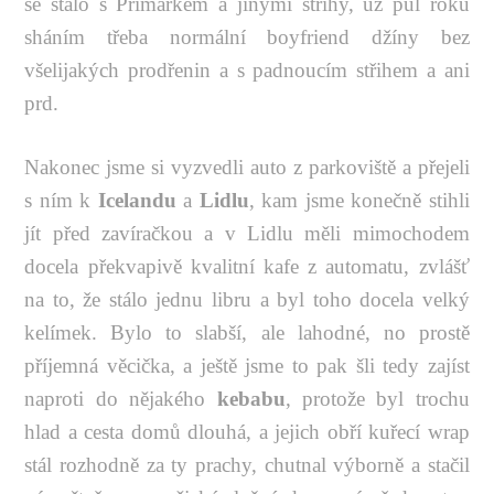
se stalo s Primarkem a jinými střihy, už půl roku
sháním třeba normální boyfriend džíny bez
všelijakých prodřenin a s padnoucím střihem a ani
prd.
Nakonec jsme si vyzvedli auto z parkoviště a přejeli
s ním k
Icelandu
a
Lidlu
, kam jsme konečně stihli
jít před zavíračkou a v Lidlu měli mimochodem
docela překvapivě kvalitní kafe z automatu, zvlášť
na to, že stálo jednu libru a byl toho docela velký
kelímek. Bylo to slabší, ale lahodné, no prostě
příjemná věcička, a ještě jsme to pak šli tedy zajíst
naproti do nějakého
kebabu
, protože byl trochu
hlad a cesta domů dlouhá, a jejich obří kuřecí wrap
stál rozhodně za ty prachy, chutnal výborně a stačil