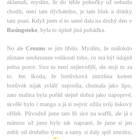
zklamali, myslím, že do téhle pobočky už nebudu
chodit, není tam dýchatelno, je tam hluk a drinky
tam prasí. Když jsem si to samé dala na druhý den v
Basingstoke
, byla to úplně jiná pohádka.
No ale
Creams
se jim líbilo. Myslím, že málokdo
zůstane neohromen velikostí toho, co má být údajně
jedna porce. Sice to není nejlevnější, ale stojí to za
to. Jen škoda, že borůvková zmrzlina kolem
borůvek nijak zvlášť neprošla, chutnala jako lipo,
zato malina byla pořád stejně dobrá jako napoprvé,
skvělé bylo i mango a já si nejvíc užila svůj lískový
oříšek. Původně jsme tam šli sice na waffli, ale já s
mámou už jsme byly tak naprané, že jsme si jen
zobli od druhého týmu a samy si daly spíš zmrzku,