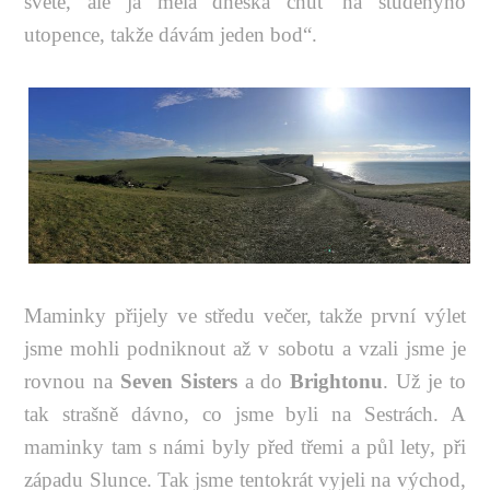
světě, ale já měla dneska chuť na studenýho
utopence, takže dávám jeden bod“.
Maminky přijely ve středu večer, takže první výlet
jsme mohli podniknout až v sobotu a vzali jsme je
rovnou na
Seven Sisters
a do
Brightonu
. Už je to
tak strašně dávno, co jsme byli na Sestrách. A
maminky tam s námi byly před třemi a půl lety, při
západu Slunce. Tak jsme tentokrát vyjeli na východ,