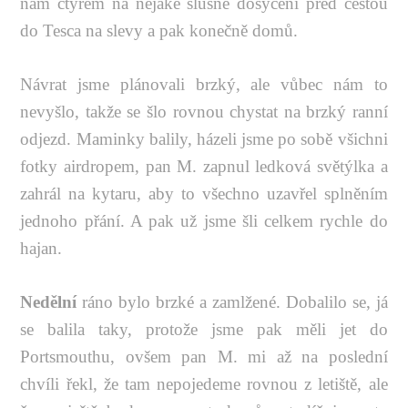
nám čtyřem na nějaké slušné dosycení před cestou
do Tesca na slevy a pak konečně domů.
Návrat jsme plánovali brzký, ale vůbec nám to
nevyšlo, takže se šlo rovnou chystat na brzký ranní
odjezd. Maminky balily, házeli jsme po sobě všichni
fotky airdropem, pan M. zapnul ledková světýlka a
zahrál na kytaru, aby to všechno uzavřel splněním
jednoho přání. A pak už jsme šli celkem rychle do
hajan.
Nedělní
ráno bylo brzké a zamlžené. Dobalilo se, já
se balila taky, protože jsme pak měli jet do
Portsmouthu, ovšem pan M. mi až na poslední
chvíli řekl, že tam nepojedeme rovnou z letiště, ale