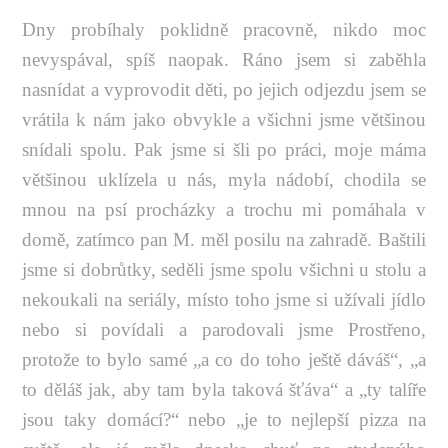
Dny probíhaly poklidně pracovně, nikdo moc
nevyspával, spíš naopak. Ráno jsem si zaběhla
nasnídat a vyprovodit děti, po jejich odjezdu jsem se
vrátila k nám jako obvykle a všichni jsme většinou
snídali spolu. Pak jsme si šli po práci, moje máma
většinou uklízela u nás, myla nádobí, chodila se
mnou na psí procházky a trochu mi pomáhala v
domě, zatímco pan M. měl posilu na zahradě. Baštili
jsme si dobrůtky, seděli jsme spolu všichni u stolu a
nekoukali na seriály, místo toho jsme si užívali jídlo
nebo si povídali a parodovali jsme Prostřeno,
protože to bylo samé „a co do toho ještě dáváš“, „a
to děláš jak, aby tam byla taková šťáva“ a „ty talíře
jsou taky domácí?“ nebo „je to nejlepší pizza na