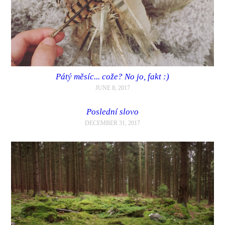
Pátý měsíc... cože? No jo, fakt :)
JUNE 8, 2017
Poslední slovo
DECEMBER 31, 2017