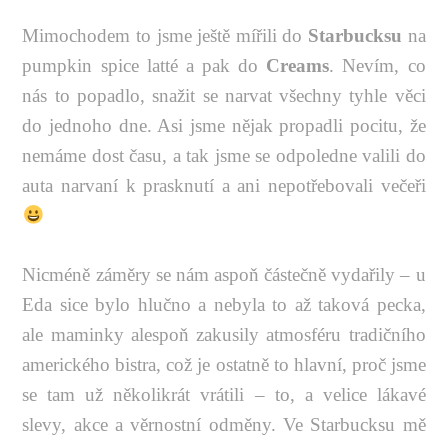
Mimochodem to jsme ještě mířili do
Starbucksu
na
pumpkin spice latté a pak do
Creams
. Nevím, co
nás to popadlo, snažit se narvat všechny tyhle věci
do jednoho dne. Asi jsme nějak propadli pocitu, že
nemáme dost času, a tak jsme se odpoledne valili do
auta narvaní k prasknutí a ani nepotřebovali večeři
Nicméně záměry se nám aspoň částečně vydařily – u
Eda sice bylo hlučno a nebyla to až taková pecka,
ale maminky alespoň zakusily atmosféru tradičního
amerického bistra, což je ostatně to hlavní, proč jsme
se tam už několikrát vrátili – to, a velice lákavé
slevy, akce a věrnostní odměny. Ve Starbucksu mě