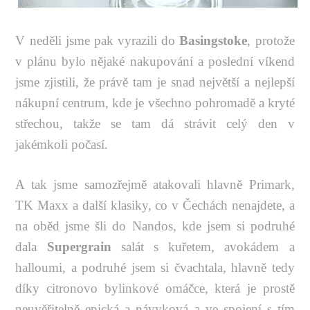
V neděli jsme pak vyrazili do
Basingstoke
, protože
v plánu bylo nějaké nakupování a poslední víkend
jsme zjistili, že právě tam je snad největší a nejlepší
nákupní centrum, kde je všechno pohromadě a kryté
střechou, takže se tam dá strávit celý den v
jakémkoli počasí.
A tak jsme samozřejmě atakovali hlavně Primark,
TK Maxx a další klasiky, co v Čechách nenajdete, a
na oběd jsme šli do Nandos, kde jsem si podruhé
dala
Supergrain
salát s kuřetem, avokádem a
halloumi, a podruhé jsem si čvachtala, hlavně tedy
díky citronovo bylinkové omáčce, která je prostě
neuvěřitelně epická a návyková a ve spojení s tím