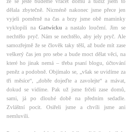
že se ještě budeme vracet domů a tudíž jsem to
dělala zbytečně. Nicméně nakonec jsme přece jen
vyjeli poměrně na čas a brzy jsme obě maminky
vyklopili na
Gatwicku
a nastalo loučení. Jim se
nechtělo pryč. Nám se nechtělo, aby jely pryč. Ale
samozřejmě že se člověk taky těší, až bude mít zase
veškerý čas jen pro sebe a bude moct dělat věci, na
které ho jinak nemá – třeba psaní blogu, účtování
peněz a podobně. Objímalo se, „však se uvidíme za
tři měsíce“, „dobře dojeďte a zavolejte“ a mávat,
dokud se vidíme. Pak už jsme frčeli zase domů,
sami, já po dlouhé době na předním sedadle.
Zvláštní pocit. Osiřeli jsme a chvíli jsme ani
nemluvili.