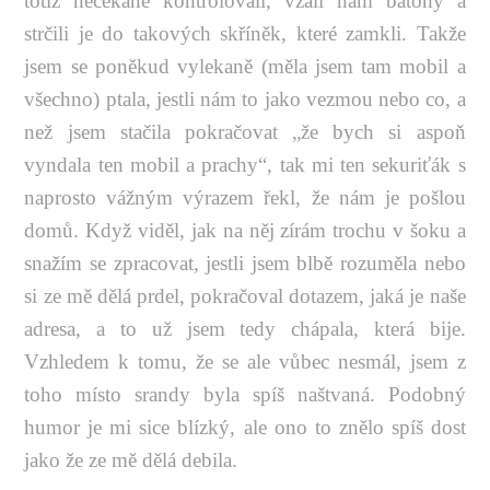
totiž nečekaně kontrolovali, vzali nám batohy a
strčili je do takových skříněk, které zamkli. Takže
jsem se poněkud vylekaně (měla jsem tam mobil a
všechno) ptala, jestli nám to jako vezmou nebo co, a
než jsem stačila pokračovat „že bych si aspoň
vyndala ten mobil a prachy“, tak mi ten sekuriťák s
naprosto vážným výrazem řekl, že nám je pošlou
domů. Když viděl, jak na něj zírám trochu v šoku a
snažím se zpracovat, jestli jsem blbě rozuměla nebo
si ze mě dělá prdel, pokračoval dotazem, jaká je naše
adresa, a to už jsem tedy chápala, která bije.
Vzhledem k tomu, že se ale vůbec nesmál, jsem z
toho místo srandy byla spíš naštvaná. Podobný
humor je mi sice blízký, ale ono to znělo spíš dost
jako že ze mě dělá debila.