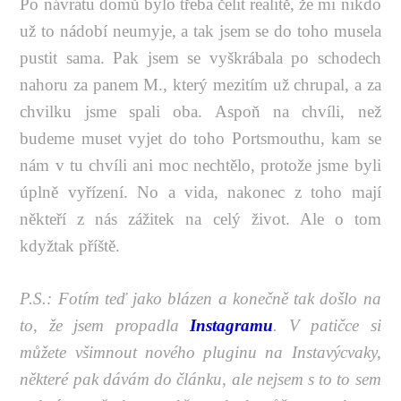
Po návratu domů bylo třeba čelit realitě, že mi nikdo
už to nádobí neumyje, a tak jsem se do toho musela
pustit sama. Pak jsem se vyškrábala po schodech
nahoru za panem M., který mezitím už chrupal, a za
chvilku jsme spali oba. Aspoň na chvíli, než
budeme muset vyjet do toho Portsmouthu, kam se
nám v tu chvíli ani moc nechtělo, protože jsme byli
úplně vyřízení. No a vida, nakonec z toho mají
někteří z nás zážitek na celý život. Ale o tom
kdyžtak příště.
P.S.: Fotím teď jako blázen a konečně tak došlo na
to, že jsem propadla
Instagramu
. V patičce si
můžete všimnout nového pluginu na Instavýcvaky,
některé pak dávám do článku, ale nejsem s to to sem