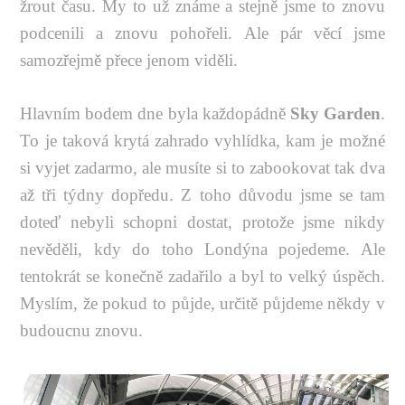
žrout času. My to už známe a stejně jsme to znovu
podcenili a znovu pohořeli. Ale pár věcí jsme
samozřejmě přece jenom viděli.
Hlavním bodem dne byla každopádně
Sky Garden
.
To je taková krytá zahrado vyhlídka, kam je možné
si vyjet zadarmo, ale musíte si to zabookovat tak dva
až tři týdny dopředu. Z toho důvodu jsme se tam
doteď nebyli schopni dostat, protože jsme nikdy
nevěděli, kdy do toho Londýna pojedeme. Ale
tentokrát se konečně zadařilo a byl to velký úspěch.
Myslím, že pokud to půjde, určitě půjdeme někdy v
budoucnu znovu.