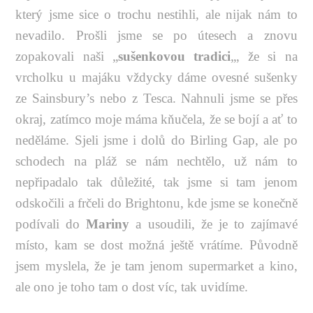
který jsme sice o trochu nestihli, ale nijak nám to
nevadilo. Prošli jsme se po útesech a znovu
zopakovali naši „
sušenkovou tradici
„, že si na
vrcholku u majáku vždycky dáme ovesné sušenky
ze Sainsbury’s nebo z Tesca. Nahnuli jsme se přes
okraj, zatímco moje máma kňučela, že se bojí a ať to
neděláme. Sjeli jsme i dolů do Birling Gap, ale po
schodech na pláž se nám nechtělo, už nám to
nepřipadalo tak důležité, tak jsme si tam jenom
odskočili a frčeli do Brightonu, kde jsme se konečně
podívali do
Mariny
a usoudili, že je to zajímavé
místo, kam se dost možná ještě vrátíme. Původně
jsem myslela, že je tam jenom supermarket a kino,
ale ono je toho tam o dost víc, tak uvidíme.