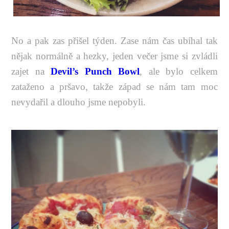
No a pak zas přišel týden. Zase nám čas ubíhal tak
nějak normálně a hezky, jeden večer jsme si zvládli
zajet na
Devil’s Punch Bowl
, ale bylo celkem
zataženo a pršavo, takže západ se nám tam moc
nevydařil a dlouho jsme nepobyli.