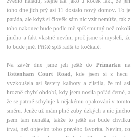
zvedlo náladu, stejně tak jako u koček fakt, že jen
toho dne jich prý asi 11 dostalo nový domov. To je
paráda, ale když si člověk sám nic vzít nemůže, tak z
toho nakonec bude podle mě spíš smutný než cokoli
jiného a fakt vlastně nevím, proč jsme si mysleli, že
to bude jiné. Příště spíš radši to kočkafé.
Na závěr dne jsme jeli ještě do
Primarku
na
Tottenham Court Road
, kde jsem si z hecu
vyzkoušela asi šestery kalhoty a zjistila, že mi asi
hrozně chybí období, kdy jsem nosila pořád černé, a
že se patrně schyluje k nějakému opakování v tomto
směru. Jenže už mám plné zuby úzkých a nic jiného
jsem tam nenašla, takže to ještě asi bude chvilku
trvat, než objevím toho pravého favorita. Nevím, co