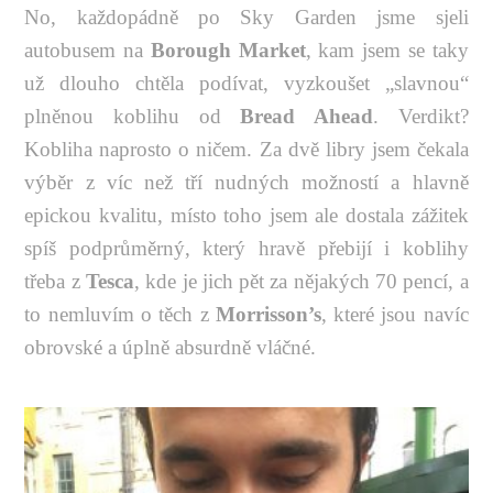
No, každopádně po Sky Garden jsme sjeli
autobusem na
Borough Market
, kam jsem se taky
už dlouho chtěla podívat, vyzkoušet „slavnou“
plněnou koblihu od
Bread Ahead
. Verdikt?
Kobliha naprosto o ničem. Za dvě libry jsem čekala
výběr z víc než tří nudných možností a hlavně
epickou kvalitu, místo toho jsem ale dostala zážitek
spíš podprůměrný, který hravě přebijí i koblihy
třeba z
Tesca
, kde je jich pět za nějakých 70 pencí, a
to nemluvím o těch z
Morrisson’s
, které jsou navíc
obrovské a úplně absurdně vláčné.