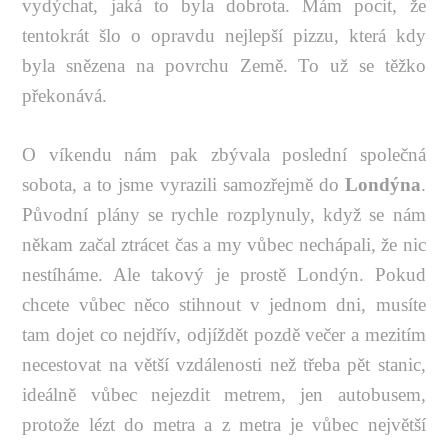
vydýchat, jaká to byla dobrota. Mám pocit, že
tentokrát šlo o opravdu nejlepší pizzu, která kdy
byla snězena na povrchu Země. To už se těžko
překonává.
O víkendu nám pak zbývala poslední společná
sobota, a to jsme vyrazili samozřejmě do
Londýna
.
Původní plány se rychle rozplynuly, když se nám
někam začal ztrácet čas a my vůbec nechápali, že nic
nestíháme. Ale takový je prostě Londýn. Pokud
chcete vůbec něco stihnout v jednom dni, musíte
tam dojet co nejdřív, odjíždět pozdě večer a mezitím
necestovat na větší vzdálenosti než třeba pět stanic,
ideálně vůbec nejezdit metrem, jen autobusem,
protože lézt do metra a z metra je vůbec největší