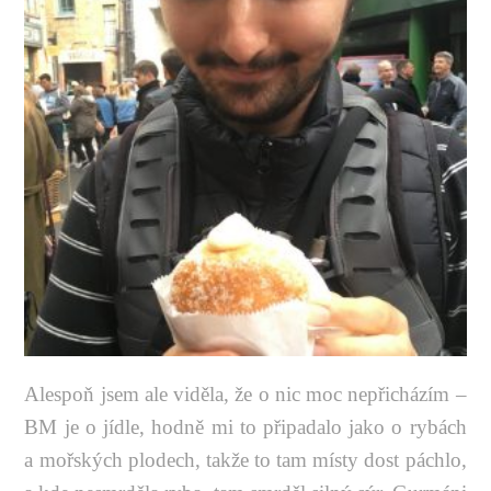
Alespoň jsem ale viděla, že o nic moc nepřicházím –
BM je o jídle, hodně mi to připadalo jako o rybách
a mořských plodech, takže to tam místy dost páchlo,