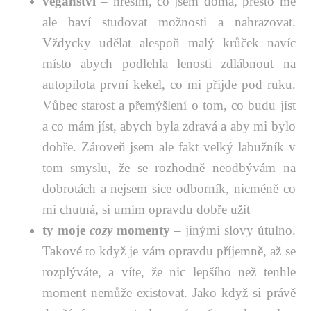
veganství
– hřeším, co jsem doma, přesto mě
ale baví studovat možnosti a nahrazovat.
Vždycky udělat alespoň malý krůček navíc
místo abych podlehla lenosti zdlábnout na
autopilota první kekel, co mi přijde pod ruku.
Vůbec starost a přemýšlení o tom, co budu jíst
a co mám jíst, abych byla zdravá a aby mi bylo
dobře. Zároveň jsem ale fakt velký labužník v
tom smyslu, že se rozhodně neodbývám na
dobrotách a nejsem sice odborník, nicméně co
mi chutná, si umím opravdu dobře užít
ty moje
cozy
momenty
– jinými slovy útulno.
Takové to když je vám opravdu příjemně, až se
rozplýváte, a víte, že nic lepšího než tenhle
moment nemůže existovat. Jako když si právě