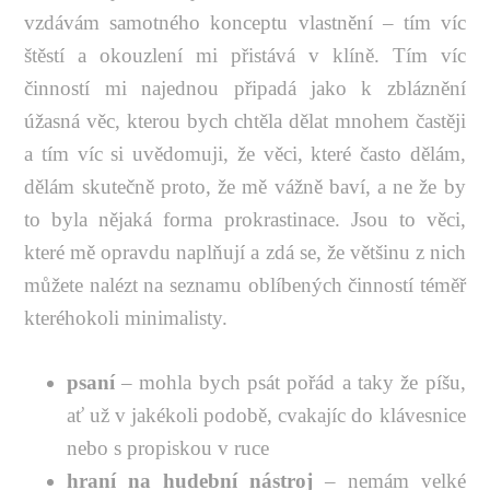
vzdávám samotného konceptu vlastnění – tím víc
štěstí a okouzlení mi přistává v klíně. Tím víc
činností mi najednou připadá jako k zbláznění
úžasná věc, kterou bych chtěla dělat mnohem častěji
a tím víc si uvědomuji, že věci, které často dělám,
dělám skutečně proto, že mě vážně baví, a ne že by
to byla nějaká forma prokrastinace. Jsou to věci,
které mě opravdu naplňují a zdá se, že většinu z nich
můžete nalézt na seznamu oblíbených činností téměř
kteréhokoli minimalisty.
psaní
– mohla bych psát pořád a taky že píšu,
ať už v jakékoli podobě, cvakajíc do klávesnice
nebo s propiskou v ruce
hraní na hudební nástroj
– nemám velké