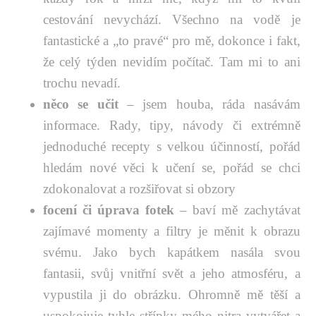
cestování nevychází. Všechno na vodě je
fantastické a „to pravé“ pro mě, dokonce i fakt,
že celý týden nevidím počítač. Tam mi to ani
trochu nevadí.
něco se učit
– jsem houba, ráda nasávám
informace. Rady, tipy, návody či extrémně
jednoduché recepty s velkou účinností, pořád
hledám nové věci k učení se, pořád se chci
zdokonalovat a rozšiřovat si obzory
focení či úprava fotek
– baví mě zachytávat
zajímavé momenty a filtry je měnit k obrazu
svému. Jako bych kapátkem nasála svou
fantasii, svůj vnitřní svět a jeho atmosféru, a
vypustila ji do obrázku. Ohromně mě těší a
uspokojuje tyhle střípky mého nitra vytvářet a