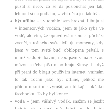
pustit si něco, co se dá poslouchat jen tak,
lehnout si na podlahu, zavřít oči a jen tak být.
být offline
– i v tomhle jsem hrozná. Libuju si
v internetových vodách, jsem tu jako ryba ve
vodě, ale vím, že opravdová inspirace přichází
zvenčí, z reálného světa. Miluju momenty, kdy
jsem v tom světě buď obklopena přáteli, s
nimiž se dobře bavím, nebo jsem sama se svou
múzou a třeba píšu nebo hraju Simsy. I když
při psaní do blogu používám internet, vnímám
to tak trochu jako být offline, jelikož mě
přitom nesmí nic vyrušit, ani blikající okénko
facebooku. To by byl konec.
voda
– jsem vášnivý vodák, snažím se jezdit
každý rok a mrzí mě, když mi to kvůli