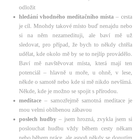
odložit
hledání vhodného meditačního místa
– cesta
je cíl. Mnohdy takové místo buď nenajdu nebo
si na něm nezamedituji, ale baví mě už
sledovat, pro případ, že bych to někdy chtěla
udělat, kde okolo mě by se to nejlíp provádělo.
Baví mě navštěvovat místa, která mají ten
potenciál – hlavně u moře, u ohně, v lese,
někde o samotě nebo kde si mě nikdo nevšímá.
Někde, kde je možno se spojit s přírodou.
meditace
– samozřejmě samotná meditace je
mou velmi oblíbenou zábavou
poslech hudby
– jsem hrozná, zvykla jsem si
poslouchat hudbu vždy během cesty někam
nebo během práce, ale aspoň někdy se donutím