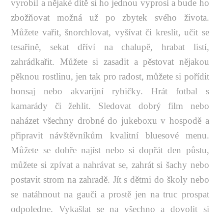
vyrobil a nějaké dítě si ho jednou vyprosí a bude ho
zbožňovat možná už po zbytek svého života.
Můžete vařit, šnorchlovat, vyšívat či kreslit, učit se
tesařině, sekat dříví na chalupě, hrabat listí,
zahrádkařit. Můžete si zasadit a pěstovat nějakou
pěknou rostlinu, jen tak pro radost, můžete si pořídit
bonsaj nebo akvarijní rybičky. Hrát fotbal s
kamarády či žehlit. Sledovat dobrý film nebo
naházet všechny drobné do jukeboxu v hospodě a
připravit návštěvníkům kvalitní bluesové menu.
Můžete se dobře najíst nebo si dopřát den půstu,
můžete si zpívat a nahrávat se, zahrát si šachy nebo
postavit strom na zahradě. Jít s dětmi do školy nebo
se natáhnout na gauči a prostě jen na truc prospat
odpoledne. Vykašlat se na všechno a dovolit si