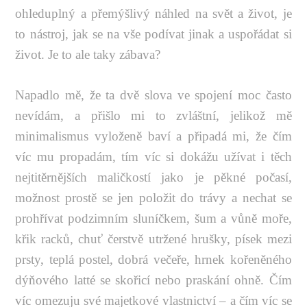
ohleduplný a přemýšlivý náhled na svět a život, je
to nástroj, jak se na vše podívat jinak a uspořádat si
život. Je to ale taky zábava?
Napadlo mě, že ta dvě slova ve spojení moc často
nevídám, a přišlo mi to zvláštní, jelikož mě
minimalismus vyloženě baví a připadá mi, že čím
víc mu propadám, tím víc si dokážu užívat i těch
nejtitěrnějších maličkostí jako je pěkné počasí,
možnost prostě se jen položit do trávy a nechat se
prohřívat podzimním sluníčkem, šum a vůně moře,
křik racků, chuť čerstvě utržené hrušky, písek mezi
prsty, teplá postel, dobrá večeře, hrnek kořeněného
dýňového latté se skořicí nebo praskání ohně. Čím
víc omezuju své majetkové vlastnictví – a čím víc se