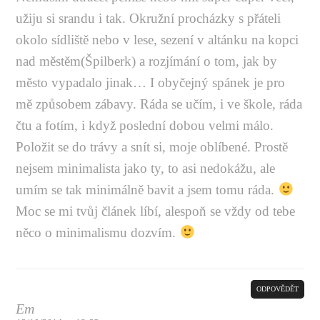
užiju si srandu i tak. Okružní procházky s přáteli
okolo sídliště nebo v lese, sezení v altánku na kopci
nad městěm(Špilberk) a rozjímání o tom, jak by
město vypadalo jinak… I obyčejný spánek je pro
mě způsobem zábavy. Ráda se učím, i ve škole, ráda
čtu a fotím, i když poslední dobou velmi málo.
Položit se do trávy a snít si, moje oblíbené. Prostě
nejsem minimalista jako ty, to asi nedokážu, ale
umím se tak minimálně bavit a jsem tomu ráda.
Moc se mi tvůj článek líbí, alespoň se vždy od tebe
něco o minimalismu dozvím.
ODPOVĚDĚT
Em