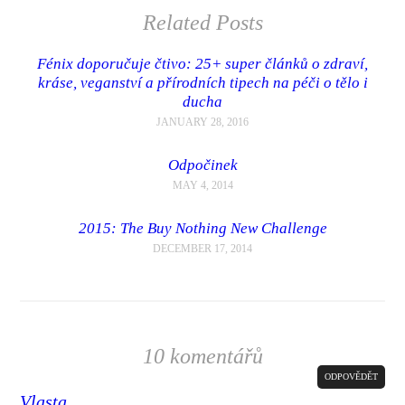
Related Posts
Fénix doporučuje čtivo: 25+ super článků o zdraví,
kráse, veganství a přírodních tipech na péči o tělo i
ducha
JANUARY 28, 2016
Odpočinek
MAY 4, 2014
2015: The Buy Nothing New Challenge
DECEMBER 17, 2014
10 komentářů
ODPOVĚDĚT
Vlasta