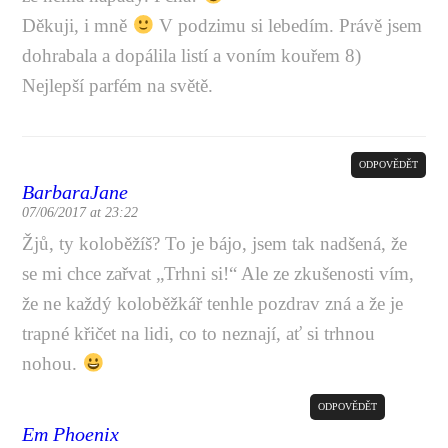
Děkuji, i mně
V podzimu si lebedím. Právě jsem
dohrabala a dopálila listí a voním kouřem 8)
Nejlepší parfém na světě.
ODPOVĚDĚT
BarbaraJane
07/06/2017 at 23:22
Žjů, ty koloběžíš? To je bájo, jsem tak nadšená, že
se mi chce zařvat „Trhni si!“ Ale ze zkušenosti vím,
že ne každý koloběžkář tenhle pozdrav zná a že je
trapné křičet na lidi, co to neznají, ať si trhnou
nohou.
ODPOVĚDĚT
Em Phoenix