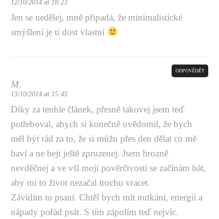
12/10/2014 at 18:23
Jen se nedělej, mně připadá, že minimalistické
smýšlení je ti dost vlastní
ODPOVĚDĚT
M.
13/10/2014 at 15:45
Díky za tenhle článek, přesně takovej jsem teď
potřeboval, abych si konečně uvědomil, že bych
měl být rád za to, že si můžu přes den dělat co mě
baví a ne bejt ještě zpruzenej. Jsem hrozně
nevděčnej a ve vší mojí pověrčivosti se začínám bát,
aby mi to život nezačal trochu vracet.
Závidím to psaní. Chtěl bych mít nutkání, energii a
nápady pořád psát. S tím zápolím teď nejvíc.