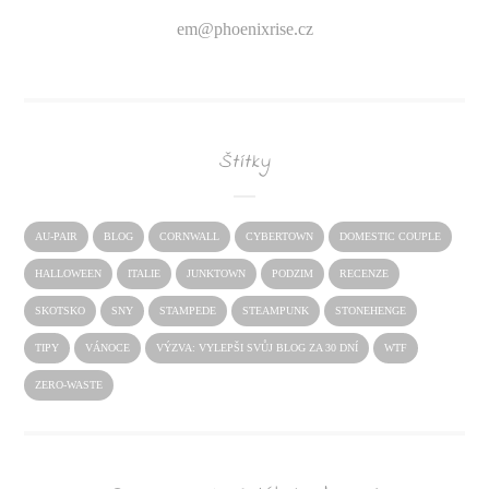
em@
phoenixrise.cz
Štítky
AU-PAIR
BLOG
CORNWALL
CYBERTOWN
DOMESTIC COUPLE
HALLOWEEN
ITALIE
JUNKTOWN
PODZIM
RECENZE
SKOTSKO
SNY
STAMPEDE
STEAMPUNK
STONEHENGE
TIPY
VÁNOCE
VÝZVA: VYLEPŠI SVŮJ BLOG ZA 30 DNÍ
WTF
ZERO-WASTE