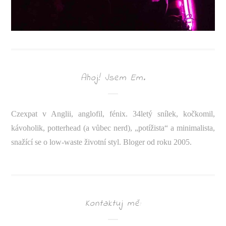
Ahoj! Jsem Em.
Czexpat v Anglii, anglofil, fénix. 34letý snílek, kočkomil,
kávoholik, potterhead (a vůbec nerd), „potížista“ a minimalista,
snažící se o low-waste životní styl. Bloger od roku 2005.
Kontaktuj mě: