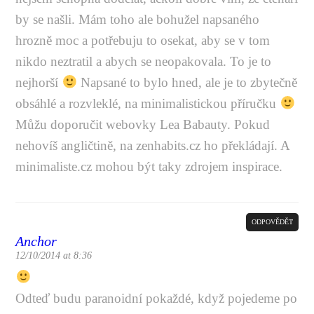
by se našli. Mám toho ale bohužel napsaného
hrozně moc a potřebuju to osekat, aby se v tom
nikdo neztratil a abych se neopakovala. To je to
nejhorší
Napsané to bylo hned, ale je to zbytečně
obsáhlé a rozvleklé, na minimalistickou příručku
Můžu doporučit webovky Lea Babauty. Pokud
nehovíš angličtině, na
zenhabits.cz
ho překládají. A
minimaliste.cz
mohou být taky zdrojem inspirace.
ODPOVĚDĚT
Anchor
12/10/2014 at 8:36
Odteď budu paranoidní pokaždé, když pojedeme po