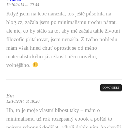
11/10/2014 at 20:44
Když jsem na tebe narazila, tos ještě působila na
blog.cz
, začala jsem po minimalismu trochu pátrat,
ale nic, co by stálo za to, aby mě začala tahle životní
filozofie přitahovat, jsem nenašla. Z tvého pohledu
mám však hned chuť oprostit se od mého
materialistického já a zkusit něco nového,
volnějšího.
ODPOVĚDĚT
Em
12/10/2014 at 18:20
Hh, to je moje vlastní blbost taky – mám o
minimalismu už rok rozepsaný ebook a pořád to
nejsem schopná dodělat, ačkoli dobře vím, že čtenáři