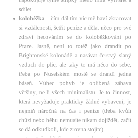
sdílet
koloběžka
– čím dál tím víc mě baví zkracovat
si vzdálenosti, šetřit peníze a dělat něco pro své
zdraví hecováním se do koloběžkování po
Praze. Jasně, není to totéž jako drandit po
Brightonské kolonádě a nasávat čerstvý slaný
vzduch do plic, ale taky to má něco do sebe,
třeba po Nuselském mostě se drandí jedna
báseň. Vůbec pohyb je oblíbená zábava
většiny, ne-li všech minimalistů. Je to činnost,
která nevyžaduje prakticky žádné vybavení, je
nejmíň náročná na čas i peníze (třeba kvůli
chůzi nebo běhu nemusíte nikam dojíždět, začít
se dá odkudkoli, kde zrovna stojíte)