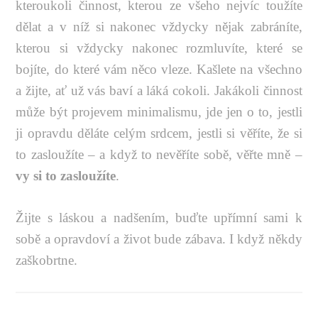
kteroukoli činnost, kterou ze všeho nejvíc toužíte
dělat a v níž si nakonec vždycky nějak zabráníte,
kterou si vždycky nakonec rozmluvíte, které se
bojíte, do které vám něco vleze. Kašlete na všechno
a žijte, ať už vás baví a láká cokoli. Jakákoli činnost
může být projevem minimalismu, jde jen o to, jestli
ji opravdu děláte celým srdcem, jestli si věříte, že si
to zasloužíte – a když to nevěříte sobě, věřte mně –
vy si to zasloužíte
.
Žijte s láskou a nadšením, buďte upřímní sami k
sobě a opravdoví a život bude zábava. I když někdy
zaškobrtne.