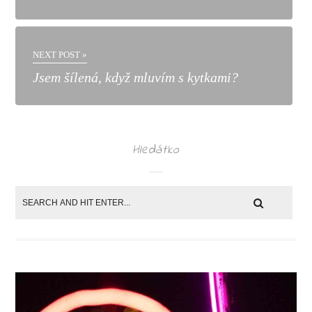
NEXT POST »
Jsem šílená, když mluvím s kytkami?
Hledátko