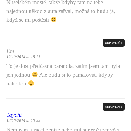
Nuselském mostě, takže kdyby tam na tebe
najednou někdo z auta zařval, možná to budu já,
když se mi poštěstí
ODPOVĚDĚT
Em
12/10/2014 at 18:23
To je dost předčasná paranoia, zatím jsem tam byla
jen jednou
Ale budu si to pamatovat, kdyby
náhodou
ODPOVĚDĚT
Taychi
12/10/2014 at 10:33
Nemusím utrácet peníze nebo mít super čuper věci,