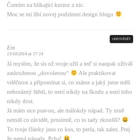
Čumím na blikající kurzor a nic.
Moc se mi líbí novej podzimní design blogu
ODPOVĚDĚT
Em
13/10/2014 at 17:14
Já myslim, že sis už svoje užil a teď si naopak užíváš
zaslouženou „dovolenou“
Ale praktikovat
vděčnost a připomínat si, co máme a jaký jsme měli
nehorázný štěstí, to není nikdy na škodu a není toho
nikdy dost.
Já mám sice psavou, ale málokdy nápad. Ty mně
nemáš co závidět, prosimtě, co to tady zkoušíš?
To tvoje články jsou co kus, to perla, tak zalez. Prej
že nemá nápady. Pcha!