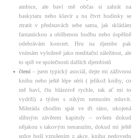
ambice, ale baví mě občas si zahrát na
baskytaru nebo klavír a na čtvrt hodinky se
ztratit v představách sebe sama, jak skládám
fantastickou a oblíbenou hudbu nebo úspěšně
odehrávám koncert. Hru na djembe pak
vnímám vyloženě jako meditační záležitost, ale
to spíš ve společnosti dalších djembistů
čtení
– jsem typický asociál, dejte mi záživnou
knihu nebo ještě lépe sérii ( jelikož knihy, co
mě baví, čtu bláznivě rychle, tak ať mi to
vydrží) a týden s nikým nemusím mluvit.
Mileráda chodím spát ve tři ráno, ukojená
slibným závěrem kapitoly – ovšem dokud
nějakou s takovým nenarazím, dokud mi ještě
srdce buší vzrušením z akce, knihu nedovedu