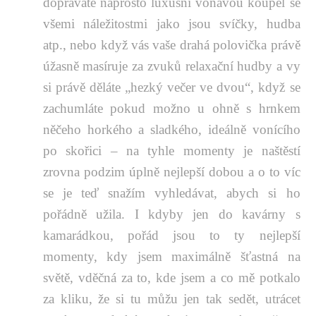
dopřáváte naprosto luxusní voňavou koupel se
všemi náležitostmi jako jsou svíčky, hudba
atp., nebo když vás vaše drahá polovička právě
úžasně masíruje za zvuků relaxační hudby a vy
si právě děláte „hezký večer ve dvou“, když se
zachumláte pokud možno u ohně s hrnkem
něčeho horkého a sladkého, ideálně vonícího
po skořici – na tyhle momenty je naštěstí
zrovna podzim úplně nejlepší dobou a o to víc
se je teď snažím vyhledávat, abych si ho
pořádně užila. I kdyby jen do kavárny s
kamarádkou, pořád jsou to ty nejlepší
momenty, kdy jsem maximálně šťastná na
světě, vděčná za to, kde jsem a co mě potkalo
za kliku, že si tu můžu jen tak sedět, utrácet