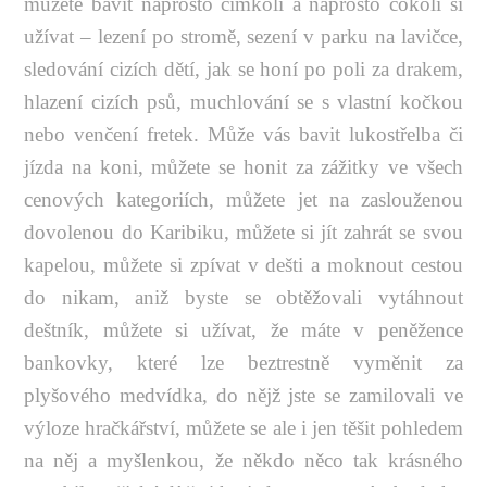
můžete bavit naprosto čímkoli a naprosto cokoli si
užívat – lezení po stromě, sezení v parku na lavičce,
sledování cizích dětí, jak se honí po poli za drakem,
hlazení cizích psů, muchlování se s vlastní kočkou
nebo venčení fretek. Může vás bavit lukostřelba či
jízda na koni, můžete se honit za zážitky ve všech
cenových kategoriích, můžete jet na zaslouženou
dovolenou do Karibiku, můžete si jít zahrát se svou
kapelou, můžete si zpívat v dešti a moknout cestou
do nikam, aniž byste se obtěžovali vytáhnout
deštník, můžete si užívat, že máte v peněžence
bankovky, které lze beztrestně vyměnit za
plyšového medvídka, do nějž jste se zamilovali ve
výloze hračkářství, můžete se ale i jen těšit pohledem
na něj a myšlenkou, že někdo něco tak krásného