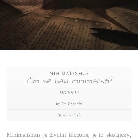
MINIMALISMUS
Čím se baví minimalisti?
11/10/2014
by Em Phoenix
10 komentářů
Minimalismus je životní filozofie, je to ekolgický,