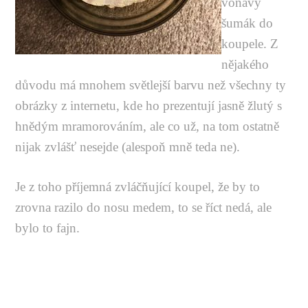
voňavý
šumák do
koupele. Z
nějakého
důvodu má mnohem světlejší barvu než všechny ty
obrázky z internetu, kde ho prezentují jasně žlutý s
hnědým mramorováním, ale co už, na tom ostatně
nijak zvlášť nesejde (alespoň mně teda ne).
Je z toho příjemná zvláčňující koupel, že by to
zrovna razilo do nosu medem, to se říct nedá, ale
bylo to fajn.