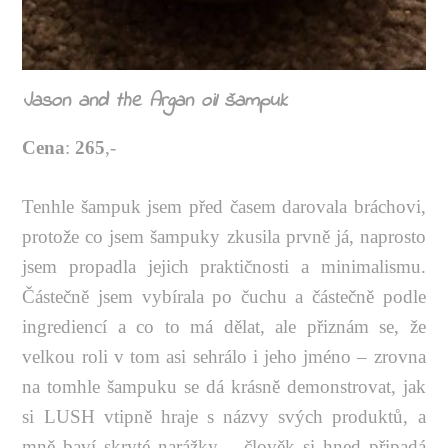
Jason and the Argan oil šampuk
Cena
:
265
,-
Tenhle šampuk jsem před časem darovala bráchovi,
protože co jsem šampuky zkusila prvně já, naprosto
jsem propadla jejich praktičnosti a minimalismu.
Částečně jsem vybírala po čuchu a částečně podle
ingrediencí a co to má dělat, ale přiznám se, že
velkou roli v tom asi sehrálo i jeho jméno – zrovna
na tomhle šampuku se dá krásně demonstrovat, jak
si LUSH vtipně hraje s názvy svých produktů, a
mně baví skryté narážky – člověk si hned připadá