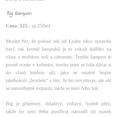
Big šampon
Cena
:
525
,- za 250ml
Musím říct, že pokud mě od Lushe něco opravdu
baví, tak kromě šampuků je to cokoli dalšího na
vlasy s mořskou solí a citronem. Tenhle šampon je
prostě oceán v kelímku, trochu jsem se bála dávat si
do vlasů hrubou sůl, jako se ostatně bojím
jakéhokoli „bordelu“ s tím, že ho nevymyju, ale sůl
se samozřejmě rozpustí, takže se není čeho bát.
Big je příjemný, chladivý, voňavý, hodně pění,
takže ho není třeba používat narozdíl od masek