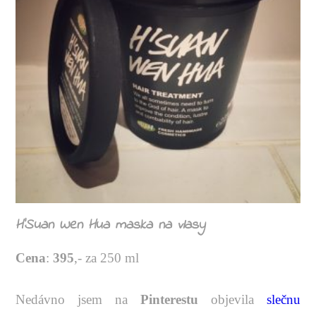
H’Suan Wen Hua maska na vlasy
Cena
:
395
,- za 250 ml
Nedávno jsem na
Pinterestu
objevila
slečnu