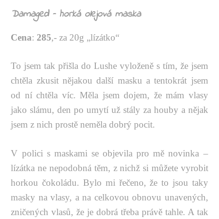
Damaged – horká olejová maska
Cena
:
285
,- za 20g „lízátko“
To jsem tak přišla do Lushe vyloženě s tím, že jsem
chtěla zkusit nějakou další masku a tentokrát jsem
od ní chtěla víc. Měla jsem dojem, že mám vlasy
jako slámu, den po umytí už stály za houby a nějak
jsem z nich prostě neměla dobrý pocit.
V polici s maskami se objevila pro mě novinka –
lízátka ne nepodobná těm, z nichž si můžete vyrobit
horkou čokoládu. Bylo mi řečeno, že to jsou taky
masky na vlasy, a na celkovou obnovu unavených,
zničených vlasů, že je dobrá třeba právě tahle. A tak