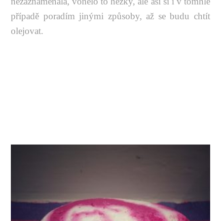
nezaznamenala, vonělo to hezky, ale asi si i v tomhle
případě poradím jinými způsoby, až se budu chtít
olejovat.