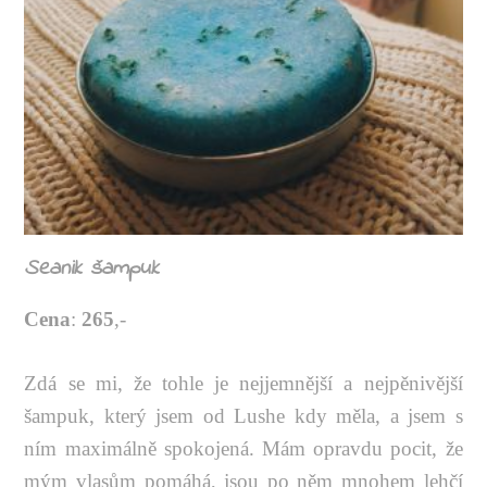
Seanik
šampuk
Cena
:
265
,-
Zdá se mi, že tohle je nejjemnější a nejpěnivější
šampuk, který jsem od Lushe kdy měla, a jsem s
ním maximálně spokojená. Mám opravdu pocit, že
mým vlasům pomáhá, jsou po něm mnohem lehčí