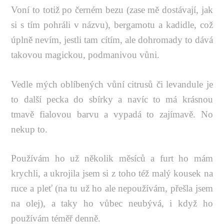
Voní to totiž po černém bezu (zase mě dostávají, jak
si s tím pohráli v názvu), bergamotu a kadidle, což
úplně nevím, jestli tam cítím, ale dohromady to dává
takovou magickou, podmanivou vůni.
Vedle mých oblíbených vůní citrusů či levandule je
to další pecka do sbírky a navíc to má krásnou
tmavě fialovou barvu a vypadá to zajímavě. No
nekup to.
Používám ho už několik měsíců a furt ho mám
krychli, a ukrojila jsem si z toho též malý kousek na
ruce a pleť (na tu už ho ale nepoužívám, přešla jsem
na olej), a taky ho vůbec neubývá, i když ho
používám téměř denně.