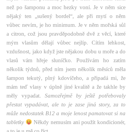
než po šamponu a moc hezky voní. Je v něm sice
nějaký ten „sušený bordel“, ale při mytí o něm
vůbec nevím, je ho minimum. Je v něm mořská sůl
a citron, což jsou pravděpodobně dvě z věcí, které
mým vlasům dělají vůbec nejlíp. Cítím lehkost,
vzdušnost, jako když jste nějakou dobu u moře a do
vlasů vám hřeje sluníčko. Používám ho zatím
několik týdnů, před ním jsem několik měsíců měla
šampon tekutý, plný kdovíčeho, a připadá mi, že
mám teď vlasy v úplně jiné kvalitě a že takhle by
měly vypadat.
Samozřejmě by ještě potřebovaly
přestat vypadávat, ale to je zase jiná story, za to
může nedostatek B12 a moje lenost pamatovat si na
tabletky
Někdy nemusím ani použít kondicionér,
a to je u mě co říct.