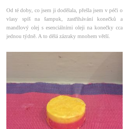
Od té doby, co jsem ji dodělala, přešla jsem v péči o
vlasy spíš na šampuk, zastřihávání konečků a
mandlový olej s esenciálními oleji na konečky cca
jednou týdně. A to dělá zázraky mnohem větší.