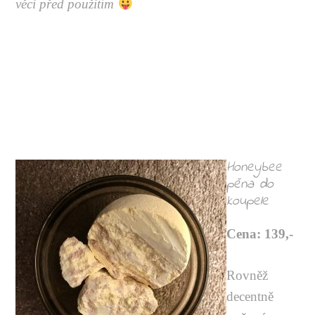
věci před použitím
Honeybee
pěna do
koupele
Cena: 139,-
Rovněž
decentně