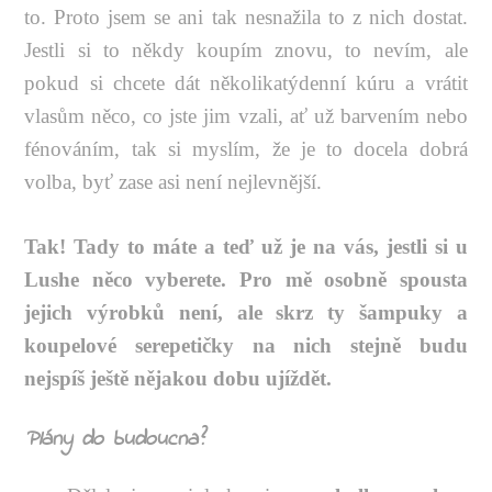
to. Proto jsem se ani tak nesnažila to z nich dostat.
Jestli si to někdy koupím znovu, to nevím, ale
pokud si chcete dát několikatýdenní kúru a vrátit
vlasům něco, co jste jim vzali, ať už barvením nebo
fénováním, tak si myslím, že je to docela dobrá
volba, byť zase asi není nejlevnější.
Tak! Tady to máte a teď už je na vás, jestli si u
Lushe něco vyberete. Pro mě osobně spousta
jejich výrobků není, ale skrz ty šampuky a
koupelové serepetičky na nich stejně budu
nejspíš ještě nějakou dobu ujíždět.
Plány do budoucna?