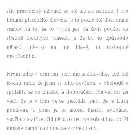
Ale pravidelný uživatel ze mě ale asi nebude. I pro
librami placeného člověka je to podle mě dost drahá
sranda na to, že to vyjde jen na čtyři použití na
středně dlouhých vlasech, a že by to způsobilo
nějaký převrat na mé hlavě, to rozhodně
nezpůsobilo.
Krom toho v tom ani není nic zajímavého, což mě
trochu mrzí, že jsem si toho nevšimla v obchodě a
spolehla se na značku a doporučení. Nejvíc mi asi
vadí, že je v tom vejce (netušila jsem, že je Lush
používá), a jinak je to akorát banán, avokádo,
vavřín a skořice, čili něco na ten způsob si bez potíží
můžete namíchat doma za zlomek ceny.