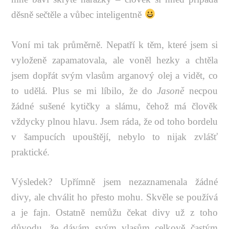
děsně sečtěle a vůbec inteligentně
Voní mi tak průměrně. Nepatří k těm, které jsem si
vyloženě zapamatovala, ale voněl hezky a chtěla
jsem dopřát svým vlasům arganový olej a vidět, co
to udělá. Plus se mi líbilo, že do
Jasoně
necpou
žádné sušené kytičky a slámu, čehož má člověk
vždycky plnou hlavu. Jsem ráda, že od toho bordelu
v šampucích upouštějí, nebylo to nijak zvlášť
praktické.
Výsledek? Upřímně jsem nezaznamenala žádné
divy, ale chválit ho přesto mohu. Skvěle se používá
a je fajn. Ostatně nemůžu čekat divy už z toho
důvodu, že dávám svým vlasům celkově častým