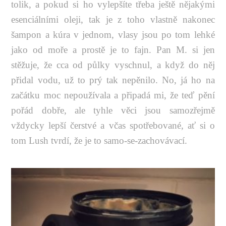
tolik, a pokud si ho vylepšíte třeba ještě nějakými
esenciálními oleji, tak je z toho vlastně nakonec
šampon a kúra v jednom, vlasy jsou po tom lehké
jako od moře a prostě je to fajn. Pan M. si jen
stěžuje, že cca od půlky vyschnul, a když do něj
přidal vodu, už to prý tak nepěnilo. No, já ho na
začátku moc nepoužívala a připadá mi, že teď pění
pořád dobře, ale tyhle věci jsou samozřejmě
vždycky lepší čerstvé a včas spotřebované, ať si o
tom Lush tvrdí, že je to samo-se-zachovávací.