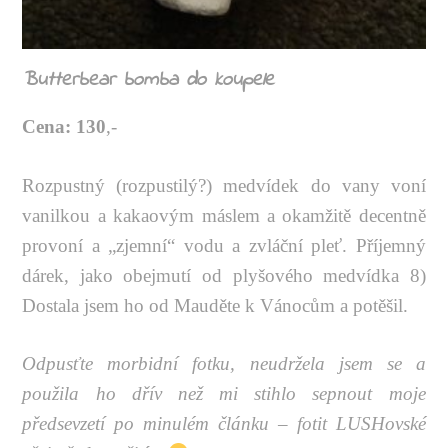
Butterbear bomba do koupele
Cena:
130
,-
Rozpustný (rozpustilý?) medvídek do vany voní
vanilkou a kakaovým máslem a okamžitě decentně
provoní a „zjemní“ vodu a zvláční pleť. Příjemný
dárek, jako obejmutí od plyšového medvídka 8)
Dostala jsem ho od Mauděte k Vánocům a potěšil.
Odpusťte morbidní fotku, neudržela jsem se a
použila ho dřív než mi stihlo sepnout moje
předsevzetí po minulém článku – fotit LUSHovské