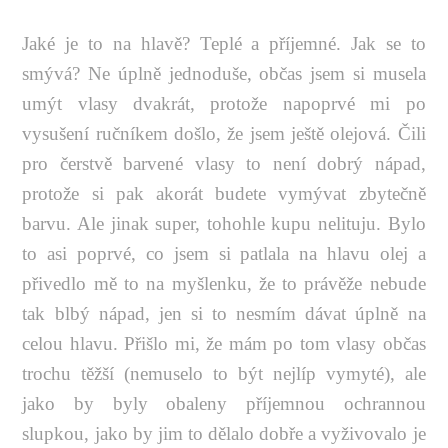
Jaké je to na hlavě? Teplé a příjemné. Jak se to
smývá? Ne úplně jednoduše, občas jsem si musela
umýt vlasy dvakrát, protože napoprvé mi po
vysušení ručníkem došlo, že jsem ještě olejová. Čili
pro čerstvě barvené vlasy to není dobrý nápad,
protože si pak akorát budete vymývat zbytečně
barvu. Ale jinak super, tohohle kupu nelituju. Bylo
to asi poprvé, co jsem si patlala na hlavu olej a
přivedlo mě to na myšlenku, že to právěže nebude
tak blbý nápad, jen si to nesmím dávat úplně na
celou hlavu. Přišlo mi, že mám po tom vlasy občas
trochu těžší (nemuselo to být nejlíp vymyté), ale
jako by byly obaleny příjemnou ochrannou
slupkou, jako by jim to dělalo dobře a vyživovalo je