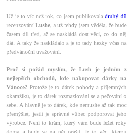
Už je to víc než rok, co jsem publikovala
druhý díl
recenzování
Lushe
, a už tehdy jsem věděla, že bude
časem díl třetí, až se naskládá dost věcí, co do něj
dát. A taky že naskládalo a je to tady hezky včas na
předvánoční uvažování.
Proč si pořád myslím, že Lush je jedním z
nejlepších obchodů, kde nakupovat dárky na
Vánoce?
Protože je to dárek pohody a příjemných
okamžiků, je to dárek rozmazlování se a pečování o
sebe. A hlavně je to dárek, kde nemusíte až tak moc
přemýšlet, jestli je správné vůbec podporovat jeho
výrobce. Není to krám, který vám bude ležet roky
doma a bude se na něj prášit. Je to věc, kterou