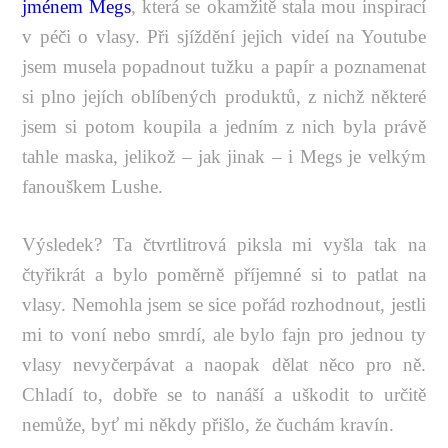
jménem Megs
, která se okamžitě stala mou inspirací
v péči o vlasy. Při sjíždění jejich videí na Youtube
jsem musela popadnout tužku a papír a poznamenat
si plno jejích oblíbených produktů, z nichž některé
jsem si potom koupila a jedním z nich byla právě
tahle maska, jelikož – jak jinak – i Megs je velkým
fanouškem Lushe.
Výsledek? Ta čtvrtlitrová piksla mi vyšla tak na
čtyřikrát a bylo poměrně příjemné si to patlat na
vlasy. Nemohla jsem se sice pořád rozhodnout, jestli
mi to voní nebo smrdí, ale bylo fajn pro jednou ty
vlasy nevyčerpávat a naopak dělat něco pro ně.
Chladí to, dobře se to nanáší a uškodit to určitě
nemůže, byť mi někdy přišlo, že čuchám kravín.