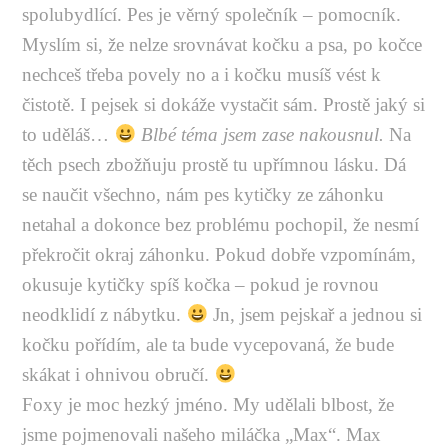
spolubydlící. Pes je věrný společník – pomocník.
Myslím si, že nelze srovnávat kočku a psa, po kočce
nechceš třeba povely no a i kočku musíš vést k
čistotě. I pejsek si dokáže vystačit sám. Prostě jaký si
to uděláš…
Blbé téma jsem zase nakousnul.
Na
těch psech zbožňuju prostě tu upřímnou lásku. Dá
se naučit všechno, nám pes kytičky ze záhonku
netahal a dokonce bez problému pochopil, že nesmí
překročit okraj záhonku. Pokud dobře vzpomínám,
okusuje kytičky spíš kočka – pokud je rovnou
neodklidí z nábytku.
Jn, jsem pejskař a jednou si
kočku pořídím, ale ta bude vycepovaná, že bude
skákat i ohnivou obručí.
Foxy je moc hezký jméno. My udělali blbost, že
jsme pojmenovali našeho miláčka „Max“. Max