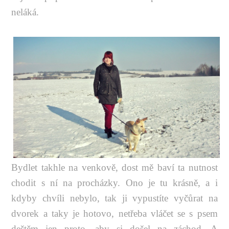
neláká.
Bydlet takhle na venkově, dost mě baví ta nutnost
chodit s ní na procházky. Ono je tu krásně, a i
kdyby chvíli nebylo, tak ji vypustíte vyčůrat na
dvorek a taky je hotovo, netřeba vláčet se s psem
deštěm jen proto, aby si došel na záchod. A