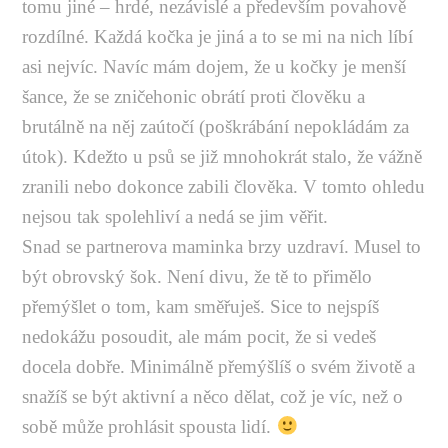
tomu jiné – hrdé, nezávislé a především povahově
rozdílné. Každá kočka je jiná a to se mi na nich líbí
asi nejvíc. Navíc mám dojem, že u kočky je menší
šance, že se zničehonic obrátí proti člověku a
brutálně na něj zaútočí (poškrábání nepokládám za
útok). Kdežto u psů se již mnohokrát stalo, že vážně
zranili nebo dokonce zabili člověka. V tomto ohledu
nejsou tak spolehliví a nedá se jim věřit.
Snad se partnerova maminka brzy uzdraví. Musel to
být obrovský šok. Není divu, že tě to přimělo
přemýšlet o tom, kam směřuješ. Sice to nejspíš
nedokážu posoudit, ale mám pocit, že si vedeš
docela dobře. Minimálně přemýšlíš o svém životě a
snažíš se být aktivní a něco dělat, což je víc, než o
sobě může prohlásit spousta lidí.