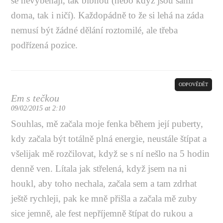
se nevyběhají, tak blbnou (nebo když jsou sami
doma, tak i ničí). Každopádně to že si lehá na záda
nemusí být žádné dělání roztomilé, ale třeba
podřízená pozice.
ODPOVĚDĚT
Em s tečkou
09/02/2015 at 2:10
Souhlas, mě začala moje fenka během její puberty,
kdy začala být totálně plná energie, neustále štípat a
všelijak mě rozčilovat, když se s ní nešlo na 5 hodin
denně ven. Lítala jak střelená, když jsem na ni
houkl, aby toho nechala, začala sem a tam zdrhat
ještě rychleji, pak ke mně přišla a začala mě zuby
sice jemně, ale fest nepříjemně štípat do rukou a