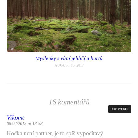
Myšlenky s vůní jehličí a buřtů
AUGUST 15, 2017
16 komentářů
ODPOVĚDĚT
Vikomt
08/02/2015 at 18:58
Kočka není partner, je to spíš vypočítavý