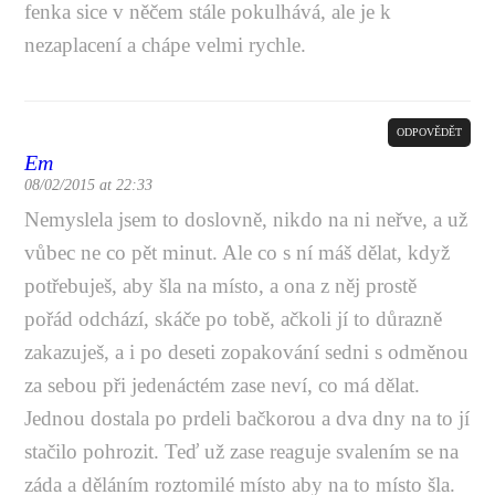
fenka sice v něčem stále pokulhává, ale je k
nezaplacení a chápe velmi rychle.
ODPOVĚDĚT
Em
08/02/2015 at 22:33
Nemyslela jsem to doslovně, nikdo na ni neřve, a už
vůbec ne co pět minut. Ale co s ní máš dělat, když
potřebuješ, aby šla na místo, a ona z něj prostě
pořád odchází, skáče po tobě, ačkoli jí to důrazně
zakazuješ, a i po deseti zopakování sedni s odměnou
za sebou při jedenáctém zase neví, co má dělat.
Jednou dostala po prdeli bačkorou a dva dny na to jí
stačilo pohrozit. Teď už zase reaguje svalením se na
záda a děláním roztomilé místo aby na to místo šla.