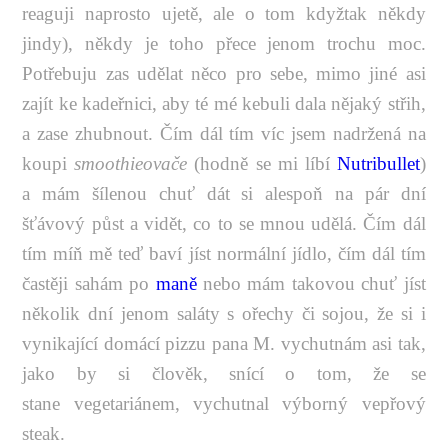
reaguji naprosto ujetě, ale o tom kdyžtak někdy
jindy), někdy je toho přece jenom trochu moc.
Potřebuju zas udělat něco pro sebe, mimo jiné asi
zajít ke kadeřnici, aby té mé kebuli dala nějaký střih,
a zase zhubnout. Čím dál tím víc jsem nadržená na
koupi
smoothieovače
(hodně se mi líbí
Nutribullet
)
a mám šílenou chuť dát si alespoň na pár dní
šťávový půst a vidět, co to se mnou udělá. Čím dál
tím míň mě teď baví jíst normální jídlo, čím dál tím
častěji sahám po
maně
nebo mám takovou chuť jíst
několik dní jenom saláty s ořechy či sojou, že si i
vynikající domácí pizzu pana M. vychutnám asi tak,
jako by si člověk, snící o tom, že se
stane vegetariánem, vychutnal výborný vepřový
steak.