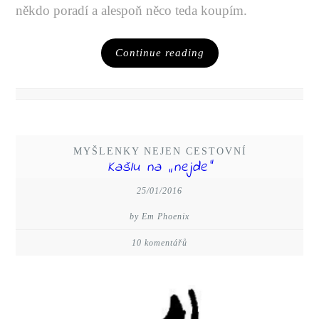
někdo poradí a alespoň něco teda koupím.
Continue reading
MYŠLENKY NEJEN CESTOVNÍ
Kašlu na „nejde“
25/01/2016
by Em Phoenix
10 komentářů