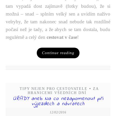
tam vypadá dost zajímavě (fotky budou), že si
možná – snad – splním velký sen a uvidím naživo
velryby, že tam nakonec snad nebude tak rozdílné
počasí než je tady, a že abych se tam dostala, budu
regulérně a celý den
cestovat v čase
!
Continue reading
TIPY NEJEN PRO CESTOVATELE
•
ZA
HRANICEMI VŠEDNÍCH DNÍ
ÚŘADY aneb Na co nezapomenout při
výjezdech a návratech
12/02/2016