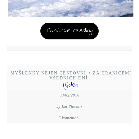
Continue reading
MYŠLENKY NEJEN CESTOVNÍ
•
ZA HRANICEMI
VŠEDNÍCH DNÍ
Týden
09/02/2016
by Em Phoenix
6 komentářů