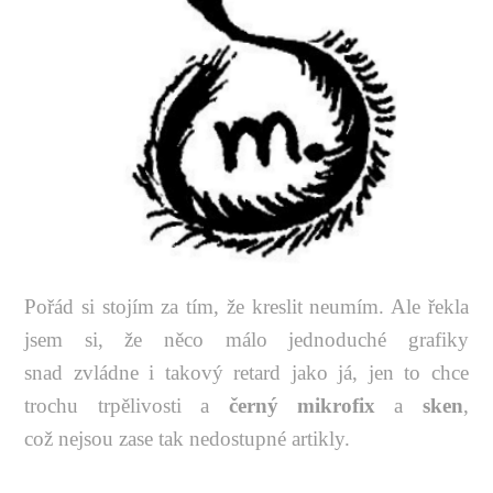
Pořád si stojím za tím, že kreslit neumím. Ale řekla
jsem si, že něco málo jednoduché grafiky
snad zvládne i takový retard jako já, jen to chce
trochu trpělivosti a
černý mikrofix
a
sken
,
což nejsou zase tak nedostupné artikly.