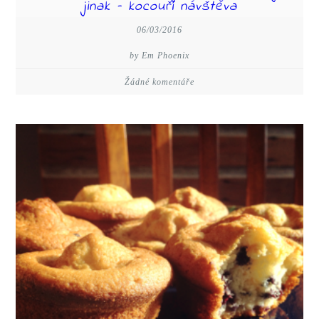
jinak – kocouří návštěva
06/03/2016
by Em Phoenix
Žádné komentáře