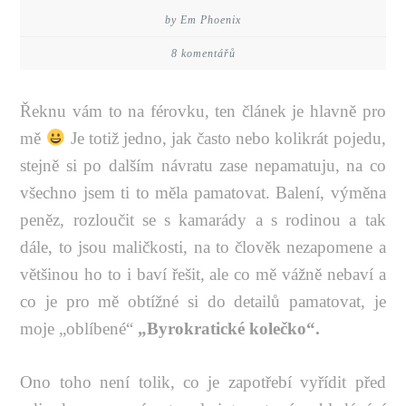
by Em Phoenix
8 komentářů
Řeknu vám to na férovku, ten článek je hlavně pro
mě
Je totiž jedno, jak často nebo kolikrát pojedu,
stejně si po dalším návratu zase nepamatuju, na co
všechno jsem ti to měla pamatovat. Balení, výměna
peněz, rozloučit se s kamarády a s rodinou a tak
dále, to jsou maličkosti, na to člověk nezapomene a
většinou ho to i baví řešit, ale co mě vážně nebaví a
co je pro mě obtížné si do detailů pamatovat, je
moje „oblíbené“
„Byrokratické kolečko“.
Ono toho není tolik, co je zapotřebí vyřídit před