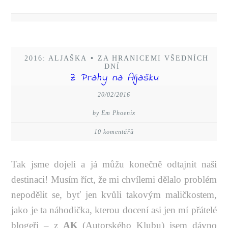
2016: ALJAŠKA
•
ZA HRANICEMI VŠEDNÍCH
DNÍ
Z Prahy na Aljašku
20/02/2016
by Em Phoenix
10 komentářů
Tak jsme dojeli a já můžu konečně odtajnit naši
destinaci! Musím říct, že mi chvílemi dělalo problém
nepodělit se, byť jen kvůli takovým maličkostem,
jako je ta náhodička, kterou docení asi jen mí přátelé
blogeři – z
AK
(Autorského Klubu) jsem dávno