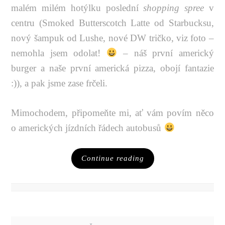
malém milém hotýlku poslední
shopping spree
v
centru (Smoked Butterscotch Latte od Starbucksu,
nový šampuk od Lushe, nové DW tričko, viz foto –
nemohla jsem odolat!
– náš první americký
burger a naše první americká pizza, obojí fantazie
:)), a pak jsme zase frčeli.
Mimochodem, připomeňte mi, ať vám povím něco
o amerických jízdních řádech autobusů
Continue reading