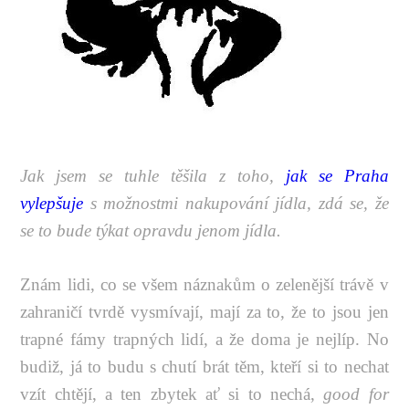
Jak jsem se tuhle těšila z toho,
jak se Praha
vylepšuje
s možnostmi nakupování jídla, zdá se, že
se to bude týkat opravdu jenom jídla.
Znám lidi, co se všem náznakům o zelenější trávě v
zahraničí tvrdě vysmívají, mají za to, že to jsou jen
trapné fámy trapných lidí, a že doma je nejlíp. No
budiž, já to budu s chutí brát těm, kteří si to nechat
vzít chtějí, a ten zbytek ať si to nechá,
good for