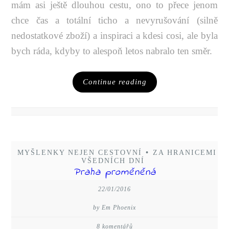
mám asi ještě dlouhou cestu, ono to přece jenom
chce čas a totální ticho a nevyrušování (silně
nedostatkové zboží) a inspiraci a kdesi cosi, ale byla
bych ráda, kdyby to alespoň letos nabralo ten směr.
Continue reading
MYŠLENKY NEJEN CESTOVNÍ
•
ZA HRANICEMI
VŠEDNÍCH DNÍ
Praha proměněná
22/01/2016
by Em Phoenix
8 komentářů