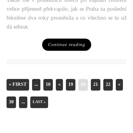
velice příjemně překvapilo, jak se Praha za poslední
řekněme dva roky proměnila a co všechno se tu už
dá sehnat.
Continue reading
« FIRST
...
10
«
19
20
21
22
»
30
...
LAST »