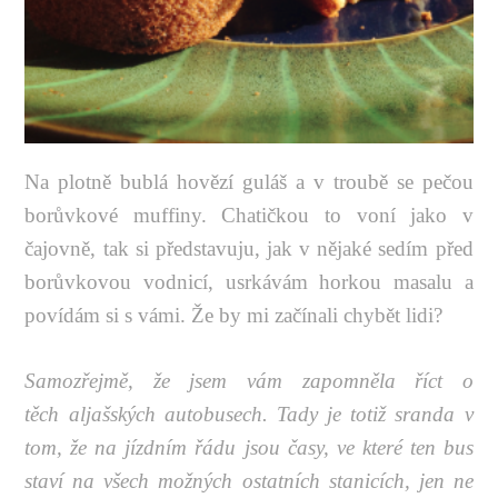
Na plotně bublá hovězí guláš a v troubě se pečou
borůvkové muffiny. Chatičkou to voní jako v
čajovně, tak si představuju, jak v nějaké sedím před
borůvkovou vodnicí, usrkávám horkou masalu a
povídám si s vámi. Že by mi začínali chybět lidi?
Samozřejmě, že jsem vám zapomněla říct o
těch aljašských autobusech. Tady je totiž sranda v
tom, že na jízdním řádu jsou časy, ve které ten bus
staví na všech možných ostatních stanicích, jen ne