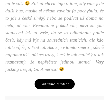
na té vaší
Pokud chcete info o tom, kdy vám jede
další bus, musíte si někam zavolat (a pochybuju, že
to jde z české simky) nebo se podívat už doma na
netu, ať víte. Eventuálně pokud víte, mezi kterými
stanicemi leží ta vaše, dá se to odhadnout podle
časů, kdy má být na sousedních stanicích, ale kdo
tohle ví, žejo. Pod tabulkou je v tomto směru „šíleně
nápomocný“ nákres trasy, který je tak maličký a tak
rozmazaný, že nepřečtete jedinou stanici. Very
fucking useful, Go America!
Continue reading