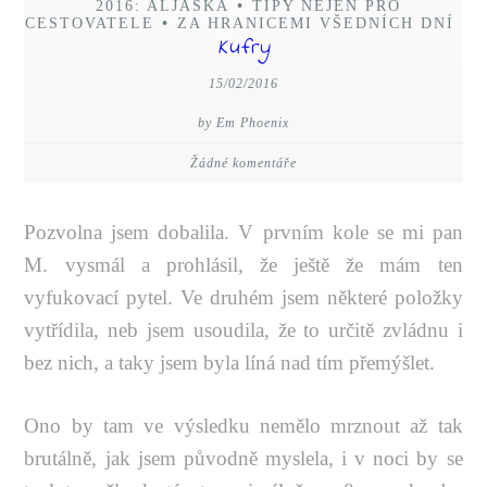
2016: ALJAŠKA
•
TIPY NEJEN PRO
CESTOVATELE
•
ZA HRANICEMI VŠEDNÍCH DNÍ
Kufry
15/02/2016
by Em Phoenix
Žádné komentáře
Pozvolna jsem dobalila. V prvním kole se mi pan
M. vysmál a prohlásil, že ještě že mám ten
vyfukovací pytel. Ve druhém jsem některé položky
vytřídila, neb jsem usoudila, že to určitě zvládnu i
bez nich, a taky jsem byla líná nad tím přemýšlet.
Ono by tam ve výsledku nemělo mrznout až tak
brutálně, jak jsem původně myslela, i v noci by se