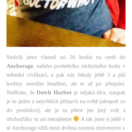
Strávili jsme vlastně asi 26 hodin na cestě do
Anchorage
, našeho posledního záchytného bodu v
městské civilizaci, a pak nás čekaly ještě 3 a půl
hodiny menším letadlem, ale to až po přespání.
Neříkám, že
Dutch Harbor
je nějaká díra, naopak
je to jeden z největších přístavů na světě (alespoň co
do produkce), ale je to přece jen jiný svět a
obchoďáky tu asi nenajdeme
A tak jsme si ještě v
té Anchorage užili mezi dvěma nocemi strávenými v