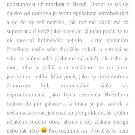
podstupovat už mockrát v životě. Dostat se takhle
daleko od domova je svým způsobem osvobozující
a ne že by mě netěšilo, jak mě mé okolí má za
supermana (i když jako obvykle, já mám pocit, že to
nic zase tak hrdinského nebylo – s tím správným
člověkem vedle sebe dokážete cokoli a nemusí se
vám to vůbec zdát přehnaně náročné), ale čeho je
moc, toho je příliš, a ta vzdálenost se mi přece
jenom moc nelíbí. Mám pocit, jako by mezi mnou a
domovem byla momentálně skála tak
neproniknutelná, jako bych cestovala Hvězdnou
bránou do jiné galaxie a ta brána se pak zavřela a
nešla nastartovat, jen snad za předpokladu, že spálím
nějakého rudého obra, abych z něj získala energii
nebo tak něco
No, rozumíte mi. Prostě že to není