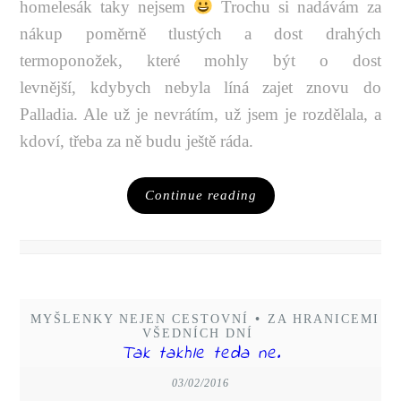
homelesák taky nejsem
Trochu si nadávám za
nákup poměrně tlustých a dost drahých
termoponožek, které mohly být o dost
levnější, kdybych nebyla líná zajet znovu do
Palladia. Ale už je nevrátím, už jsem je rozdělala, a
kdoví, třeba za ně budu ještě ráda.
Continue reading
MYŠLENKY NEJEN CESTOVNÍ
•
ZA HRANICEMI
VŠEDNÍCH DNÍ
Tak takhle teda ne.
03/02/2016