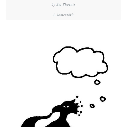
by Em Phoenix
6 komentářů