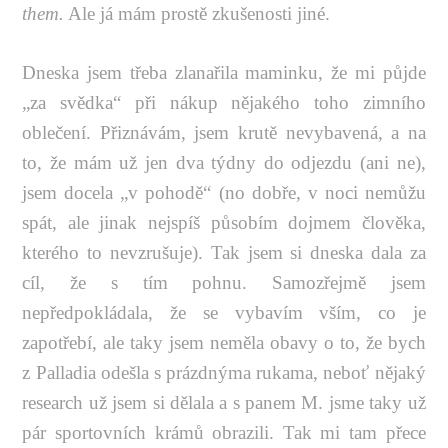
them.
Ale já mám prostě zkušenosti jiné.
Dneska jsem třeba zlanařila maminku, že mi půjde
„za svědka“ při nákup nějakého toho zimního
oblečení. Přiznávám, jsem krutě nevybavená, a na
to, že mám už jen dva týdny do odjezdu (ani ne),
jsem docela „v pohodě“ (no dobře, v noci nemůžu
spát, ale jinak nejspíš působím dojmem člověka,
kterého to nevzrušuje). Tak jsem si dneska dala za
cíl, že s tím pohnu. Samozřejmě jsem
nepředpokládala, že se vybavím vším, co je
zapotřebí, ale taky jsem neměla obavy o to, že bych
z Palladia odešla s prázdnýma rukama, neboť nějaký
research už jsem si dělala a s panem M. jsme taky už
pár sportovních krámů obrazili. Tak mi tam přece