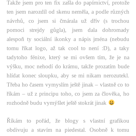
Takže jsem pro ten fix zašla do papírnictví, protože
ten jsem narozdíl od skenu neměla, a podle různých
návrhů, co jsem si čmárala už dřív (s trochou
pomoci strejdy gůgla), jsem dala dohromady
alespoň ty sociální ikonky a nápis jména (nebudu
tomu říkat logo, až tak cool to není :D), a taky
tadytoho fénixe, který se mi ovšem tím, že je na
výšku, moc nehodí do krámu, takže prozatím bude
hlídat konec sloupku, aby se mi nikam nerozutekl.
Třeba ho časem vymyslím ještě jinak – vlastně co to
říkám – už z principu toho, co jsem za člověka, ho
rozhodně budu vymýšlet ještě stokrát jinak
Říkám to pořád, že blogy s vlastní grafikou
obdivuju a stavím na piedestal. Osobně k tomu