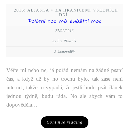
2016: ALJAŠKA
•
ZA HRANICEMI VŠEDNÍCH
DNÍ
Polární noc má zvláštní moc
27/02/2016
by Em Phoenix
8 komentářů
Věřte mi nebo ne, já pořád nemám na žádné psaní
čas, a když už by ho trochu bylo, tak zase není
internet, takže to vypadá, že jestli budu psát článek
jednou týdně, budu ráda. No ale abych vám to
dopověděla…
Continue reading