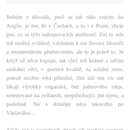
Jedním z důvodů, proč se tak ráda vracím do
Anglie, je ten, že v Čechách, a to i v Praze, chcíp
pes, co se týče nakupovacích možností. Zní to ode
mě možná zvláštně, vzhledem k mé životní filozofii
a momentálním předsevzetím, ale to je právě to, že
když už něco kupuju, tak chci mít krásné a něčím
unikátní věci, v poctivé kvalitě, za solidní cenu,
pokud možno věci přírodní, čím dál tím víc mě
lákají výrobky veganské, bez palmového oleje,
netestované na zvířatech, nezpůsobující jim újmu, a
podobně. No a shánějte něco takového po
Václaváku…
Takže mě v posledních dnech při trajdání centrem