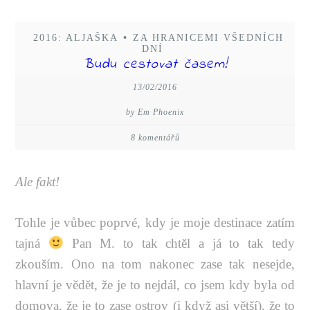
2016: ALJAŠKA
•
ZA HRANICEMI VŠEDNÍCH
DNÍ
Budu cestovat časem!
13/02/2016
by Em Phoenix
8 komentářů
Ale fakt!
Tohle je vůbec poprvé, kdy je moje destinace zatím
tajná
Pan M. to tak chtěl a já to tak tedy
zkouším. Ono na tom nakonec zase tak nesejde,
hlavní je vědět, že je to nejdál, co jsem kdy byla od
domova, že je to zase ostrov (i když asi větší), že to