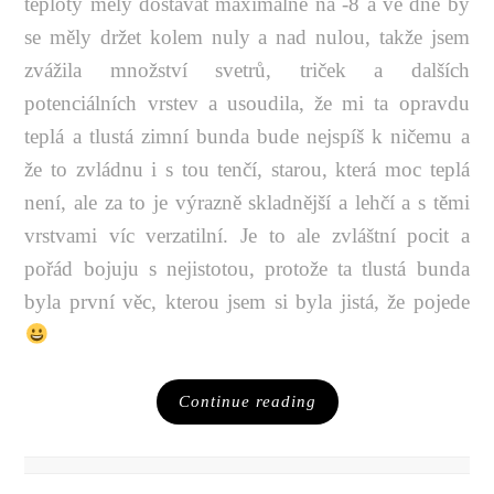
teploty měly dostávat maximálně na -8 a ve dne by
se měly držet kolem nuly a nad nulou, takže jsem
zvážila množství svetrů, triček a dalších
potenciálních vrstev a usoudila, že mi ta opravdu
teplá a tlustá zimní bunda bude nejspíš k ničemu a
že to zvládnu i s tou tenčí, starou, která moc teplá
není, ale za to je výrazně skladnější a lehčí a s těmi
vrstvami víc verzatilní. Je to ale zvláštní pocit a
pořád bojuju s nejistotou, protože ta tlustá bunda
byla první věc, kterou jsem si byla jistá, že pojede
Continue reading