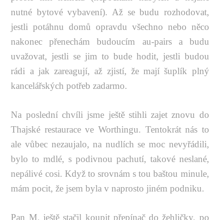
nutné bytové vybavení). Až se budu rozhodovat,
jestli potáhnu domů opravdu všechno nebo něco
nakonec přenechám budoucím au-pairs a budu
uvažovat, jestli se jim to bude hodit, jestli budou
rádi a jak zareagují, až zjistí, že mají šuplík plný
kancelářských potřeb zadarmo.
Na poslední chvíli jsme ještě stihli zajet znovu do
Thajské restaurace ve Worthingu. Tentokrát nás to
ale vůbec nezaujalo, na nudlích se moc nevyřádili,
bylo to mdlé, s podivnou pachutí, takové neslané,
nepálivé cosi. Když to srovnám s tou baštou minule,
mám pocit, že jsem byla v naprosto jiném podniku.
Pan M. ještě stačil koupit přepínač do žehličky, po