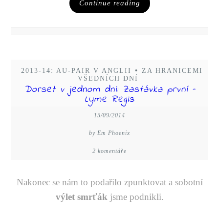
Continue reading
2013-14: AU-PAIR V ANGLII
•
ZA HRANICEMI
VŠEDNÍCH DNÍ
Dorset v jednom dni: Zastávka první –
Lyme Regis
15/09/2014
by Em Phoenix
2 komentáře
Nakonec se nám to podařilo zpunktovat a sobotní
výlet smrťák
jsme podnikli.