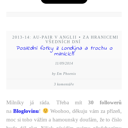
2013-14: AU-PAIR V ANGLII
•
ZA HRANICEMI
VŠEDNÍCH DNÍ
Poslední fotky z Londýna a trochu o
milnících
11/09/2014
by Em Phoenix
3 komentáře
Milníky já ráda. Třeba mít
30 followerů
na
Bloglovinu
!
Woohoo, děkuju vám za přízeň,
moc si toho vážím a hamounsky doufám, že to číslo