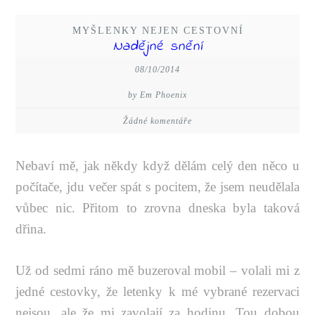
MYŠLENKY NEJEN CESTOVNÍ
Nadějné snění
08/10/2014
by Em Phoenix
Žádné komentáře
Nebaví mě, jak někdy když dělám celý den něco u
počítače, jdu večer spát s pocitem, že jsem neudělala
vůbec nic. Přitom to zrovna dneska byla taková
dřina.
Už od sedmi ráno mě buzeroval mobil – volali mi z
jedné cestovky, že letenky k mé vybrané rezervaci
nejsou, ale že mi zavolají za hodinu. Tou dobou