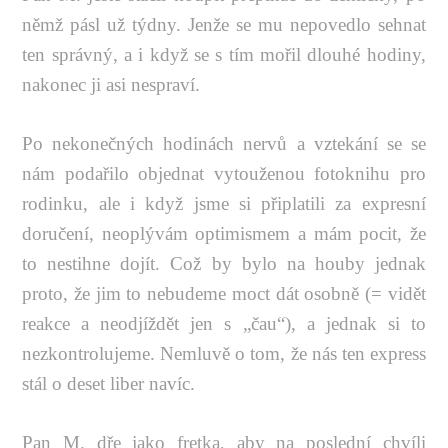
němž pásl už týdny. Jenže se mu nepovedlo sehnat
ten správný, a i když se s tím mořil dlouhé hodiny,
nakonec ji asi nespraví.
Po nekonečných hodinách nervů a vztekání se se
nám podařilo objednat vytouženou fotoknihu pro
rodinku, ale i když jsme si připlatili za expresní
doručení, neoplývám optimismem a mám pocit, že
to nestihne dojít. Což by bylo na houby jednak
proto, že jim to nebudeme moct dát osobně (= vidět
reakce a neodjíždět jen s „čau“), a jednak si to
nezkontrolujeme. Nemluvě o tom, že nás ten express
stál o deset liber navíc.
Pan M. dře jako fretka, aby na poslední chvíli