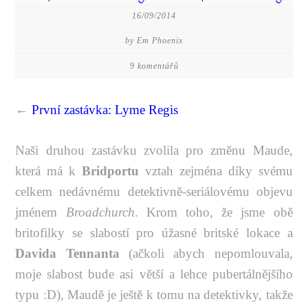
16/09/2014
by Em Phoenix
9 komentářů
←
První zastávka: Lyme Regis
Naši druhou zastávku zvolila pro změnu Maude,
která má k
Bridportu
vztah zejména díky svému
celkem nedávnému detektivně-seriálovému objevu
jménem
Broadchurch
. Krom toho, že jsme obě
britofilky se slabostí pro úžasné britské lokace a
Davida Tennanta
(ačkoli abych nepomlouvala,
moje slabost bude asi větší a lehce pubertálnějšího
typu :D), Maudě je ještě k tomu na detektivky, takže