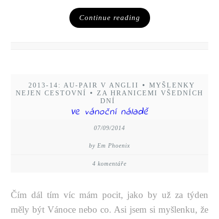
Continue reading
2013-14: AU-PAIR V ANGLII
•
MYŠLENKY
NEJEN CESTOVNÍ
•
ZA HRANICEMI VŠEDNÍCH
DNÍ
Ve vánoční náladě
07/09/2014
by Em Phoenix
4 komentáře
Čím dál tím víc mám pocit, jako by už za týden
měly být Vánoce nebo co. Asi jsem si myšlenku, že