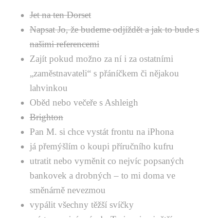
Jet na ten Dorset
Napsat Jo, že budeme odjíždět a jak to bude s
našimi referencemi
Zajít pokud možno za ní i za ostatními
„zaměstnavateli“ s přáníčkem či nějakou
lahvinkou
Oběd nebo večeře s Ashleigh
Brighton
Pan M. si chce vystát frontu na iPhona
já přemýšlím o koupi příručního kufru
utratit nebo vyměnit co nejvíc popsaných
bankovek a drobných – to mi doma ve
směnárně nevezmou
vypálit všechny těžší svíčky