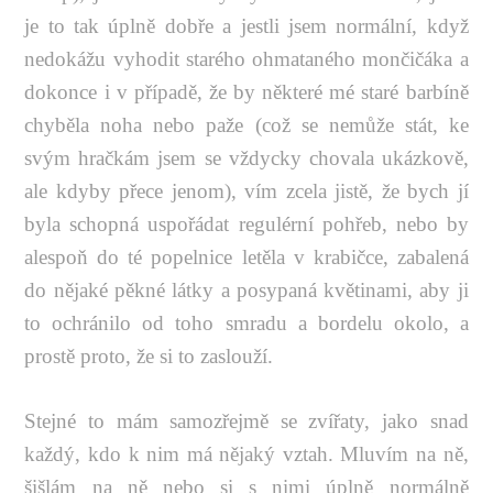
je to tak úplně dobře a jestli jsem normální, když
nedokážu vyhodit starého ohmataného mončičáka a
dokonce i v případě, že by některé mé staré barbíně
chyběla noha nebo paže (což se nemůže stát, ke
svým hračkám jsem se vždycky chovala ukázkově,
ale kdyby přece jenom), vím zcela jistě, že bych jí
byla schopná uspořádat regulérní pohřeb, nebo by
alespoň do té popelnice letěla v krabičce, zabalená
do nějaké pěkné látky a posypaná květinami, aby ji
to ochránilo od toho smradu a bordelu okolo, a
prostě proto, že si to zaslouží.
Stejné to mám samozřejmě se zvířaty, jako snad
každý, kdo k nim má nějaký vztah. Mluvím na ně,
šišlám na ně nebo si s nimi úplně normálně