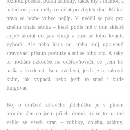
rozhodl posekat půlku zahrady, takže my s mámou a
babičkou jsme měly co dělat po zbytek dne. Mokrá
tráva se hrabe vůbec nejlíp. V neděli se pak pro
změnu trhala jablka – která podle mě v tom sklepě
stejně akorát do jara shnijí a zase se toho kvanta
vyhodí. Ale třeba letos ne, třeba můj upravený
stravovací přístup pomůže a sní se toho víc. A taky
to hodlám ozkoušet na odšťavňovači, co jsem ho
našla v kredenci. Jsem zvědavá, jestli je to takový
krám, jak vypadá, nebo jestli to snad i bude
fungovat.
Boj o udržení zdravého jídelníčku je v plném
proudu. Jen co jsem přijela domů, už se to na mě
valilo ze všech stran – rohlíky, chleba, salámy,