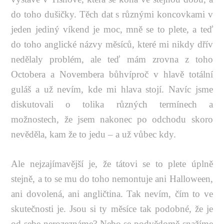
do toho dušičky. Těch dat s různými koncovkami v
jeden jediný víkend je moc, mně se to plete, a teď
do toho anglické názvy měsíců, které mi nikdy dřív
nedělaly problém, ale teď mám zrovna z toho
Octobera a Novembera bůhvíproč v hlavě totální
guláš a už nevím, kde mi hlava stojí. Navíc jsme
diskutovali o tolika různých termínech a
možnostech, že jsem nakonec po odchodu skoro
nevěděla, kam že to jedu – a už vůbec kdy.
Ale nejzajímavější je, že tátovi se to plete úplně
stejně, a to se mu do toho nemontuje ani Halloween,
ani dovolená, ani angličtina. Tak nevím, čím to ve
skutečnosti je. Jsou si ty měsíce tak podobné, že je
od sebe nerozeznáme? Nebo se podvědomě snažíme