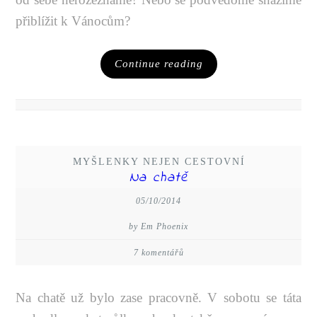
přiblížit k Vánocům?
Continue reading
MYŠLENKY NEJEN CESTOVNÍ
Na chatě
05/10/2014
by Em Phoenix
7 komentářů
Na chatě už bylo zase pracovně. V sobotu se táta