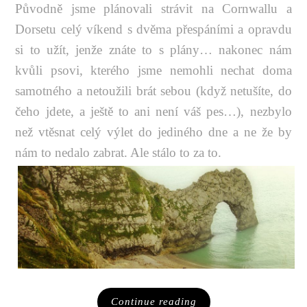
Původně jsme plánovali strávit na Cornwallu a
Dorsetu celý víkend s dvěma přespáními a opravdu
si to užít, jenže znáte to s plány… nakonec nám
kvůli psovi, kterého jsme nemohli nechat doma
samotného a netoužili brát sebou (když netušíte, do
čeho jdete, a ještě to ani není váš pes…), nezbylo
než vtěsnat celý výlet do jediného dne a ne že by
nám to nedalo zabrat. Ale stálo to za to.
Continue reading