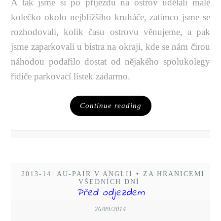
A tak jsme si po příjezdu na ostrov udělali malé
kolečko okolo nejbližšího kruháče, zatímco jsme se
rozhodovali, kolik času ostrovu věnujeme, a pak
jsme zaparkovali u bistra na okraji, kde se nám čirou
náhodou podařilo dostat od nějakého spolukolegy
řidiče parkovací lístek zadarmo.
Continue reading
2013-14: AU-PAIR V ANGLII
•
ZA HRANICEMI
VŠEDNÍCH DNÍ
Před odjezdem
26/09/2014