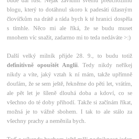
bude dál růst. Nějak závidím svému předchozímu
blogu, který to dotáhnul skoro k padesáti úžasným
človíčkům na drátě a ráda bych k té hranici dospěla
s tímhle. Něco mi ale říká, že se budu muset
mnohem víc snažit, zadarmo mi to teda nedáváte >:)
Další velký milník přijde 28. 9., to budu totiž
definitivně opouštět Anglii
. Tedy nikdy neříkej
nikdy a víte, jaký vztah k ní mám, takže upřímně
doufám, že se sem ještě, řekněme do pěti let, vrátím,
ale pět let je šíleně dlouhá doba a kdoví, co se
všechno do té doby přihodí. Takže si začínám říkat,
možná je to vážně sbohem. I tak to ale stálo za
všechny prachy a neměnila bych.