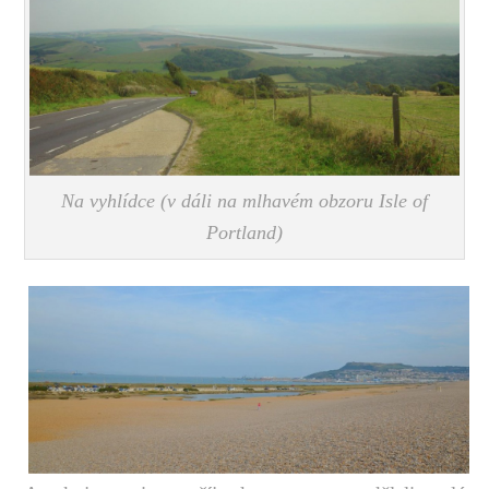
Na vyhlídce (v dáli na mlhavém obzoru Isle of
Portland)