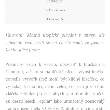
10/10/2014
by Em Phoenix
4 komentáře
Varování: Možná utopické plácání z únavy, ale
chtělo to ven. Jestli se mi chcete smát, že jsem si
šlehla, jděte jinam.
Přehnaný vztah k věcem, obzvlášť k hračkám a
čemukoli, z čeho si má dětská představivost hračku
dovedla vytvořit (což mohl být klidně klacíček, co
vypadal, že má oči, nebo větev, co jsem ji s sebou
vláčela celý den po lese, abych se o ni mohla v těch
asi deseti letech „opírat“ jako utrmácený zcestovalý
tramp), jsem měla vždycky. A dodnes nevím, jestli