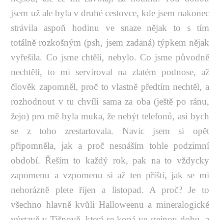
jsem už ale byla v druhé cestovce, kde jsem nakonec
strávila aspoň hodinu ve snaze nějak to s tím
totálně rozkošným
(psh, jsem zadaná) týpkem nějak
vyřešila. Co jsme chtěli, nebylo. Co jsme původně
nechtěli, to mi servíroval na zlatém podnose, až
člověk zapomněl, proč to vlastně předtím nechtěl, a
rozhodnout v tu chvíli sama za oba (ještě po ránu,
žejo) pro mě byla muka, že nebýt telefonů, asi bych
se z toho zrestartovala. Navíc jsem si opět
připomněla, jak a proč nesnáším tohle podzimní
období. Řeším to každý rok, pak na to vždycky
zapomenu a vzpomenu si až ten příští, jak se mi
nehorázně plete říjen a listopad. A proč? Je to
všechno hlavně kvůli Halloweenu a mineralogické
výstavě v Tišnově, která se koná ve stejnou dobu, a