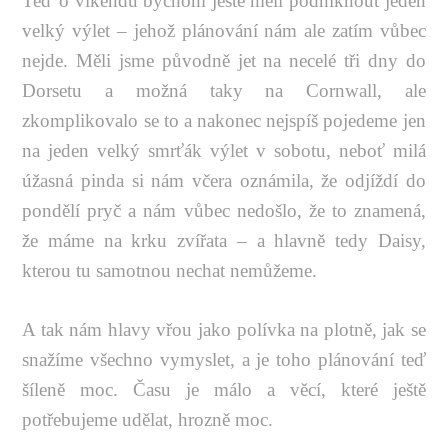
Teď o víkendu bychom ještě měli podniknout jeden
velký výlet – jehož plánování nám ale zatím vůbec
nejde. Měli jsme původně jet na necelé tři dny do
Dorsetu a možná taky na Cornwall, ale
zkomplikovalo se to a nakonec nejspíš pojedeme jen
na jeden velký smrťák výlet v sobotu, neboť milá
úžasná pinda si nám včera oznámila, že odjíždí do
pondělí pryč a nám vůbec nedošlo, že to znamená,
že máme na krku zvířata – a hlavně tedy Daisy,
kterou tu samotnou nechat nemůžeme.
A tak nám hlavy vřou jako polívka na plotně, jak se
snažíme všechno vymyslet, a je toho plánování teď
šíleně moc. Času je málo a věcí, které ještě
potřebujeme udělat, hrozně moc.