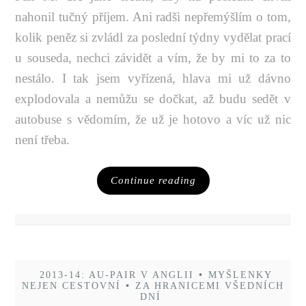
nahonil tučný příjem. Ani radši nepřemýšlím o tom,
kolik peněz si zvládl za poslední týdny vydělat prací
u souseda, nechci závidět a vím, že by mi to za to
nestálo. I tak jsem vyřízená, hlava mi už dávno
explodovala a nemůžu se dočkat, až budu sedět v
autobuse s vědomím, že už je hotovo a víc už nic
není třeba.
Continue reading
2013-14: AU-PAIR V ANGLII
•
MYŠLENKY
NEJEN CESTOVNÍ
•
ZA HRANICEMI VŠEDNÍCH
DNÍ