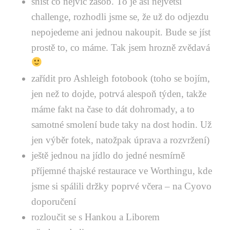
sníst co nejvíc zásob. To je asi největší
challenge, rozhodli jsme se, že už do odjezdu
nepojedeme ani jednou nakoupit. Bude se jíst
prostě to, co máme. Tak jsem hrozně zvědavá
zařídit pro Ashleigh fotobook (toho se bojím,
jen než to dojde, potrvá alespoň týden, takže
máme fakt na čase to dát dohromady, a to
samotné smolení bude taky na dost hodin. Už
jen výběr fotek, natožpak úprava a rozvržení)
ještě jednou na jídlo do jedné nesmírně
příjemné thajské restaurace ve Worthingu, kde
jsme si spálili držky poprvé včera – na Cyovo
doporučení
rozloučit se s Hankou a Liborem