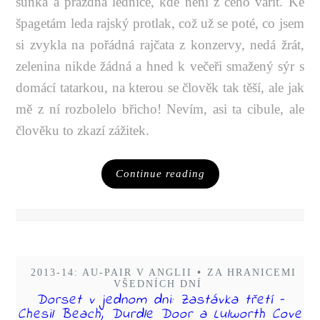
šunka a prázdná lednice, kde není z čeho vařit. Ke
špagetám leda rajský protlak, což už se poté, co jsem
si zvykla na pořádná rajčata z konzervy, nedá žrát,
zelenina nikde žádná a hned k večeři smažený sýr s
domácí tatarkou, na kterou se člověk tak těší, ale jak
mě z ní rozbolelo břicho! Nevím, asi ta cibule, ale
člověku to zkazí zážitek.
Continue reading
2013-14: AU-PAIR V ANGLII
•
ZA HRANICEMI
VŠEDNÍCH DNÍ
Dorset v jednom dni: Zastávka třetí –
Chesil Beach, Durdle Door a Lulworth Cove