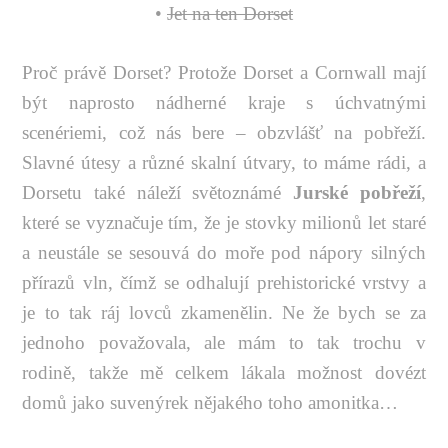
•
Jet na ten Dorset
Proč právě Dorset? Protože Dorset a Cornwall mají
být naprosto nádherné kraje s úchvatnými
scenériemi, což nás bere – obzvlášť na pobřeží.
Slavné útesy a různé skalní útvary, to máme rádi, a
Dorsetu také náleží světoznámé
Jurské pobřeží
,
které se vyznačuje tím, že je stovky milionů let staré
a neustále se sesouvá do moře pod nápory silných
přírazů vln, čímž se odhalují prehistorické vrstvy a
je to tak ráj lovců zkamenělin. Ne že bych se za
jednoho považovala, ale mám to tak trochu v
rodině, takže mě celkem lákala možnost dovézt
domů jako suvenýrek nějakého toho amonitka…