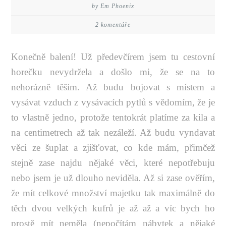
by Em Phoenix
2 komentáře
Konečně balení! Už předevčírem jsem tu cestovní
horečku nevydržela a došlo mi, že se na to
nehorázně těším. Až budu bojovat s místem a
vysávat vzduch z vysávacích pytlů s vědomím, že je
to vlastně jedno, protože tentokrát platíme za kila a
na centimetrech až tak nezáleží. Až budu vyndavat
věci ze šuplat a zjišťovat, co kde mám, přimčež
stejně zase najdu nějaké věci, které nepotřebuju
nebo jsem je už dlouho neviděla. Až si zase ověřím,
že mít celkové množství majetku tak maximálně do
těch dvou velkých kufrů je až až a víc bych ho
prostě mít neměla (nepočítám nábytek a nějaké