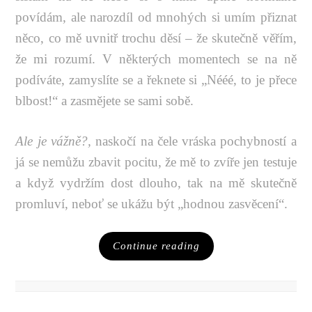
povídám, ale narozdíl od mnohých si umím přiznat
něco, co mě uvnitř trochu děsí – že skutečně věřím,
že mi rozumí. V některých momentech se na ně
podíváte, zamyslíte se a řeknete si „Nééé, to je přece
blbost!“ a zasmějete se sami sobě.
Ale je vážně?,
naskočí na čele vráska pochybností a
já se nemůžu zbavit pocitu, že mě to zvíře jen testuje
a když vydržím dost dlouho, tak na mě skutečně
promluví, neboť se ukážu být „hodnou zasvěcení“.
Continue reading