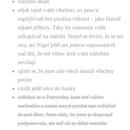
všechno sbalit
nějak tajně vrátit všechno, co jsme si
napůjčovali bez pindina vědomí – jako hlavně
nějaké příbory. Taky by nemusela vidět
odkapávač na nádobí. Stejně se divím, že se ani
ona, ani Nigel ještě ani jednou nepozastavili
nad tím, že mě vůbec dole s tím nádobím
nevídají
ujistit se, že jsme ode všech dostali všechny
peníze
vložit ještě něco do banky
odhlásit se z Puttytribe, kam teď vůbec
nechodím a nemá smysl posílat tam měsíčně
dvacet liber. Jsem ráda, že jsem je doposud
podporovala, ale teď už to dělat nemůžu