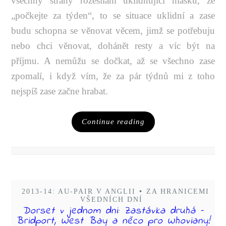
všechny strany rozesílám uklidňující hlášku, že
„počkejte za týden“, to se situace uklidní a zase
budu schopna se věnovat věcem, jimž se potřebuju
nebo chci věnovat, dohánět resty a víc být na
příjmu. A nemůžu se dočkat, až se všechno zase
zpomalí, i když vím, že za pár týdnů mi z toho
nejspíš zase začne hrabat.
Continue reading
2013-14: AU-PAIR V ANGLII
•
ZA HRANICEMI
VŠEDNÍCH DNÍ
Dorset v jednom dni: Zastávka druhá –
Bridport, West Bay a něco pro Whoviany!