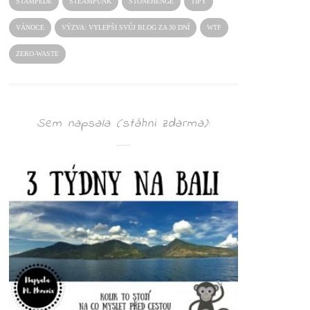
STAMPEDE
STEAMPUNK
STONEHENGE
TIPY
VÁNOCE
VÝZVA: VYLEPŠI SVŮJ BLOG ZA 30 DNÍ
WTF
ZERO-WASTE
Sem napsala (stáhni zdarma):