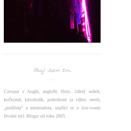
Ahoj! Jsem Em.
Czexpat v Anglii, anglofil, fénix. 34letý snílek,
kočkomil, kávoholik, potterhead (a vůbec nerd),
„potížista“ a minimalista, snažící se o low-waste
životní styl. Bloger od roku 2005.