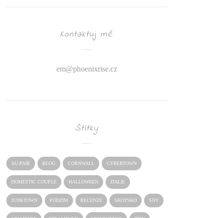
Kontaktuj mě:
em@
phoenixrise.cz
Štítky
AU-PAIR
BLOG
CORNWALL
CYBERTOWN
DOMESTIC COUPLE
HALLOWEEN
ITALIE
JUNKTOWN
PODZIM
RECENZE
SKOTSKO
SNY