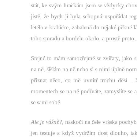
stát, ke svým hračkám jsem se vždycky chov
jistě, že bych jí byla schopná uspořádat re
letěla v krabičce, zabalená do nějaké pěkné 
toho smradu a bordelu okolo, a prostě proto, ž
Stejné to mám samozřejmě se zvířaty, jako
na ně, šišlám na ně nebo si s nimi úplně no
přiznat něco, co mě uvnitř trochu děsí –
momentech se na ně podíváte, zamyslíte se a 
se sami sobě.
Ale je vážně?,
naskočí na čele vráska pochybn
jen testuje a když vydržím dost dlouho, t