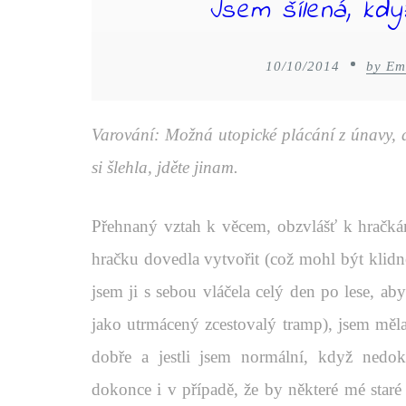
Jsem šílená, kdy
10/10/2014
by Em
Varování: Možná utopické plácání z únavy, al
si šlehla, jděte jinam.
Přehnaný vztah k věcem, obzvlášť k hračkám
hračku dovedla vytvořit (což mohl být klidně
jsem ji s sebou vláčela celý den po lese, aby
jako utrmácený zcestovalý tramp), jsem měla
dobře a jestli jsem normální, když nedo
dokonce i v případě, že by některé mé star