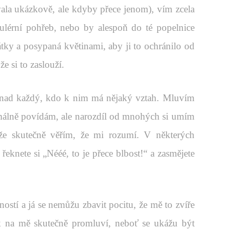
ala ukázkově, ale kdyby přece jenom), vím zcela
gulérní pohřeb, nebo by alespoň do té popelnice
látky a posypaná květinami, aby ji to ochránilo od
e si to zaslouží.
 snad každý, kdo k nim má nějaký vztah. Mluvím
rmálně povídám, ale narozdíl od mnohých si umím
 že skutečně věřím, že mi rozumí. V některých
řeknete si „Nééé, to je přece blbost!“ a zasmějete
ostí a já se nemůžu zbavit pocitu, že mě to zvíře
ak na mě skutečně promluví, neboť se ukážu být