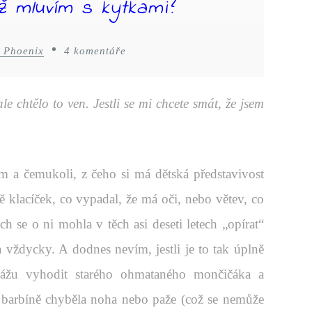
ž mluvím s kytkami?
 Phoenix
4 komentáře
e chtělo to ven. Jestli se mi chcete smát, že jsem
 a čemukoli, z čeho si má dětská představivost
 klacíček, co vypadal, že má oči, nebo větev, co
ch se o ni mohla v těch asi deseti letech „opírat“
 vždycky. A dodnes nevím, jestli je to tak úplně
kážu vyhodit starého ohmataného mončičáka a
é barbíně chyběla noha nebo paže (což se nemůže