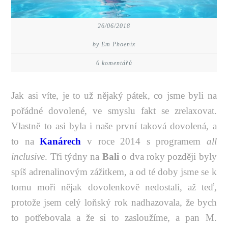
26/06/2018
by Em Phoenix
6 komentářů
Jak asi víte, je to už nějaký pátek, co jsme byli na
pořádné dovolené, ve smyslu fakt se zrelaxovat.
Vlastně to asi byla i naše první taková dovolená, a
to na
Kanárech
v roce 2014 s programem
all
inclusive
. Tři týdny na
Bali
o dva roky později byly
spíš adrenalinovým zážitkem, a od té doby jsme se k
tomu moři nějak dovolenkově nedostali, až teď,
protože jsem celý loňský rok nadhazovala, že bych
to potřebovala a že si to zasloužíme, a pan M.