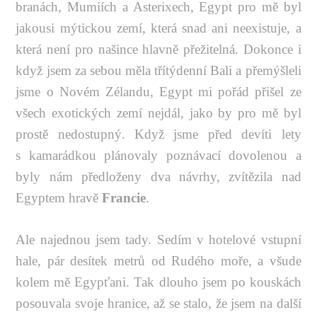
branách, Mumiích a Asterixech, Egypt pro mě byl
jakousi mýtickou zemí, která snad ani neexistuje, a
která není pro našince hlavně přežitelná. Dokonce i
když jsem za sebou měla třítýdenní Bali a přemýšleli
jsme o Novém Zélandu, Egypt mi pořád přišel ze
všech exotických zemí nejdál, jako by pro mě byl
prostě nedostupný. Když jsme před devíti lety
s kamarádkou plánovaly poznávací dovolenou a
byly nám předloženy dva návrhy, zvítězila nad
Egyptem hravě
Francie
.
Ale najednou jsem tady. Sedím v hotelové vstupní
hale, pár desítek metrů od Rudého moře, a všude
kolem mě Egypťani. Tak dlouho jsem po kouskách
posouvala svoje hranice, až se stalo, že jsem na další