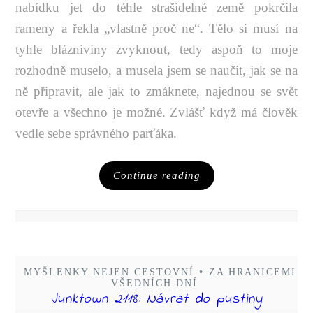
nabídku jet do téhle strašidelné země pokrčila
rameny a řekla „vlastně proč ne“. Tělo si musí na
tyhle blázniviny zvyknout, tedy aspoň to moje
rozhodně muselo, a musela jsem se naučit, jak se na
ně připravit, ale jak to zmáknete, najednou se svět
otevře a všechno je možné. Zvlášť když má člověk
vedle sebe správného parťáka.
Continue reading
MYŠLENKY NEJEN CESTOVNÍ
•
ZA HRANICEMI
VŠEDNÍCH DNÍ
Junktown 2118: Návrat do pustiny