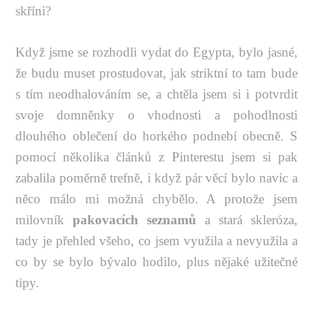
skříni?
Když jsme se rozhodli vydat do Egypta, bylo jasné,
že budu muset prostudovat, jak striktní to tam bude
s tím neodhalováním se, a chtěla jsem si i potvrdit
svoje domněnky o vhodnosti a pohodlnosti
dlouhého oblečení do horkého podnebí obecně. S
pomocí několika článků z Pinterestu jsem si pak
zabalila poměrně trefně, i když pár věcí bylo navíc a
něco málo mi možná chybělo. A protože jsem
milovník
pakovacích seznamů
a stará skleróza,
tady je přehled všeho, co jsem využila a nevyužila a
co by se bylo bývalo hodilo, plus nějaké užitečné
tipy.