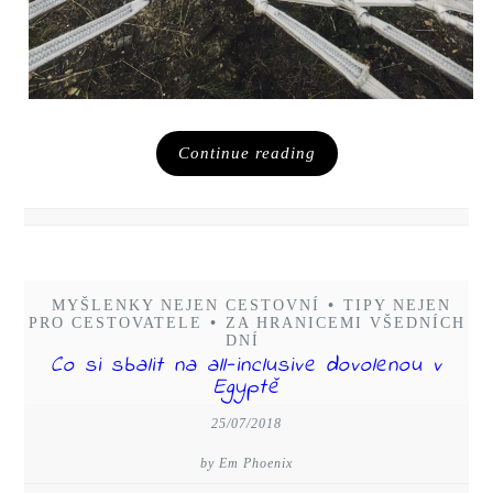
Continue reading
MYŠLENKY NEJEN CESTOVNÍ
•
TIPY NEJEN
PRO CESTOVATELE
•
ZA HRANICEMI VŠEDNÍCH
DNÍ
Co si sbalit na all-inclusive dovolenou v
Egyptě
25/07/2018
by Em Phoenix