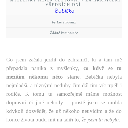
MYŠLENKY NEJEN CESTOVNÍ
•
ZA HRANICEMI
VŠEDNÍCH DNÍ
Babička
by Em Phoenix
Žádné komentáře
Co jsem začala jezdit do zahraničí, tu a tam mě
přepadala panika z myšlenky,
co když se tu
mezitím někomu něco stane
. Babička nebyla
nejmladší, a různými neduhy čím dál tím víc trpěli i
rodiče. K tomu tu samozřejmě máme možnost
dopravní či jiné nehody – prostě jsem se mohla
kdykoli dozvědět, že už někoho neuvidím a že do
konce života budu mít na talíři to,
že jsem tu nebyla
.