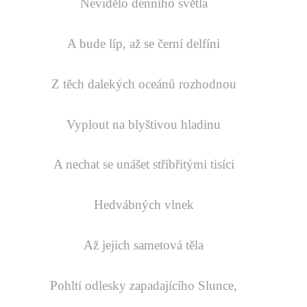
Nevidělo denního světla
A bude líp, až se černí delfíni
Z těch dalekých oceánů rozhodnou
Vyplout na blyštivou hladinu
A nechat se unášet stříbřitými tisíci
Hedvábných vlnek
Až jejich sametová těla
Pohltí odlesky zapadajícího Slunce,