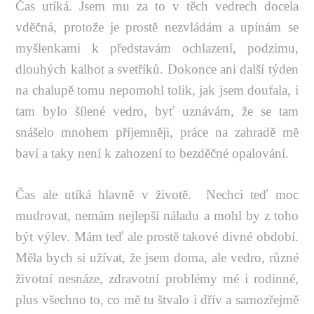
Čas utíká. Jsem mu za to v těch vedrech docela
vděčná, protože je prostě nezvládám a upínám se
myšlenkami k představám ochlazení, podzimu,
dlouhých kalhot a svetříků. Dokonce ani další týden
na chalupě tomu nepomohl tolik, jak jsem doufala, i
tam bylo šílené vedro, byť uznávám, že se tam
snášelo mnohem příjemněji, práce na zahradě mě
baví a taky není k zahození to bezděčné opalování.
Čas ale utíká hlavně v životě. Nechci teď moc
mudrovat, nemám nejlepší náladu a mohl by z toho
být výlev. Mám teď ale prostě takové divné období.
Měla bych si užívat, že jsem doma, ale vedro, různé
životní nesnáze, zdravotní problémy mé i rodinné,
plus všechno to, co mě tu štvalo i dřív a samozřejmě