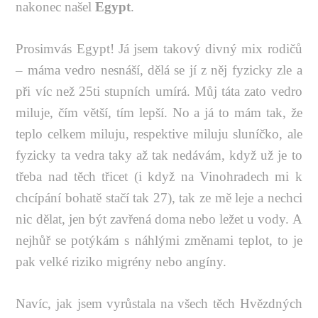
nakonec našel
Egypt
.
Prosimvás Egypt! Já jsem takový divný mix rodičů
– máma vedro nesnáší, dělá se jí z něj fyzicky zle a
při víc než 25ti stupních umírá. Můj táta zato vedro
miluje, čím větší, tím lepší. No a já to mám tak, že
teplo celkem miluju, respektive miluju sluníčko, ale
fyzicky ta vedra taky až tak nedávám, když už je to
třeba nad těch třicet (i když na Vinohradech mi k
chcípání bohatě stačí tak 27), tak ze mě leje a nechci
nic dělat, jen být zavřená doma nebo ležet u vody. A
nejhůř se potýkám s náhlými změnami teplot, to je
pak velké riziko migrény nebo angíny.
Navíc, jak jsem vyrůstala na všech těch Hvězdných