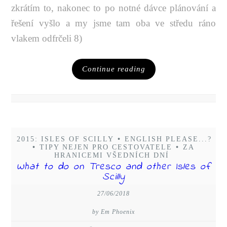
zkrátím to, nakonec to po notné dávce plánování a
řešení vyšlo a my jsme tam oba ve středu ráno
vlakem odfrčeli 8)
Continue reading
2015: ISLES OF SCILLY
•
ENGLISH PLEASE...?
•
TIPY NEJEN PRO CESTOVATELE
•
ZA
HRANICEMI VŠEDNÍCH DNÍ
What to do on Tresco and other Isles of
Scilly
27/06/2018
by Em Phoenix