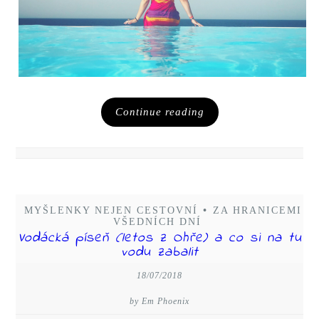
Continue reading
MYŠLENKY NEJEN CESTOVNÍ
•
ZA HRANICEMI
VŠEDNÍCH DNÍ
Vodácká píseň (letos z Ohře) a co si na tu
vodu zabalit
18/07/2018
by Em Phoenix