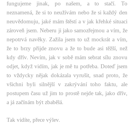
fungujeme jinak, po našem, a to stačí. To
neznamená, že si to neužívám nebo že si každý den
neuvědomuju, jaké mám štěstí a v jak křehké situaci
zároveň jsem. Neberu ji jako samozřejmou a vím, že
nepotrvá navěky. Zažila jsem to už mockrát a vím,
že to brzy přijde znovu a že to bude asi těžší, než
kdy dřív. Nevím, jak v sobě mám sebrat sílu znovu
odjet, když vidím, jak je mě tu potřeba. Doteď jsem
to vždycky nějak dokázala vyrušit, snad proto, že
všichni byli silnější v zakrývání toho faktu, ale
postupem času už jim to prostě nejde tak, jako dřív,
a já začínám být zbabělá.
Tak vidíte, přece výlev.