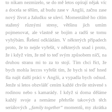
to nikam nezmizelo, se do mě letos opírají nějak víc
a docela se těším, až budu zase v Anglii, začnu zase
nový život a žaludku se uleví. Momentálně ho cítím
stažený různými stresy, většinu jich umím
pojmenovat, ale vlastně se bojím a radši se tomu
vyhýbám. Řešení odkládám. V některých případech
proto, že to nejde vyřešit, v některých snad i proto,
že i když vím, že mě to teď svým způsobem ničí, na
druhou stranu mi to za to stojí. Tím chci říct, že
bych mohla leccos vyřešit tím, že bych si teď hned
šla najít další práci v Anglii, a vypadla bych odsud.
Jenže si letos obzvlášť cením každé chvíle strávené s
rodinou nebo s kamarády. I když si doma děláme
každý svoje a nemáme přehršle takových těch
seriálových
„family together“
momentů, my zkrátka