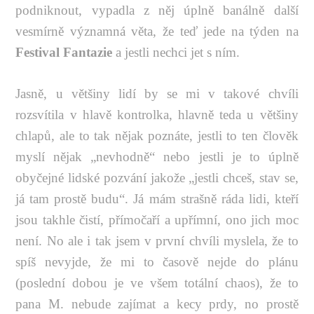
podniknout, vypadla z něj úplně banálně další
vesmírně významná věta, že teď jede na týden na
Festival Fantazie
a jestli nechci jet s ním.
Jasně, u většiny lidí by se mi v takové chvíli
rozsvítila v hlavě kontrolka, hlavně teda u většiny
chlapů, ale to tak nějak poznáte, jestli to ten člověk
myslí nějak „nevhodně“ nebo jestli je to úplně
obyčejné lidské pozvání jakože „jestli chceš, stav se,
já tam prostě budu“. Já mám strašně ráda lidi, kteří
jsou takhle čistí, přímočaří a upřímní, ono jich moc
není. No ale i tak jsem v první chvíli myslela, že to
spíš nevyjde, že mi to časově nejde do plánu
(poslední dobou je ve všem totální chaos), že to
pana M. nebude zajímat a kecy prdy, no prostě