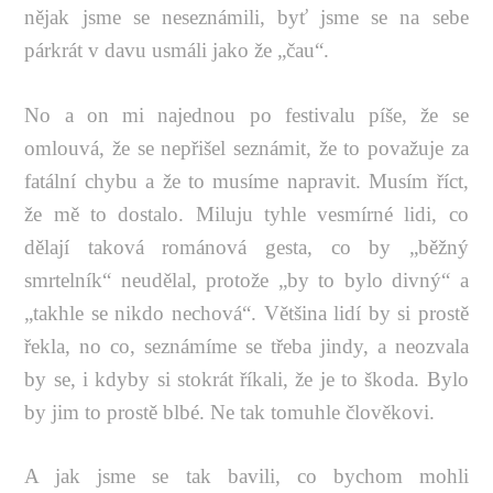
nějak jsme se neseznámili, byť jsme se na sebe
párkrát v davu usmáli jako že „čau“.
No a on mi najednou po festivalu píše, že se
omlouvá, že se nepřišel seznámit, že to považuje za
fatální chybu a že to musíme napravit. Musím říct,
že mě to dostalo. Miluju tyhle vesmírné lidi, co
dělají taková románová gesta, co by „běžný
smrtelník“ neudělal, protože „by to bylo divný“ a
„takhle se nikdo nechová“. Většina lidí by si prostě
řekla, no co, seznámíme se třeba jindy, a neozvala
by se, i kdyby si stokrát říkali, že je to škoda. Bylo
by jim to prostě blbé. Ne tak tomuhle člověkovi.
A jak jsme se tak bavili, co bychom mohli