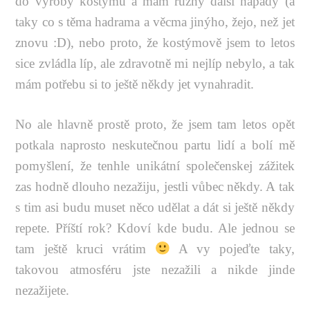
do výroby kostýmu a mám různý další nápady (a
taky co s těma hadrama a věcma jinýho, žejo, než jet
znovu :D), nebo proto, že kostýmově jsem to letos
sice zvládla líp, ale zdravotně mi nejlíp nebylo, a tak
mám potřebu si to ještě někdy jet vynahradit.
No ale hlavně prostě proto, že jsem tam letos opět
potkala naprosto neskutečnou partu lidí a bolí mě
pomyšlení, že tenhle unikátní společenskej zážitek
zas hodně dlouho nezažiju, jestli vůbec někdy. A tak
s tim asi budu muset něco udělat a dát si ještě někdy
repete. Příští rok? Kdoví kde budu. Ale jednou se
tam ještě kruci vrátim
A vy pojeďte taky,
takovou atmosféru jste nezažili a nikde jinde
nezažijete.