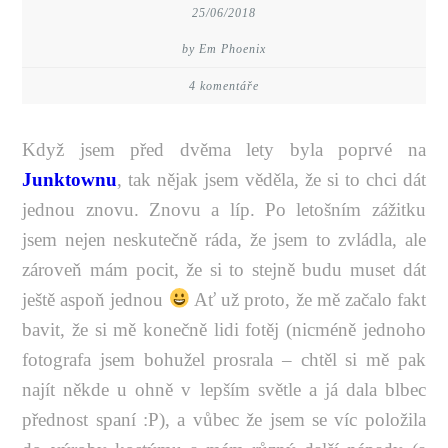
25/06/2018
by Em Phoenix
4 komentáře
Když jsem před dvěma lety byla poprvé na
Junktownu
, tak nějak jsem věděla, že si to chci dát
jednou znovu. Znovu a líp. Po letošním zážitku
jsem nejen neskutečně ráda, že jsem to zvládla, ale
zároveň mám pocit, že si to stejně budu muset dát
ještě aspoň jednou
Ať už proto, že mě začalo fakt
bavit, že si mě konečně lidi fotěj (nicméně jednoho
fotografa jsem bohužel prosrala – chtěl si mě pak
najít někde u ohně v lepším světle a já dala blbec
přednost spaní :P), a vůbec že jsem se víc položila