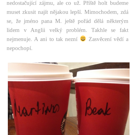
nedostačující zájmu, ale co už. Příště holt budeme
muset zkusit najít nějakou lepší. Mimochodem, zdá
se, že jméno pana M. ještě pořád dělá některým
lidem v Anglii velký problém. Takhle se fakt
nejmenuje. A ani to tak nezní
Zasvěcení vědí a
nepochopí.