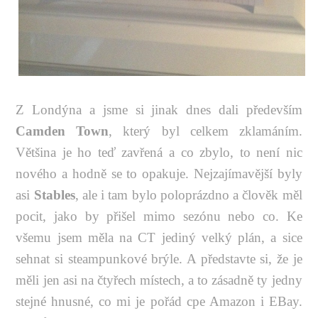
Z Londýna a jsme si jinak dnes dali především
Camden Town
, který byl celkem zklamáním.
Většina je ho teď zavřená a co zbylo, to není nic
nového a hodně se to opakuje. Nejzajímavější byly
asi
Stables
, ale i tam bylo poloprázdno a člověk měl
pocit, jako by přišel mimo sezónu nebo co. Ke
všemu jsem měla na CT jediný velký plán, a sice
sehnat si steampunkové brýle. A představte si, že je
měli jen asi na čtyřech místech, a to zásadně ty jedny
stejné hnusné, co mi je pořád cpe Amazon i EBay.