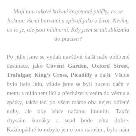
Mají tam takové krásné kropenaté ptáčky, co se
lesknou všemi barvami a zpívají jako o život. Nevím,
co to je, ale jsou nádherní. Kdy jsem se tak zbláznila
do ptactva?
Po jídle jsme se vydali navštívit další naše oblíbené
destinace, jako
Covent Garden, Oxford Street,
Trafalgar, King’s Cross, Picadilly
a další. Všude
bylo hafo lidu, všude jsme se byli nuceni tlačit v
metru s milionem lidí a přecházet z vedra do větrna a
zpátky, takže teď po všem máme oba nejen odřené
nohy, ale taky lehce načatou imunitu. Takže
chystám šumáky a snad bude zítra dobře.
Každopádně to nebylo jen o tom náročnu, bylo nám