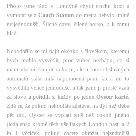
Přesto jsme ráno v Londýně chytli trochu krizi a
vymotat se z
Coach Station
do metra nebylo úplně
nejjednodušší. Šílené davy, šílené horko, a k tomu
hlad.
Nepodařilo se mi najít okénko s člověkem, kterému
bych mohla vysvětlit, proč vůbec nechápu, co si
mám vlastně koupit za kartu, ale u samoobslužných
automatů stála milá nápomocná paní, která mi to
vysvětlila velice jednoduše, a tak jsme ji prostě vzali
za slovo a pořídili si každý po jedné
Oyster kartě
.
Zdá se, že pokud nehodláte zůstávat na dýl než třeba
pět dní, Oyster se vyplatí spíš než cokoli jiného
(leda snad kromě těch všelijakých London pasů a 2
in 1 věciček, pokud chcete obrážet nejznámější