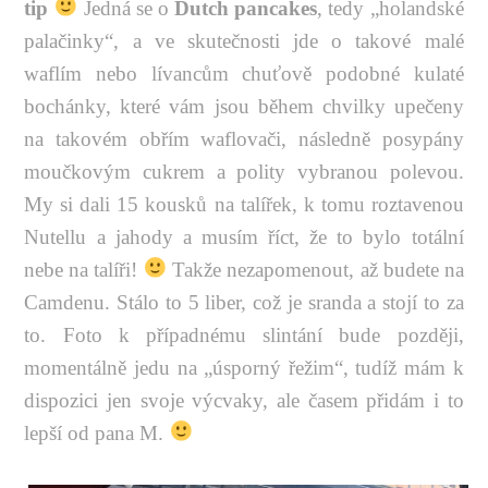
tip
Jedná se o
Dutch pancakes
, tedy „holandské
palačinky“, a ve skutečnosti jde o takové malé
waflím nebo lívancům chuťově podobné kulaté
bochánky, které vám jsou během chvilky upečeny
na takovém obřím waflovači, následně posypány
moučkovým cukrem a polity vybranou polevou.
My si dali 15 kousků na talířek, k tomu roztavenou
Nutellu a jahody a musím říct, že to bylo totální
nebe na talíři!
Takže nezapomenout, až budete na
Camdenu. Stálo to 5 liber, což je sranda a stojí to za
to. Foto k případnému slintání bude později,
momentálně jedu na „úsporný řežim“, tudíž mám k
dispozici jen svoje výcvaky, ale časem přidám i to
lepší od pana M.