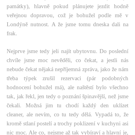
památky), hlavně pokud plánujete jezdit hodně
veřejnou dopravou, což je bohužel podle mě v
Londýně nutnost. A že jsme tomu dneska dali na
frak.
Nejprve jsme tedy jeli najít ubytovnu. Do poslední
chvíle jsme moc nevěděli, co čekat, a jestli nás
nebude čekat nějaká nepříjemná zpráva, jako že nám
třeba týpek zrušil rezervaci (pár podobných
hodnocení bohužel má), ale naštěstí bylo všechno
tak, jak řekl, jen tedy o poznání špinavější, než jsme
čekali. Možná jim tu chodí každý den uklízet
cleaner, ale nevím, co tu tedy dělá. Vypadá to, že
kromě stlaní postelí a trochy poklizení v kuchyni asi
nic moc. Ale co, nejsme až tak vybíraví a hlavní je,