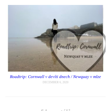
Roadtrip: Cornwall v devíti dnech / Newquay v mlze
DECEMBER 6, 2020