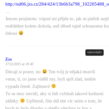
http://nd06.jxs.cz/284/424/13b6b3a798_102205488_o
…
Jenom projistotu: vtipné mi přijde to, jak se ptáček nejd
rozhlédne kolem dokola, než děsně tajně schramstne ku
čehosi
ODPOVĚDĚT
Em
17/12/2015 at 19:45
Dávají si pozor, no
Ten tvůj je nějaká tmavší
verze, ti, co jsme viděli my, byli spíš zlatí, tenhle
vypadá černě. Zajímavé
To se moc nevidí, aby si lidi vybírali takové kulturní
zážitky
Upřímně, čím dál tím víc sním o tom, že
bych tu byla dlouho a obešla všechny ty hry a