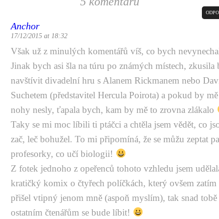
5 komentářů
ODPO
Anchor
17/12/2015 at 18:32
Však už z minulých komentářů víš, co bych nevynech
Jinak bych asi šla na túru po známých místech, zkusila
navštívit divadelní hru s Alanem Rickmanem nebo Da
Suchetem (představitel Hercula Poirota) a pokud by mě 
nohy nesly, ťapala bych, kam by mě to zrovna zlákalo
Taky se mi moc líbili ti ptáčci a chtěla jsem vědět, co js
zač, leč bohužel. To mi připomíná, že se můžu zeptat p
profesorky, co učí biologii!
Z fotek jednoho z opeřenců tohoto vzhledu jsem udělal
kratičký komix o čtyřech políčkách, který ovšem zatím
přišel vtipný jenom mně (aspoň myslím), tak snad tobě
ostatním čtenářům se bude líbit!