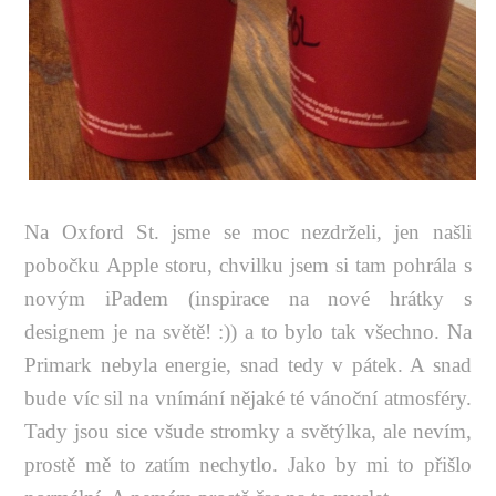
Na Oxford St. jsme se moc nezdrželi, jen našli
pobočku Apple storu, chvilku jsem si tam pohrála s
novým iPadem (inspirace na nové hrátky s
designem je na světě! :)) a to bylo tak všechno. Na
Primark nebyla energie, snad tedy v pátek. A snad
bude víc sil na vnímání nějaké té vánoční atmosféry.
Tady jsou sice všude stromky a světýlka, ale nevím,
prostě mě to zatím nechytlo. Jako by mi to přišlo