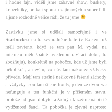
i hodně fajn, viděli jsme zábavné show, buskery,
kouzelníky, potkali spoustu zajímavých a super lidí,
a jsme rozhodně velice rádi, že tu jsme
Zastávku jsme si udělali samozřejmě i ve
Starbucksu
na to zvýhodněné kafe (v Exeteru už
měli zavřeno, když se tam pan M. vydal, na
internetu měli špatně uvedenou otvírací dobu, to
zbožňuju), konkrétně na pobočce, kde už jsme byli
několikrát, a nevím, co nás tam nakonec vždycky
přivede. Mají tam strašně nešikovně řešené záchody
a vždycky jsou tam šílené fronty, jeden ze dvou wc
nefunguje a ten funkční je v příšerném stavu,
protože lidi jsou dobytci a žádný uklízeč nemá při té
vytíženosti šanci. Ta pobočka je zjevně naprosto