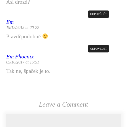
Asi drozd?
ODPOVĚDĚT
Em
19/12/2015 at 20:22
Pravděpodobně
ODPOVĚDĚT
Em Phoenix
05/10/2017 at 15:51
Tak ne, špaček je to.
Leave a Comment