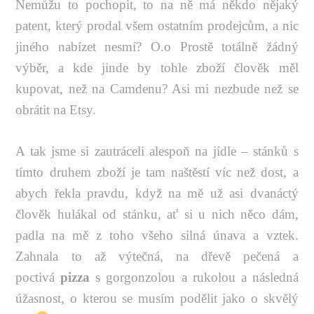
Nemůžu to pochopit, to na ně má někdo nějaký
patent, který prodal všem ostatním prodejcům, a nic
jiného nabízet nesmí? O.o Prostě totálně žádný
výběr, a kde jinde by tohle zboží člověk měl
kupovat, než na Camdenu? Asi mi nezbude než se
obrátit na Etsy.
A tak jsme si zautráceli alespoň na jídle – stánků s
tímto druhem zboží je tam naštěstí víc než dost, a
abych řekla pravdu, když na mě už asi dvanáctý
člověk hulákal od stánku, ať si u nich něco dám,
padla na mě z toho všeho silná únava a vztek.
Zahnala to až výtečná, na dřevě pečená a
poctivá
pizza
s gorgonzolou a rukolou a následná
úžasnost, o kterou se musím podělit jako o skvělý