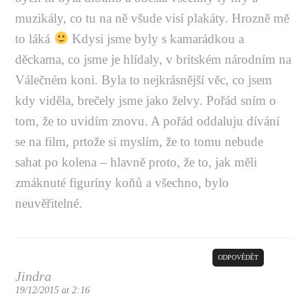
muzikály, co tu na ně všude visí plakáty. Hrozně mě
to láká
Kdysi jsme byly s kamarádkou a
děckama, co jsme je hlídaly, v britském národním na
Válečném koni. Byla to nejkrásnější věc, co jsem
kdy viděla, brečely jsme jako želvy. Pořád sním o
tom, že to uvidím znovu. A pořád oddaluju dívání
se na film, prtože si myslím, že to tomu nebude
sahat po kolena – hlavně proto, že to, jak měli
zmáknuté figuríny koňů a všechno, bylo
neuvěřitelné.
ODPOVĚDĚT
Jindra
19/12/2015 at 2:16