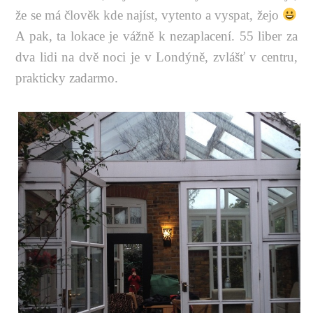
že se má člověk kde najíst, vytento a vyspat, žejo
A pak, ta lokace je vážně k nezaplacení. 55 liber za
dva lidi na dvě noci je v Londýně, zvlášť v centru,
prakticky zadarmo.