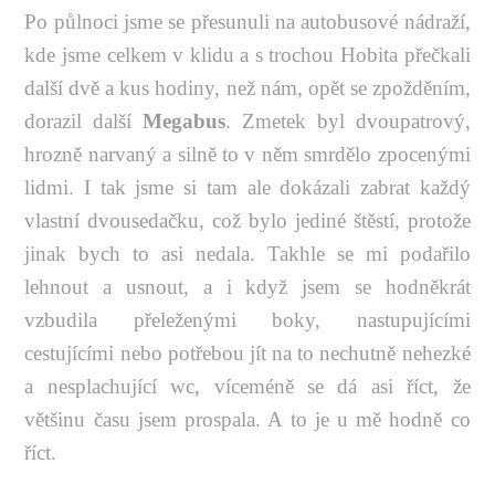
Po půlnoci jsme se přesunuli na autobusové nádraží,
kde jsme celkem v klidu a s trochou Hobita přečkali
další dvě a kus hodiny, než nám, opět se zpožděním,
dorazil další
Megabus
. Zmetek byl dvoupatrový,
hrozně narvaný a silně to v něm smrdělo zpocenými
lidmi. I tak jsme si tam ale dokázali zabrat každý
vlastní dvousedačku, což bylo jediné štěstí, protože
jinak bych to asi nedala. Takhle se mi podařilo
lehnout a usnout, a i když jsem se hodněkrát
vzbudila přeleženými boky, nastupujícími
cestujícími nebo potřebou jít na to nechutně nehezké
a nesplachující wc, víceméně se dá asi říct, že
většinu času jsem prospala. A to je u mě hodně co
říct.