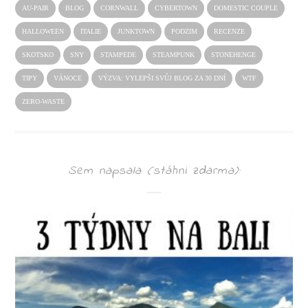
AU-PAIR
BLOG
CORNWALL
CYBERTOWN
DOMESTIC COUPLE
HALLOWEEN
ITALIE
JUNKTOWN
PODZIM
RECENZE
SKOTSKO
SNY
STAMPEDE
STEAMPUNK
STONEHENGE
TIPY
VÁNOCE
VÝZVA: VYLEPŠI SVŮJ BLOG ZA 30 DNÍ
WTF
ZERO-WASTE
Sem napsala (stáhni zdarma):