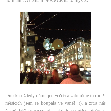
normální. A nemám prostě čas na to myslet.
Dneska už tedy dáme jen večeři a zalomíme to (po 9
měsících jsem se koupala ve vaně! :)), a zítra nás
čekají další kopce srandy. Jaké, to si můžete přečíst v