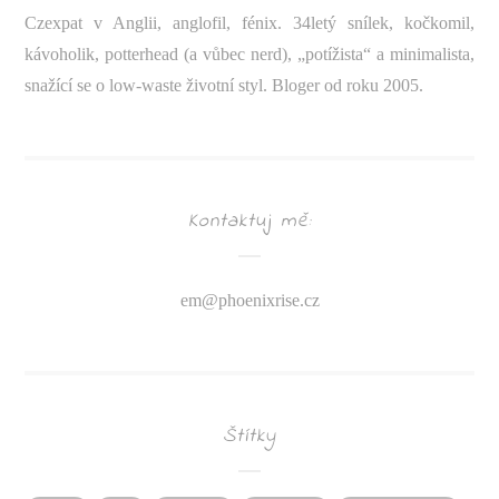
Czexpat v Anglii, anglofil, fénix. 34letý snílek, kočkomil,
kávoholik, potterhead (a vůbec nerd), „potížista“ a minimalista,
snažící se o low-waste životní styl. Bloger od roku 2005.
Kontaktuj mě:
em@
phoenixrise.cz
Štítky