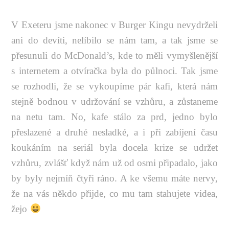
V Exeteru jsme nakonec v Burger Kingu nevydrželi
ani do devíti, nelíbilo se nám tam, a tak jsme se
přesunuli do McDonald’s, kde to měli vymyšlenější
s internetem a otvíračka byla do půlnoci. Tak jsme
se rozhodli, že se vykoupíme pár kafi, která nám
stejně bodnou v udržování se vzhůru, a zůstaneme
na netu tam. No, kafe stálo za prd, jedno bylo
přeslazené a druhé nesladké, a i při zabíjení času
koukáním na seriál byla docela krize se udržet
vzhůru, zvlášť když nám už od osmi připadalo, jako
by byly nejmíň čtyři ráno. A ke všemu máte nervy,
že na vás někdo přijde, co mu tam stahujete videa,
žejo