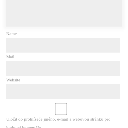
Name
Mail
Website
Uložit do prohlížeče jméno, e-mail a webovou stránku pro
budoucí komentáře.