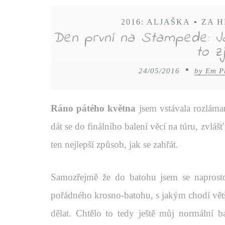
2016: ALJAŠKA
•
ZA H
Den první na Stampede: Ja
to zj
24/05/2016
by Em P
Ráno pátého května
jsem vstávala rozláma
dát se do finálního balení věcí na túru, zvlá
ten nejlepší způsob, jak se zahřát.
Samozřejmě že do batohu jsem se naprosto
pořádného krosno-batohu, s jakým chodí větši
dělat. Chtělo to tedy ještě můj normální b