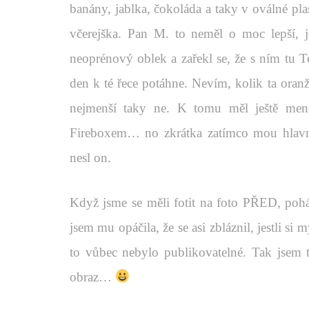
banány, jablka, čokoláda a taky v oválné pla
včerejška. Pan M. to neměl o moc lepší, je
neoprénový oblek a zařekl se, že s ním tu T
den k té řece potáhne. Nevím, kolik ta oranž
nejmenší taky ne. K tomu měl ještě menš
Fireboxem… no zkrátka zatímco mou hlavní 
nesl on.
Když jsme se měli fotit na foto PŘED, pohá
jsem mu opáčila, že se asi zbláznil, jestli si
to vůbec nebylo publikovatelné. Tak jsem t
obraz…