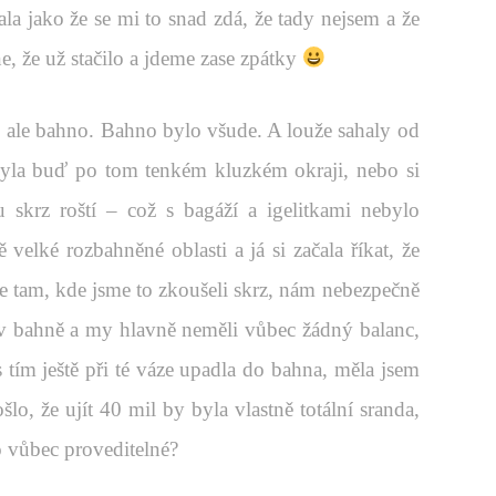
ala jako že se mi to snad zdá, že tady nejsem a že
e, že už stačilo a jdeme zase zpátky
a, ale bahno. Bahno bylo všude. A louže sahaly od
 byla buď po tom tenkém kluzkém okraji, nebo si
u skrz roští – což s bagáží a igelitkami nebylo
velké rozbahněné oblasti a já si začala říkat, že
e tam, kde jsme to zkoušeli skrz, nám nebezpečně
 v bahně a my hlavně neměli vůbec žádný balanc,
tím ještě při té váze upadla do bahna, měla jsem
o, že ujít 40 mil by byla vlastně totální sranda,
to vůbec proveditelné?