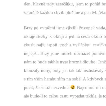
den, hlavně tedy zezačátku, jsem to pořád br
se určitě každou chvíli otočíme a pan M. řekn
Brzy po vyražení jsme zjistili, že copak vod
okraje stezky k okraji a jediná cesta okolo
zkusit najít aspoň trochu vyšláplou cestičk
nejlepší. Brzy jsme museli obcházet poměrně 
nám to bude takhle trvat hrozně dlouho. Jenž
klouzaly nohy, boty jen tak tak nezůstávaly
s tím vším haraburdím na sobě! A kdybych s 
pocit, že se už nezvednu
Najednou mi došl
ale bude-li to celou cestu vypadat takhle, je 