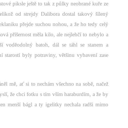
stové piksle ještě to tak z půlky neobrané kuře ze
likož od strejdy Dalibora dostal takový šílený
eklaniku přejde suchou nohou, a že ho tedy celý
ová příšernost měla kilo, ale nejlehčí to nebylo a
í voděodolný batoh, dál se táhl se stanem a
starostí byly potraviny, většinu vybavení zase
něl mě, ať si to nechám všechno na sobě, načež
 myslí, že chci fotku s tím vším haraburdím, a že by
en menší bágl a ty igelitky nechala radši mimo