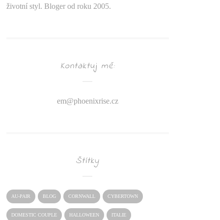
životní styl. Bloger od roku 2005.
Kontaktuj mě:
em@
phoenixrise.cz
Štítky
AU-PAIR
BLOG
CORNWALL
CYBERTOWN
DOMESTIC COUPLE
HALLOWEEN
ITALIE