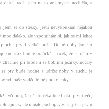
a deště, radši jsem na to ani myslet nechtěla, a
ala jsem se do stezky, jestli nevykoukám nějakou
t moc daleko, ale vzpomínám si, jak se mi lehce
u plochu první velké louže. Do té doby jsme o
půjdeme skrz hodně potůčků a říček, že se nám v
ky ztracíme při brodění se bobřími jezírky/močály
y že prý bude hodně a udržet nohy v suchu je
e poradí naše voděodolné podkolenky.
akže vědomí, že nás to čeká hned jako první věc,
plně jinak, ale musíte pochopit, že celý ten první