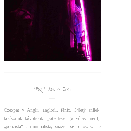
Ahoj! Jsem Em.
Czexpat v Anglii, anglofil, fénix. 34letý snílek,
kočkomil, kávoholik, potterhead (a vůbec nerd),
„potížista“ a minimalista, snažící se o low-waste