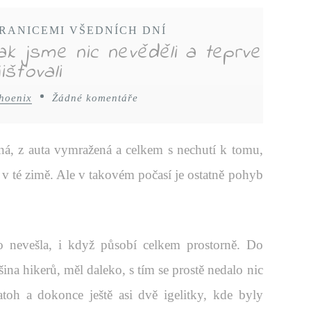
RANICEMI VŠEDNÍCH DNÍ
k jsme nic nevěděli a teprve
išťovali
hoenix
Žádné komentáře
ná, z auta vymražená a celkem s nechutí k tomu,
šť v té zimě. Ale v takovém počasí je ostatně pohyb
 nevešla, i když působí celkem prostorně. Do
na hikerů, měl daleko, s tím se prostě nedalo nic
atoh a dokonce ještě asi dvě igelitky, kde byly