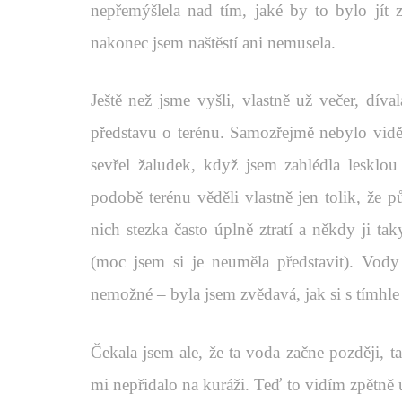
nepřemýšlela nad tím, jaké by to bylo jít z
nakonec jsem naštěstí ani nemusela.
Ještě než jsme vyšli, vlastně už večer, dív
představu o terénu. Samozřejmě nebylo vidě
sevřel žaludek, když jsem zahlédla lesklo
podobě terénu věděli vlastně jen tolik, že 
nich stezka často úplně ztratí a někdy ji ta
(moc jsem si je neuměla představit). Vod
nemožné – byla jsem zvědavá, jak si s tímhl
Čekala jsem ale, že ta voda začne později, t
mi nepřidalo na kuráži. Teď to vidím zpětně ú