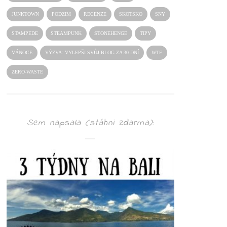
JUNKTOWN
PODZIM
RECENZE
SKOTSKO
SNY
STAMPEDE
STEAMPUNK
STONEHENGE
TIPY
VÁNOCE
VÝZVA: VYLEPŠI SVŮJ BLOG ZA 30 DNÍ
WTF
ZERO-WASTE
Sem napsala (stáhni zdarma):