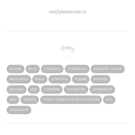
em@
phoenixrise.cz
Štítky
AU-PAIR
BLOG
CORNWALL
CYBERTOWN
DOMESTIC COUPLE
HALLOWEEN
ITALIE
JUNKTOWN
PODZIM
RECENZE
SKOTSKO
SNY
STAMPEDE
STEAMPUNK
STONEHENGE
TIPY
VÁNOCE
VÝZVA: VYLEPŠI SVŮJ BLOG ZA 30 DNÍ
WTF
ZERO-WASTE