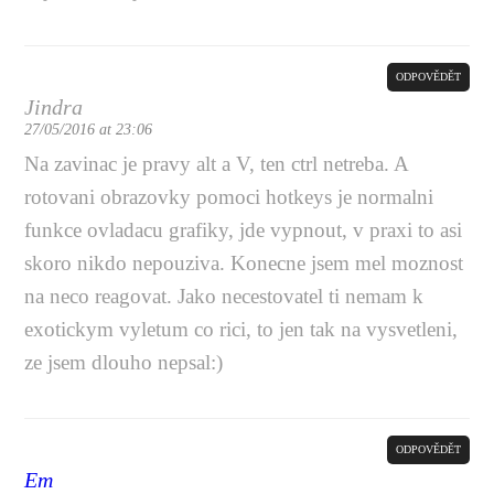
ODPOVĚDĚT
Jindra
27/05/2016 at 23:06
Na zavinac je pravy alt a V, ten ctrl netreba. A
rotovani obrazovky pomoci hotkeys je normalni
funkce ovladacu grafiky, jde vypnout, v praxi to asi
skoro nikdo nepouziva. Konecne jsem mel moznost
na neco reagovat. Jako necestovatel ti nemam k
exotickym vyletum co rici, to jen tak na vysvetleni,
ze jsem dlouho nepsal:)
ODPOVĚDĚT
Em