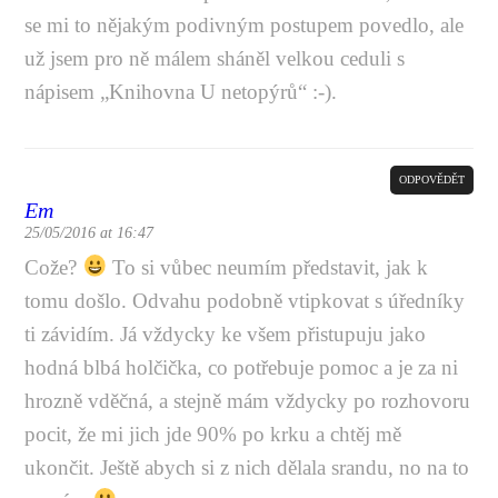
se mi to nějakým podivným postupem povedlo, ale
už jsem pro ně málem sháněl velkou ceduli s
nápisem „Knihovna U netopýrů“ :-).
ODPOVĚDĚT
Em
25/05/2016 at 16:47
Cože?
To si vůbec neumím představit, jak k
tomu došlo. Odvahu podobně vtipkovat s úředníky
ti závidím. Já vždycky ke všem přistupuju jako
hodná blbá holčička, co potřebuje pomoc a je za ni
hrozně vděčná, a stejně mám vždycky po rozhovoru
pocit, že mi jich jde 90% po krku a chtěj mě
ukončit. Ještě abych si z nich dělala srandu, no na to