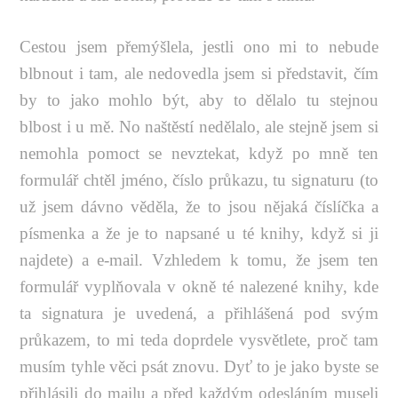
Cestou jsem přemýšlela, jestli ono mi to nebude
blbnout i tam, ale nedovedla jsem si představit, čím
by to jako mohlo být, aby to dělalo tu stejnou
blbost i u mě. No naštěstí nedělalo, ale stejně jsem si
nemohla pomoct se nevztekat, když po mně ten
formulář chtěl jméno, číslo průkazu, tu signaturu (to
už jsem dávno věděla, že to jsou nějaká číslíčka a
písmenka a že je to napsané u té knihy, když si ji
najdete) a e-mail. Vzhledem k tomu, že jsem ten
formulář vyplňovala v okně té nalezené knihy, kde
ta signatura je uvedená, a přihlášená pod svým
průkazem, to mi teda doprdele vysvětlete, proč tam
musím tyhle věci psát znovu. Dyť to je jako byste se
přihlásili do mailu a před každým odesláním museli