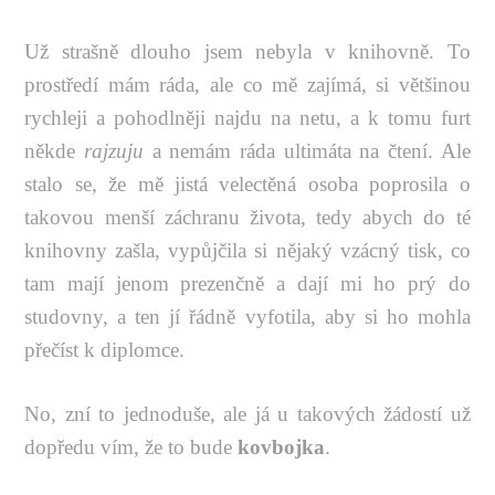
Už strašně dlouho jsem nebyla v knihovně. To
prostředí mám ráda, ale co mě zajímá, si většinou
rychleji a pohodlněji najdu na netu, a k tomu furt
někde
rajzuju
a nemám ráda ultimáta na čtení. Ale
stalo se, že mě jistá velectěná osoba poprosila o
takovou menší záchranu života, tedy abych do té
knihovny zašla, vypůjčila si nějaký vzácný tisk, co
tam mají jenom prezenčně a dají mi ho prý do
studovny, a ten jí řádně vyfotila, aby si ho mohla
přečíst k diplomce.
No, zní to jednoduše, ale já u takových žádostí už
dopředu vím, že to bude
kovbojka
.