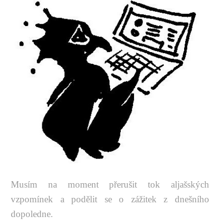
Musím na moment přerušit tok aljašských
vzpomínek a podělit se o zážitek z dnešního
dopoledne.