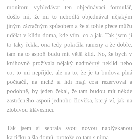
monitoru vyhledávat ten objednávací formulář,
došlo mi, že mi to nehodlá objednávat nějakým
jiným zázračným způsobem a že si tohle přece můžu
udělat v klidu doma, kde vím, co a jak. Tak jsem jí
to taky řekla, ona tedy pokrčila rameny a že dobře,
tam na to aspoň budu mít větší klid. No, že bych v
knihovně prožívala nějaký nadměrný neklid nebo
co, to mi nepřijde, ale na to, že je ta budova plná
počítačů, na nichž si lidi mají cosi rezervovat a
podobně, by jeden čekal, že tam budou mít někde
zastrčeného aspoň jednoho člověka, který ví, jak na
zlobivou klávesnici.
Tak jsem si sebrala svou novou nablýskanou
kartičku a šla domů, protože co tam s nima.