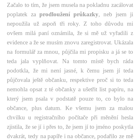
Začalo to tím, že jsem musela na pokladnu zacálovat
poplatek za
prodloužení průkazky
, neb jsem ji
nepoužila už aspoň tři roky. Z toho důvodu mi
ovšem milá paní oznámila, že si mě už vyřadili z
evidence a že se musím znovu zaregistrovat. Ukázala
na formulář za mnou, půjčila mi propisku a já se to
teda jala vyplňovat. Na tomto místě bych ráda
podotkla, že mi není jasné, k čemu jsem jí teda
půjčovala ještě občanku, respektive proč si to teda
nemohla opsat z té občanky a ušetřit list papíru, na
který jsem psala v podstatě pouze to, co bylo na
občance, plus datum. Ke všemu jsem za malou
chvilku u registračního počítače při měnění hesla
zjistila, že se jí i přes to, že jsem jí to jméno poskytla
dvakrát, tedy na papíře i na občance, podařilo ze mě