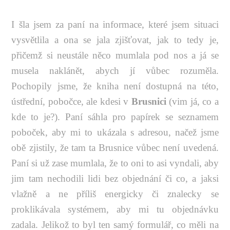
I šla jsem za paní na informace, které jsem situaci
vysvětlila a ona se jala zjišťovat, jak to tedy je,
přičemž si neustále něco mumlala pod nos a já se
musela naklánět, abych jí vůbec rozuměla.
Pochopily jsme, že kniha není dostupná na této,
ústřední, pobočce, ale kdesi v
Brusnici
(vim já, co a
kde to je?). Paní sáhla pro papírek se seznamem
poboček, aby mi to ukázala s adresou, načež jsme
obě zjistily, že tam ta Brusnice vůbec není uvedená.
Paní si už zase mumlala, že to oni to asi vyndali, aby
jim tam nechodili lidi bez objednání či co, a jaksi
vlažně a ne příliš energicky či znalecky se
proklikávala systémem, aby mi tu objednávku
zadala. Jelikož to byl ten samý formulář, co měli na