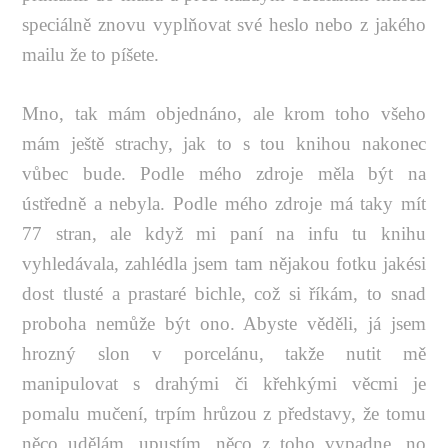
speciálně znovu vyplňovat své heslo nebo z jakého
mailu že to píšete.
Mno, tak mám objednáno, ale krom toho všeho
mám ještě strachy, jak to s tou knihou nakonec
vůbec bude. Podle mého zdroje měla být na
ústředně a nebyla. Podle mého zdroje má taky mít
77 stran, ale když mi paní na infu tu knihu
vyhledávala, zahlédla jsem tam nějakou fotku jakési
dost tlusté a prastaré bichle, což si říkám, to snad
proboha nemůže být ono. Abyste věděli, já jsem
hrozný slon v porcelánu, takže nutit mě
manipulovat s drahými či křehkými věcmi je
pomalu mučení, trpím hrůzou z představy, že tomu
něco udělám, upustím, něco z toho vypadne, no