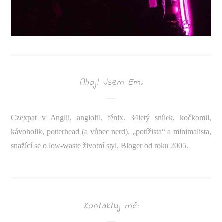
Ahoj! Jsem Em.
Czexpat v Anglii, anglofil, fénix. 34letý snílek, kočkomil,
kávoholik, potterhead (a vůbec nerd), „potížista“ a minimalista,
snažící se o low-waste životní styl. Bloger od roku 2005.
Kontaktuj mě: