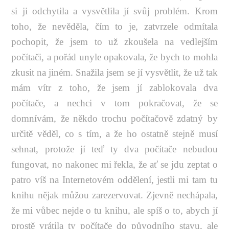
si ji odchytila a vysvětlila jí svůj problém. Krom
toho, že nevěděla, čím to je, zatvrzele odmítala
pochopit, že jsem to už zkoušela na vedlejším
počítači, a pořád unyle opakovala, že bych to mohla
zkusit na jiném. Snažila jsem se jí vysvětlit, že už tak
mám vítr z toho, že jsem jí zablokovala dva
počítače, a nechci v tom pokračovat, že se
domnívám, že někdo trochu počítačově zdatný by
určitě věděl, co s tím, a že ho ostatně stejně musí
sehnat, protože jí teď ty dva počítače nebudou
fungovat, no nakonec mi řekla, že ať se jdu zeptat o
patro víš na Internetovém oddělení, jestli mi tam tu
knihu nějak můžou zarezervovat. Zjevně nechápala,
že mi vůbec nejde o tu knihu, ale spíš o to, abych jí
prostě vrátila ty počítače do původního stavu, ale