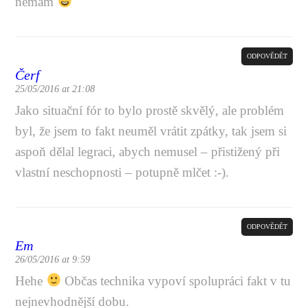
nemám
ODPOVĚDĚT
Čerf
25/05/2016 at 21:08
Jako situační fór to bylo prostě skvělý, ale problém
byl, že jsem to fakt neuměl vrátit zpátky, tak jsem si
aspoň dělal legraci, abych nemusel – přistižený při
vlastní neschopnosti – potupně mlčet :-).
ODPOVĚDĚT
Em
26/05/2016 at 9:59
Hehe
Občas technika vypoví spolupráci fakt v tu
nejnevhodnější dobu.