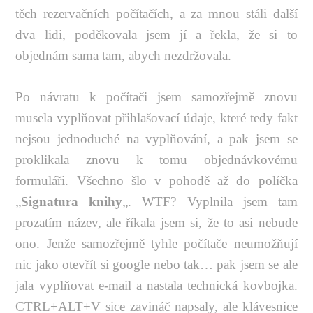
těch rezervačních počítačích, a za mnou stáli další
dva lidi, poděkovala jsem jí a řekla, že si to
objednám sama tam, abych nezdržovala.
Po návratu k počítači jsem samozřejmě znovu
musela vyplňovat přihlašovací údaje, které tedy fakt
nejsou jednoduché na vyplňování, a pak jsem se
proklikala znovu k tomu objednávkovému
formuláři. Všechno šlo v pohodě až do políčka
„
Signatura knihy
„. WTF? Vyplnila jsem tam
prozatím název, ale říkala jsem si, že to asi nebude
ono. Jenže samozřejmě tyhle počítače neumožňují
nic jako otevřít si google nebo tak… pak jsem se ale
jala vyplňovat e-mail a nastala technická kovbojka.
CTRL+ALT+V sice zavináč napsaly, ale klávesnice