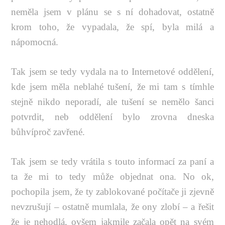
neměla jsem v plánu se s ní dohadovat, ostatně
krom toho, že vypadala, že spí, byla milá a
nápomocná.
Tak jsem se tedy vydala na to Internetové oddělení,
kde jsem měla neblahé tušení, že mi tam s tímhle
stejně nikdo neporadí, ale tušení se nemělo šanci
potvrdit, neb oddělení bylo zrovna dneska
bůhvíproč zavřené.
Tak jsem se tedy vrátila s touto informací za paní a
ta že mi to tedy může objednat ona. No ok,
pochopila jsem, že ty zablokované počítače ji zjevně
nevzrušují – ostatně mumlala, že ony zlobí – a řešit
že je nehodlá, ovšem jakmile začala opět na svém