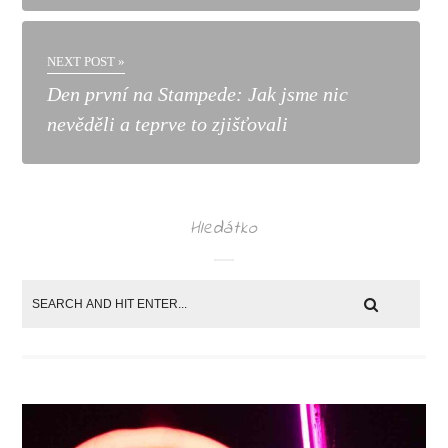
NEXT POST »
Den první na Stampede: Jak jsme nic
nevěděli a teprve to zjišťovali
Hledátko