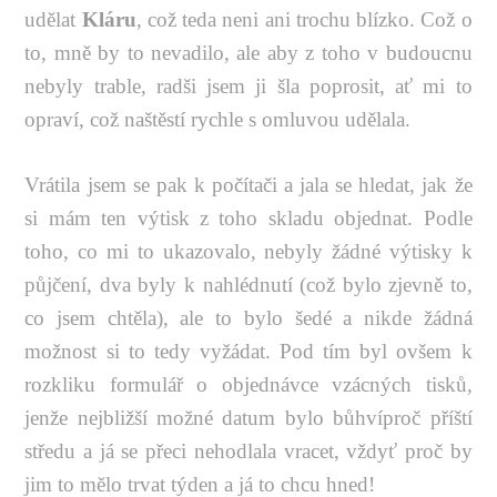
udělat
Kláru
, což teda neni ani trochu blízko. Což o
to, mně by to nevadilo, ale aby z toho v budoucnu
nebyly trable, radši jsem ji šla poprosit, ať mi to
opraví, což naštěstí rychle s omluvou udělala.
Vrátila jsem se pak k počítači a jala se hledat, jak že
si mám ten výtisk z toho skladu objednat. Podle
toho, co mi to ukazovalo, nebyly žádné výtisky k
půjčení, dva byly k nahlédnutí (což bylo zjevně to,
co jsem chtěla), ale to bylo šedé a nikde žádná
možnost si to tedy vyžádat. Pod tím byl ovšem k
rozkliku formulář o objednávce vzácných tisků,
jenže nejbližší možné datum bylo bůhvíproč příští
středu a já se přeci nehodlala vracet, vždyť proč by
jim to mělo trvat týden a já to chcu hned!