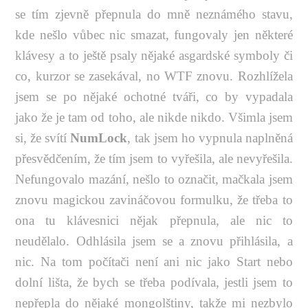
se tím zjevně přepnula do mně neznámého stavu,
kde nešlo vůbec nic smazat, fungovaly jen některé
klávesy a to ještě psaly nějaké asgardské symboly či
co, kurzor se zasekával, no WTF znovu. Rozhlížela
jsem se po nějaké ochotné tváři, co by vypadala
jako že je tam od toho, ale nikde nikdo. Všimla jsem
si, že svítí
NumLock
, tak jsem ho vypnula naplněná
přesvědčením, že tím jsem to vyřešila, ale nevyřešila.
Nefungovalo mazání, nešlo to označit, mačkala jsem
znovu magickou zavináčovou formulku, že třeba to
ona tu klávesnici nějak přepnula, ale nic to
neudělalo. Odhlásila jsem se a znovu přihlásila, a
nic. Na tom počítači není ani nic jako Start nebo
dolní lišta, že bych se třeba podívala, jestli jsem to
nepřepla do nějaké mongolštiny, takže mi nezbylo