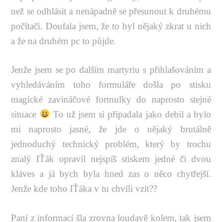
než se odhlásit a nenápadně se přesunout k druhému
počítači. Doufala jsem, že to byl nějaký zkrat u nich
a že na druhém pc to půjde.
Jenže jsem se po dalším martyriu s přihlašováním a
vyhledáváním toho formuláře došla po stisku
magické zavináčové formulky do naprosto stejné
situace
To už jsem si připadala jako debil a bylo
mi naprosto jasné, že jde o nějaký brutálně
jednoduchý technický problém, který by trochu
znalý IŤák opravil nejspíš stiskem jedné či dvou
kláves a já bych byla hned zas o něco chytřejší.
Jenže kde toho IŤáka v tu chvíli vzít??
Paní z informací šla zrovna loudavě kolem, tak jsem