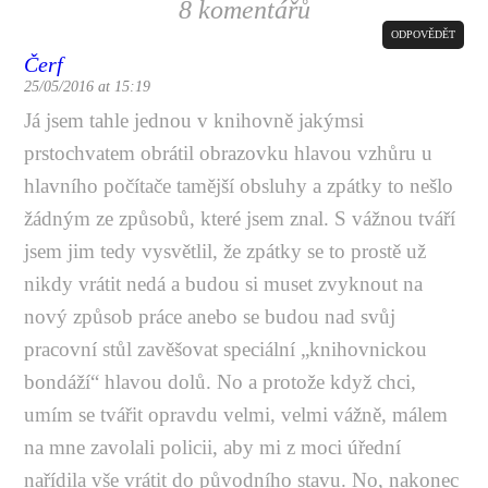
8 komentářů
ODPOVĚDĚT
Čerf
25/05/2016 at 15:19
Já jsem tahle jednou v knihovně jakýmsi
prstochvatem obrátil obrazovku hlavou vzhůru u
hlavního počítače tamější obsluhy a zpátky to nešlo
žádným ze způsobů, které jsem znal. S vážnou tváří
jsem jim tedy vysvětlil, že zpátky se to prostě už
nikdy vrátit nedá a budou si muset zvyknout na
nový způsob práce anebo se budou nad svůj
pracovní stůl zavěšovat speciální „knihovnickou
bondáží“ hlavou dolů. No a protože když chci,
umím se tvářit opravdu velmi, velmi vážně, málem
na mne zavolali policii, aby mi z moci úřední
nařídila vše vrátit do původního stavu. No, nakonec