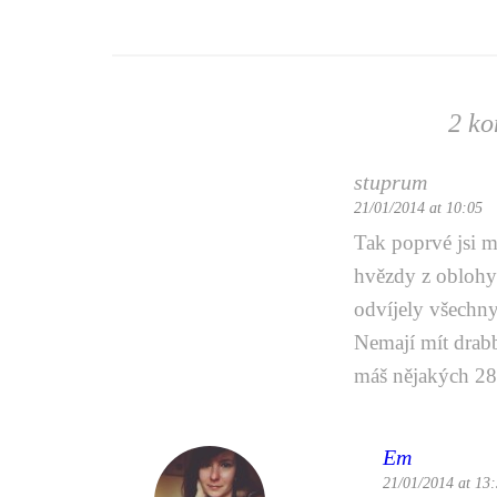
2 ko
stuprum
21/01/2014 at 10:05
Tak poprvé jsi my
hvězdy z oblohy.
odvíjely všechny
Nemají mít drab
máš nějakých 280
Em
21/01/2014 at 13