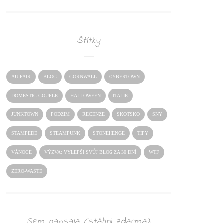
Štítky
AU-PAIR
BLOG
CORNWALL
CYBERTOWN
DOMESTIC COUPLE
HALLOWEEN
ITALIE
JUNKTOWN
PODZIM
RECENZE
SKOTSKO
SNY
STAMPEDE
STEAMPUNK
STONEHENGE
TIPY
VÁNOCE
VÝZVA: VYLEPŠI SVŮJ BLOG ZA 30 DNÍ
WTF
ZERO-WASTE
Sem napsala (stáhni zdarma):