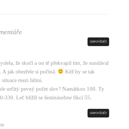
mentáře
ODPOVĚDĚT
slela, že skočí a on tě překvapil tím, že sundával
 A jak obezřele si počíná.
Kéž by se tak
 situace mezi lidmi.
ble určitý pevný počet slov? Namátkou 100. Ty
-330. Leč blížíš se šestinásobne fikci 55.
ODPOVĚDĚT
:39