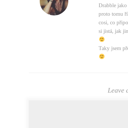
Drabble jako 
proto tomu ří
cosi, co přip
si jistá, jak
Taky jsem pře
Leave 