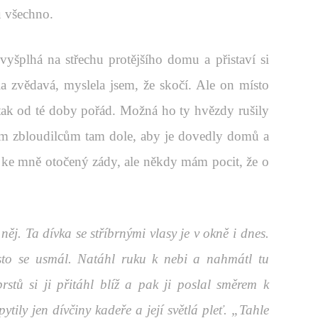
u všechno.
yšplhá na střechu protějšího domu a přistaví si
a zvědavá, myslela jsem, že skočí. Ale on místo
 tak od té doby pořád. Možná ho ty hvězdy rušily
ěm zbloudilcům tam dole, aby je dovedly domů a
 je ke mně otočený zády, ale někdy mám pocit, že o
…
něj. Ta dívka se stříbrnými vlasy je v okně i dnes.
řesto se usmál. Natáhl ruku k nebi a nahmátl tu
rstů si ji přitáhl blíž a pak ji poslal směrem k
tily jen dívčiny kadeře a její světlá pleť. „Tahle