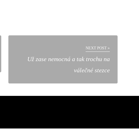
NEXT POST »
Už zase nemocná a tak trochu na
válečné stezce