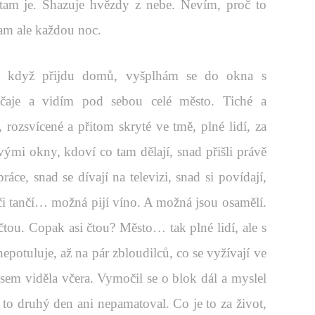
tam je. Shazuje hvězdy z nebe. Nevím, proč to
tam ale každou noc.
, když přijdu domů, vyšplhám se do okna s
čaje a vidím pod sebou celé město. Tiché a
 rozsvícené a přitom skryté ve tmě, plné lidí, za
vými okny, kdoví co tam dělají, snad přišli právě
áce, snad se dívají na televizi, snad si povídají,
 či tančí… možná pijí víno. A možná jsou osamělí.
čtou. Copak asi čtou? Město… tak plné lidí, ale s
epotuluje, až na pár zbloudilců, co se vyžívají ve
sem viděla včera. Vymočil se o blok dál a myslel
 to druhý den ani nepamatoval. Co je to za život,