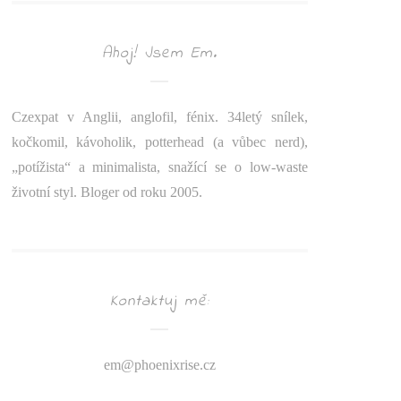
Ahoj! Jsem Em.
Czexpat v Anglii, anglofil, fénix. 34letý snílek,
kočkomil, kávoholik, potterhead (a vůbec nerd),
„potížista“ a minimalista, snažící se o low-waste
životní styl. Bloger od roku 2005.
Kontaktuj mě:
em@
phoenixrise.cz