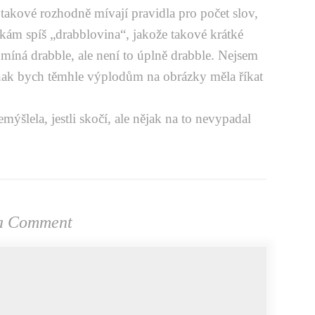
takové rozhodně mívají pravidla pro počet slov,
kám spíš „drabblovina“, jakože takové krátké
omíná drabble, ale není to úplně drabble. Nejsem
 jinak bych těmhle výplodům na obrázky měla říkat
mýšlela, jestli skočí, ale nějak na to nevypadal
a Comment