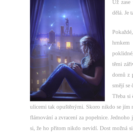
Už zase 
dělá. Je 
Pokaždé
hrnkem 
poklidné,
těmi záři
domů z pr
smějí se
Třeba si 
ulicemi tak opuštěnými. Skoro nikdo se jím n
flámování a zvracení za popelnice. Jednoho j
si, že ho přitom nikdo nevidí. Dost možná si