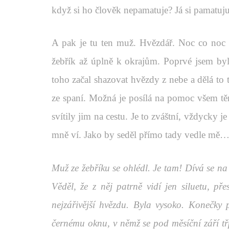
když si ho člověk nepamatuje? Já si pamatuj
A pak je tu ten muž. Hvězdář. Noc co noc v
žebřík až úplně k okrajům. Poprvé jsem byl
toho začal shazovat hvězdy z nebe a dělá to
ze spaní. Možná je posílá na pomoc všem t
svítily jim na cestu. Je to zváštní, vždycky
mně ví. Jako by seděl přímo tady vedle mě
Muž ze žebříku se ohlédl. Je tam! Dívá se na 
Věděl, že z něj patrně vidí jen siluetu, p
nejzářivější hvězdu. Byla vysoko. Konečky p
černému oknu, v němž se pod měsíční září třpy