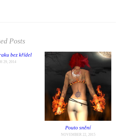
ted Posts
raku bez křídel
 29, 2014
Pouto snění
NOVEMBER 22, 2015