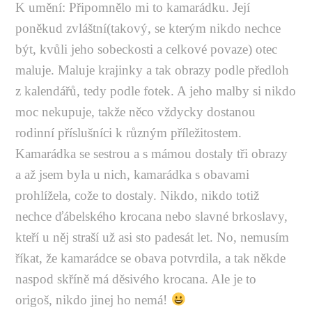
K umění: Připomnělo mi to kamarádku. Její
poněkud zvláštní(takový, se kterým nikdo nechce
být, kvůli jeho sobeckosti a celkové povaze) otec
maluje. Maluje krajinky a tak obrazy podle předloh
z kalendářů, tedy podle fotek. A jeho malby si nikdo
moc nekupuje, takže něco vždycky dostanou
rodinní příslušníci k různým příležitostem.
Kamarádka se sestrou a s mámou dostaly tři obrazy
a až jsem byla u nich, kamarádka s obavami
prohlížela, cože to dostaly. Nikdo, nikdo totiž
nechce ďábelského krocana nebo slavné brkoslavy,
kteří u něj straší už asi sto padesát let. No, nemusím
říkat, že kamarádce se obava potvrdila, a tak někde
naspod skříně má děsivého krocana. Ale je to
origoš, nikdo jinej ho nemá!