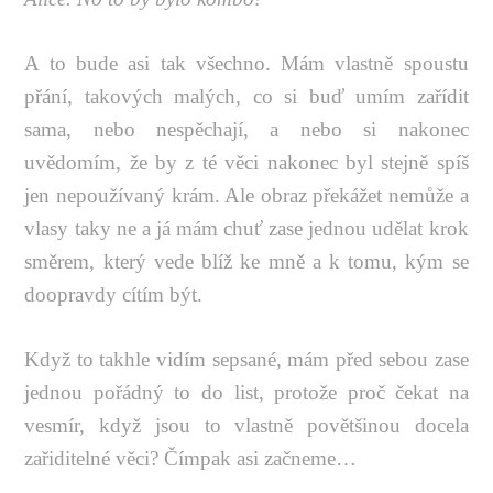
A to bude asi tak všechno. Mám vlastně spoustu
přání, takových malých, co si buď umím zařídit
sama, nebo nespěchají, a nebo si nakonec
uvědomím, že by z té věci nakonec byl stejně spíš
jen nepoužívaný krám. Ale obraz překážet nemůže a
vlasy taky ne a já mám chuť zase jednou udělat krok
směrem, který vede blíž ke mně a k tomu, kým se
doopravdy cítím být.
Když to takhle vidím sepsané, mám před sebou zase
jednou pořádný to do list, protože proč čekat na
vesmír, když jsou to vlastně povětšinou docela
zařiditelné věci? Čímpak asi začneme…