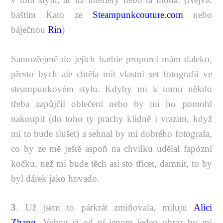
baštím Kato ze
Steampunkcouture.com
nebo
báječnou
Rin
)
Samozřejmě do jejich barbie proporcí mám daleko,
přesto bych ale chtěla mít vlastní set fotografií ve
steampunkovém stylu. Kdyby mi k tomu někdo
třeba zapůjčil oblečení nebo by mi ho pomohl
nakoupit (do toho ty prachy klidně i vrazim, když
mi to bude slušet) a sehnal by mi dobrého fotografa,
co by ze mě ještě aspoň na chvilku udělal fapózní
kočku, než mi bude těch asi sto třicet, damnit, to by
byl dárek jako hovado.
3
. Už jsem to párkrát zmiňovala, miluju
Alici
Zhang
. Vybrat si od ní jenom jeden obraz by mi