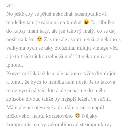
věc.
No ještě aby se přítel nekochal, steampunkové
modelky,tam je sakra na co koukat
Jo, cibulky
do kapsy mám taky, ale jen takový malý, co se daj
nosit na krku
Zas mě ale aspoň netíží, z někoho s
velkýma bych se taky zbláznila, miluju vintage věci
a je to tisíckrát kouzelnější než říct někomu čas z
iphonu.
Korzet mě láká už léta, ale nakonec vždycky dojdu
k tomu, že bych to neměla kam nosit. Je to taková
moje vysněná věc, která ale nepasuje do mého
způsobu života, takže by nejspíš ležela ve skříni.
Mám ale oči otevřené a doufám v něco napůl
tričkového, napůl korzetového
Nějaký
kompromis, co by zakombinoval steampunkový