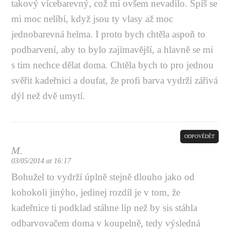
takový vícebarevný, což mi ovšem nevadilo. Spíš se
mi moc nelíbí, když jsou ty vlasy až moc
jednobarevná helma. I proto bych chtěla aspoň to
podbarvení, aby to bylo zajímavější, a hlavně se mi
s tim nechce dělat doma. Chtěla bych to pro jednou
svěřit kadeřnici a doufat, že profi barva vydrží zářivá
dýl než dvě umytí.
ODPOVĚDĚT
M.
03/05/2014 at 16:17
Bohužel to vydrží úplně stejně dlouho jako od
kohokoli jinýho, jedinej rozdíl je v tom, že
kadeřnice ti podklad stáhne líp než by sis stáhla
odbarvovačem doma v koupelně, tedy výsledná