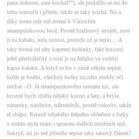
pane doktore, zase kochal?“), ale podařilo se mi do
toho namočit i přítele, takže se taky kochá. No a
díky tomu ode mě dostal k Vánocům
steampunkovou brož. Prostě hodinový strojek, nosí
ji na kabátu, teda nenosí, protože už je teplo… A
taky dostal od táty kapesní hodinky, fakt luxusní
ještě předválečný a nosí je na řetízku ve vnitřní
kapse kabátu. A když se ho v zimě někdo zeptal,
kolik je hodin, všechny holky na něm mohly oči
nechat :-D. Já steampunkového nemám nic, ale
hrozně bych chtěla nějaký korzet a šaty, a brýle,
náramky, naušnice, náhrdelník, prostě cokoliv, takže
tě chápu. Kromě nějakého fešného oblečení a fotky
v tomto stylu mám i spoustu dalších módních snů.
Sakryš, asi jsi mě přiměla sepsat taky takový článek!