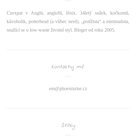
Czexpat v Anglii, anglofil, fénix. 34letý snílek, kočkomil,
kávoholik, potterhead (a vůbec nerd), „potížista“ a minimalista,
snažící se o low-waste životní styl. Bloger od roku 2005.
Kontaktuj mě:
em@
phoenixrise.cz
Štítky