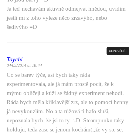
Já teď nechávám aktivně odmejvat hnědou, uvidím
jestli mi z toho vyleze něco zrzavýho, nebo
šedivýho =D
ODPOVĚDĚT
Taychi
04/05/2014 at 10:44
Co se barev týče, asi bych taky ráda
experimentovala, ale já mám prostě pocit, že k
mýmu obličeji a kůži se žádný experiment nehodí.
Ráda bych měla křiklavější zrz, ale to pomocí henny
já nevykouzlím. No a ta růžová ti hafo sluší,
nepoznala bych, že jsi to ty. :-D. Steampunku taky
holduju, teda zase se jenom kochám(,,že vy ste se,