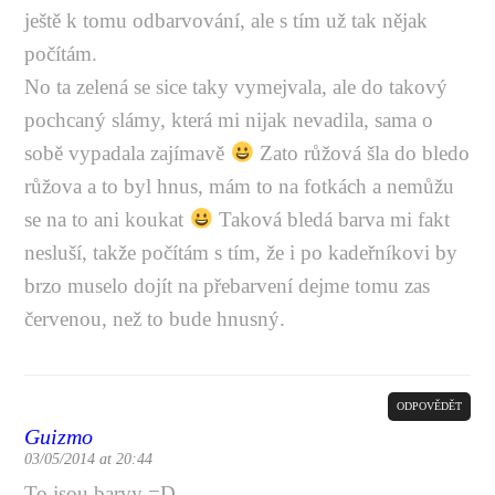
ještě k tomu odbarvování, ale s tím už tak nějak
počítám.
No ta zelená se sice taky vymejvala, ale do takový
pochcaný slámy, která mi nijak nevadila, sama o
sobě vypadala zajímavě
Zato růžová šla do bledo
růžova a to byl hnus, mám to na fotkách a nemůžu
se na to ani koukat
Taková bledá barva mi fakt
nesluší, takže počítám s tím, že i po kadeřníkovi by
brzo muselo dojít na přebarvení dejme tomu zas
červenou, než to bude hnusný.
ODPOVĚDĚT
Guizmo
03/05/2014 at 20:44
To jsou barvy =D