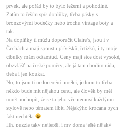
prvek, ale pořád by to bylo ležerní a pohodlné.
Zatím to řeším spíš doplňky, třeba pásky s
bronzovými bodečky nebo trochu vintage boty a
tak.
Na doplňky ti můžu doporučit Claire’s, jsou i v
Čechách a mají spoustu přívěsků, řetízků, i ty moje
cibulky mám odtamtud. Ceny mají sice dost vysoké,
obzvlášť na české poměry, ale já tam chodím ráda,
třeba i jen koukat.
No, to jsou ti nedocenění umělci, jednou to třeba
někdo bude mít nějakou cenu, ale člověk by měl
umět pochopit, že se ta jeho věc nemusí každýmu
stylově nebo tématem líbit. Nějakýho krocana bych
fakt nechtěla
Hh, puzzle taky nejlepší, i my doma ještě nějaký