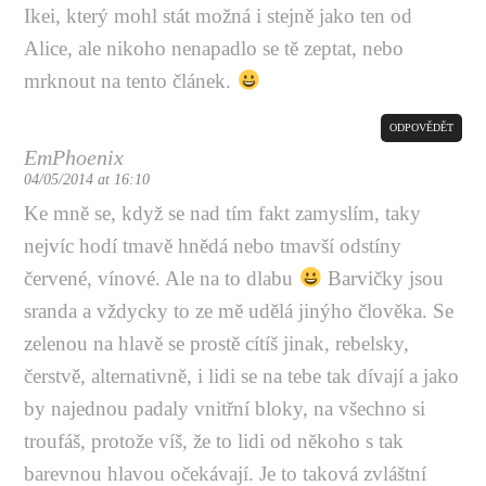
Ikei, který mohl stát možná i stejně jako ten od
Alice, ale nikoho nenapadlo se tě zeptat, nebo
mrknout na tento článek.
ODPOVĚDĚT
EmPhoenix
04/05/2014 at 16:10
Ke mně se, když se nad tím fakt zamyslím, taky
nejvíc hodí tmavě hnědá nebo tmavší odstíny
červené, vínové. Ale na to dlabu
Barvičky jsou
sranda a vždycky to ze mě udělá jinýho člověka. Se
zelenou na hlavě se prostě cítíš jinak, rebelsky,
čerstvě, alternativně, i lidi se na tebe tak dívají a jako
by najednou padaly vnitřní bloky, na všechno si
troufáš, protože víš, že to lidi od někoho s tak
barevnou hlavou očekávají. Je to taková zvláštní