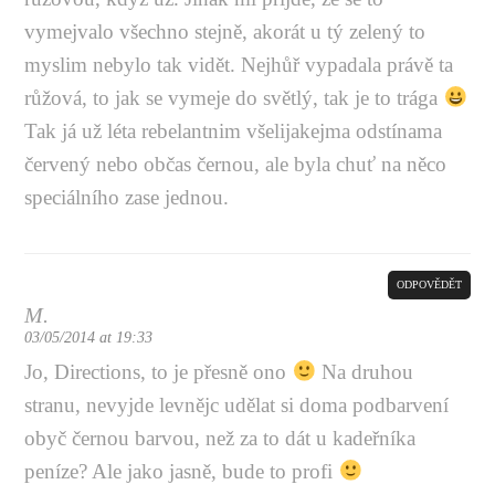
vymejvalo všechno stejně, akorát u tý zelený to
myslim nebylo tak vidět. Nejhůř vypadala právě ta
růžová, to jak se vymeje do světlý, tak je to trága
Tak já už léta rebelantnim všelijakejma odstínama
červený nebo občas černou, ale byla chuť na něco
speciálního zase jednou.
ODPOVĚDĚT
M.
03/05/2014 at 19:33
Jo, Directions, to je přesně ono
Na druhou
stranu, nevyjde levnějc udělat si doma podbarvení
obyč černou barvou, než za to dát u kadeřníka
peníze? Ale jako jasně, bude to profi