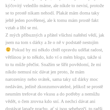
kýčovitý veledílo máme, ale nikde to nevisí, protože
se to prostě nikam nehodí. Plakát mám doma taky
ještě jeden pověšenej, ale k tomu mám prostě fakt
vztah a líbí se mi.
Z mých příbuzných a přátel všichni naštěstí vědí, jak
jsem na tom s dárky a že o ně v podstatě nestojím
Pokud by mi někdo chtěl opravdu udělat radost,
většinou je to někdo, kdo ví o mém blogu, takže si
to tu může přečíst. Snažím se šířit povědomí, že mi
nikdo nemusí nic dávat jen proto, že mám
narozeniny nebo svátek, sama taky už dárky moc
nedávám, jedině zkonzumovatelné, jelikož se prostě
neumím trefovat do vkusu a do potřeby a nemůžu
vědět, o čem zrovna kdo sní. A nechci dávat ani
dostávat lapače prachu, ať si jsou sebehezčí, to radši