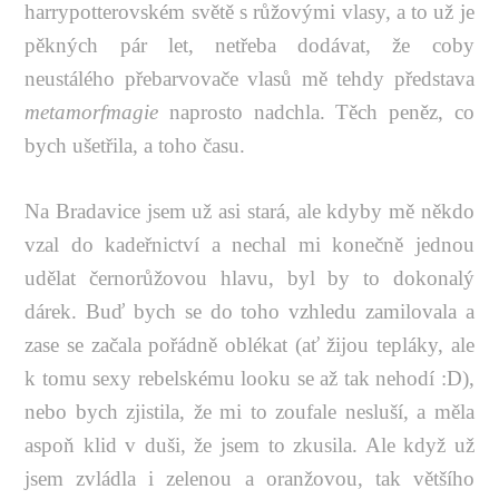
harrypotterovském světě s růžovými vlasy, a to už je
pěkných pár let, netřeba dodávat, že coby
neustálého přebarvovače vlasů mě tehdy představa
metamorfmagie
naprosto nadchla. Těch peněz, co
bych ušetřila, a toho času.
Na Bradavice jsem už asi stará, ale kdyby mě někdo
vzal do kadeřnictví a nechal mi konečně jednou
udělat černorůžovou hlavu, byl by to dokonalý
dárek. Buď bych se do toho vzhledu zamilovala a
zase se začala pořádně oblékat (ať žijou tepláky, ale
k tomu sexy rebelskému looku se až tak nehodí :D),
nebo bych zjistila, že mi to zoufale nesluší, a měla
aspoň klid v duši, že jsem to zkusila. Ale když už
jsem zvládla i zelenou a oranžovou, tak většího