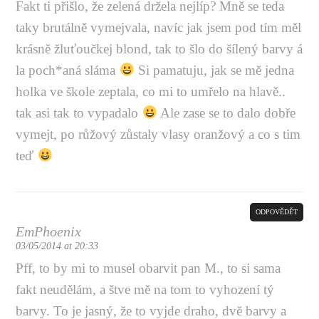
Fakt ti přišlo, že zelená držela nejlíp? Mně se teda
taky brutálně vymejvala, navíc jak jsem pod tím měl
krásně žluťoučkej blond, tak to šlo do šílený barvy á
la poch*aná sláma
Si pamatuju, jak se mě jedna
holka ve škole zeptala, co mi to umřelo na hlavě..
tak asi tak to vypadalo
Ale zase se to dalo dobře
vymejt, po růžový zůstaly vlasy oranžový a co s tim
teď
ODPOVĚDĚT
EmPhoenix
03/05/2014 at 20:33
Pff, to by mi to musel obarvit pan M., to si sama
fakt neudělám, a štve mě na tom to vyhození tý
barvy. To je jasný, že to vyjde draho, dvě barvy a