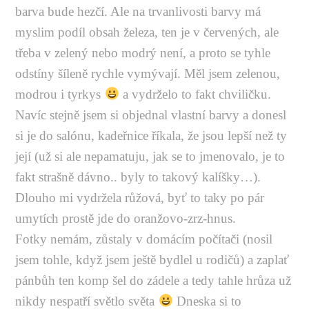
barva bude hezčí. Ale na trvanlivosti barvy má
myslim podíl obsah železa, ten je v červených, ale
třeba v zelený nebo modrý není, a proto se tyhle
odstíny šíleně rychle vymývají. Měl jsem zelenou,
modrou i tyrkys
a vydrželo to fakt chviličku.
Navíc stejně jsem si objednal vlastní barvy a donesl
si je do salónu, kadeřnice říkala, že jsou lepší než ty
její (už si ale nepamatuju, jak se to jmenovalo, je to
fakt strašně dávno.. byly to takový kalíšky…).
Dlouho mi vydržela růžová, byť to taky po pár
umytích prostě jde do oranžovo-zrz-hnus.
Fotky nemám, zůstaly v domácím počítači (nosil
jsem tohle, když jsem ještě bydlel u rodičů) a zaplať
pánbůh ten komp šel do zádele a tedy tahle hrůza už
nikdy nespatří světlo světa
Dneska si to