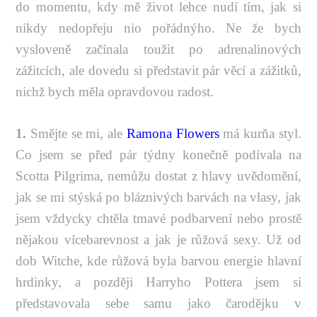
do momentu, kdy mě život lehce nudí tím, jak si
nikdy nedopřeju nio pořádnýho. Ne že bych
vysloveně začínala toužit po adrenalinových
zážitcích, ale dovedu si představit pár věcí a zážitků,
nichž bych měla opravdovou radost.
1.
Smějte se mi, ale
Ramona Flowers
má kurňa styl.
Co jsem se před pár týdny konečně podívala na
Scotta Pilgrima, nemůžu dostat z hlavy uvědomění,
jak se mi stýská po bláznivých barvách na vlasy, jak
jsem vždycky chtěla tmavé podbarvení nebo prostě
nějakou vícebarevnost a jak je růžová sexy. Už od
dob Witche, kde růžová byla barvou energie hlavní
hrdinky, a později Harryho Pottera jsem si
představovala sebe samu jako čarodějku v