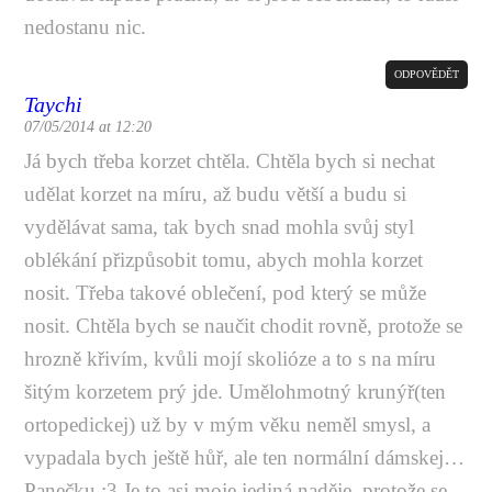
nedostanu nic.
ODPOVĚDĚT
Taychi
07/05/2014 at 12:20
Já bych třeba korzet chtěla. Chtěla bych si nechat
udělat korzet na míru, až budu větší a budu si
vydělávat sama, tak bych snad mohla svůj styl
oblékání přizpůsobit tomu, abych mohla korzet
nosit. Třeba takové oblečení, pod který se může
nosit. Chtěla bych se naučit chodit rovně, protože se
hrozně křivím, kvůli mojí skolióze a to s na míru
šitým korzetem prý jde. Umělohmotný krunýř(ten
ortopedickej) už by v mým věku neměl smysl, a
vypadala bych ještě hůř, ale ten normální dámskej…
Panečku :3 Je to asi moje jediná naděje, protože se