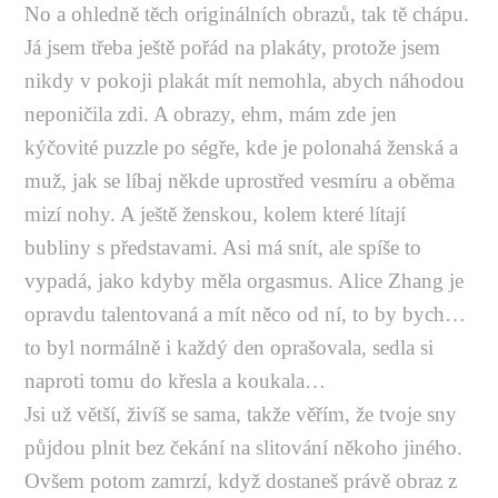
No a ohledně těch originálních obrazů, tak tě chápu.
Já jsem třeba ještě pořád na plakáty, protože jsem
nikdy v pokoji plakát mít nemohla, abych náhodou
neponičila zdi. A obrazy, ehm, mám zde jen
kýčovité puzzle po ségře, kde je polonahá ženská a
muž, jak se líbaj někde uprostřed vesmíru a oběma
mizí nohy. A ještě ženskou, kolem které lítají
bubliny s představami. Asi má snít, ale spíše to
vypadá, jako kdyby měla orgasmus. Alice Zhang je
opravdu talentovaná a mít něco od ní, to by bych…
to byl normálně i každý den oprašovala, sedla si
naproti tomu do křesla a koukala…
Jsi už větší, živíš se sama, takže věřím, že tvoje sny
půjdou plnit bez čekání na slitování někoho jiného.
Ovšem potom zamrzí, když dostaneš právě obraz z