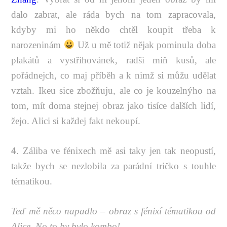
dalo zabrat, ale ráda bych na tom zapracovala,
kdyby mi ho někdo chtěl koupit třeba k
narozeninám
Už u mě totiž nějak pominula doba
plakátů a vystřihovánek, radši míň kusů, ale
pořádnejch, co maj příběh a k nimž si můžu udělat
vztah. Ikeu sice zbožňuju, ale co je kouzelnýho na
tom, mít doma stejnej obraz jako tisíce dalších lidí,
žejo. Alici si každej fakt nekoupí.
4
. Záliba ve fénixech mě asi taky jen tak neopustí,
takže bych se nezlobila za parádní tričko s touhle
tématikou.
Teď mě něco napadlo – obraz s fénixí tématikou od
Alice. No to by bylo kombo!