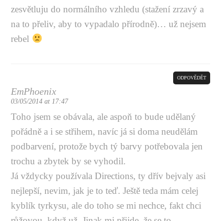
zesvětluju do normálního vzhledu (stažení zrzavý a
na to přeliv, aby to vypadalo přírodně)… už nejsem
rebel
ODPOVĚDĚT
EmPhoenix
03/05/2014 at 17:47
Toho jsem se obávala, ale aspoň to bude udělaný
pořádně a i se střihem, navíc já si doma neudělám
podbarvení, protože bych tý barvy potřebovala jen
trochu a zbytek by se vyhodil.
Já vždycky používala Directions, ty dřív bejvaly asi
nejlepší, nevim, jak je to teď. Ještě teda mám celej
kyblík tyrkysu, ale do toho se mi nechce, fakt chci
růžovou, když už. Jinak mi přijde, že se to