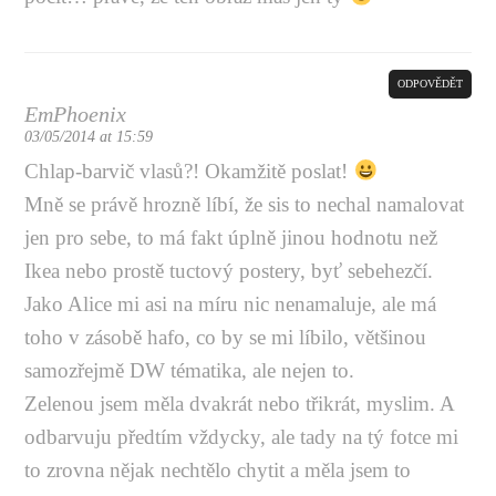
ODPOVĚDĚT
EmPhoenix
03/05/2014 at 15:59
Chlap-barvič vlasů?! Okamžitě poslat!
Mně se právě hrozně líbí, že sis to nechal namalovat
jen pro sebe, to má fakt úplně jinou hodnotu než
Ikea nebo prostě tuctový postery, byť sebehezčí.
Jako Alice mi asi na míru nic nenamaluje, ale má
toho v zásobě hafo, co by se mi líbilo, většinou
samozřejmě DW tématika, ale nejen to.
Zelenou jsem měla dvakrát nebo třikrát, myslim. A
odbarvuju předtím vždycky, ale tady na tý fotce mi
to zrovna nějak nechtělo chytit a měla jsem to