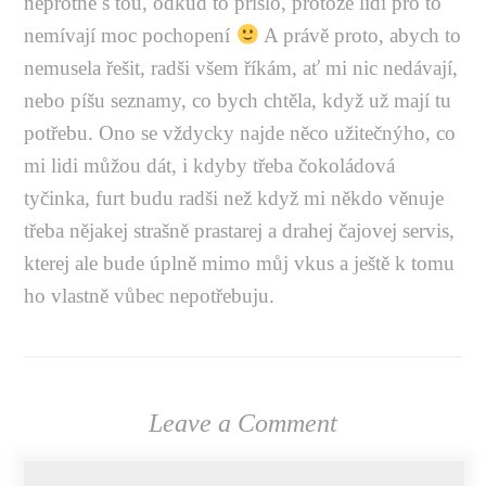
neprotne s tou, odkud to přišlo, protože lidi pro to
nemívají moc pochopení
A právě proto, abych to
nemusela řešit, radši všem říkám, ať mi nic nedávají,
nebo píšu seznamy, co bych chtěla, když už mají tu
potřebu. Ono se vždycky najde něco užitečnýho, co
mi lidi můžou dát, i kdyby třeba čokoládová
tyčinka, furt budu radši než když mi někdo věnuje
třeba nějakej strašně prastarej a drahej čajovej servis,
kterej ale bude úplně mimo můj vkus a ještě k tomu
ho vlastně vůbec nepotřebuju.
Leave a Comment