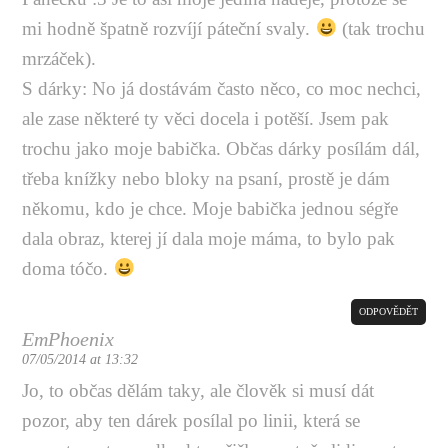
mi hodně špatně rozvíjí páteční svaly.
(tak trochu
mrzáček).
S dárky: No já dostávám často něco, co moc nechci,
ale zase některé ty věci docela i potěší. Jsem pak
trochu jako moje babička. Občas dárky posílám dál,
třeba knížky nebo bloky na psaní, prostě je dám
někomu, kdo je chce. Moje babička jednou ségře
dala obraz, kterej jí dala moje máma, to bylo pak
doma tóčo.
ODPOVĚDĚT
EmPhoenix
07/05/2014 at 13:32
Jo, to občas dělám taky, ale člověk si musí dát
pozor, aby ten dárek posílal po linii, která se