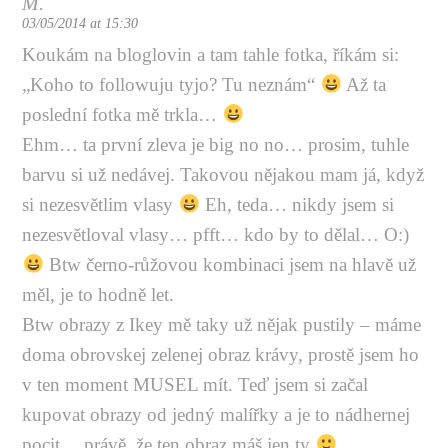
M.
03/05/2014 at 15:30
Koukám na bloglovin a tam tahle fotka, říkám si:
„Koho to followuju tyjo? Tu neznám“
Až ta
poslední fotka mě trkla…
Ehm… ta první zleva je big no no… prosim, tuhle
barvu si už nedávej. Takovou nějakou mam já, když
si nezesvětlim vlasy
Eh, teda… nikdy jsem si
nezesvětloval vlasy… pfft… kdo by to dělal… O:)
Btw černo-růžovou kombinaci jsem na hlavě už
měl, je to hodně let.
Btw obrazy z Ikey mě taky už nějak pustily – máme
doma obrovskej zelenej obraz krávy, prostě jsem ho
v ten moment MUSEL mít. Teď jsem si začal
kupovat obrazy od jedný malířky a je to nádhernej
pocit… právě, že ten obraz máš jen ty