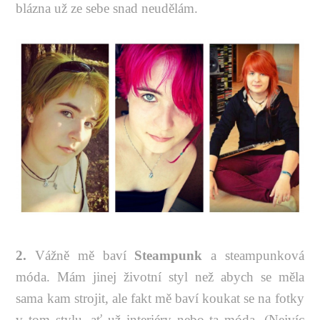
blázna už ze sebe snad neudělám.
2.
Vážně mě baví
Steampunk
a steampunková
móda. Mám jinej životní styl než abych se měla
sama kam strojit, ale fakt mě baví koukat se na fotky
v tom stylu, ať už interiéry nebo ta móda. (Nejvíc