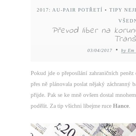
2017: AU-PAIR POTŘETÍ
•
TIPY NE
VŠED
Převod liber na koru
Trans
03/04/2017
by Em
Pokud jde o přeposílání zahraničních peněz
přes ně plánovala poslat nějaký záchranný b
přijde. Pak se ke mně ovšem dostal mnohem 
podělit. Za tip všichni líbejme ruce
Hance
.