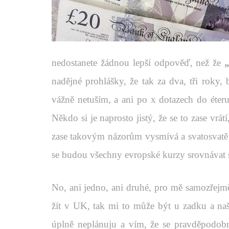
nedostanete žádnou lepší odpověď, než že
nadějné prohlášky, že tak za dva, tři roky, 
vážně netuším, a ani po x dotazech do éte
Někdo si je naprosto jistý, že se to zase vrát
zase takovým názorům vysmívá a svatosvatě př
se budou všechny evropské kurzy srovnávat s
No, ani jedno, ani druhé, pro mě samozřejm
žít v UK, tak mi to může být u zadku a naše
úplně neplánuju a vím, že se pravděpodobn