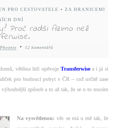
JEN PRO CESTOVATELE
•
ZA HRANICEMI
NÍCH DNÍ
ny? Proč radši Azimo než
ferwise.
 Phoenix
12 komentářů
 domů, většina lidí opěvuje
Transferwise
a i já si
alíček pro budoucí pobyt v ČR – což určitě zase
výhodnější způsob a to až tak, že se o to musím
Na vysvětlenou:
věc se má u mě tak, že