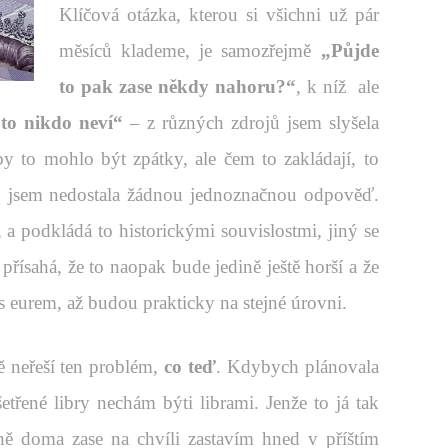
Klíčová otázka, kterou si všichni už pár
měsíců klademe, je samozřejmě
„Půjde
to pak zase někdy nahoru?“
, k níž ale
„to nikdo neví“
– z různých zdrojů jsem slyšela
by to mohlo být zpátky, ale čem to zakládají, to
ru jsem nedostala žádnou jednoznačnou odpověď.
í, a podkládá to historickými souvislostmi, jiný se
ísahá, že to naopak bude jedině ještě horší a že
 eurem, až budou prakticky na stejné úrovni.
ě neřeší ten problém,
co teď
. Kdybych plánovala
třené libry nechám býti librami. Jenže to já tak
ě doma zase na chvíli zastavím hned v příštím