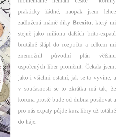
momentálně nemám české koruny
prakticky žádné, naopak jsem lehce
zadlužená mámě díky
Brexitu
, který mi
stejně jako milionu dalších brito-expatů
brutálně šlápl do rozpočtu a celkem mi
znemožnil původní plán většinu
uspořených liber proměnit. Čekala jsem,
jako i všichni ostatní, jak se to vyvine, a
v současnosti se to zkrátka má tak, že
koruna prostě bude od dubna posilovat a
pro nás expaty půjde kurz libry už totálně
do háje.