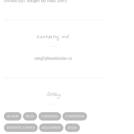
životní styl. Bloger od roku 2005.
Kontaktuj mě:
em@
phoenixrise.cz
Štítky
AU-PAIR
BLOG
CORNWALL
CYBERTOWN
DOMESTIC COUPLE
HALLOWEEN
ITALIE