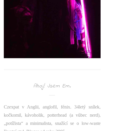
Ahoj! Jsem Em.
Czexpat v Anglii, anglofil, fénix. 34letý snílek,
kočkomil, kávoholik, potterhead (a vůbec nerd),
„potížista“ a minimalista, snažící se o low-waste