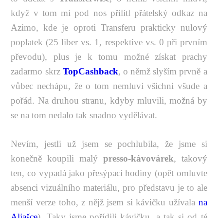
když v tom mi pod nos přilítl přátelský odkaz na
Azimo, kde je oproti Transferu prakticky nulový
poplatek (25 liber vs. 1, respektive vs. 0 při prvním
převodu), plus je k tomu možné získat prachy
zadarmo skrz
TopCashback
, o němž slyším prvně a
vůbec nechápu, že o tom nemluví všichni všude a
pořád. Na druhou stranu, kdyby mluvili, možná by
se na tom nedalo tak snadno vydělávat.
Nevím, jestli už jsem se pochlubila, že jsme si
konečně koupili malý
presso-kávovárek
, takový
ten, co vypadá jako přesýpací hodiny (opět omluvte
absenci vizuálního materiálu, pro představu je to ale
menší verze toho, z nějž jsem si kávičku užívala
na
Aljašce
). Taky jsme pořídili kávičku, a tak si od té