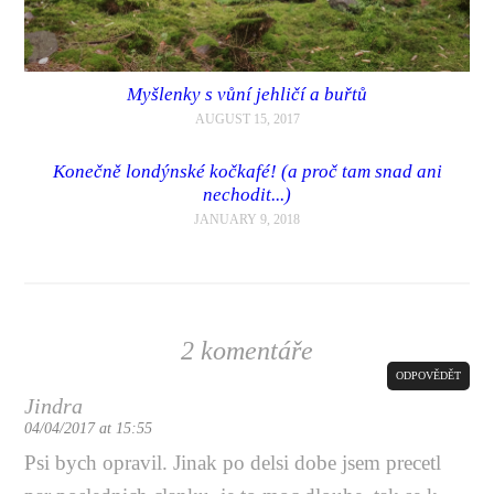
Myšlenky s vůní jehličí a buřtů
AUGUST 15, 2017
Konečně londýnské kočkafé! (a proč tam snad ani
nechodit...)
JANUARY 9, 2018
2 komentáře
ODPOVĚDĚT
Jindra
04/04/2017 at 15:55
Psi bych opravil. Jinak po delsi dobe jsem precetl