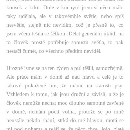
kousek z krku. Dole v kuchyni jsem si něco málo
taky udělala, ale v takovémhle světle, nebo spíš
nesvětle, stejně nic nevidím, což je přesně to, co
jsem včera řešila se šéfkou. Dělat generální úklid, na
to člověk prostě potřebuje spoustu světla, to pak
nestačí čumět, co všechno předtím neviděl.
Hrozně jsme se na ten týden a půl těšili, samozřejmě.
Ale práce mám v domě až nad hlavu a celé je to
takové pokažené tím, že máme na starosti psy.
Vzhledem k tomu, jak jsou družní a závislí, a že je
člověk nemůže nechat moc dlouho samotné zavřené
v domě, nemám pocit volna, protože se po mně
neustále někdo shání, strká do mě hlavou, motá se
mi pod nohama a tváří se, že něco chce. Jojo, zlaté