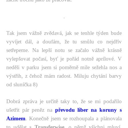
.
Tak jsem vážně zvědavá, jak se tenhle týden bude
vyvíjet dál, a doufám, že tu smůlu co nejdřív
setřepeme. Na lepší notu se začalo vážně krásně
vylepšovat počasí, byť je pořád notně aprílové. V
neděli v parku jsem si poměrně mile sežehla nos a
výstřih, z čehož mám radost. Miluju chytání barvy
od sluníčka 8)
Dobrá zpráva je určitě taky to, že se mi podařilo
ušetřit pár peněz na
převodu liber na koruny s
Azimem
. Konečně jsem se rozhoupala a plánovala
to udělat s
Transferwise
, o němž všichni mluví,