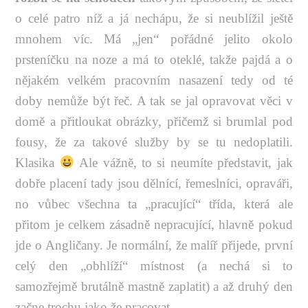
o celé patro níž a já nechápu, že si neublížil ještě
mnohem víc. Má „jen“ pořádné jelito okolo
prsteníčku na noze a má to oteklé, takže pajdá a o
nějakém velkém pracovním nasazení tedy od té
doby nemůže být řeč. A tak se jal opravovat věci v
domě a přitloukat obrázky, přičemž si brumlal pod
fousy, že za takové služby by se tu nedoplatili.
Klasika
Ale vážně, to si neumíte představit, jak
dobře placení tady jsou dělnící, řemeslníci, opraváři,
no vůbec všechna ta „pracující“ třída, která ale
přitom je celkem zásadně nepracující, hlavně pokud
jde o Angličany. Je normální, že malíř přijede, první
celý den „obhlíží“ místnost (a nechá si to
samozřejmě brutálně mastně zaplatit) a až druhý den
začne trochu jako že pracovat.