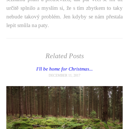
určitě splnilo a myslím si, že s tím zbytkem to taky
nebude takový problém. Jen kdyby se nám přestala
lepit smůla na paty.
Related Posts
I'll be home for Christmas...
DECEMBER 11, 2017