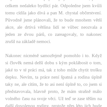
celkem nedaleko bydlící pár. Odpoledne jsem kvůli
tomu cídila jako divá a pan M. chystal občerstvení.
Původně jsme plánovali, že to bude mnohem větší
akce, ale drtivá většina lidí se vůbec neozvala a
jeden ze dvou párů, co zareagovaly, to nakonec
zrušil na základě nemoci.
Nakonec nicméně samozřejmě pomohlo i to. Když
si člověk nemá delší dobu s kým poklábosit o tom,
jaké to v té práci má, tak z toho může chytit trošku
depku. Nevím, ta práce není špatná a rodina úplně
taky ne, ale cítím, že to asi není úplně to, co jsem si
představovala, hlavně proto, že mám strašně málo
volného času na svoje věci. Už teď se zase těším na
další dovolenou rodiny, protože přes léto jich bude