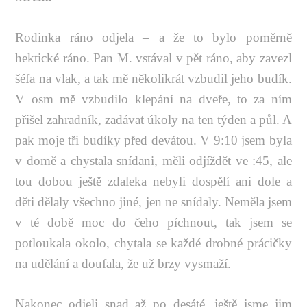
Rodinka ráno odjela – a že to bylo poměrně
hektické ráno. Pan M. vstával v pět ráno, aby zavezl
šéfa na vlak, a tak mě několikrát vzbudil jeho budík.
V osm mě vzbudilo klepání na dveře, to za ním
přišel zahradník, zadávat úkoly na ten týden a půl. A
pak moje tři budíky před devátou. V 9:10 jsem byla
v domě a chystala snídani, měli odjíždět ve :45, ale
tou dobou ještě zdaleka nebyli dospělí ani dole a
děti dělaly všechno jiné, jen ne snídaly. Neměla jsem
v té době moc do čeho píchnout, tak jsem se
potloukala okolo, chytala se každé drobné prácičky
na udělání a doufala, že už brzy vysmaží.
Nakonec odjeli snad až po desáté, ještě jsme jim