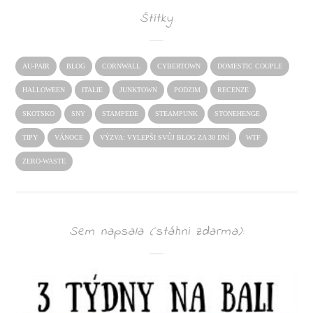
Štítky
AU-PAIR
BLOG
CORNWALL
CYBERTOWN
DOMESTIC COUPLE
HALLOWEEN
ITALIE
JUNKTOWN
PODZIM
RECENZE
SKOTSKO
SNY
STAMPEDE
STEAMPUNK
STONEHENGE
TIPY
VÁNOCE
VÝZVA: VYLEPŠI SVŮJ BLOG ZA 30 DNÍ
WTF
ZERO-WASTE
Sem napsala (stáhni zdarma):