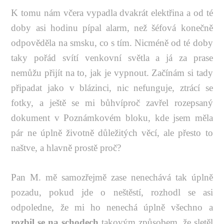
K tomu nám včera vypadla dvakrát elektřina a od té
doby asi hodinu pípal alarm, než šéfová konečně
odpověděla na smsku, co s tím. Nicméně od té doby
taky pořád svítí venkovní světla a já za prase
nemůžu přijít na to, jak je vypnout. Začínám si tady
připadat jako v blázinci, nic nefunguje, ztrácí se
fotky, a ještě se mi bůhvíproč zavřel rozepsaný
dokument v Poznámkovém bloku, kde jsem měla
pár ne úplně životně důležitých věcí, ale přesto to
naštve, a hlavně prostě proč?
Pan M. mě samozřejmě zase nenechává tak úplně
pozadu, pokud jde o neštěstí, rozhodl se asi
odpoledne, že mi ho nenechá úplně všechno a
rozbil se na schodech
takovým způsobem, že sletěl