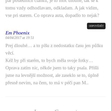
par poslednich clanku, je to moc dlouhe, tak se k
tomu vzdy odhodlavam, odkladam. A jak vidim,
vse pri starem. Co oprava auta, dopadlo to nejak?
ODPOVĚDĚT
Em Phoenix
04/04/2017 at 19:51
Prej dlouhé… a to píšu z nedostatku času jen půlku
věcí.
Kéž by při starém, to bych měla svoje fotky…
Oprava zatím nic, někde jsem to taky psala. Přišli
jsme na levnější možnost, ale zaseklo se to, úplně
přesně nevim, na čem, to má v péči pan M..