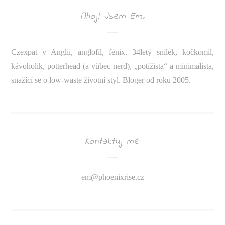
Ahoj! Jsem Em.
Czexpat v Anglii, anglofil, fénix. 34letý snílek, kočkomil,
kávoholik, potterhead (a vůbec nerd), „potížista“ a minimalista,
snažící se o low-waste životní styl. Bloger od roku 2005.
Kontaktuj mě:
em@
phoenixrise.cz