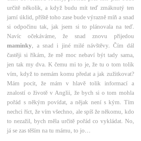
určitě několik, a když budu mít teď zmáknutý ten
jarní úklid, příště toho zase bude výrazně míň a snad
si odpočinu tak, jak jsem si to plánovala na teď.
Navíc očekáváme, že snad znovu přijedou
maminky
, a snad i jiné milé návštěvy. Čím dál
častěji si říkám, že mě moc nebaví být tady sama,
jen tak my dva. K čemu mi to je, že tu o tom tolik
vím, když to nemám komu předat a jak zužitkovat?
Mám pocit, že mám v hlavě tolik informací a
znalostí o životě v Anglii, že bych si o tom mohla
pořád s někým povídat, a nějak není s kým. Tím
nechci říct, že vím všechno, ale spíš že někomu, kdo
to nezažil, bych měla určitě pořád co vykládat. No,
já se zas těším na tu mámu, to jo…