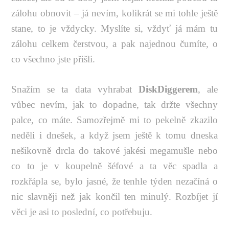
zálohu obnovit – já nevím, kolikrát se mi tohle ještě
stane, to je vždycky. Myslíte si, vždyť já mám tu
zálohu celkem čerstvou, a pak najednou čumíte, o
co všechno jste přišli.
Snažím se ta data vyhrabat
DiskDiggerem
, ale
vůbec nevím, jak to dopadne, tak držte všechny
palce, co máte. Samozřejmě mi to pekelně zkazilo
neděli i dnešek, a když jsem ještě k tomu dneska
nešikovně drcla do takové jakési megamušle nebo
co to je v koupelně šéfové a ta věc spadla a
rozkřápla se, bylo jasné, že tenhle týden nezačíná o
nic slavněji než jak končil ten minulý. Rozbíjet jí
věci je asi to poslední, co potřebuju.