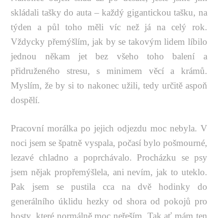
skládali tašky do auta – každý gigantickou tašku, na
týden a půl toho měli víc než já na celý rok.
Vždycky přemýšlím, jak by se takovým lidem líbilo
jednou někam jet bez všeho toho balení a
přidruženého stresu, s minimem věcí a krámů.
Myslím, že by si to nakonec užili, tedy určitě aspoň
dospělí.
Pracovní morálka po jejich odjezdu moc nebyla. V
noci jsem se špatně vyspala, počasí bylo pošmourné,
lezavé chladno a poprchávalo. Procházku se psy
jsem nějak propřemýšlela, ani nevím, jak to uteklo.
Pak jsem se pustila cca na dvě hodinky do
generálního úklidu hezky od shora od pokojů pro
hosty, které normálně moc neřeším. Tak ať mám ten