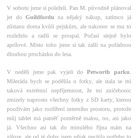
V sobotu jsme si poleželi. Pan M. původně plánoval
jet do
Guildfordu
na nějaký nákup, zatímco já
zůstanu doma kvůli pejskům, ale nakonec se mu to
rozleželo a radši se prospal. Počasí stejně bylo
aprílové. Místo toho jsme si tak zašli na pořádnou
dlouhou procházku do lesa.
V neděli jsme pak vyjeli do
Petworth parku
.
Mileráda bych se podělila o fotky, ale stala se mi
taková extrémní nepříjemnost, že mi zničehonic
zmizely naprosto všechny fotky z SD karty, kterou
používám jako rozšíření interního prostoru, protože
můj tablet má paměť poměrně malou, no, asi jako
já. Všechno asi tak do minulého října mám na
záloze, ale od té doby jsem nějak necítila potřebu tu