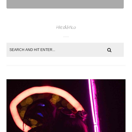
Hledátko