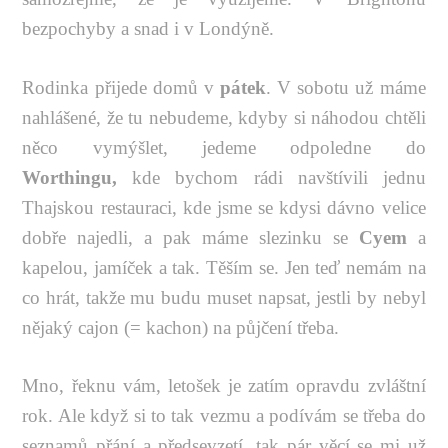
bezpochyby a snad i v Londýně.
Rodinka přijede domů v
pátek
. V sobotu už máme
nahlášené, že tu nebudeme, kdyby si náhodou chtěli
něco vymýšlet, jedeme odpoledne do
Worthingu,
kde bychom rádi navštívili jednu
Thajskou restauraci, kde jsme se kdysi dávno velice
dobře najedli, a pak máme slezinku se
Cyem
a
kapelou, jamíček a tak. Těším se. Jen teď nemám na
co hrát, takže mu budu muset napsat, jestli by nebyl
nějaký cajon (= kachon) na půjčení třeba.
Mno, řeknu vám, letošek je zatím opravdu zvláštní
rok. Ale když si to tak vezmu a podívám se třeba do
seznamů přání a předsevzetí, tak pár věcí se mi už