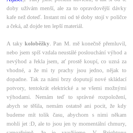
doby užívám menší, ale za to opravdovější dávky
kafe než doteď. Instant mi od té doby stojí v poličce
a čeká, až dojde ten lepší materiál.
A taky
koloběžky
. Pan M. mě konečně přemluvil,
nebo jsem spíš vzdala neustálé poslouchání výhod a
nevýhod a řekla jsem, ať prostě koupí, co uzná za
vhodné, a že mi ty prachy jsou jedno, nějak to
dopadne. Tak za námi brzy doputují nové skládací
potvory, tentokrát elektrické a se všemi možnými
výhodami. Nemám teď to správné rozpoložení,
abych se těšila, nemám ostatně ani pocit, že kdy
budeme mít tolik času, abychom s nimi někam
mohli jet :D, ale to jsou jen ty momentální chmury,
samozřejmě, že je využijeme. V Brightonu