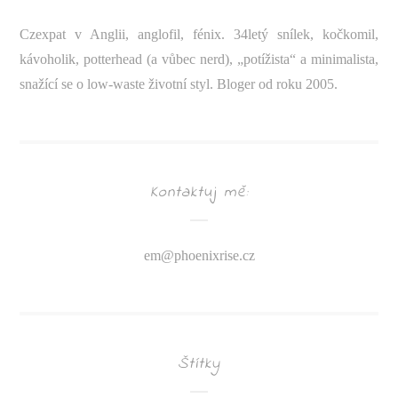
Czexpat v Anglii, anglofil, fénix. 34letý snílek, kočkomil,
kávoholik, potterhead (a vůbec nerd), „potížista“ a minimalista,
snažící se o low-waste životní styl. Bloger od roku 2005.
Kontaktuj mě:
em@
phoenixrise.cz
Štítky