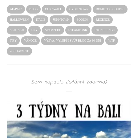
AU-PAIR
BLOG
CORNWALL
CYBERTOWN
DOMESTIC COUPLE
HALLOWEEN
ITALIE
JUNKTOWN
PODZIM
RECENZE
SKOTSKO
SNY
STAMPEDE
STEAMPUNK
STONEHENGE
TIPY
VÁNOCE
VÝZVA: VYLEPŠI SVŮJ BLOG ZA 30 DNÍ
WTF
ZERO-WASTE
Sem napsala (stáhni zdarma):