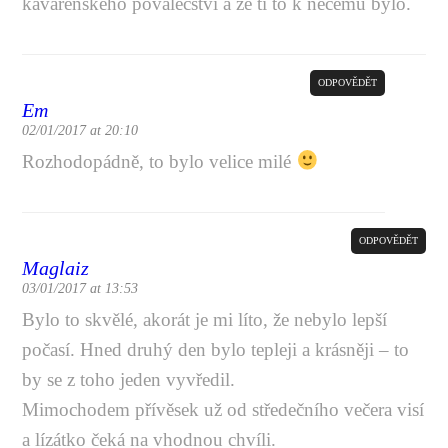
kavárenského povalečství a že ti to k něčemu bylo.
ODPOVĚDĚT
Em
02/01/2017 at 20:10
Rozhodopádně, to bylo velice milé
ODPOVĚDĚT
Maglaiz
03/01/2017 at 13:53
Bylo to skvělé, akorát je mi líto, že nebylo lepší
počasí. Hned druhý den bylo tepleji a krásněji – to
by se z toho jeden vyvředil.
Mimochodem přívěsek už od středečního večera visí
a lízátko čeká na vhodnou chvíli.