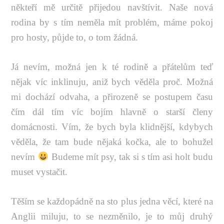
někteří mě určitě přijedou navštívit. Naše nová
rodina by s tím neměla mít problém, máme pokoj
pro hosty, půjde to, o tom žádná.
Já nevím, možná jen k té rodině a přátelům teď
nějak víc inklinuju, aniž bych věděla proč. Možná
mi dochází odvaha, a přirozeně se postupem času
čím dál tím víc bojím hlavně o starší členy
domácnosti. Vím, že bych byla klidnější, kdybych
věděla, že tam bude nějaká kočka, ale to bohužel
nevím
Budeme mít psy, tak si s tím asi holt budu
muset vystačit.
Těším se každopádně na sto plus jedna věcí, které na
Anglii miluju, to se nezměnilo, je to můj druhý