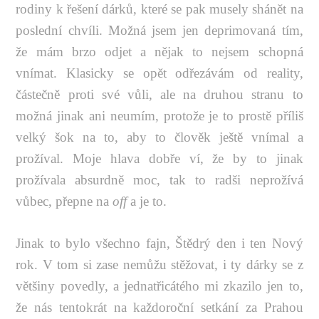
rodiny k řešení dárků, které se pak musely shánět na
poslední chvíli. Možná jsem jen deprimovaná tím,
že mám brzo odjet a nějak to nejsem schopná
vnímat. Klasicky se opět odřezávám od reality,
částečně proti své vůli, ale na druhou stranu to
možná jinak ani neumím, protože je to prostě příliš
velký šok na to, aby to člověk ještě vnímal a
prožíval. Moje hlava dobře ví, že by to jinak
prožívala absurdně moc, tak to radši neprožívá
vůbec, přepne na
off
a je to.
Jinak to bylo všechno fajn, Štědrý den i ten Nový
rok. V tom si zase nemůžu stěžovat, i ty dárky se z
většiny povedly, a jednatřicátého mi zkazilo jen to,
že nás tentokrát na každoroční setkání za Prahou