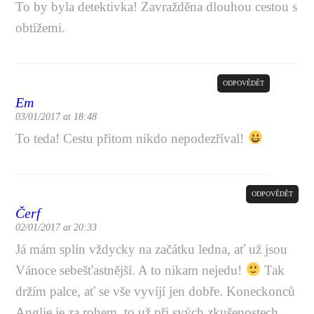
To by byla detektivka! Zavražděna dlouhou cestou s
obtížemi.
ODPOVĚDĚT
Em
03/01/2017 at 18:48
To teda! Cestu přitom nikdo nepodezříval!
ODPOVĚDĚT
Čerf
02/01/2017 at 20:33
Já mám splín vždycky na začátku ledna, ať už jsou
Vánoce sebešťastnější. A to nikam nejedu!
Tak
držím palce, ať se vše vyvíjí jen dobře. Koneckonců
Anglie je za rohem, to už při svých zkušenostech