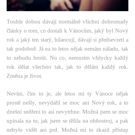
Touhle dobou dávají normálně všichni dohromady
články o tom, co dostali k Vánocům, jaký byl Nový
rok a jaký ten starý, bilancují, dávají si předsevzetí a
tak podobně. Já na to letos nějak nemám náladu, tak
to nebudu hrotit. No co, nemusím vždycky každý
rok dělat všechno tak, jak to dělám každý rok.
Změna je život.
Nevím, čím to je, ale letos mi ty Vánoce nějak
prostě nešly, nevydařil se moc ani Nový rok, a to
dnešní sněžení to asi nevytrhne. Možná jsem se moc
upínala na to, jak jsem se těšila na ohňostroj, a pak
nebylo vidět ani prd. Možná mi to zkazil přístup