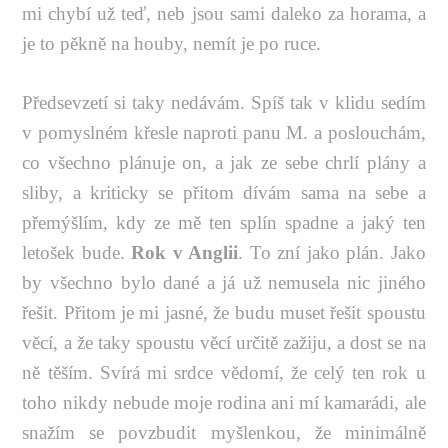
mi chybí už teď, neb jsou sami daleko za horama, a
je to pěkně na houby, nemít je po ruce.
Předsevzetí si taky nedávám. Spíš tak v klidu sedím
v pomyslném křesle naproti panu M. a poslouchám,
co všechno plánuje on, a jak ze sebe chrlí plány a
sliby, a kriticky se přitom dívám sama na sebe a
přemýšlím, kdy ze mě ten splín spadne a jaký ten
letošek bude.
Rok v Anglii
. To zní jako plán. Jako
by všechno bylo dané a já už nemusela nic jiného
řešit. Přitom je mi jasné, že budu muset řešit spoustu
věcí, a že taky spoustu věcí určitě zažiju, a dost se na
ně těším. Svírá mi srdce vědomí, že celý ten rok u
toho nikdy nebude moje rodina ani mí kamarádi, ale
snažím se povzbudit myšlenkou, že minimálně