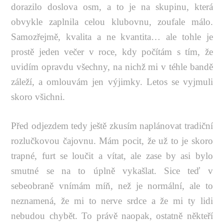
dorazilo doslova osm, a to je na skupinu, která
obvykle zaplnila celou klubovnu, zoufale málo.
Samozřejmě, kvalita a ne kvantita… ale tohle je
prostě jeden večer v roce, kdy počítám s tím, že
uvidím opravdu všechny, na nichž mi v téhle bandě
záleží, a omlouvám jen výjimky. Letos se vyjmuli
skoro všichni.
Před odjezdem tedy ještě zkusím naplánovat tradiční
rozlučkovou čajovnu. Mám pocit, že už to je skoro
trapné, furt se loučit a vítat, ale zase by asi bylo
smutné se na to úplně vykašlat. Sice teď v
sebeobraně vnímám míň, než je normální, ale to
neznamená, že mi to nerve srdce a že mi ty lidi
nebudou chybět. To právě naopak, ostatně někteří