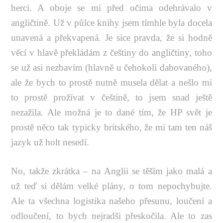
herci. A oboje se mi před očima odehrávalo v
angličtině. Už v půlce knihy jsem tímhle byla docela
unavená a překvapená. Je sice pravda, že si hodně
věcí v hlavě překládám z češtiny do angličtiny, toho
se už asi nezbavím (hlavně u čehokoli dabovaného),
ale že bych to prostě nutně musela dělat a nešlo mi
to prostě prožívat v češtině, to jsem snad ještě
nezažila. Ale možná je to dané tím, že HP svět je
prostě něco tak typicky britského, že mi tam ten náš
jazyk už holt nesedí.
No, takže zkrátka – na Anglii se těším jako malá a
už teď si dělám velké plány, o tom nepochybujte.
Ale ta všechna logistika našeho přesunu, loučení a
odloučení, to bych nejradši přeskočila. Ale to zas