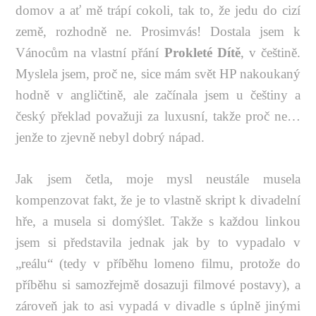
domov a ať mě trápí cokoli, tak to, že jedu do cizí
země, rozhodně ne. Prosimvás! Dostala jsem k
Vánocům na vlastní přání
Prokleté Dítě
, v češtině.
Myslela jsem, proč ne, sice mám svět HP nakoukaný
hodně v angličtině, ale začínala jsem u češtiny a
český překlad považuji za luxusní, takže proč ne…
jenže to zjevně nebyl dobrý nápad.
Jak jsem četla, moje mysl neustále musela
kompenzovat fakt, že je to vlastně skript k divadelní
hře, a musela si domýšlet. Takže s každou linkou
jsem si představila jednak jak by to vypadalo v
„reálu“ (tedy v příběhu lomeno filmu, protože do
příběhu si samozřejmě dosazuji filmové postavy), a
zároveň jak to asi vypadá v divadle s úplně jinými