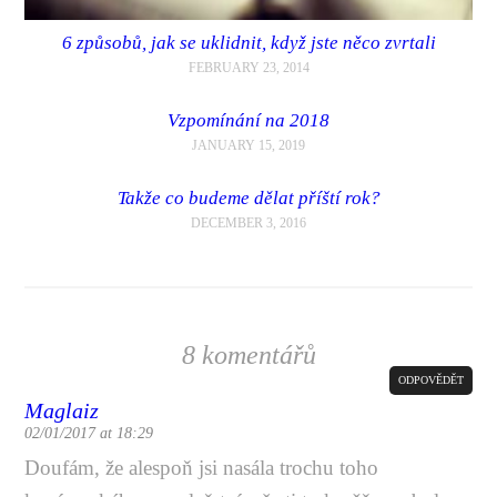
6 způsobů, jak se uklidnit, když jste něco zvrtali
FEBRUARY 23, 2014
Vzpomínání na 2018
JANUARY 15, 2019
Takže co budeme dělat příští rok?
DECEMBER 3, 2016
8 komentářů
ODPOVĚDĚT
Maglaiz
02/01/2017 at 18:29
Doufám, že alespoň jsi nasála trochu toho