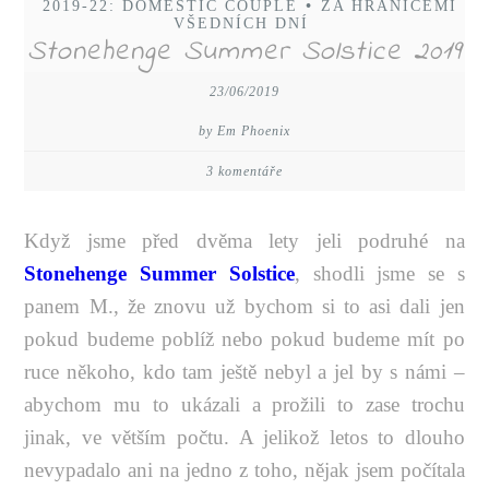
2019-22: DOMESTIC COUPLE
•
ZA HRANICEMI
VŠEDNÍCH DNÍ
Stonehenge Summer Solstice 2019
23/06/2019
by Em Phoenix
3 komentáře
Když jsme před dvěma lety jeli podruhé na
Stonehenge Summer Solstice
, shodli jsme se s
panem M., že znovu už bychom si to asi dali jen
pokud budeme poblíž nebo pokud budeme mít po
ruce někoho, kdo tam ještě nebyl a jel by s námi –
abychom mu to ukázali a prožili to zase trochu
jinak, ve větším počtu. A jelikož letos to dlouho
nevypadalo ani na jedno z toho, nějak jsem počítala