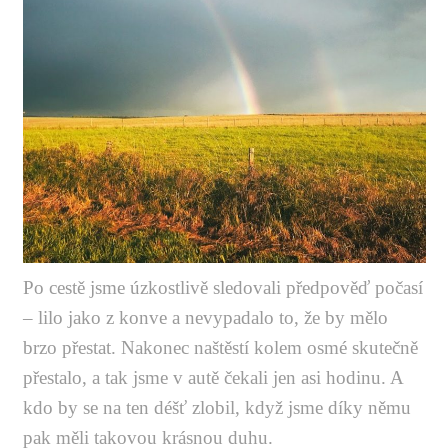
Po cestě jsme úzkostlivě sledovali předpověď počasí
– lilo jako z konve a nevypadalo to, že by mělo
brzo přestat. Nakonec naštěstí kolem osmé skutečně
přestalo, a tak jsme v autě čekali jen asi hodinu. A
kdo by se na ten déšť zlobil, když jsme díky němu
pak měli takovou krásnou duhu.