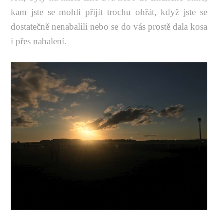
kam jste se mohli přijít trochu ohřát, když jste se
dostatečně nenabalili nebo se do vás prostě dala kosa
i přes nabalení.