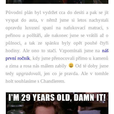
Původní plán byl vydržet cca do desíti a pak se jít
vyspat do auta, v němž jsme si letos nachystali
opravdu luxusní spaní na nafukovací matraci, s
peřinou a polštáři, ale nakonec jsme se vrátili až o
půlnoci, a tak ze spánku byly opět pouhé čtyři
hodiny. Ale ono to stačí. Vzpomínali jsme na
náš
první ročník
, kdy jsme přenocovali přímo u kamenů
a zima a rosa nás málem zabily
Od té doby jsme
tedy
upgradovali
, jen co je pravda. Ale v tomhle
holt souhlasíme s Chandlerem.