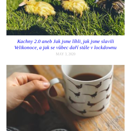
Kachny 2.0 aneb Jak jsme líhli, jak jsme slavili
Velikonoce, a jak se vůbec daří stále v lockdownu
MAY 3, 2020