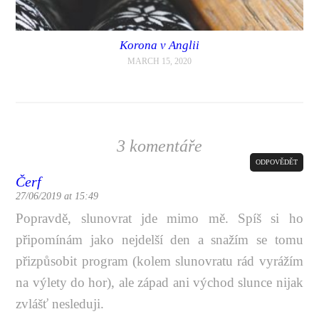
Korona v Anglii
MARCH 15, 2020
3 komentáře
ODPOVĚDĚT
Čerf
27/06/2019 at 15:49
Popravdě, slunovrat jde mimo mě. Spíš si ho
připomínám jako nejdelší den a snažím se tomu
přizpůsobit program (kolem slunovratu rád vyrážím
na výlety do hor), ale západ ani východ slunce nijak
zvlášť nesleduji.