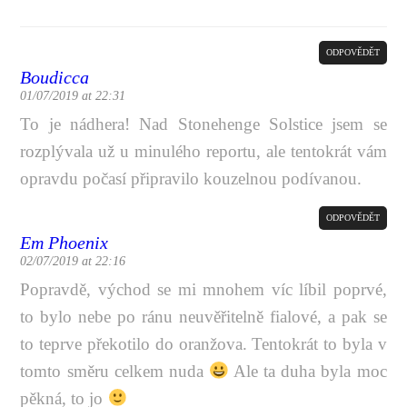
ODPOVĚDĚT
Boudicca
01/07/2019 at 22:31
To je nádhera! Nad Stonehenge Solstice jsem se
rozplývala už u minulého reportu, ale tentokrát vám
opravdu počasí připravilo kouzelnou podívanou.
ODPOVĚDĚT
Em Phoenix
02/07/2019 at 22:16
Popravdě, východ se mi mnohem víc líbil poprvé,
to bylo nebe po ránu neuvěřitelně fialové, a pak se
to teprve překotilo do oranžova. Tentokrát to byla v
tomto směru celkem nuda
Ale ta duha byla moc
pěkná, to jo