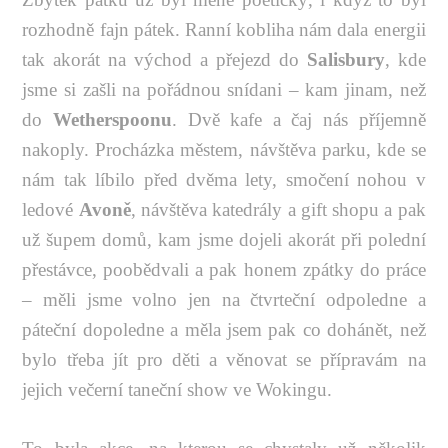
rozhodně fajn pátek. Ranní kobliha nám dala energii
tak akorát na východ a přejezd do
Salisbury
, kde
jsme si zašli na pořádnou snídani – kam jinam, než
do
Wetherspoonu
. Dvě kafe a čaj nás příjemně
nakoply. Procházka městem, návštěva parku, kde se
nám tak líbilo před dvěma lety, smočení nohou v
ledové
Avoně
, návštěva katedrály a gift shopu a pak
už šupem domů, kam jsme dojeli akorát při polední
přestávce, poobědvali a pak honem zpátky do práce
– měli jsme volno jen na čtvrteční odpoledne a
páteční dopoledne a měla jsem pak co dohánět, než
bylo třeba jít pro děti a věnovat se přípravám na
jejich večerní taneční show ve Wokingu.