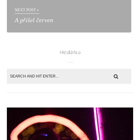
NEXT POST »
A přišel červen
Hledátko