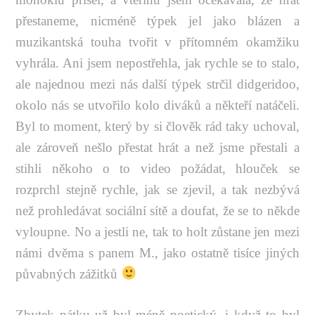
přestaneme, nicméně týpek jel jako blázen a
muzikantská touha tvořit v přítomném okamžiku
vyhrála. Ani jsem nepostřehla, jak rychle se to stalo,
ale najednou mezi nás další týpek strčil didgeridoo,
okolo nás se utvořilo kolo diváků a někteří natáčeli.
Byl to moment, který by si člověk rád taky uchoval,
ale zároveň nešlo přestat hrát a než jsme přestali a
stihli někoho o to video požádat, hlouček se
rozprchl stejně rychle, jak se zjevil, a tak nezbývá
než prohledávat sociální sítě a doufat, že se to někde
vyloupne. No a jestli ne, tak to holt zůstane jen mezi
námi dvěma s panem M., jako ostatně tisíce jiných
půvabných zážitků
Zbytek pátku už byl méně poetický, i když to byl