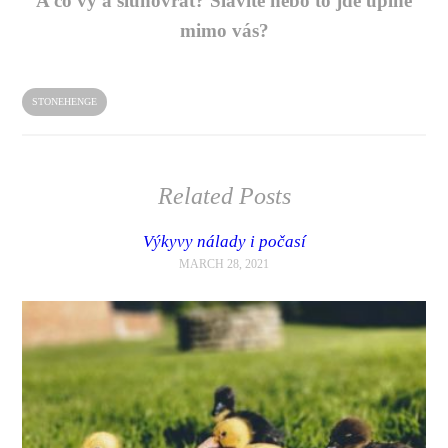
A co vy a slunovrat? Slavíte nebo to jde úplně
mimo vás?
STONEHENGE
Related Posts
Výkyvy nálady i počasí
MARCH 28, 2021