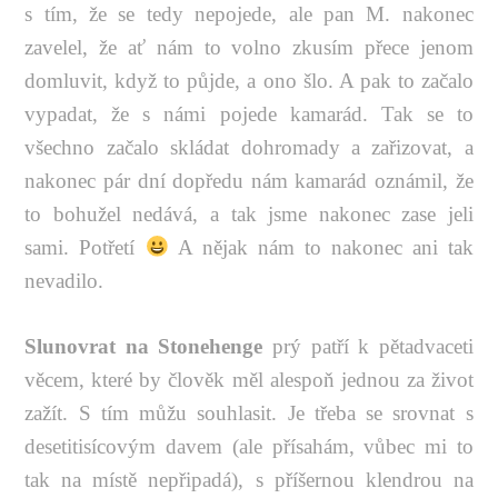
s tím, že se tedy nepojede, ale pan M. nakonec
zavelel, že ať nám to volno zkusím přece jenom
domluvit, když to půjde, a ono šlo. A pak to začalo
vypadat, že s námi pojede kamarád. Tak se to
všechno začalo skládat dohromady a zařizovat, a
nakonec pár dní dopředu nám kamarád oznámil, že
to bohužel nedává, a tak jsme nakonec zase jeli
sami. Potřetí
A nějak nám to nakonec ani tak
nevadilo.
Slunovrat na Stonehenge
prý patří k pětadvaceti
věcem, které by člověk měl alespoň jednou za život
zažít. S tím můžu souhlasit. Je třeba se srovnat s
desetitisícovým davem (ale přísahám, vůbec mi to
tak na místě nepřipadá), s příšernou klendrou na