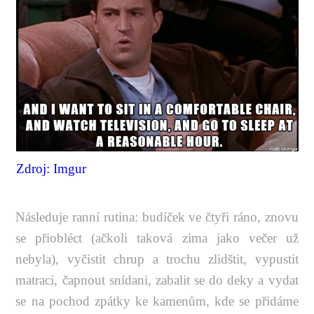
Zdroj: Imgur
Následuje ranní rutina: budíček ve čtyři ráno, znovu
se přiobléct (ačkoli taková zima jako večer už
nebyla), vyčistit chrup a trochu zlidštit, vypustit
matraci, čapnout snídani, zabalit se do deky a vydat
se na pochod zpátky ke kamenům, kde se přidáme