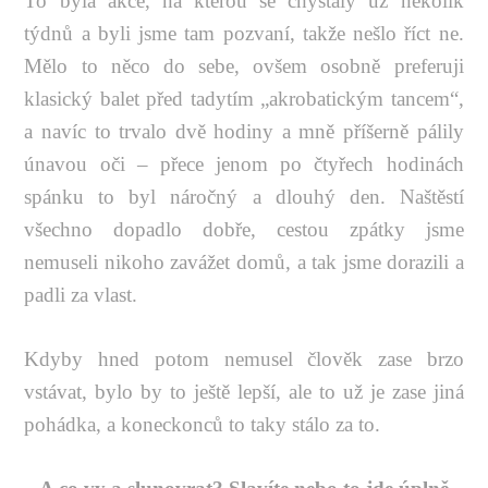
To byla akce, na kterou se chystaly už několik
týdnů a byli jsme tam pozvaní, takže nešlo říct ne.
Mělo to něco do sebe, ovšem osobně preferuji
klasický balet před tadytím „akrobatickým tancem“,
a navíc to trvalo dvě hodiny a mně příšerně pálily
únavou oči – přece jenom po čtyřech hodinách
spánku to byl náročný a dlouhý den. Naštěstí
všechno dopadlo dobře, cestou zpátky jsme
nemuseli nikoho zavážet domů, a tak jsme dorazili a
padli za vlast.
Kdyby hned potom nemusel člověk zase brzo
vstávat, bylo by to ještě lepší, ale to už je zase jiná
pohádka, a koneckonců to taky stálo za to.