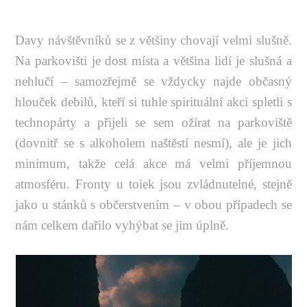
Davy návštěvníků se z většiny chovají velmi slušně.
Na parkovišti je dost místa a většina lidí je slušná a
nehlučí – samozřejmě se vždycky najde občasný
hlouček debilů, kteří si tuhle spirituální akci spletli s
technopárty a přijeli se sem ožírat na parkoviště
(dovnitř se s alkoholem naštěstí nesmí), ale je jich
minimum, takže celá akce má velmi příjemnou
atmosféru. Fronty u toiek jsou zvládnutelné, stejně
jako u stánků s občerstvením – v obou případech se
nám celkem dařilo vyhýbat se jim úplně.