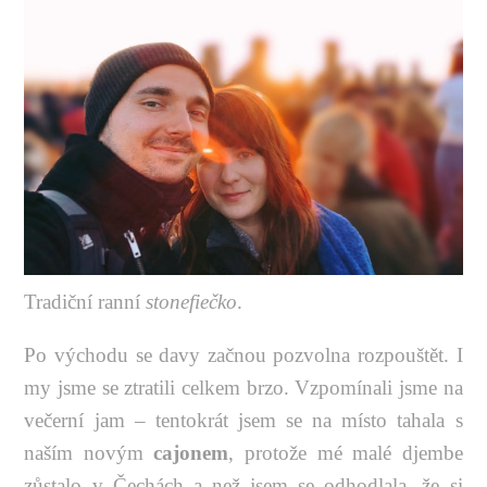
Tradiční ranní
stonefiečko
.
Po východu se davy začnou pozvolna rozpouštět. I
my jsme se ztratili celkem brzo. Vzpomínali jsme na
večerní jam – tentokrát jsem se na místo tahala s
naším novým
cajonem
, protože mé malé djembe
zůstalo v Čechách a než jsem se odhodlala, že si