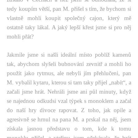
tedy koupím větší, pan M. přišel s tím, že bychom si
vlastně mohli koupit společný cajon, který mě
ostatně taky lákal. A jaký lepší křest jsme si pro něj
mohli přát?
Jakmile jsme si našli ideální místo poblíž kamenů
tak, abychom slyšeli bubnování zevnitř a mohli ho
použít jako rytmus, ale nebyli jím přehlučeni, pan
M. vybalil kytaru, kterou si tam taky přijel „nabít“, a
začali jsme hrát. Nehráli jsme ani půl minuty, když
se najednou odkudsi vzal týpek s monoklem a začal
do naší hry divoce rapovat. Z toho, jak opile a
agresivně se hrnul na pana M. a prskal na něj, jsem
získala jasnou představu o tom, kde k tomu
monoklu přišel, a vteřinu jsem očekávala, že hrát