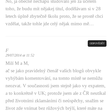
No, já obecně nechápu studování jen za účelem
toho, že budu mít nějakej titul, dodělávam si v 28
letech úplně zbytečně školu proto, že se prostě chci
vzdělat, takže tohle jde celý nějak mimo mě…
ODPOVĚDĚT
F
29/07/2014 at 11:52
Milí M a M,
ač se jako pravidelný čtenář vašich blogů obvykle
vyhýbám komentování, na tomto místě se nemůžu
neozvat. V současnosti jsem stejně jako vy expatem,
a to konkrétně v UK; protože jsem ale z ČR neutíkal
před životními zklamáními či neúspěchy, snažím se
život zde vnímat bez růžových brýlí, které máte na