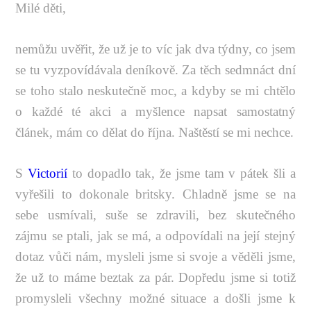
Milé děti,
nemůžu uvěřit, že už je to víc jak dva týdny, co jsem
se tu vyzpovídávala deníkově. Za těch sedmnáct dní
se toho stalo neskutečně moc, a kdyby se mi chtělo
o každé té akci a myšlence napsat samostatný
článek, mám co dělat do října. Naštěstí se mi nechce.
S
Victorií
to dopadlo tak, že jsme tam v pátek šli a
vyřešili to dokonale britsky. Chladně jsme se na
sebe usmívali, suše se zdravili, bez skutečného
zájmu se ptali, jak se má, a odpovídali na její stejný
dotaz vůči nám, mysleli jsme si svoje a věděli jsme,
že už to máme beztak za pár. Dopředu jsme si totiž
promysleli všechny možné situace a došli jsme k