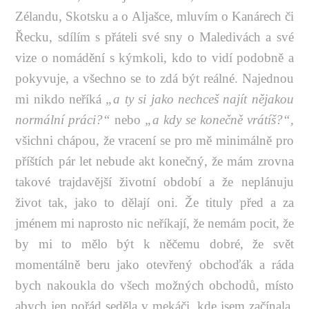
Zélandu, Skotsku a o Aljašce, mluvím o Kanárech či
Řecku, sdílím s přáteli své sny o Maledivách a své
vize o nomádění s kýmkoli, kdo to vidí podobně a
pokyvuje, a všechno se to zdá být reálné. Najednou
mi nikdo neříká
„a ty si jako nechceš najít nějakou
normální práci?“
nebo
„a kdy se konečně vrátíš?“,
všichni chápou, že vracení se pro mě minimálně pro
příštích pár let nebude akt konečný, že mám zrovna
takové trajdavější životní období a že neplánuju
život tak, jako to dělají oni. Že tituly před a za
jménem mi naprosto nic neříkají, že nemám pocit, že
by mi to mělo být k něčemu dobré, že svět
momentálně beru jako otevřený obchoďák a ráda
bych nakoukla do všech možných obchodů, místo
abych jen pořád seděla v mekáči, kde jsem začínala,