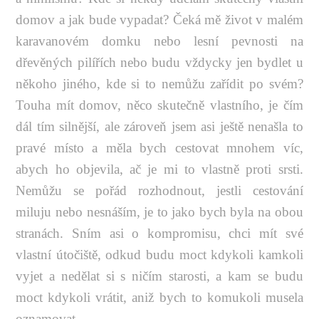
domov a jak bude vypadat? Čeká mě život v malém
karavanovém domku nebo lesní pevnosti na
dřevěných pilířích nebo budu vždycky jen bydlet u
někoho jiného, kde si to nemůžu zařídit po svém?
Touha mít domov, něco skutečně vlastního, je čím
dál tím silnější, ale zároveň jsem asi ještě nenašla to
pravé místo a měla bych cestovat mnohem víc,
abych ho objevila, ač je mi to vlastně proti srsti.
Nemůžu se pořád rozhodnout, jestli cestování
miluju nebo nesnáším, je to jako bych byla na obou
stranách. Sním asi o kompromisu, chci mít své
vlastní útočiště, odkud budu moct kdykoli kamkoli
vyjet a nedělat si s ničím starosti, a kam se budu
moct kdykoli vrátit, aniž bych to komukoli musela
oznamovat.