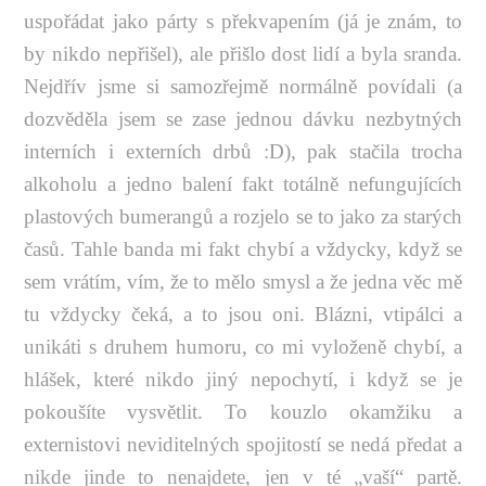
uspořádat jako párty s překvapením (já je znám, to
by nikdo nepřišel), ale přišlo dost lidí a byla sranda.
Nejdřív jsme si samozřejmě normálně povídali (a
dozvěděla jsem se zase jednou dávku nezbytných
interních i externích drbů :D), pak stačila trocha
alkoholu a jedno balení fakt totálně nefungujících
plastových bumerangů a rozjelo se to jako za starých
časů. Tahle banda mi fakt chybí a vždycky, když se
sem vrátím, vím, že to mělo smysl a že jedna věc mě
tu vždycky čeká, a to jsou oni. Blázni, vtipálci a
unikáti s druhem humoru, co mi vyloženě chybí, a
hlášek, které nikdo jiný nepochytí, i když se je
pokoušíte vysvětlit. To kouzlo okamžiku a
externistovi neviditelných spojitostí se nedá předat a
nikde jinde to nenajdete, jen v té „vaší“ partě.