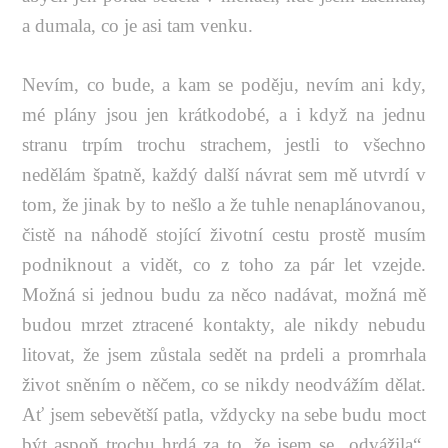
a dumala, co je asi tam venku.
Nevím, co bude, a kam se poděju, nevím ani kdy,
mé plány jsou jen krátkodobé, a i když na jednu
stranu trpím trochu strachem, jestli to všechno
nedělám špatně, každý další návrat sem mě utvrdí v
tom, že jinak by to nešlo a že tuhle nenaplánovanou,
čistě na náhodě stojící životní cestu prostě musím
podniknout a vidět, co z toho za pár let vzejde.
Možná si jednou budu za něco nadávat, možná mě
budou mrzet ztracené kontakty, ale nikdy nebudu
litovat, že jsem zůstala sedět na prdeli a promrhala
život sněním o něčem, co se nikdy neodvážím dělat.
Ať jsem sebevětší patla, vždycky na sebe budu moct
být aspoň trochu hrdá za to, že jsem se „odvážila“,