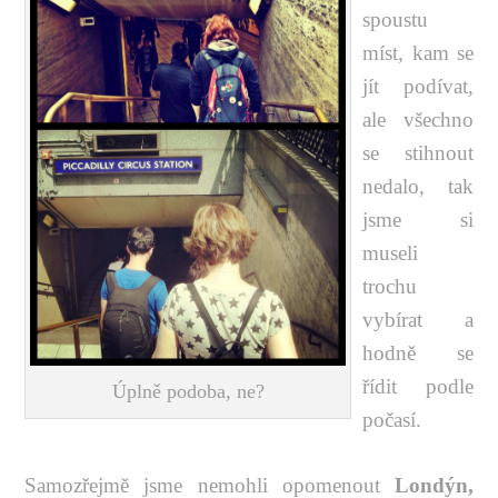
spoustu
míst, kam se
jít podívat,
ale všechno
se stihnout
nedalo, tak
jsme si
museli
trochu
vybírat a
hodně se
řídit podle
Úplně podoba, ne?
počasí.
Samozřejmě jsme nemohli opomenout
Londýn,