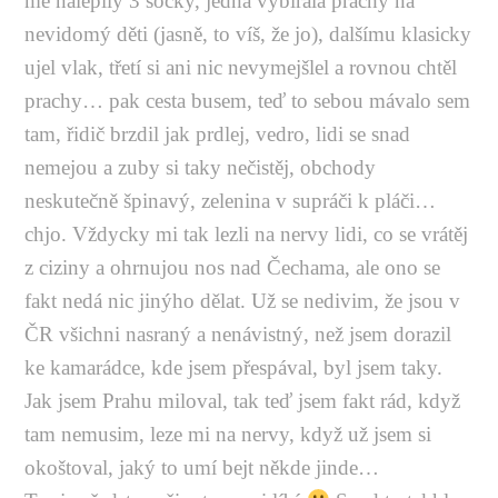
mě nalepily 3 socky, jedna vybírala prachy na
nevidomý děti (jasně, to víš, že jo), dalšímu klasicky
ujel vlak, třetí si ani nic nevymejšlel a rovnou chtěl
prachy… pak cesta busem, teď to sebou mávalo sem
tam, řidič brzdil jak prdlej, vedro, lidi se snad
nemejou a zuby si taky nečistěj, obchody
neskutečně špinavý, zelenina v supráči k pláči…
chjo. Vždycky mi tak lezli na nervy lidi, co se vrátěj
z ciziny a ohrnujou nos nad Čechama, ale ono se
fakt nedá nic jinýho dělat. Už se nedivim, že jsou v
ČR všichni nasraný a nenávistný, než jsem dorazil
ke kamarádce, kde jsem přespával, byl jsem taky.
Jak jsem Prahu miloval, tak teď jsem fakt rád, když
tam nemusim, leze mi na nervy, když už jsem si
okoštoval, jaký to umí bejt někde jinde…