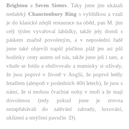
Brighton
a
Seven Sisters
. Taky jsme jim ukázali
nedaleký
Chanctonbury Ring
s vyhlídkou a vzali
je do klasické zdejší restaurace na oběd, pan M. jim
celý týden vyvařoval lahůdky, takže jely domů s
páskem značně povoleným, a v neposlední řadě
jsme také objevili napůl písčitou pláž jen asi půl
hodinky cesty autem od nás, takže jsme jeli i tam, a
všude se fotilo a obdivovalo a maminky si užívaly,
že jsou poprvé v životě v Anglii, že poprvé letěly
letadlem (alespoň v posledních 40ti letech), že jsou s
námi, že si mohou čvachtat nohy v moři a že mají
dovolenou (tedy pokud jsme je zrovna
nezapřahávali do zalévání zahrady, luxování,
uklízení a smýčení pavučin :D).