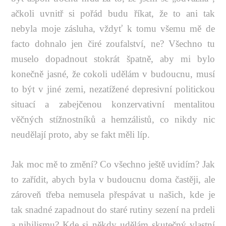
ačkoli uvnitř si pořád budu říkat, že to ani tak
nebyla moje zásluha, vždyť k tomu všemu mě de
facto dohnalo jen čiré zoufalství, ne? Všechno tu
muselo dopadnout stokrát špatně, aby mi bylo
konečně jasné, že cokoli udělám v budoucnu, musí
to být v jiné zemi, nezatížené depresivní politickou
situací a zabejčenou konzervativní mentalitou
věčných stížnostníků a hemzálistů, co nikdy nic
neudělají proto, aby se fakt měli líp.
Jak moc mě to změní? Co všechno ještě uvidím? Jak
to zařídit, abych byla v budoucnu doma častěji, ale
zároveň třeba nemusela přespávat u našich, kde je
tak snadné zapadnout do staré rutiny sezení na prdeli
a nihilismu? Kde si někdy udělám skutečný vlastní