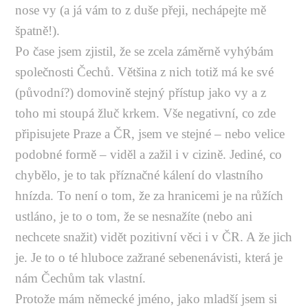
nose vy (a já vám to z duše přeji, nechápejte mě
špatně!).
Po čase jsem zjistil, že se zcela záměrně vyhýbám
společnosti Čechů. Většina z nich totiž má ke své
(původní?) domovině stejný přístup jako vy a z
toho mi stoupá žluč krkem. Vše negativní, co zde
připisujete Praze a ČR, jsem ve stejné – nebo velice
podobné formě – viděl a zažil i v cizině. Jediné, co
chybělo, je to tak příznačné kálení do vlastního
hnízda. To není o tom, že za hranicemi je na růžích
ustláno, je to o tom, že se nesnažíte (nebo ani
nechcete snažit) vidět pozitivní věci i v ČR. A že jich
je. Je to o té hluboce zažrané sebenenávisti, která je
nám Čechům tak vlastní.
Protože mám německé jméno, jako mladší jsem si