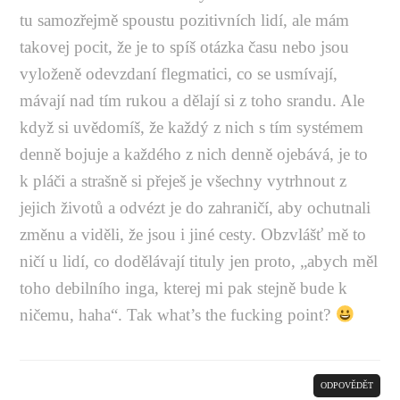
tu samozřejmě spoustu pozitivních lidí, ale mám
takovej pocit, že je to spíš otázka času nebo jsou
vyloženě odevzdaní flegmatici, co se usmívají,
mávají nad tím rukou a dělají si z toho srandu. Ale
když si uvědomíš, že každý z nich s tím systémem
denně bojuje a každého z nich denně ojebává, je to
k pláči a strašně si přeješ je všechny vytrhnout z
jejich životů a odvézt je do zahraničí, aby ochutnali
změnu a viděli, že jsou i jiné cesty. Obzvlášť mě to
ničí u lidí, co dodělávají tituly jen proto, „abych měl
toho debilního inga, kterej mi pak stejně bude k
ničemu, haha“. Tak what’s the fucking point?
ODPOVĚDĚT