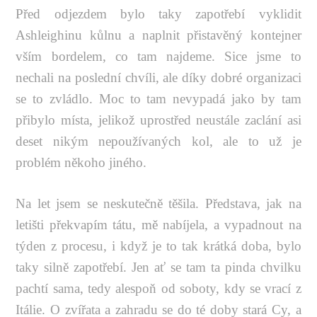
Před odjezdem bylo taky zapotřebí vyklidit
Ashleighinu kůlnu a naplnit přistavěný kontejner
vším bordelem, co tam najdeme. Sice jsme to
nechali na poslední chvíli, ale díky dobré organizaci
se to zvládlo. Moc to tam nevypadá jako by tam
přibylo místa, jelikož uprostřed neustále zaclání asi
deset nikým nepoužívaných kol, ale to už je
problém někoho jiného.
Na let jsem se neskutečně těšila. Představa, jak na
letišti překvapím tátu, mě nabíjela, a vypadnout na
týden z procesu, i když je to tak krátká doba, bylo
taky silně zapotřebí. Jen ať se tam ta pinda chvilku
pachtí sama, tedy alespoň od soboty, kdy se vrací z
Itálie. O zvířata a zahradu se do té doby stará Cy, a