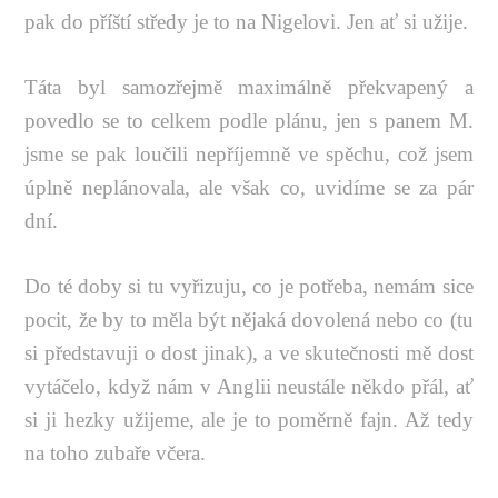
pak do příští středy je to na Nigelovi. Jen ať si užije.
Táta byl samozřejmě maximálně překvapený a
povedlo se to celkem podle plánu, jen s panem M.
jsme se pak loučili nepříjemně ve spěchu, což jsem
úplně neplánovala, ale však co, uvidíme se za pár
dní.
Do té doby si tu vyřizuju, co je potřeba, nemám sice
pocit, že by to měla být nějaká dovolená nebo co (tu
si představuji o dost jinak), a ve skutečnosti mě dost
vytáčelo, když nám v Anglii neustále někdo přál, ať
si ji hezky užijeme, ale je to poměrně fajn. Až tedy
na toho zubaře včera.