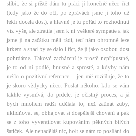
slíbit, že si příště dám tu práci jí konečně něco říct
(tedy jako že do očí, po zprávách jsme jí toho už
řekli docela dost), a hlavně je tu pořád to rozhodnutí
viz výše, ale ztratila jsem k ní veškeré sympatie a jak
jsme ji na začátku měli rádi, teď nám ohromně leze
krkem a snad by se dalo i říct, že jí jako osobou dost
pohrdáme. Takové zacházení je prostě nepřípustné,
je to od ní podlé, hnusné a sprosté, a kdyby nám
nešlo o pozitivní reference… jen mě rozčiluje, že to
je skoro vždycky něco. Poslat někoho, kdo se vám
takhle vysmívá, do prdele, je očistný proces, a já
bych mnohem radši udělala to, než zatínat zuby,
uklidňovat se, obhajovat si dospělejší chování a pak
se z toho vyventilovat kupováním pěkných bílých
šatiček. Ale nenaděláš nic, holt se nám to posílání do