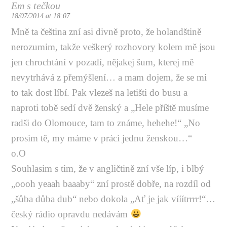
Em s tečkou
18/07/2014 at 18:07
Mně ta čeština zní asi divně proto, že holandštině
nerozumim, takže veškerý rozhovory kolem mě jsou
jen chrochtání v pozadí, nějakej šum, kterej mě
nevytrhává z přemýšlení… a mam dojem, že se mi
to tak dost líbí. Pak vlezeš na letišti do busu a
naproti tobě sedí dvě ženský a „Hele příště musíme
radši do Olomouce, tam to známe, hehehe!“ „No
prosim tě, my máme v práci jednu ženskou…“
o.O
Souhlasim s tim, že v angličtině zní vše líp, i blbý
„oooh yeaah baaaby“ zní prostě dobře, na rozdíl od
„šůba důba dub“ nebo dokola „Ať je jak vííítrrrr!“…
český rádio opravdu nedávám