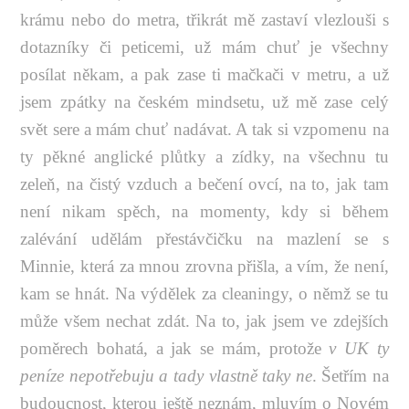
krámu nebo do metra, třikrát mě zastaví vlezlouši s
dotazníky či peticemi, už mám chuť je všechny
posílat někam, a pak zase ti mačkači v metru, a už
jsem zpátky na českém mindsetu, už mě zase celý
svět sere a mám chuť nadávat. A tak si vzpomenu na
ty pěkné anglické plůtky a zídky, na všechnu tu
zeleň, na čistý vzduch a bečení ovcí, na to, jak tam
není nikam spěch, na momenty, kdy si během
zalévání udělám přestávčičku na mazlení se s
Minnie, která za mnou zrovna přišla, a vím, že není,
kam se hnát. Na výdělek za cleaningy, o němž se tu
může všem nechat zdát. Na to, jak jsem ve zdejších
poměrech bohatá, a jak se mám, protože
v UK ty
peníze nepotřebuju a tady vlastně taky ne
. Šetřím na
budoucnost, kterou ještě neznám, mluvím o Novém