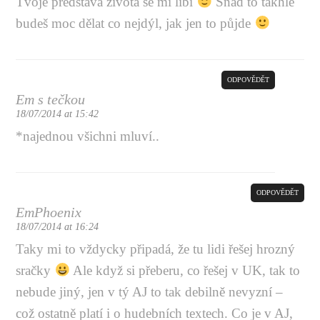
Tvoje představa života se mi líbí
Snad to takhle
budeš moc dělat co nejdýl, jak jen to půjde
ODPOVĚDĚT
Em s tečkou
18/07/2014 at 15:42
*najednou všichni mluví..
ODPOVĚDĚT
EmPhoenix
18/07/2014 at 16:24
Taky mi to vždycky připadá, že tu lidi řešej hrozný
sračky
Ale když si přeberu, co řešej v UK, tak to
nebude jiný, jen v tý AJ to tak debilně nevyzní –
což ostatně platí i o hudebních textech. Co je v AJ,