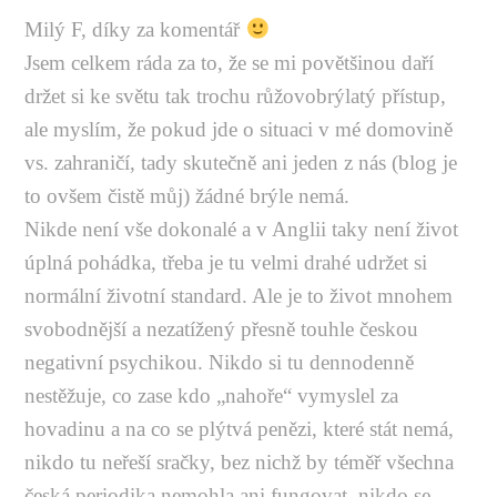
Milý F, díky za komentář
Jsem celkem ráda za to, že se mi povětšinou daří
držet si ke světu tak trochu růžovobrýlatý přístup,
ale myslím, že pokud jde o situaci v mé domovině
vs. zahraničí, tady skutečně ani jeden z nás (blog je
to ovšem čistě můj) žádné brýle nemá.
Nikde není vše dokonalé a v Anglii taky není život
úplná pohádka, třeba je tu velmi drahé udržet si
normální životní standard. Ale je to život mnohem
svobodnější a nezatížený přesně touhle českou
negativní psychikou. Nikdo si tu dennodenně
nestěžuje, co zase kdo „nahoře“ vymyslel za
hovadinu a na co se plýtvá penězi, které stát nemá,
nikdo tu neřeší sračky, bez nichž by téměř všechna
česká periodika nemohla ani fungovat, nikdo se