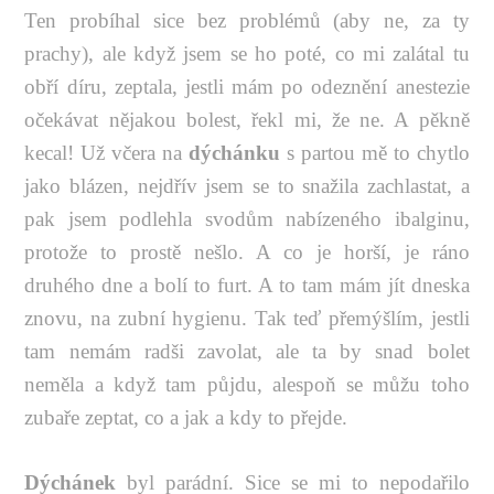
Ten probíhal sice bez problémů (aby ne, za ty
prachy), ale když jsem se ho poté, co mi zalátal tu
obří díru, zeptala, jestli mám po odeznění anestezie
očekávat nějakou bolest, řekl mi, že ne. A pěkně
kecal! Už včera na
dýchánku
s partou mě to chytlo
jako blázen, nejdřív jsem se to snažila zachlastat, a
pak jsem podlehla svodům nabízeného ibalginu,
protože to prostě nešlo. A co je horší, je ráno
druhého dne a bolí to furt. A to tam mám jít dneska
znovu, na zubní hygienu. Tak teď přemýšlím, jestli
tam nemám radši zavolat, ale ta by snad bolet
neměla a když tam půjdu, alespoň se můžu toho
zubaře zeptat, co a jak a kdy to přejde.
Dýchánek
byl parádní. Sice se mi to nepodařilo