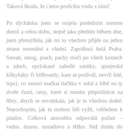
Taková škoda, že i letos prošvihu vodu s nimi!
Po dýchánku jsem se rozjela posledním metrem
domů a celou dobu, stejně jako předtím během dne,
jsem přemýšlela, jak mi to všechno přijde na jednu
stranu normální a všední. Zaprášená šedá Praha.
Smrad, smog, prach, pachy moči po všech koutech
a zdech, oprýskané zašedlé omítky, sprejerské
klikyháky či billboardy, kam se podíváš, nevrlí lidé,
tupci, co neumí mačkat tlačítka v mhd a blbě na ty
dveře čumí, ceny, které si musím přepočítávat na
libry, abych se nevztekala, jak je tu všechno drahé.
Nepochopím, jak tu mohou lidi vyžít, vzhledem k
platům. Celková atmosféra odpovídá počasí –
vedro, dusno, smradlavo a těžko. Než dojdu do