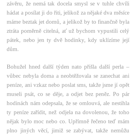
závěru, že nemá tak docela smysl se v tuhle chvíli
hádat a posílat ji do řiti, jelikož za nějaké dva měsíce
máme beztak jet domů, a jelikož by to finančně byla
ztráta poměrně citelná, ať už bychom vypustili celý
pátek, nebo jen ty dvě hodinky, kdy uklízíme její
dům.
Bohužel hned další týden nato přišla další perla –
vůbec nebyla doma a neobtěžovala se zanechat ani
peníze, ani vzkaz nebo poslat sms, takže jsme jí opět
museli psát, co se děje, a odjet bez peněz. Po pár
hodinách nám odepsala, že se omlouvá, ale nestihla
ty peníze zařídit, než odjela na dovolenou, že toho
nějak bylo moc nebo co. Upřímně řečeno teď mám
plno jiných věcí, jimiž se zabývat, takže nemůžu