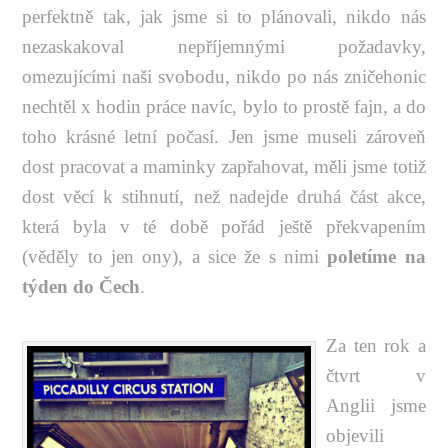
perfektně tak, jak jsme si to plánovali, nikdo nás
nezaskakoval nepříjemnými požadavky,
omezujícími naši svobodu, nikdo po nás zničehonic
nechtěl x hodin práce navíc, bylo to prostě fajn, a do
toho krásné letní počasí. Jen jsme museli zároveň
dost pracovat a maminky zapřahovat, měli jsme totiž
dost věcí k stihnutí, než nadejde druhá část akce,
která byla v té době pořád ještě překvapením
(věděly to jen ony), a sice že s nimi
poletíme na
týden do Čech
.
Za ten rok a
čtvrt v
Anglii jsme
objevili