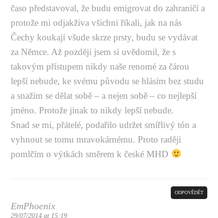
časo představoval, že budu emigrovat do zahraničí a
protože mi odjakživa všichni říkali, jak na nás
Čechy koukají všude skrze prsty, budu se vydávat
za Němce. Až později jsem si uvědomil, že s
takovým přístupem nikdy naše renomé za čárou
lepší nebude, ke svému původu se hlásím bez studu
a snažím se dělat sobě – a nejen sobě – co nejlepší
jméno. Protože jinak to nikdy lepší nebude.
Snad se mi, přátelé, podařilo udržet smířlivý tón a
vyhnout se tomu mravokárnému. Proto raději
pomlčím o výtkách směrem k české MHD
ODPOVĚDĚT
EmPhoenix
29/07/2014 at 15:19