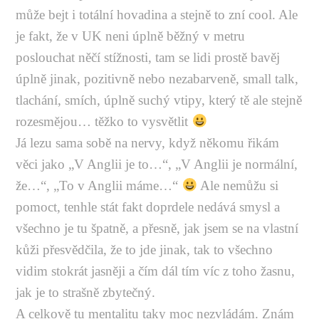
může bejt i totální hovadina a stejně to zní cool. Ale
je fakt, že v UK neni úplně běžný v metru
poslouchat něčí stížnosti, tam se lidi prostě bavěj
úplně jinak, pozitivně nebo nezabarveně, small talk,
tlachání, smích, úplně suchý vtipy, který tě ale stejně
rozesmějou… těžko to vysvětlit
Já lezu sama sobě na nervy, když někomu řikám
věci jako „V Anglii je to…“, „V Anglii je normální,
že…“, „To v Anglii máme…“
Ale nemůžu si
pomoct, tenhle stát fakt doprdele nedává smysl a
všechno je tu špatně, a přesně, jak jsem se na vlastní
kůži přesvědčila, že to jde jinak, tak to všechno
vidim stokrát jasněji a čím dál tím víc z toho žasnu,
jak je to strašně zbytečný.
A celkově tu mentalitu taky moc nezvládám. Znám