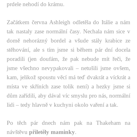
prdele nehodí do krámu.
Začátkem června Ashleigh odletěla do Itálie a nám
tak nastaly zase normální časy. Nechala nám sice v
domě nehorázný bordel a všude stály krabice ze
stěhování, ale s tím jsme si během pár dní docela
poradili (jen doufám, že pak nebude mít řeči, že
jsme všechno nevypakovali – netušili jsme ovšem,
kam, jelikož spoustu věcí má teď dvakrát a víckrát a
místa ve skříních zase tolik není) a hezky jsme si
dům zařídili, aby dával víc smyslu pro nás, normální
lidi – tedy hlavně v kuchyni okolo vaření a tak.
Po těch pár dnech nám pak na Thakeham na
návštěvu
přiletěly maminky
.