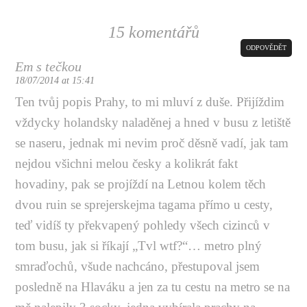
15 komentářů
ODPOVĚDĚT
Em s tečkou
18/07/2014 at 15:41
Ten tvůj popis Prahy, to mi mluví z duše. Přijíždim
vždycky holandsky naladěnej a hned v busu z letiště
se naseru, jednak mi nevim proč děsně vadí, jak tam
nejdou všichni melou česky a kolikrát fakt
hovadiny, pak se projíždí na Letnou kolem těch
dvou ruin se sprejerskejma tagama přímo u cesty,
teď vidíš ty překvapený pohledy všech cizinců v
tom busu, jak si říkají „Tvl wtf?“… metro plný
smraďochů, všude nachcáno, přestupoval jsem
posledně na Hlaváku a jen za tu cestu na metro se na