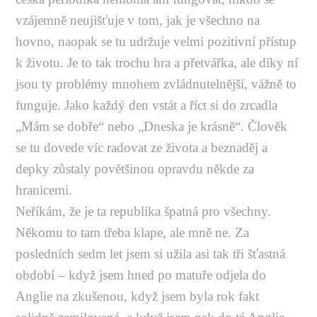
vzájemně neujišťuje v tom, jak je všechno na
hovno, naopak se tu udržuje velmi pozitivní přístup
k životu. Je to tak trochu hra a přetvářka, ale díky ní
jsou ty problémy mnohem zvládnutelnější, vážně to
funguje. Jako každý den vstát a říct si do zrcadla
„Mám se dobře“ nebo „Dneska je krásně“. Člověk
se tu dovede víc radovat ze života a beznaděj a
depky zůstaly povětšinou opravdu někde za
hranicemi.
Neříkám, že je ta republika špatná pro všechny.
Někomu to tam třeba klape, ale mně ne. Za
posledních sedm let jsem si užila asi tak tři šťastná
období – když jsem hned po matuře odjela do
Anglie na zkušenou, když jsem byla rok fakt