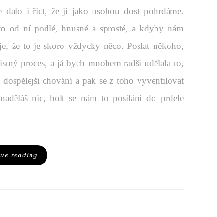
dalo i říct, že jí jako osobou dost pohrdáme.
 to od ní podlé, hnusné a sprosté, a kdyby nám
je, že to je skoro vždycky něco. Poslat někoho,
istný proces, a já bych mnohem radši udělala to,
i dospělejší chování a pak se z toho vyventilovat
aděláš nic, holt se nám to posílání do prdele
nue reading