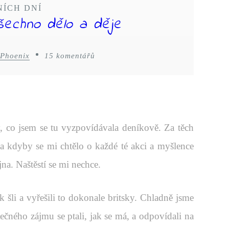
NÍCH DNÍ
šechno dělo a děje
 Phoenix
15 komentářů
y, co jsem se tu vyzpovídávala deníkově. Za těch
a kdyby se mi chtělo o každé té akci a myšlence
na. Naštěstí se mi nechce.
 šli a vyřešili to dokonale britsky. Chladně jsme
utečného zájmu se ptali, jak se má, a odpovídali na