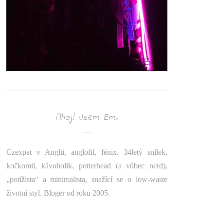
Ahoj! Jsem Em.
Czexpat v Anglii, anglofil, fénix. 34letý snílek,
kočkomil, kávoholik, potterhead (a vůbec nerd),
„potížista“ a minimalista, snažící se o low-waste
životní styl. Bloger od roku 2005.