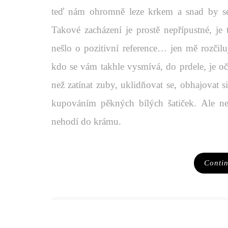
teď nám ohromně leze krkem a snad by se 
Takové zacházení je prostě nepřípustné, je
nešlo o pozitivní reference… jen mě rozčilu
kdo se vám takhle vysmívá, do prdele, je oč
než zatínat zuby, uklidňovat se, obhajovat s
kupováním pěkných bílých šatiček. Ale nen
nehodí do krámu.
Conti