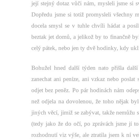
její stejný dotaz vůči nám, mysleli jsme si 
Dopředu jsme si totiž promysleli všechny m
docela smysl se v tuhle chvíli hádat a posíl
beztak jet domů, a jelikož by to finančně by
celý pátek, nebo jen ty dvě hodinky, kdy ukl
Bohužel hned další týden nato přišla dalš
zanechat ani peníze, ani vzkaz nebo poslat s
odjet bez peněz. Po pár hodinách nám odepsal
než odjela na dovolenou, že toho nějak b
jiných věcí, jimiž se zabývat, takže nemůžu sl
(tedy jako že do očí, po zprávách jsme jí to
rozhodnutí viz výše, ale ztratila jsem k ní v