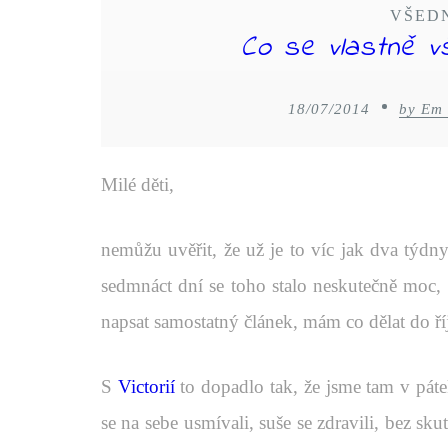
VŠED
Co se vlastně v
18/07/2014
by Em
Milé děti,
nemůžu uvěřit, že už je to víc jak dva týdn
sedmnáct dní se toho stalo neskutečně moc, 
napsat samostatný článek, mám co dělat do říj
S
Victorií
to dopadlo tak, že jsme tam v pátek
se na sebe usmívali, suše se zdravili, bez sk