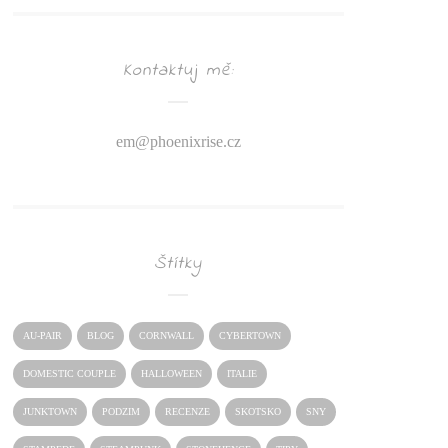
Kontaktuj mě:
em@
phoenixrise.cz
Štítky
AU-PAIR
BLOG
CORNWALL
CYBERTOWN
DOMESTIC COUPLE
HALLOWEEN
ITALIE
JUNKTOWN
PODZIM
RECENZE
SKOTSKO
SNY