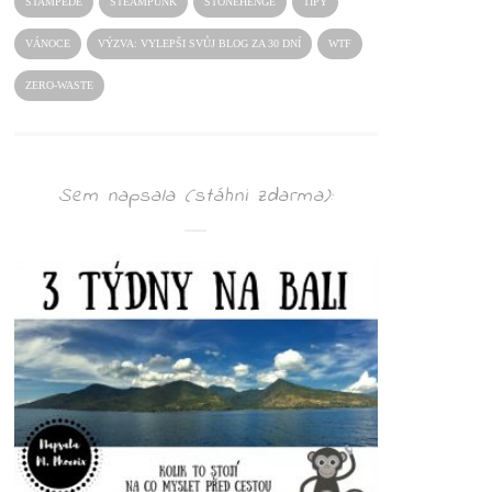
STAMPEDE
STEAMPUNK
STONEHENGE
TIPY
VÁNOCE
VÝZVA: VYLEPŠI SVŮJ BLOG ZA 30 DNÍ
WTF
ZERO-WASTE
Sem napsala (stáhni zdarma):