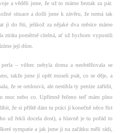
svoje a věděli jsme, že už to máme beztak za pár.
ožné situace a došli jsme k závěru, že nemá tak
at ji do řiti, jelikož za nějaké dva měsíce máme
la ztráta poměrně citelná, ať už bychom vypustili
ízíme její dům.
í perla – vůbec nebyla doma a neobtěžovala se
ms, takže jsme jí opět museli psát, co se děje, a
a, že se omlouvá, ale nestihla ty peníze zařídit,
ylo moc nebo co. Upřímně řečeno teď mám plno
íbit, že si příště dám tu práci jí konečně něco říct
ho už řekli docela dost), a hlavně je tu pořád to
eškeré sympatie a jak jsme ji na začátku měli rádi,