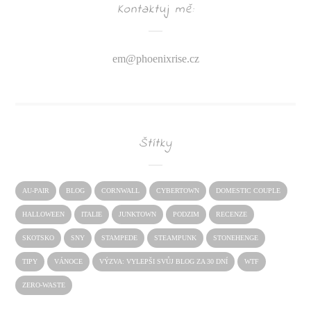
Kontaktuj mě:
em@
phoenixrise.cz
Štítky
AU-PAIR
BLOG
CORNWALL
CYBERTOWN
DOMESTIC COUPLE
HALLOWEEN
ITALIE
JUNKTOWN
PODZIM
RECENZE
SKOTSKO
SNY
STAMPEDE
STEAMPUNK
STONEHENGE
TIPY
VÁNOCE
VÝZVA: VYLEPŠI SVŮJ BLOG ZA 30 DNÍ
WTF
ZERO-WASTE