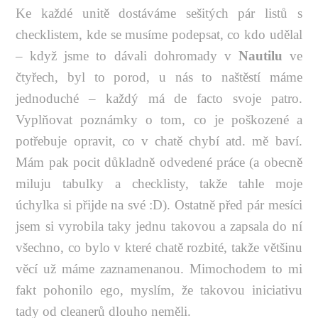
Ke každé unitě dostáváme sešitých pár listů s
checklistem, kde se musíme podepsat, co kdo udělal
– když jsme to dávali dohromady v
Nautilu
ve
čtyřech, byl to porod, u nás to naštěstí máme
jednoduché – každý má de facto svoje patro.
Vyplňovat poznámky o tom, co je poškozené a
potřebuje opravit, co v chatě chybí atd. mě baví.
Mám pak pocit důkladně odvedené práce (a obecně
miluju tabulky a checklisty, takže tahle moje
úchylka si přijde na své :D). Ostatně před pár mesíci
jsem si vyrobila taky jednu takovou a zapsala do ní
všechno, co bylo v které chatě rozbité, takže většinu
věcí už máme zaznamenanou. Mimochodem to mi
fakt pohonilo ego, myslím, že takovou iniciativu
tady od cleanerů dlouho neměli.