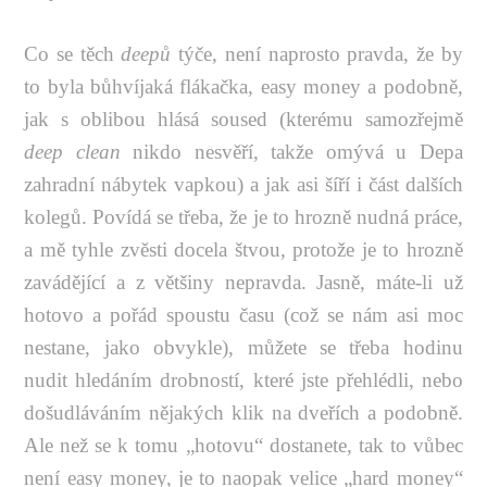
Co se těch
deepů
týče, není naprosto pravda, že by
to byla bůhvíjaká flákačka, easy money a podobně,
jak s oblibou hlásá soused (kterému samozřejmě
deep clean
nikdo nesvěří, takže omývá u Depa
zahradní nábytek vapkou) a jak asi šíří i část dalších
kolegů. Povídá se třeba, že je to hrozně nudná práce,
a mě tyhle zvěsti docela štvou, protože je to hrozně
zavádějící a z většiny nepravda. Jasně, máte-li už
hotovo a pořád spoustu času (což se nám asi moc
nestane, jako obvykle), můžete se třeba hodinu
nudit hledáním drobností, které jste přehlédli, nebo
došudláváním nějakých klik na dveřích a podobně.
Ale než se k tomu „hotovu“ dostanete, tak to vůbec
není easy money, je to naopak velice „hard money“