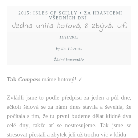
2015: ISLES OF SCILLY
•
ZA HRANICEMI
VŠEDNÍCH DNÍ
Jedna unita hotová, 8 zbývá. Uf.
11/11/2015
by Em Phoenix
Žádné komentáře
Tak
Compass
máme hotový! ✓
Zvládli jsme to podle předpisu za jeden a půl dne,
ačkoli šéfová se za námi dnes stavila a ševelila, že
počítala s tím, že tu první budeme dělat klidně dva
celé dny, takže ať se nestresujeme. Tak jsme se
stresovat přestali a zbytek jeli už trochu víc v klidu –