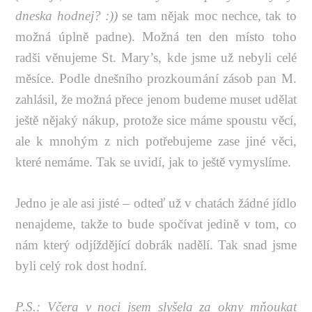
dneska hodnej? :))
se tam nějak moc nechce, tak to
možná úplně padne). Možná ten den místo toho
radši věnujeme St. Mary’s, kde jsme už nebyli celé
měsíce. Podle dnešního prozkoumání zásob pan M.
zahlásil, že možná přece jenom budeme muset udělat
ještě nějaký nákup, protože sice máme spoustu věcí,
ale k mnohým z nich potřebujeme zase jiné věci,
které nemáme. Tak se uvidí, jak to ještě vymyslíme.
Jedno je ale asi jisté – odteď už v chatách žádné jídlo
nenajdeme, takže to bude spočívat jedině v tom, co
nám který odjíždějící dobrák nadělí. Tak snad jsme
byli celý rok dost hodní.
P.S.: Včera v noci jsem slyšela za okny mňoukat