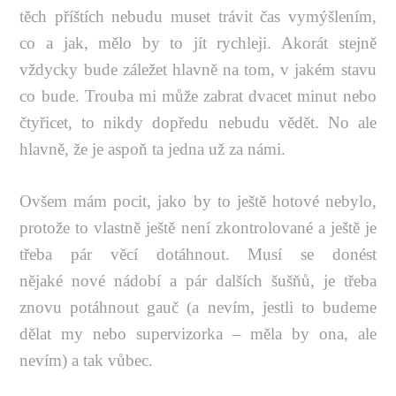
těch příštích nebudu muset trávit čas vymýšlením,
co a jak, mělo by to jít rychleji. Akorát stejně
vždycky bude záležet hlavně na tom, v jakém stavu
co bude. Trouba mi může zabrat dvacet minut nebo
čtyřicet, to nikdy dopředu nebudu vědět. No ale
hlavně, že je aspoň ta jedna už za námi.
Ovšem mám pocit, jako by to ještě hotové nebylo,
protože to vlastně ještě není zkontrolované a ještě je
třeba pár věcí dotáhnout. Musí se donést
nějaké nové nádobí a pár dalších šušňů, je třeba
znovu potáhnout gauč (a nevím, jestli to budeme
dělat my nebo supervizorka – měla by ona, ale
nevím) a tak vůbec.