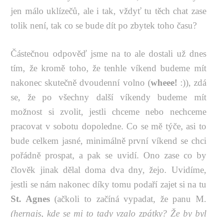
jen málo uklízečů, ale i tak, vždyť tu těch chat zase
tolik není, tak co se bude dít po zbytek toho času?
Částečnou odpověď jsme na to ale dostali už dnes
tím, že kromě toho, že tenhle víkend budeme mít
nakonec skutečně dvoudenní volno (
wheee!
:)), zdá
se, že po všechny další víkendy budeme mít
možnost si zvolit, jestli chceme nebo nechceme
pracovat v sobotu dopoledne. Co se mě týče, asi to
bude celkem jasné, minimálně první víkend se chci
pořádně prospat, a pak se uvidí. Ono zase co by
člověk jinak dělal doma dva dny, žejo. Uvidíme,
jestli se nám nakonec díky tomu podaří zajet si na tu
St. Agnes
(ačkoli to začíná vypadat, že panu M.
(hernajs, kde se mi to tady vzalo zpátky? Že by byl