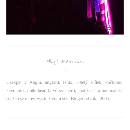
Ahoj! Jsem Em.
Czexpat v Anglii, anglofil, fénix. 34letý snílek, kočkomil,
kávoholik, potterhead (a vůbec nerd), „potížista“ a minimalista,
snažící se o low-waste životní styl. Bloger od roku 2005.