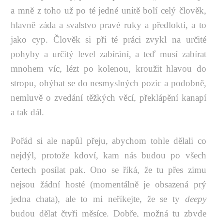
a mně z toho už po té jedné unitě bolí celý člověk,
hlavně záda a svalstvo pravé ruky a předloktí, a to
jako cyp. Člověk si při té práci zvykl na určité
pohyby a určitý level zabírání, a teď musí zabírat
mnohem víc, lézt po kolenou, kroužit hlavou do
stropu, ohýbat se do nesmyslných pozic a podobně,
nemluvě o zvedání těžkých věcí, překlápění kanapí
a tak dál.
Pořád si ale napůl přeju, abychom tohle dělali co
nejdýl, protože kdoví, kam nás budou po všech
čertech posílat pak. Ono se říká, že tu přes zimu
nejsou žádní hosté (momentálně je obsazená prý
jedna chata), ale to mi neříkejte, že se ty
deepy
budou dělat čtyři měsíce. Dobře, možná tu zbyde