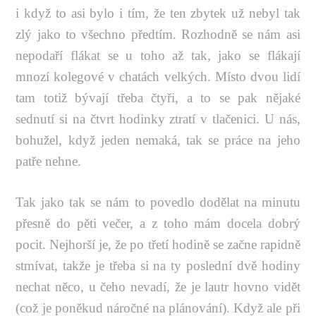
i když to asi bylo i tím, že ten zbytek už nebyl tak
zlý jako to všechno předtím. Rozhodně se nám asi
nepodaří flákat se u toho až tak, jako se flákají
mnozí kolegové v chatách velkých. Místo dvou lidí
tam totiž bývají třeba čtyři, a to se pak nějaké
sednutí si na čtvrt hodinky ztratí v tlačenici. U nás,
bohužel, když jeden nemaká, tak se práce na jeho
patře nehne.
Tak jako tak se nám to povedlo dodělat na minutu
přesně do pěti večer, a z toho mám docela dobrý
pocit. Nejhorší je, že po třetí hodině se začne rapidně
stmívat, takže je třeba si na ty poslední dvě hodiny
nechat něco, u čeho nevadí, že je lautr hovno vidět
(což je poněkud náročné na plánování). Když ale při