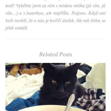
kotě! Vyběhla jsem za ním s miskou mléka (já vím, já
vím…) a s baterkou, ale nepřišlo. Nojono. Když oni
holt nevědí, že u nás je kočičí útulek. Ale tak třeba se
ještě osmělí.
Related Posts