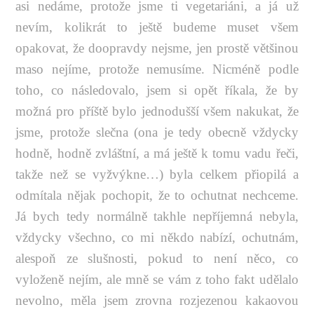
asi nedáme, protože jsme ti vegetariáni, a já už
nevím, kolikrát to ještě budeme muset všem
opakovat, že doopravdy nejsme, jen prostě většinou
maso nejíme, protože nemusíme. Nicméně podle
toho, co následovalo, jsem si opět říkala, že by
možná pro příště bylo jednodušší všem nakukat, že
jsme, protože slečna (ona je tedy obecně vždycky
hodně, hodně zvláštní, a má ještě k tomu vadu řeči,
takže než se vyžvýkne…) byla celkem přiopilá a
odmítala nějak pochopit, že to ochutnat nechceme.
Já bych tedy normálně takhle nepříjemná nebyla,
vždycky všechno, co mi někdo nabízí, ochutnám,
alespoň ze slušnosti, pokud to není něco, co
vyloženě nejím, ale mně se vám z toho fakt udělalo
nevolno, měla jsem zrovna rozjezenou kakaovou