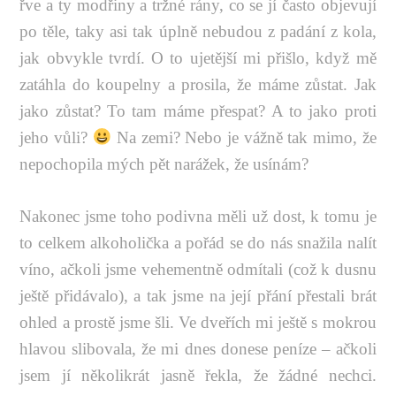
řve a ty modřiny a tržné rány, co se jí často objevují
po těle, taky asi tak úplně nebudou z padání z kola,
jak obvykle tvrdí. O to ujetější mi přišlo, když mě
zatáhla do koupelny a prosila, že máme zůstat. Jak
jako zůstat? To tam máme přespat? A to jako proti
jeho vůli?
Na zemi? Nebo je vážně tak mimo, že
nepochopila mých pět narážek, že usínám?
Nakonec jsme toho podivna měli už dost, k tomu je
to celkem alkoholička a pořád se do nás snažila nalít
víno, ačkoli jsme vehementně odmítali (což k dusnu
ještě přidávalo), a tak jsme na její přání přestali brát
ohled a prostě jsme šli. Ve dveřích mi ještě s mokrou
hlavou slibovala, že mi dnes donese peníze – ačkoli
jsem jí několikrát jasně řekla, že žádné nechci.