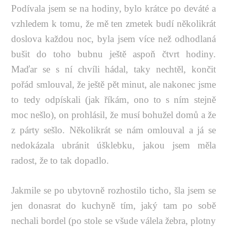
Podívala jsem se na hodiny, bylo krátce po deváté a
vzhledem k tomu, že mě ten zmetek budí několikrát
doslova každou noc, byla jsem více než odhodlaná
bušit do toho bubnu ještě aspoň čtvrt hodiny.
Maďar se s ní chvíli hádal, taky nechtěl, končit
pořád smlouval, že ještě pět minut, ale nakonec jsme
to tedy odpískali (jak říkám, ono to s ním stejně
moc nešlo), on prohlásil, že musí bohužel domů a že
z párty sešlo. Několikrát se nám omlouval a já se
nedokázala ubránit úšklebku, jakou jsem měla
radost, že to tak dopadlo.
Jakmile se po ubytovně rozhostilo ticho, šla jsem se
jen donasrat do kuchyně tím, jaký tam po sobě
nechali bordel (po stole se všude válela žebra, plotny