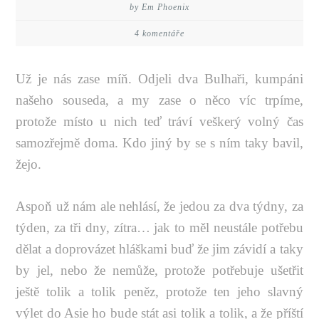
by Em Phoenix
4 komentáře
Už je nás zase míň. Odjeli dva Bulhaři, kumpáni
našeho souseda, a my zase o něco víc trpíme,
protože místo u nich teď tráví veškerý volný čas
samozřejmě doma. Kdo jiný by se s ním taky bavil,
žejo.
Aspoň už nám ale nehlásí, že jedou za dva týdny, za
týden, za tři dny, zítra… jak to měl neustále potřebu
dělat a doprovázet hláškami buď že jim závidí a taky
by jel, nebo že nemůže, protože potřebuje ušetřit
ještě tolik a tolik peněz, protože ten jeho slavný
výlet do Asie ho bude stát asi tolik a tolik, a že příští