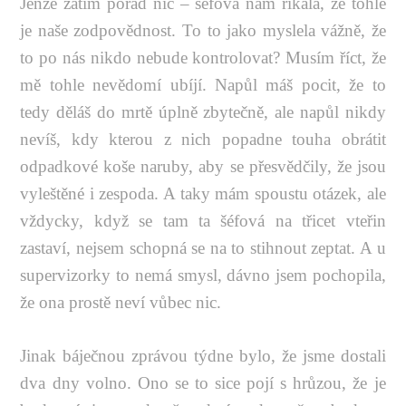
Jenže zatím pořád nic – šéfová nám říkala, že tohle
je naše zodpovědnost. To to jako myslela vážně, že
to po nás nikdo nebude kontrolovat? Musím říct, že
mě tohle nevědomí ubíjí. Napůl máš pocit, že to
tedy děláš do mrtě úplně zbytečně, ale napůl nikdy
nevíš, kdy kterou z nich popadne touha obrátit
odpadkové koše naruby, aby se přesvědčily, že jsou
vyleštěné i zespoda. A taky mám spoustu otázek, ale
vždycky, když se tam ta šéfová na třicet vteřin
zastaví, nejsem schopná se na to stihnout zeptat. A u
supervizorky to nemá smysl, dávno jsem pochopila,
že ona prostě neví vůbec nic.
Jinak báječnou zprávou týdne bylo, že jsme dostali
dva dny volno. Ono se to sice pojí s hrůzou, že je