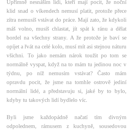
Upřímně nesnáším lidi, kteří mají pocit, že noční
klid snad o víkendech nemusí platit, protože přece
zítra nemusíš vstávat do práce. Mají zato, že kdykoli
máš volno, musíš chlastat, jít spát k ránu a dělat
bordel na všechny strany. A že protože je baví se
opíjet a řvát na celé kolo, musí mít asi stejnou náturu
všichni. To jako nemám nárok toužit po tom se
normálně vyspat, když na to mám tu jedinou noc v
týdnu, po níž nemusím vstávat? Často mám
opravdu pocit, že jsme na tomhle ostrově jediní
normální lidé, a představuju si, jaké by to bylo,
kdyby tu takových lidí bydlelo víc.
Byli jsme každopádně načatí tím divným
odpolednem, rámusem z kuchyně, sousedovou