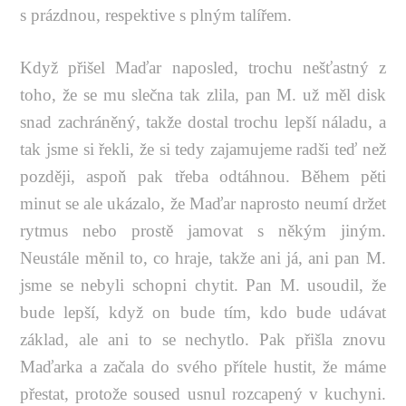
s prázdnou, respektive s plným talířem.
Když přišel Maďar naposled, trochu nešťastný z
toho, že se mu slečna tak zlila, pan M. už měl disk
snad zachráněný, takže dostal trochu lepší náladu, a
tak jsme si řekli, že si tedy zajamujeme radši teď než
později, aspoň pak třeba odtáhnou. Během pěti
minut se ale ukázalo, že Maďar naprosto neumí držet
rytmus nebo prostě jamovat s někým jiným.
Neustále měnil to, co hraje, takže ani já, ani pan M.
jsme se nebyli schopni chytit. Pan M. usoudil, že
bude lepší, když on bude tím, kdo bude udávat
základ, ale ani to se nechytlo. Pak přišla znovu
Maďarka a začala do svého přítele hustit, že máme
přestat, protože soused usnul rozcapený v kuchyni.