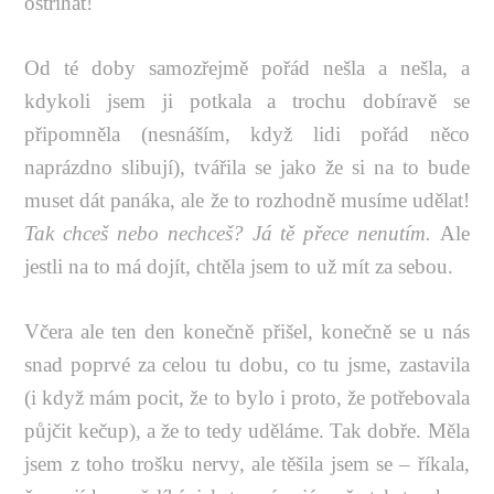
ostříhat!
Od té doby samozřejmě pořád nešla a nešla, a
kdykoli jsem ji potkala a trochu dobíravě se
připomněla (nesnáším, když lidi pořád něco
naprázdno slibují), tvářila se jako že si na to bude
muset dát panáka, ale že to rozhodně musíme udělat!
Tak chceš nebo nechceš? Já tě přece nenutím.
Ale
jestli na to má dojít, chtěla jsem to už mít za sebou.
Včera ale ten den konečně přišel, konečně se u nás
snad poprvé za celou tu dobu, co tu jsme, zastavila
(i když mám pocit, že to bylo i proto, že potřebovala
půjčit kečup), a že to tedy uděláme. Tak dobře. Měla
jsem z toho trošku nervy, ale těšila jsem se – říkala,