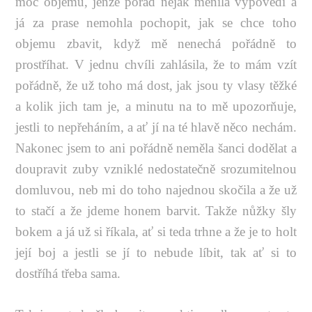
moc objemu, jenže pořád nějak měnila výpovědi a
já za prase nemohla pochopit, jak se chce toho
objemu zbavit, když mě nenechá pořádně to
prostříhat. V jednu chvíli zahlásila, že to mám vzít
pořádně, že už toho má dost, jak jsou ty vlasy těžké
a kolik jich tam je, a minutu na to mě upozorňuje,
jestli to nepřeháním, a ať jí na té hlavě něco nechám.
Nakonec jsem to ani pořádně neměla šanci dodělat a
doupravit zuby vzniklé nedostatečně srozumitelnou
domluvou, neb mi do toho najednou skočila a že už
to stačí a že jdeme honem barvit. Takže nůžky šly
bokem a já už si říkala, ať si teda trhne a že je to holt
její boj a jestli se jí to nebude líbit, tak ať si to
dostříhá třeba sama.