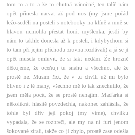
tom to a to a že to chutná vánočně, ten talíř nám
opět přinesla narvat až pod nos (my jsme pořád
ležo-seděli na posteli s notebooky na klíně a mně se
hlavou nemohla přestat honit myšlenka, jestli by
nám to takhle donesla až k posteli, i kdybychom si
to tam při jejím příchodu zrovna rozdávali) a já se jí
opět musela omluvit, že si fakt nedám. Že hrozně
děkujeme, že oceňuji tu snahu a všechno, ale že
prostě ne. Musím říct, že v tu chvíli už mi bylo
blivno i z té many, všechno mě to tak znechutilo, že
jsem měla pocit, že se prostě nenajím. Maďarka si
několikrát hlasitě povzdechla, nakonec zahlásila, že
tohle byl dřív její pokoj (my víme), chvilku
vypadala, že se rozbrečí, ale my na ní furt jenom
šokovaně zírali, takže co jí zbylo, prostě zase odešla