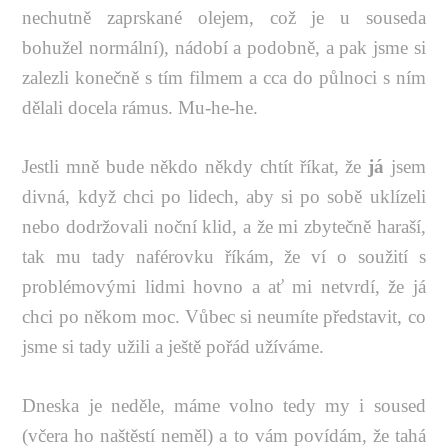
nechutně zaprskané olejem, což je u souseda
bohužel normální), nádobí a podobně, a pak jsme si
zalezli konečně s tím filmem a cca do půlnoci s ním
dělali docela rámus. Mu-he-he.
Jestli mně bude někdo někdy chtít říkat, že
já
jsem
divná, když chci po lidech, aby si po sobě uklízeli
nebo dodržovali noční klid, a že mi zbytečně haraší,
tak mu tady naférovku říkám, že ví o soužití s
problémovými lidmi hovno a ať mi netvrdí, že já
chci po někom moc. Vůbec si neumíte představit, co
jsme si tady užili a ještě pořád užíváme.
Dneska je neděle, máme volno tedy my i soused
(včera ho naštěstí neměl) a to vám povídám, že tahá