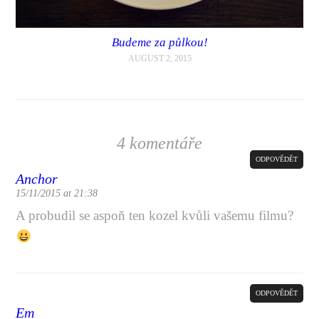
Budeme za půlkou!
AUGUST 2, 2015
4 komentáře
ODPOVĚDĚT
Anchor
15/11/2015 at 21:38
A probudil se aspoň ten kozel kvůli vašemu filmu?
ODPOVĚDĚT
Em