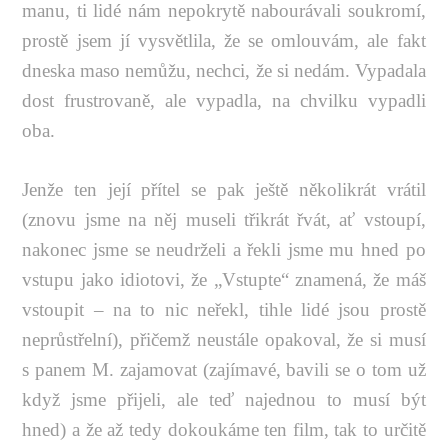
manu, ti lidé nám nepokrytě nabourávali soukromí,
prostě jsem jí vysvětlila, že se omlouvám, ale fakt
dneska maso nemůžu, nechci, že si nedám. Vypadala
dost frustrovaně, ale vypadla, na chvilku vypadli
oba.
Jenže ten její přítel se pak ještě několikrát vrátil
(znovu jsme na něj museli třikrát řvát, ať vstoupí,
nakonec jsme se neudrželi a řekli jsme mu hned po
vstupu jako idiotovi, že „Vstupte“ znamená, že máš
vstoupit – na to nic neřekl, tihle lidé jsou prostě
neprůstřelní), přičemž neustále opakoval, že si musí
s panem M. zajamovat (zajímavé, bavili se o tom už
když jsme přijeli, ale teď najednou to musí být
hned) a že až tedy dokoukáme ten film, tak to určitě