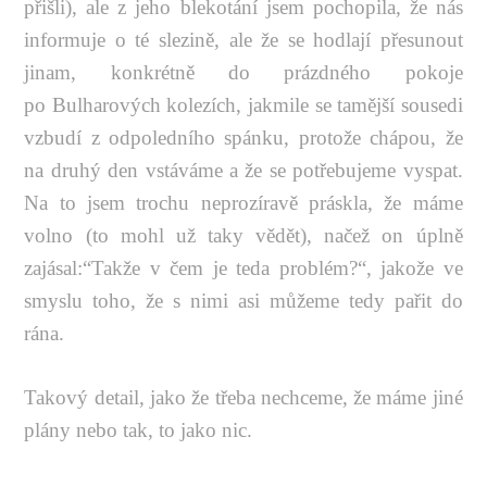
přišli), ale z jeho blekotání jsem pochopila, že nás
informuje o té slezině, ale že se hodlají přesunout
jinam, konkrétně do prázdného pokoje
po Bulharových kolezích, jakmile se tamější sousedi
vzbudí z odpoledního spánku, protože chápou, že
na druhý den vstáváme a že se potřebujeme vyspat.
Na to jsem trochu neprozíravě práskla, že máme
volno (to mohl už taky vědět), načež on úplně
zajásal:“Takže v čem je teda problém?“, jakože ve
smyslu toho, že s nimi asi můžeme tedy pařit do
rána.
Takový detail, jako že třeba nechceme, že máme jiné
plány nebo tak, to jako nic.