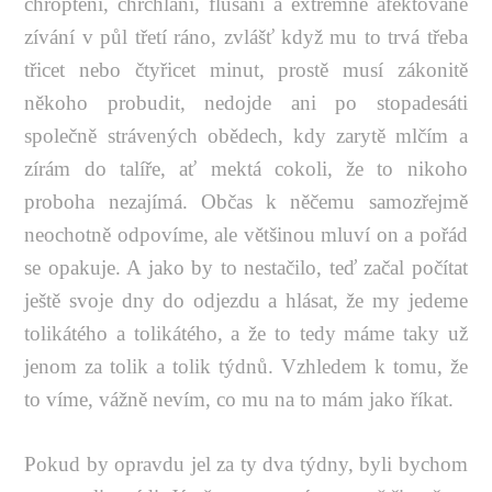
chroptění, chrchlání, flusání a extrémně afektované
zívání v půl třetí ráno, zvlášť když mu to trvá třeba
třicet nebo čtyřicet minut, prostě musí zákonitě
někoho probudit, nedojde ani po stopadesáti
společně strávených obědech, kdy zarytě mlčím a
zírám do talíře, ať mektá cokoli, že to nikoho
proboha nezajímá. Občas k něčemu samozřejmě
neochotně odpovíme, ale většinou mluví on a pořád
se opakuje. A jako by to nestačilo, teď začal počítat
ještě svoje dny do odjezdu a hlásat, že my jedeme
tolikátého a tolikátého, a že to tedy máme taky už
jenom za tolik a tolik týdnů. Vzhledem k tomu, že
to víme, vážně nevím, co mu na to mám jako říkat.
Pokud by opravdu jel za ty dva týdny, byli bychom