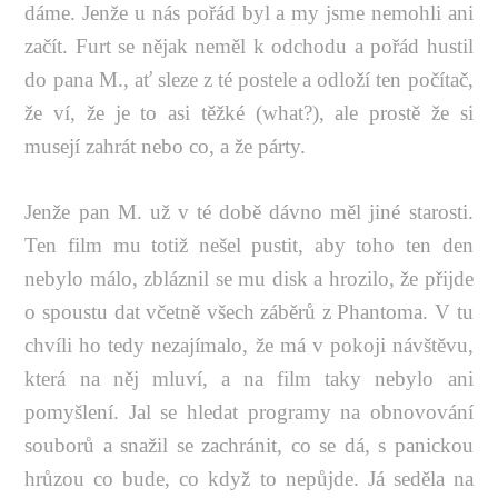
dáme. Jenže u nás pořád byl a my jsme nemohli ani
začít. Furt se nějak neměl k odchodu a pořád hustil
do pana M., ať sleze z té postele a odloží ten počítač,
že ví, že je to asi těžké (what?), ale prostě že si
musejí zahrát nebo co, a že párty.
Jenže pan M. už v té době dávno měl jiné starosti.
Ten film mu totiž nešel pustit, aby toho ten den
nebylo málo, zbláznil se mu disk a hrozilo, že přijde
o spoustu dat včetně všech záběrů z Phantoma. V tu
chvíli ho tedy nezajímalo, že má v pokoji návštěvu,
která na něj mluví, a na film taky nebylo ani
pomyšlení. Jal se hledat programy na obnovování
souborů a snažil se zachránit, co se dá, s panickou
hrůzou co bude, co když to nepůjde. Já seděla na