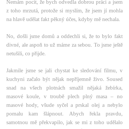
Nemám pocit, že bych odvedla dobrou práci a jsem
z toho mrzutá, protože si myslím, že jsem jí mohla
na hlavě udělat fakt pěkný účes, kdyby mě nechala.
No, došli jsme domů a oddechli si, že to bylo fakt
divné, ale aspoň to už máme za sebou. To jsme ještě
netušili, co přijde.
Jakmile jsme se jali chystat ke sledování filmu, v
kuchyni začalo být nějak nepříjemně živo. Soused
snad na všech plotnách smažil nějaká žebírka,
masové koule, v troubě plech plný masa – no
masové hody, všude syčel a prskal olej a nebylo
pomalu kam šlápnout. Abych řekla pravdu,
samotnou mě překvapilo, jak se mi z toho udělalo