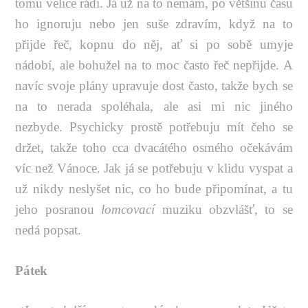
tomu velice rádi. Já už na to nemám, po většinu času
ho ignoruju nebo jen suše zdravím, když na to
přijde řeč, kopnu do něj, ať si po sobě umyje
nádobí, ale bohužel na to moc často řeč nepřijde. A
navíc svoje plány upravuje dost často, takže bych se
na to nerada spoléhala, ale asi mi nic jiného
nezbyde. Psychicky prostě potřebuju mít čeho se
držet, takže toho cca dvacátého osmého očekávám
víc než Vánoce. Jak já se potřebuju v klidu vyspat a
už nikdy neslyšet nic, co ho bude připomínat, a tu
jeho posranou
lomcovací
muziku obzvlášť, to se
nedá popsat.
Pátek