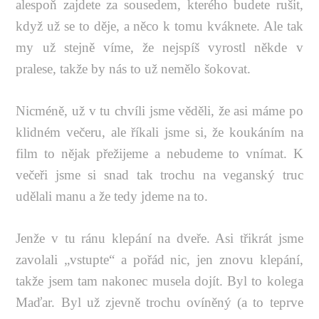
alespoň zajdete za sousedem, kterého budete rušit,
když už se to děje, a něco k tomu kváknete. Ale tak
my už stejně víme, že nejspíš vyrostl někde v
pralese, takže by nás to už nemělo šokovat.
Nicméně, už v tu chvíli jsme věděli, že asi máme po
klidném večeru, ale říkali jsme si, že koukáním na
film to nějak přežijeme a nebudeme to vnímat. K
večeři jsme si snad tak trochu na veganský truc
udělali manu a že tedy jdeme na to.
Jenže v tu ránu klepání na dveře. Asi třikrát jsme
zavolali „vstupte“ a pořád nic, jen znovu klepání,
takže jsem tam nakonec musela dojít. Byl to kolega
Maďar. Byl už zjevně trochu ovíněný (a to teprve