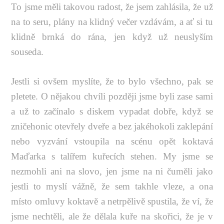
To jsme měli takovou radost, že jsem zahlásila, že už
na to seru, plány na klidný večer vzdávám, a ať si tu
klidně brnká do rána, jen když už neuslyším
souseda.
Jestli si ovšem myslíte, že to bylo všechno, pak se
pletete. O nějakou chvíli později jsme byli zase sami
a už to začínalo s diskem vypadat dobře, když se
zničehonic otevřely dveře a bez jakéhokoli zaklepání
nebo vyzvání vstoupila na scénu opět koktavá
Maďarka s talířem kuřecích stehen. My jsme se
nezmohli ani na slovo, jen jsme na ni čuměli jako
jestli to myslí vážně, že sem takhle vleze, a ona
místo omluvy koktavě a netrpělivě spustila, že ví, že
jsme nechtěli, ale že dělala kuře na skořici, že je v