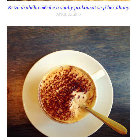
Krize druhého měsíce a snahy prokousat se jí bez úhony
APRIL 26, 2015