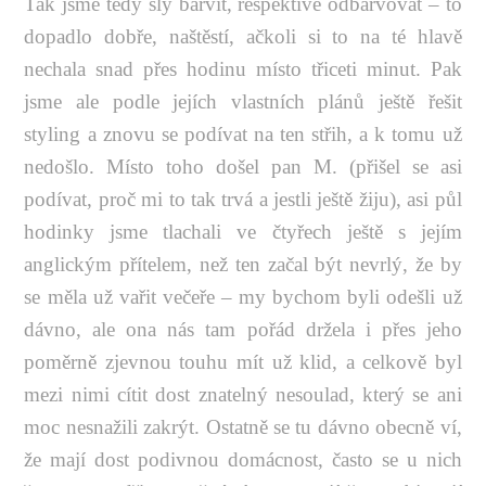
Tak jsme tedy šly barvit, respektive odbarvovat – to
dopadlo dobře, naštěstí, ačkoli si to na té hlavě
nechala snad přes hodinu místo třiceti minut. Pak
jsme ale podle jejích vlastních plánů ještě řešit
styling a znovu se podívat na ten střih, a k tomu už
nedošlo. Místo toho došel pan M. (přišel se asi
podívat, proč mi to tak trvá a jestli ještě žiju), asi půl
hodinky jsme tlachali ve čtyřech ještě s jejím
anglickým přítelem, než ten začal být nevrlý, že by
se měla už vařit večeře – my bychom byli odešli už
dávno, ale ona nás tam pořád držela i přes jeho
poměrně zjevnou touhu mít už klid, a celkově byl
mezi nimi cítit dost znatelný nesoulad, který se ani
moc nesnažili zakrýt. Ostatně se tu dávno obecně ví,
že mají dost podivnou domácnost, často se u nich