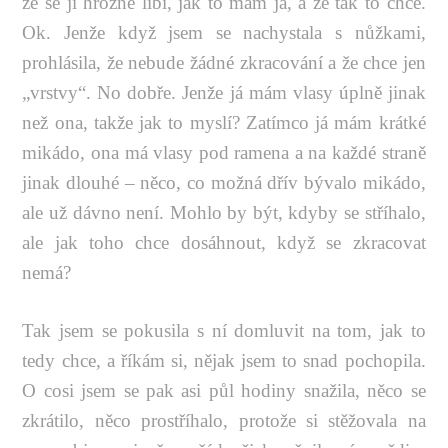
že se jí hrozně líbí, jak to mám já, a že tak to chce.
Ok. Jenže když jsem se nachystala s nůžkami,
prohlásila, že nebude žádné zkracování a že chce jen
„vrstvy“. No dobře. Jenže já mám vlasy úplně jinak
než ona, takže jak to myslí? Zatímco já mám krátké
mikádo, ona má vlasy pod ramena a na každé straně
jinak dlouhé – něco, co možná dřív bývalo mikádo,
ale už dávno není. Mohlo by být, kdyby se stříhalo,
ale jak toho chce dosáhnout, když se zkracovat
nemá?
Tak jsem se pokusila s ní domluvit na tom, jak to
tedy chce, a říkám si, nějak jsem to snad pochopila.
O cosi jsem se pak asi půl hodiny snažila, něco se
zkrátilo, něco prostříhalo, protože si stěžovala na