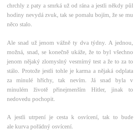
chrchly z paty a smrká už od rána a jestli někdy půl
hodiny nevydá zvuk, tak se pomalu bojím, že se mu
něco stalo.
Ale snad už jenom vážně ty dva týdny. A jednou,
možná, snad, se konečně ukáže, že to byl všechno
jenom nějaký zlomyslný vesmírný test a že to za to
stálo. Protože jestli tohle je karma a nějaká odplata
za minulé hříchy, tak nevím. Já snad byla v
minulém životě přinejmenším Hitler, jinak to
nedovedu pochopit.
A jestli utrpení je cesta k osvícení, tak to bude
ale kurva pořádný osvícení.