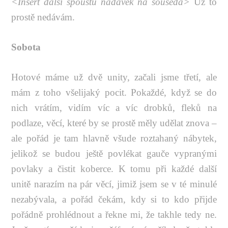
<Insert další spoustu nadávek na souseda>
Už to
prostě nedávám.
Sobota
Hotové máme už dvě unity, začali jsme třetí, ale
mám z toho všelijaký pocit. Pokaždé, když se do
nich vrátím, vidím víc a víc drobků, fleků na
podlaze, věcí, které by se prostě měly udělat znova –
ale pořád je tam hlavně všude roztahaný nábytek,
jelikož se budou ještě povlékat gauče vypranými
povlaky a čistit koberce. K tomu při každé další
unitě narazím na pár věcí, jimiž jsem se v té minulé
nezabývala, a pořád čekám, kdy si to kdo přijde
pořádně prohlédnout a řekne mi, že takhle tedy ne.