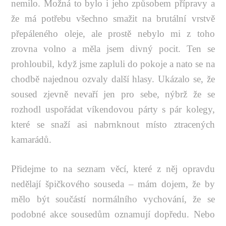
nemilo. Možná to bylo i jeho způsobem přípravy a
že má potřebu všechno smažit na brutální vrstvě
přepáleného oleje, ale prostě nebylo mi z toho
zrovna volno a měla jsem divný pocit. Ten se
prohloubil, když jsme zapluli do pokoje a nato se na
chodbě najednou ozvaly další hlasy. Ukázalo se, že
soused zjevně nevaří jen pro sebe, nýbrž že se
rozhodl uspořádat víkendovou párty s pár kolegy,
které se snaží asi nabrnknout místo ztracených
kamarádů.
Přidejme to na seznam věcí, které z něj opravdu
nedělají špičkového souseda – mám dojem, že by
mělo být součástí normálního vychování, že se
podobné akce sousedům oznamují dopředu. Nebo