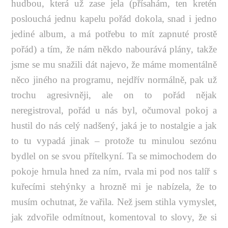
hudbou, která už zase jela (přísahám, ten kretén
poslouchá jednu kapelu pořád dokola, snad i jedno
jediné album, a má potřebu to mít zapnuté prostě
pořád) a tím, že nám někdo nabourává plány, takže
jsme se mu snažili dát najevo, že máme momentálně
něco jiného na programu, nejdřív normálně, pak už
trochu agresivněji, ale on to pořád nějak
neregistroval, pořád u nás byl, očumoval pokoj a
hustil do nás celý nadšený, jaká je to nostalgie a jak
to tu vypadá jinak – protože tu minulou sezónu
bydlel on se svou přítelkyní. Ta se mimochodem do
pokoje hrnula hned za ním, rvala mi pod nos talíř s
kuřecími stehýnky a hrozně mi je nabízela, že to
musím ochutnat, že vařila. Než jsem stihla vymyslet,
jak zdvořile odmítnout, komentoval to slovy, že si