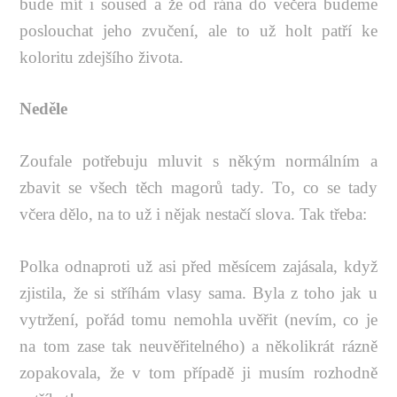
bude mít i soused a že od rána do večera budeme
poslouchat jeho zvučení, ale to už holt patří ke
koloritu zdejšího života.
Neděle
Zoufale potřebuju mluvit s někým normálním a
zbavit se všech těch magorů tady. To, co se tady
včera dělo, na to už i nějak nestačí slova. Tak třeba:
Polka odnaproti už asi před měsícem zajásala, když
zjistila, že si stříhám vlasy sama. Byla z toho jak u
vytržení, pořád tomu nemohla uvěřit (nevím, co je
na tom zase tak neuvěřitelného) a několikrát rázně
zopakovala, že v tom případě ji musím rozhodně