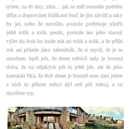
týden, za tři dny, zítra… jak to měl neustále potřebu
dělat a doprovázet hláškami buď že jim závidí a taky
by jel, nebo že nemůže, protože potřebuje ušetřit
ještě tolik a tolik peněz, protože ten jeho slavný
výlet do Asie ho bude stát asi tolik a tolik, a že příští
rok asi přijede jako zahradník, že si myslí, že je to
mnohem lepší job, že deset měsíců tady je hrozná
doba, že na nějakých pět to ještě jde, ale že jeho
kamarád říká, že těch deset je hrozně moc (ani jeden
z nich tu přitom nebyl dýl než půl roku), a co
myslíme my.