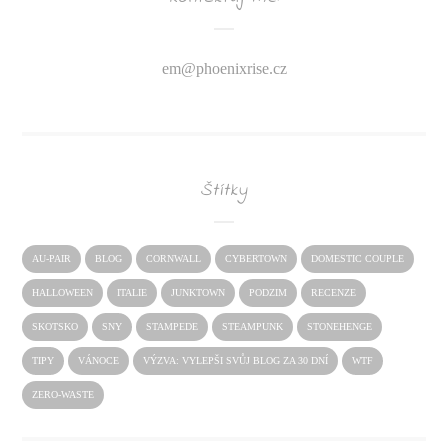
em@
phoenixrise.cz
Štítky
AU-PAIR
BLOG
CORNWALL
CYBERTOWN
DOMESTIC COUPLE
HALLOWEEN
ITALIE
JUNKTOWN
PODZIM
RECENZE
SKOTSKO
SNY
STAMPEDE
STEAMPUNK
STONEHENGE
TIPY
VÁNOCE
VÝZVA: VYLEPŠI SVŮJ BLOG ZA 30 DNÍ
WTF
ZERO-WASTE