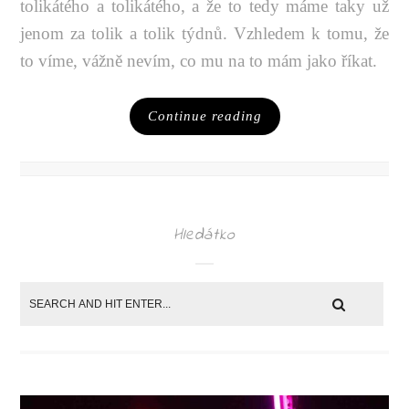
tolikátého a tolikátého, a že to tedy máme taky už
jenom za tolik a tolik týdnů. Vzhledem k tomu, že
to víme, vážně nevím, co mu na to mám jako říkat.
Continue reading
Hledátko