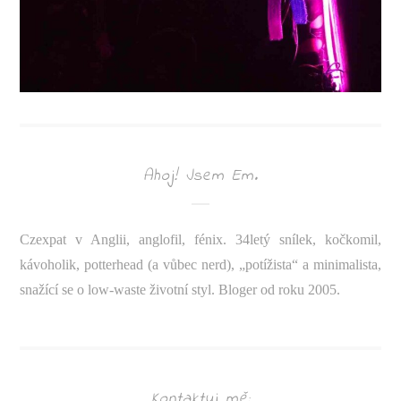
Ahoj! Jsem Em.
Czexpat v Anglii, anglofil, fénix. 34letý snílek, kočkomil,
kávoholik, potterhead (a vůbec nerd), „potížista“ a minimalista,
snažící se o low-waste životní styl. Bloger od roku 2005.
Kontaktuj mě: