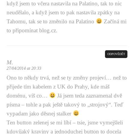
když jsem to včera nastavila na Palatino, tak to nic
neudělalo, a když jsem to pak nastavila zpátky na
Tahomu, tak se to změnilo na Palatino
Začíná mi
to připomínat
blog.cz
.
ODPOVĚDĚT
M.
27/04/2014 at 20:33
Ono to někdy trvá, než se ty změny projeví… než to
přijede tím kabelem z UK do Prahy, kde máš
doménu, víš co…
Já jsem teda zaznamenal dvě
písma – tohle a pak ještě takový to „strojový“. Teď
vypadam jako děsnej stalker
Ten button zelenej se mi líbí – tsie, jsme vymejšleli
kdovíjaký kraviny a jednoduchej button to docela