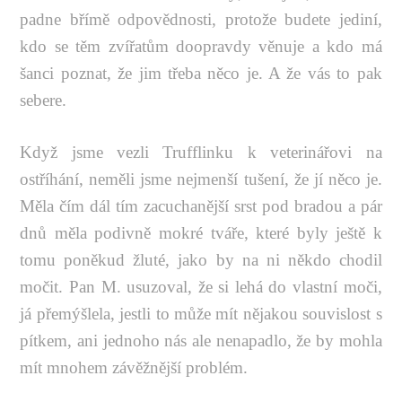
padne břímě odpovědnosti, protože budete jediní,
kdo se těm zvířatům doopravdy věnuje a kdo má
šanci poznat, že jim třeba něco je. A že vás to pak
sebere.
Když jsme vezli Trufflinku k veterinářovi na
ostříhání, neměli jsme nejmenší tušení, že jí něco je.
Měla čím dál tím zacuchanější srst pod bradou a pár
dnů měla podivně mokré tváře, které byly ještě k
tomu poněkud žluté, jako by na ni někdo chodil
močit. Pan M. usuzoval, že si lehá do vlastní moči,
já přemýšlela, jestli to může mít nějakou souvislost s
pítkem, ani jednoho nás ale nenapadlo, že by mohla
mít mnohem závěžnější problém.