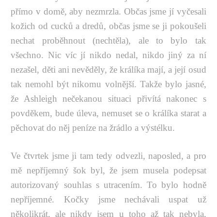
přímo v domě, aby nezmrzla. Občas jsme jí vyčesali
kožich od cucků a dredů, občas jsme se ji pokoušeli
nechat proběhnout (nechtěla), ale to bylo tak
všechno. Nic víc jí nikdo nedal, nikdo jiný za ní
nezašel, děti ani nevěděly, že králíka mají, a její osud
tak nemohl být nikomu volnější. Takže bylo jasné,
že Ashleigh nečekanou situaci přivítá nakonec s
povděkem, bude úleva, nemuset se o králíka starat a
pěchovat do něj peníze na žrádlo a výstélku.
Ve čtvrtek jsme ji tam tedy odvezli, naposled, a pro
mě nepříjemný šok byl, že jsem musela podepsat
autorizovaný souhlas s utracením. To bylo hodně
nepříjemné. Kočky jsme nechávali uspat už
několikrát, ale nikdy jsem u toho až tak nebyla,