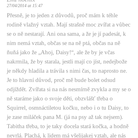
27/04/2014 at 15:47
Přesně, je to jeden z důvodů, proč mám k téhle
rodině vlažný vztah. Mají strašně moc zvířat a vůbec
se o ně nestarají. Ani ona sama, a že je jí padesát, k
nim nemá vztah, občas se na ně ptá, občas na ně
ňuňá jako že „Ahoj, Daisy!“, ale že by je včas
nakrmila, že by starala, jestli mají co jíst, nedejbože
je někdy hladila a trávila s nimi čas, to naprosto ne.
Je to hlavní důvod, proč mě bude bolet odsud
odjíždět. Zvířata si na nás nesmírně zvykla a my se o
ně staráme jako o svoje děti, obzvlášť třeba o
Squirrel, osmnáctiletou kočku, nebo i o tu Daisy, to
je zase miláček pana M. (já na psy až tak nejsem).
Tabitha třeba, to je taky docela stará kočka, a hodně
nevrlá. Plachá, k lidem má všelijakej vztah, ale nás