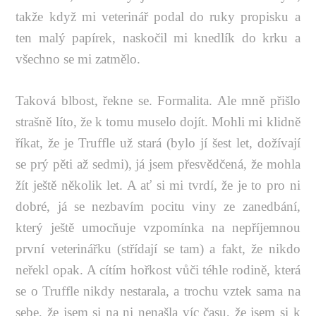
takže když mi veterinář podal do ruky propisku a
ten malý papírek, naskočil mi knedlík do krku a
všechno se mi zatmělo.
Taková blbost, řekne se. Formalita. Ale mně přišlo
strašně líto, že k tomu muselo dojít. Mohli mi klidně
říkat, že je Truffle už stará (bylo jí šest let, dožívají
se prý pěti až sedmi), já jsem přesvědčená, že mohla
žít ještě několik let. A ať si mi tvrdí, že je to pro ni
dobré, já se nezbavím pocitu viny ze zanedbání,
který ještě umocňuje vzpomínka na nepříjemnou
první veterinářku (střídají se tam) a fakt, že nikdo
neřekl opak. A cítím hořkost vůči téhle rodině, která
se o Truffle nikdy nestarala, a trochu vztek sama na
sebe, že jsem si na ni nenašla víc času, že jsem si k