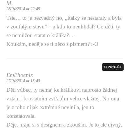
M.
26/04/2014 at 22:45
Tsie… to je bezvadný no, „Italky se nestaraly a byla
v zoufalým stavu“ – a kdo to neuhlídal? Co děti, ty
se nemůžou starat o králíka? -.-
Koukám, neděje se ti něco s písmem? :-O
ODPOVĚDĚT
EmPhoenix
27/04/2014 at 15:43
Děti vůbec, ty nemaj ke králíkovi naprosto žádnej
vztah, i k ostatním zvířatům velice vlažnej. No ona
je z toho nijak extrémně nevinila, jen to
konstatovala.
Děje, hraju si s designem a zkouším. Je to ale divný,