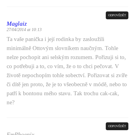
ODPOVĚDĚT
Maglaiz
27/04/2014 at 10:13
Ta vaše panička i její rodinka by zasloužili
minimálně Ottovým slovníkem naučným. Tohle
nelze pochopit ani selským rozumem. Pořizuji si to,
co potřebuji a to, co vím, že o to chci pečovat. V
životě nepochopím tohle sobectví. Pořizovat si zvíře
či dítě jen proto, že je to všeobecně v módě, nebo to
patří k bontonu mého stavu. Tak trochu cak-cak,
ne?
ODPOVĚDĚT
EmPhoenix