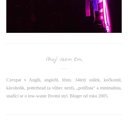
Ahoj! Jsem Em.
Czexpat v Anglii, anglofil, fénix. 34letý snílek, kočkomil,
kávoholik, potterhead (a vůbec nerd), „potížista“ a minimalista,
snažící se o low-waste životní styl. Bloger od roku 2005.