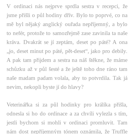
V ordinaci nás nejprve sprdla sestra v recepci, že
jsme přišli o půl hodiny dřív. Bylo to poprvé, co na
mě byl nějaký anglický ouřada nepříjemný, a bylo
to nefér, protože to samozřejmě zase zavinila ta naše
kráva. Dvakrát se jí zeptám, deset po páté? A ona
„jo, deset minut po páté, pět-deset“, jako pro debily.
A pak tam přijdem a sestra na náš štěkne, že máme
schůzku až v půl šesté a že ještě toho dne ráno tam
naše madam padam volala, aby to potvrdila. Tak já
nevim, nekopli byste jí do hlavy?
Veterinářka si za půl hodinky pro králíka přišla,
odnesla si ho do ordinace a za chvíli vylezla s tím,
jestli bychom si mohli v ordinaci promluvit. Tam
nám dost nepříjemným tónem oznámila, že Truffle