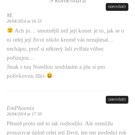
9 komentářů
ODPOVĚDĚT
M.
26/04/2014 at 16:53
Ach jo… smutnější než její konec je to, jak se o
ni celej její život nikdo kromě vás nezajímal…
nechápu, proč si některý lidi zvířata vůbec
pořizujou…
Jinak s tou Nutellou souhlasím a jdu si pro
polívkovou lžíci
ODPOVĚDĚT
EmPhoenix
26/04/2014 at 17:50
Přesně proto mě to tak rozhodilo. Ale nemůžu
posuzovat úplně celej její život, jen ten poslední rok