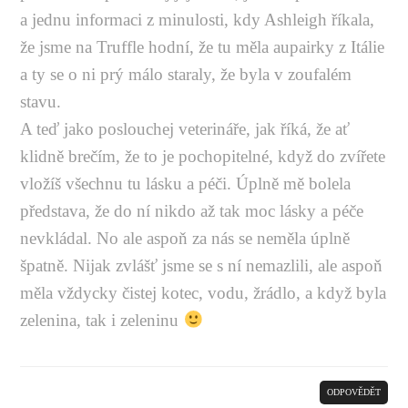
a jednu informaci z minulosti, kdy Ashleigh říkala,
že jsme na Truffle hodní, že tu měla aupairky z Itálie
a ty se o ni prý málo staraly, že byla v zoufalém
stavu.
A teď jako poslouchej veterináře, jak říká, že ať
klidně brečím, že to je pochopitelné, když do zvířete
vložíš všechnu tu lásku a péči. Úplně mě bolela
představa, že do ní nikdo až tak moc lásky a péče
nevkládal. No ale aspoň za nás se neměla úplně
špatně. Nijak zvlášť jsme se s ní nemazlili, ale aspoň
měla vždycky čistej kotec, vodu, žrádlo, a když byla
zelenina, tak i zeleninu
ODPOVĚDĚT