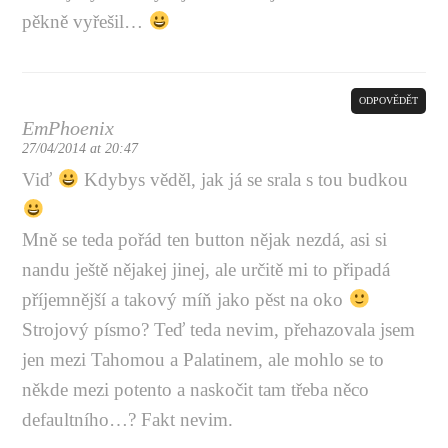
pěkně vyřešil…
ODPOVĚDĚT
EmPhoenix
27/04/2014 at 20:47
Viď
Kdybys věděl, jak já se srala s tou budkou
Mně se teda pořád ten button nějak nezdá, asi si
nandu ještě nějakej jinej, ale určitě mi to připadá
příjemnější a takový míň jako pěst na oko
Strojový písmo? Teď teda nevim, přehazovala jsem
jen mezi Tahomou a Palatinem, ale mohlo se to
někde mezi potento a naskočit tam třeba něco
defaultního…? Fakt nevim.