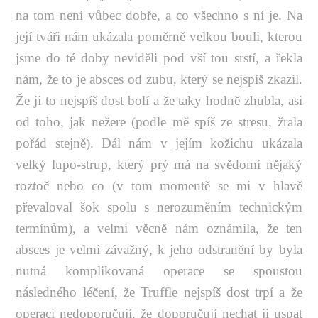
na tom není vůbec dobře, a co všechno s ní je. Na
její tváři nám ukázala poměrně velkou bouli, kterou
jsme do té doby neviděli pod vší tou srstí, a řekla
nám, že to je absces od zubu, který se nejspíš zkazil.
Že ji to nejspíš dost bolí a že taky hodně zhubla, asi
od toho, jak nežere (podle mě spíš ze stresu, žrala
pořád stejně). Dál nám v jejím kožichu ukázala
velký lupo-strup, který prý má na svědomí nějaký
roztoč nebo co (v tom momentě se mi v hlavě
převaloval šok spolu s nerozuměním technickým
termínům), a velmi věcně nám oznámila, že ten
absces je velmi závažný, k jeho odstranění by byla
nutná komplikovaná operace se spoustou
následného léčení, že Truffle nejspíš dost trpí a že
operaci nedoporučují, že doporučují nechat ji uspat