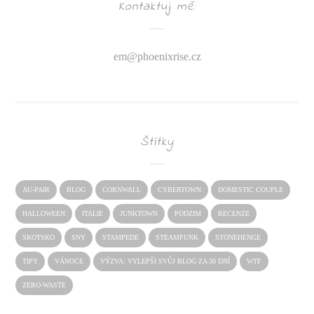
Kontaktuj mě:
em@
phoenixrise.cz
Štítky
AU-PAIR
BLOG
CORNWALL
CYBERTOWN
DOMESTIC COUPLE
HALLOWEEN
ITALIE
JUNKTOWN
PODZIM
RECENZE
SKOTSKO
SNY
STAMPEDE
STEAMPUNK
STONEHENGE
TIPY
VÁNOCE
VÝZVA: VYLEPŠI SVŮJ BLOG ZA 30 DNÍ
WTF
ZERO-WASTE