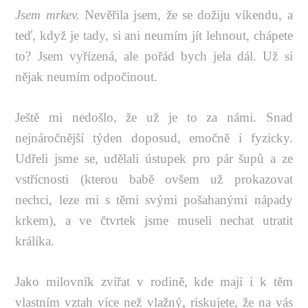
Jsem mrkev.
Nevěřila jsem, že se dožiju víkendu, a
teď, když je tady, si ani neumím jít lehnout, chápete
to? Jsem vyřízená, ale pořád bych jela dál. Už si
nějak neumím odpočinout.
Ještě mi nedošlo, že už je to za námi. Snad
nejnáročnější týden doposud, emočně i fyzicky.
Udřeli jsme se, udělali ústupek pro pár šupů a ze
vstřícnosti (kterou babě ovšem už prokazovat
nechci, leze mi s těmi svými pošahanými nápady
krkem), a ve čtvrtek jsme museli nechat utratit
králíka.
Jako milovník zvířat v rodině, kde mají i k těm
vlastním vztah více než vlažný, riskujete, že na vás