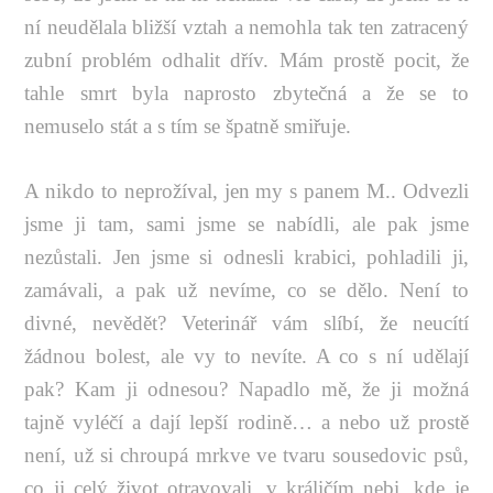
ní neudělala bližší vztah a nemohla tak ten zatracený
zubní problém odhalit dřív. Mám prostě pocit, že
tahle smrt byla naprosto zbytečná a že se to
nemuselo stát a s tím se špatně smiřuje.
A nikdo to neprožíval, jen my s panem M.. Odvezli
jsme ji tam, sami jsme se nabídli, ale pak jsme
nezůstali. Jen jsme si odnesli krabici, pohladili ji,
zamávali, a pak už nevíme, co se dělo. Není to
divné, nevědět? Veterinář vám slíbí, že neucítí
žádnou bolest, ale vy to nevíte. A co s ní udělají
pak? Kam ji odnesou? Napadlo mě, že ji možná
tajně vyléčí a dají lepší rodině… a nebo už prostě
není, už si chroupá mrkve ve tvaru sousedovic psů,
co ji celý život otravovali, v králičím nebi, kde je