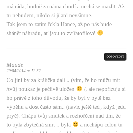
má ráda, hodně za náma chodí a nechá se mazlit. Až
tu nebudem, nikdo si jí ani nevšimne.
Tak jsem to zatím řekla Hance, až po nás bude
shánět náhradu, ať jsou to zvířatofilové
ODPOVĚDĚT
Maude
29/04/2014 at 11:52
Co jiní by za králíčka dali .. (vím, že ho můžu mít
/tvůj poukaz je pečlivě uložen
/, ale nepořizuju si
ho právě z toho důvodu, že by byl v bytě bez
výběhu a dost často sám.. (navíc ještě teď, když jedu
pryč). Chápu tvůj smutek a rozhořčení nad tím, že
to byla zbytečná smrt .. byla
a nechápu celou tu