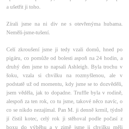
a ušetřit ji toho.
Zírali jsme na ni div ne s otevřenýma hubama.
Neměli-jsme-tušení.
Celí zkroušení jsme ji tedy vzali domů, hned po
pigáru, co pomůže od bolesti aspoň na 24 hodin, a
druhý den jsme to napsali Ashleigh. Byla trochu v
šoku, vzala si chvilku na rozmyšlenou, ale v
podstatě už od momentu, kdy jsme se to dozvěděli,
jsem věděla, jak to dopadne. Truffle byla v rodině,
alespoň za ten rok, co tu jsme, takové něco navíc, o
co se nikdo nezajímal. Pan M. ji denně krmil, týdně
jí čistil kotec, celý rok ji stěhoval podle počasí z
boxu do výběhu a v zimě jsme ji chvilku měli