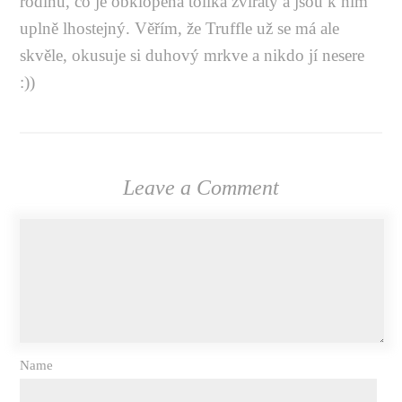
rodinu, co je obklopená tolika zvířaty a jsou k nim
uplně lhostejný. Věřím, že Truffle už se má ale
skvěle, okusuje si duhový mrkve a nikdo jí nesere
:))
Leave a Comment
Name