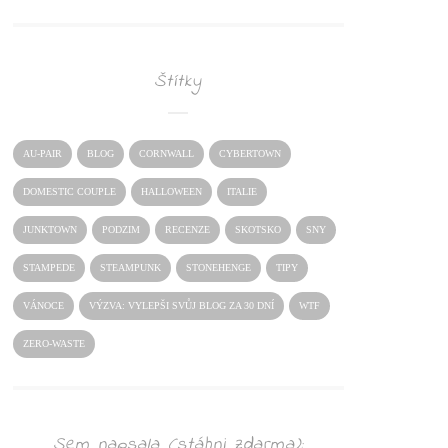
Štítky
AU-PAIR
BLOG
CORNWALL
CYBERTOWN
DOMESTIC COUPLE
HALLOWEEN
ITALIE
JUNKTOWN
PODZIM
RECENZE
SKOTSKO
SNY
STAMPEDE
STEAMPUNK
STONEHENGE
TIPY
VÁNOCE
VÝZVA: VYLEPŠI SVŮJ BLOG ZA 30 DNÍ
WTF
ZERO-WASTE
Sem napsala (stáhni zdarma):