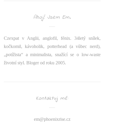
Ahoj! Jsem Em.
Czexpat v Anglii, anglofil, fénix. 34letý snílek,
kočkomil, kávoholik, potterhead (a vůbec nerd),
„potížista“ a minimalista, snažící se o low-waste
životní styl. Bloger od roku 2005.
Kontaktuj mě:
em@
phoenixrise.cz