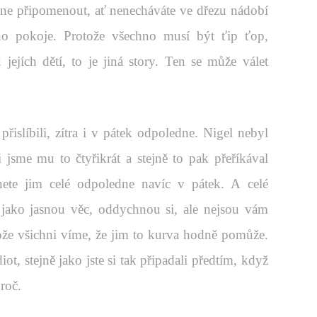
e připomenout, ať nenecháváte ve dřezu nádobí
ho pokoje. Protože všechno musí být ťip ťop,
ejích dětí, to je jiná story. Ten se může válet
přislíbili, zítra i v pátek odpoledne. Nigel nebyl
 jsme mu to čtyřikrát a stejně to pak přeříkával
nete jim celé odpoledne navíc v pátek. A celé
 jako jasnou věc, oddychnou si, ale nejsou vám
ože všichni víme, že jim to kurva hodně pomůže.
iot, stejně jako jste si tak připadali předtím, když
proč.