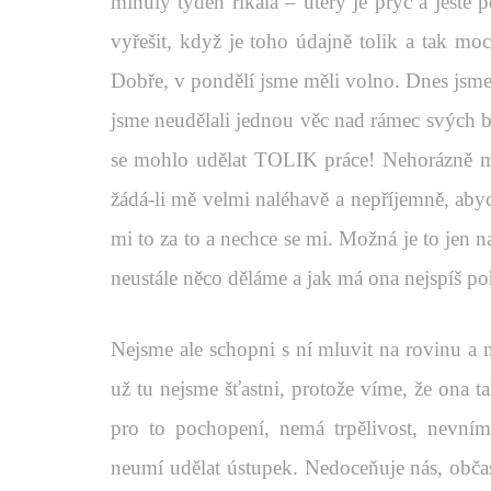
minulý týden říkala – úterý je pryč a ještě 
vyřešit, když je toho údajně tolik a tak mo
Dobře, v pondělí jsme měli volno. Dnes jsme 
jsme neudělali jednou věc nad rámec svých b
se mohlo udělat TOLIK práce! Nehorázně mě
žádá-li mě velmi naléhavě a nepříjemně, aby
mi to za to a nechce se mi. Možná je to jen 
neustále něco děláme a jak má ona nejspíš poř
Nejsme ale schopni s ní mluvit na rovinu a n
už tu nejsme šťastni, protože víme, že ona
pro to pochopení, nemá trpělivost, nevní
neumí udělat ústupek. Nedoceňuje nás, občas