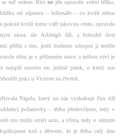
ak se teď máme. Říct
ne
jde opravdu velmi těžko,
hlídka od zájemce – bilionáře – co kvůli němu
, že pokud kvůli tomu váží takovou cestu, opravdu
ytá okna, ale Ashleigh šílí, a bohužel dost
 přišla s tím, jestli budeme schopni ji tenhle
otože dům je v příšerném stavu a milion věcí je
 že nejspíš mnoho ne, jedině pátek, o který nás
řehodili práci u Victorie na čtvrtek.
řizvala Nigela, který na nás vyskakuje čím dál
 pohledu) požadavky – třeba předevčírem, tedy v
estli mu může umýt auto, a včera, tedy o státním
doplňujeme koš s dřevem, že je třeba celý den