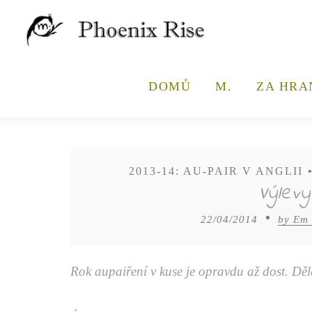
DOMŮ
M.
ZA HRA
2013-14: AU-PAIR V ANGLII
Výlev
22/04/2014
by Em
Rok aupaiření v kuse je opravdu až dost. Děla