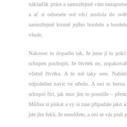
náklaďák práce a samozřejmě vám nezapomen
a ať si odnesete své věci zezdola do své
samozřejmě kromě jejího bordelu a bordelu j
všude.
Nakonec to dopadlo tak, že jsme jí tu práci 
schopen pochopit, že čtvrtek ne, zopakovali
včetně čtvrtka. A to mě taky sere. Nabíd
odpoledne navíc ve středu. A oni to berou
schopni říct, jak moc jim to pomůže – přest
Můžou si pískat a vy si zase připadáte jako id
jste jim řekli, že nemůžete, a oni se vás ptali 