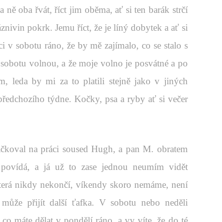
ně oba řvát, říct jim oběma, ať si ten barák strčí
znivin pokrk. Jemu říct, že je líný dobytek a ať si
ci v sobotu ráno, že by mě zajímalo, co se stalo s
 sobotu volnou, a že moje volno je posvátné a po
 leda by mi za to platili stejně jako v jiných
předchozího týdne. Kočky, psa a ryby ať si večer
čkoval na práci soused Hugh, a pan M. obratem
 povídá, a já už to zase jednou neumím vidět
která nikdy nekončí, víkendy skoro nemáme, není
může přijít další ťafka. V sobotu nebo neděli
co máte dělat v pondělí ráno, a vy víte, že do té