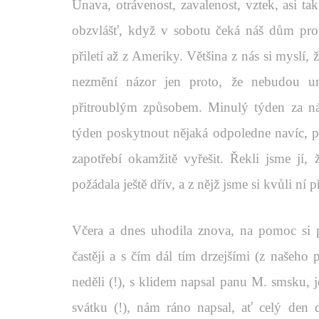
Únava, otrávenost, zavalenost, vztek, asi t
obzvlášť, když v sobotu čeká náš dům pro
přiletí až z Ameriky. Většina z nás si myslí
nezmění názor jen proto, že nebudou um
přitroublým způsobem. Minulý týden za námi
týden poskytnout nějaká odpoledne navíc, pr
zapotřebí okamžitě vyřešit. Řekli jsme jí,
požádala ještě dřív, a z nějž jsme si kvůli ní p
Včera a dnes uhodila znova, na pomoc si p
častěji a s čím dál tím drzejšími (z našeho
neděli (!), s klidem napsal panu M. smsku, j
svátku (!), nám ráno napsal, ať celý den 