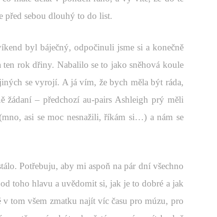
 před sebou dlouhý to do list.
íkend byl báječný, odpočinuli jsme si a konečně
a ten rok dřiny. Nabalilo se to jako sněhová koule
jiných se vyrojí. A já vím, že bych měla být ráda,
ě žádaní – předchozí au-pairs Ashleigh prý měli
(mno, asi se moc nesnažili, říkám si…) a nám se
 stálo. Potřebuju, aby mi aspoň na pár dní všechno
 od toho hlavu a uvědomit si, jak je to dobré a jak
ě v tom všem zmatku najít víc času pro múzu, pro