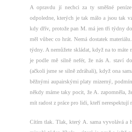
A opravdu jí nechci za ty směšné peníze 
odpoledne, kterých je tak málo a jsou tak vz
kdy dřív, protože pan M. má jen tři týdny do
měl vůbec co hrát. Nemá dostatek materiálu.
týdny. A nemůžete skládat, když na to máte m
je podle mě silně nefér, že nás A. staví d
(ačkoli jsme se silně zdráhali), když ona sa
běžnými aupairskými platy mizerný, podmínk
někdy máme taky pocit, že A. zapomněla, ž
mít radost z práce pro lidi, kteří nerespektuj
Cítím tlak. Tlak, který A. sama vyvolává a 