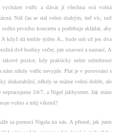
vycházet vstříc a dávat jí všechna svá volná
ácná. Náš čas se stal velmi drahým, teď víc, než
 svého prvního koncertu a potřebuje skládat, aby
 A když dá tenhle týden A., bude mít už jen dva
ožná dvě hodiny večer, jste unavení a nasraní. A
o takové pozice, kdy prakticky nelze odmítnout
ma nám nikdy vstříc nevyjde. Plat je v porovnání s
y diskutabilní, někdy se máme velmi dobře, ale
e nepracujeme 24/7, a Nigel jakbysmet. Jak mám
í moje volno a můj víkend?
háže za pomoci Nigela na nás. A přesně, jak jsem