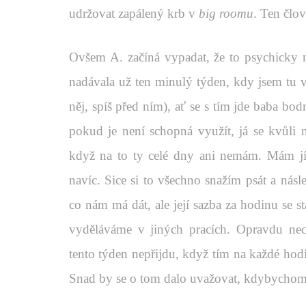
udržovat zapálený krb v
big roomu
. Ten člo
Ovšem A. začíná vypadat, že to psychicky ne
nadávala už ten minulý týden, kdy jsem tu v
něj, spíš před ním), ať se s tím jde baba bo
pokud je není schopná využít, já se kvůli 
když na to ty celé dny ani nemám. Mám jí p
navíc. Sice si to všechno snažím psát a nás
co nám má dát, ale její sazba za hodinu se 
vyděláváme v jiných pracích. Opravdu nec
tento týden nepřijdu, když tím na každé hodi
Snad by se o tom dalo uvažovat, kdybychom m