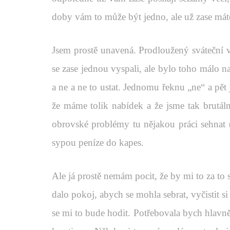
doby vám to může být jedno, ale už zase máte
Jsem prostě unavená. Prodloužený sváteční v
se zase jednou vyspali, ale bylo toho málo n
a ne a ne to ustat. Jednomu řeknu „ne“ a pět 
že máme tolik nabídek a že jsme tak brutáln
obrovské problémy tu nějakou práci sehnat 
sypou peníze do kapes.
Ale já prostě nemám pocit, že by mi to za to
dalo pokoj, abych se mohla sebrat, vyčistit si
se mi to bude hodit. Potřebovala bych hlavn