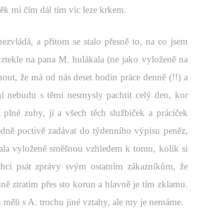
věk mi čím dál tím víc leze krkem.
zvládá, a přitom se stalo přesně to, na co jsem
ztekle na pana M. hulákala (ne jako vyloženě na
dnout, že má od nás deset hodin práce denně (!!) a
ní nebudu s těmi nesmysly pachtit celý den, kor
lné zuby, jí a všech těch službiček a práciček
ledně poctivě zadávat do týdenního výpisu peněz,
stala vyloženě směšnou vzhledem k tomu, kolik si
hci psát zprávy svým ostatním zákazníkům, že
ně ztratím přes sto korun a hlavně je tím zklamu.
ěli s A. trochu jiné vztahy, ale my je nemáme.