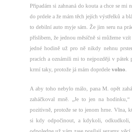
Připadám si zahnaná do kouta a chce se mi na 
do prdele a že mám těch jejích výstřelků a blá
to debilní auto myje sám. Že jim seru na prá
příslibem, že jednou měsíčně si můžeme vzít
jedné hodině už pro ně nikdy nehnu prstem,
pracích a oznámili mi to nejpozději v pátek 
krmí taky, protože já mám doprdele
volno
.
A aby toho nebylo málo, pana M. opět zahá
zaháčkoval mně. „Je to jen na hodinku,“
pozitivně, protože se to jenom hrne. Vlna, 
si kdy odpočinout, a kdykoli, odkudkoli, 
odpoledne už vám zase posílají sezamy věcí, 