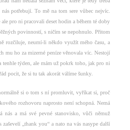
pořád nám nedala seznam věcí, které je tedy třeba
c nás potřebují. To mě na tom sere vůbec nejvíc.
ale pro ni pracovali deset hodin a během té doby
ěžných povinností, s ničím se nepohnulo. Přitom
 rozčiluje, neumí-li někdo využít mého času, a
ch mu ho za mizerné peníze věnovala víc. Nestojí
na tenhle týden, ale mám už pokrk toho, jak pro ni
ád pocit, že si tu tak akorát válíme šunky.
ormálně si o tom s ní promluvit, vyříkat si, proč
 takového rozhovoru naprosto není schopná. Nemá
má nás a má své pevné stanovisko, vůči němuž
 zaševelí „thank you“ a nato na vás nasype další