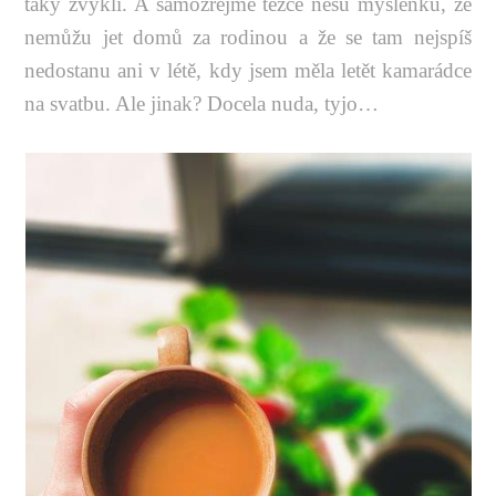
taky zvyklí. A samozřejmě těžce nesu myšlenku, že
nemůžu jet domů za rodinou a že se tam nejspíš
nedostanu ani v létě, kdy jsem měla letět kamarádce
na svatbu. Ale jinak? Docela nuda, tyjo…