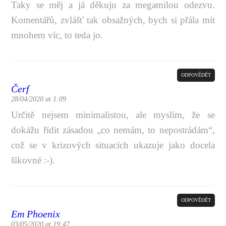
Taky se měj a já děkuju za megamilou odezvu.
Komentářů, zvlášť tak obsažných, bych si přála mít
mnohem víc, to teda jo.
ODPOVĚDĚT
Čerf
28/04/2020 at 1:09
Určitě nejsem minimalistou, ale myslím, že se
dokážu řídit zásadou „co nemám, to nepostrádám“,
což se v krizových situacích ukazuje jako docela
šikovné :-).
ODPOVĚDĚT
Em Phoenix
03/05/2020 at 19:47