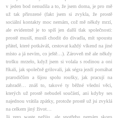
v jeden bod nenudila a to, že jsem doma, je pro mě
už tak přirozené (fakt jsem si zvykla, že prostě
sociální kontakty moc nemám, což mě někdy mrzí,
ale evidentně je to spíš jen další tlak společnosti:
prostě musíš, musíš chodit do divadla, mít spoustu
přátel, které potkáváš, cestovat každý víkend na jiné
místo a já nevím, co ještě…). Zároveň mě ale někdy
trošku mrzelo, když jsem si volala s rodinou a oni
říkali, jak společně grilovali, jak ségra jezdí pomáhat
prarodičům a šijou spolu roušky, jak pracují na
zahradě… znáš to, takové ty běžné všední věci,
kterých už prostě nebudeš součástí, ani kdyby ses
najednou vrátila zpátky, protože prostě už jsi zvyklá
na celkem jiný život…
Já zero waste nežiju, ale spotřebu nemám skoro