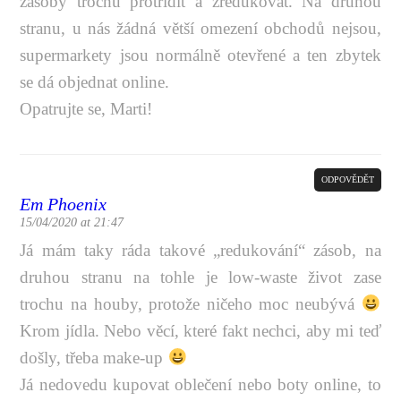
zásoby trochu protřídit a zredukovat. Na druhou
stranu, u nás žádná větší omezení obchodů nejsou,
supermarkety jsou normálně otevřené a ten zbytek
se dá objednat online.
Opatrujte se, Marti!
ODPOVĚDĚT
Em Phoenix
15/04/2020 at 21:47
Já mám taky ráda takové „redukování“ zásob, na
druhou stranu na tohle je low-waste život zase
trochu na houby, protože ničeho moc neubývá
Krom jídla. Nebo věcí, které fakt nechci, aby mi teď
došly, třeba make-up
Já nedovedu kupovat oblečení nebo boty online, to