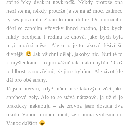
stejné řeky dvakrát nevkročíš. Někdy protože ona
není stejná, někdy protože je stejná až moc, zatímco
ty ses posunula. Znám to moc dobře. Do domácího
dění se zapojím vždycky ihned snadno, jako bych
nikdy neodjela. I rodina se chová, jako bych byla
pryč možná měsíc. Ale o to je to takové děsivější,
divnější
Jak všichni dělají, jakoby nic. Nutí tě to
k myšlenkám – to jim vážně tak málo chybím? Což
je blbost, samozřejmě, že jim chybíme. Ale život jde
dál pro obě strany.
Já jsem nervní, když mám moc takových věcí jako
sprchové gely. Ale to se stává nárazově, já už si je
prakticky nekupuju – ale zrovna jsem dostala dva
okolo Vánoc a mám pocit, že s nima vydržím do
Vánoc dalších