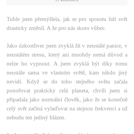
12 komentářů
Tuhle jsem přemýšlela, jak se pro spoustu lidí svět
drasticky změnil. A že pro nás skoro vůbec.
Jako úzkostlivec jsem zvyklá žít v neustálé panice, v
neustálém stresu, který ani mnohdy nemá důvod a
nelze ho vypnout. A jsem zvyklá být díky tomu
neustále sama ve vlastním světě, kam nikdo jiný
nevidí. Když se do toho stejného světa začala
ponořovat prakticky celá planeta, chvíli jsem si
připadala jako normální člověk, jako že se konečně
celý svět začíná vylaďovat na stejnou frekvenci a už
nebudu ten jediný blázen.