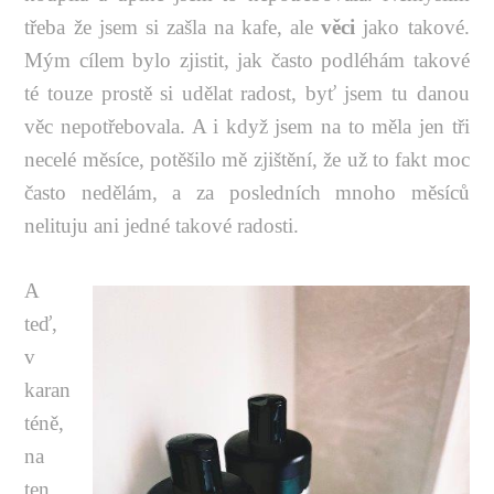
třeba že jsem si zašla na kafe, ale
věci
jako takové.
Mým cílem bylo zjistit, jak často podléhám takové
té touze prostě si udělat radost, byť jsem tu danou
věc nepotřebovala. A i když jsem na to měla jen tři
necelé měsíce, potěšilo mě zjištění, že už to fakt moc
často nedělám, a za posledních mnoho měsíců
nelituju ani jedné takové radosti.
A
teď,
v
karan
téně,
na
ten