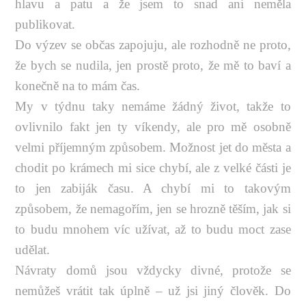
hlavu a patu a že jsem to snad ani neměla
publikovat.
Do výzev se občas zapojuju, ale rozhodně ne proto,
že bych se nudila, jen prostě proto, že mě to baví a
konečně na to mám čas.
My v týdnu taky nemáme žádný život, takže to
ovlivnilo fakt jen ty víkendy, ale pro mě osobně
velmi příjemným způsobem. Možnost jet do města a
chodit po krámech mi sice chybí, ale z velké části je
to jen zabiják času. A chybí mi to takovým
způsobem, že nemagořím, jen se hrozně těším, jak si
to budu mnohem víc užívat, až to budu moct zase
udělat.
Návraty domů jsou vždycky divné, protože se
nemůžeš vrátit tak úplně – už jsi jiný člověk. Do