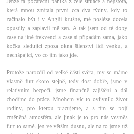
Jenže ta počáteční panika z celé situace a nejistota,
která mnou zmítala první cca dva týdny, kdy to
začínalo být i v Anglii krušné, mě posléze docela
opustily a zaplavil mě zen. A tak jsem od té doby
zase na jiné frekvenci a zase si připadám sama, jako
kočka sledující zpoza okna šílenství lidí venku, a
nechápající, vo co jim jako jde.
Protože narozdíl od velké části světa, my se máme
vlastně furt skoro stejně, tedy dost dobře, jsme v
relativním bezpečí, jsme finančně zajištěni a dál
chodíme do práce. Mnohem víc to ovlivnilo život
rodiny, pro kterou pracujeme, a s tím se pojí
změněná atmosféra, ale jinak je to pro nás vesměs
furt to samé, jen ve větším dusnu, ale na to jsme už