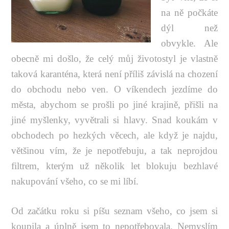
na ně počkáte
dýl než
obvykle. Ale
obecně mi došlo, že celý můj životostyl je vlastně
taková karanténa, která není příliš závislá na chození
do obchodu nebo ven. O víkendech jezdíme do
města, abychom se prošli po jiné krajině, přišli na
jiné myšlenky, vyvětrali si hlavy. Snad koukám v
obchodech po hezkých věcech, ale když je najdu,
většinou vím, že je nepotřebuju, a tak neprojdou
filtrem, kterým už několik let blokuju bezhlavé
nakupování všeho, co se mi líbí.
Od začátku roku si píšu seznam všeho, co jsem si
koupila a úplně jsem to nepotřebovala. Nemyslím