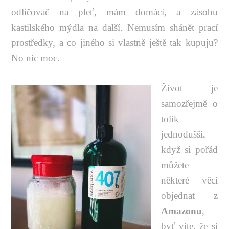
odličovač na pleť, mám domácí, a zásobu
kastilského mýdla na další. Nemusím shánět prací
prostředky, a co jiného si vlastně ještě tak kupuju?
No nic moc.
Život je
samozřejmě o
tolik
jednodušší,
když si pořád
můžete
některé věci
objednat z
Amazonu
,
byť víte, že si