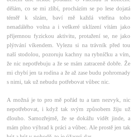
dělám, co se mi zlíbí, procházím se po lese dojatá
téměř k slzám, baví mě každá vteřina toho
nenadálého volna a i veškeré uklízení vítám jako
příjemnou fyzickou aktivitu, protažení se, ne jako
plýtvání víkendem. Vylezu si na trávník před tou
naší stodolou, pozoruju kachny na rybníčku a vím,
že nic nepotřebuju a že se mám zatraceně dobře. Že
mi chybí jen ta rodina a že až zase budu pohromady
s nimi, tak už nebudu potřebovat vůbec nic.
A možná je to pro mě pořád tu a tam nezvyk, nic
nepotřebovat, i když tak svým způsobem žiju už
dlouho. Samozřejmě, že se dokážu vidět jinde, a
mám plno výhrad k práci a vůbec. Ale prostě jen tak
být a být v pohodě, to je úžasný dar.