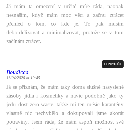
Já mám ta omezení v určité míře ráda, naopak
nesnáším, když mám moc věcí a začnu ztrácet
přehled o tom, co kde je. To pak musím
debordelizovat a minimalizovat, protože se v tom
začínám ztrácet.
ODPOVĚDĚT
Boudicca
13/04/2020 at 19:45
Já se přiznám, že mám taky doma slušně nasyslené
zásoby jídla i kosmetiky a navíc podobně jako ty
jedu dost zero-waste, takže mi ten měsíc karantény
vlastně nic nechybělo a dokupovali jsme akorát
potraviny. Jsem ráda, že mám aspoň možnost své