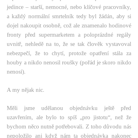
jedince – starší, nemocné, nebo klíčové pracovníky,
a každý normální smrtelník tedy byl žádán, aby si
dojel nakoupit osobně, což ale znamenalo hodinové
fronty před supermarketem a poloprázdné regály
uvnitř, nehledě na to, že se tak člověk vystavoval
nebezpečí, že to chytí, protože opatření stála za
houby a nikdo nenosil roušky (pořád je skoro nikdo
nenosí).
A my nějak nic.
Měli jsme udělanou objednávku ještě před
uzavřením, ale bylo to spíš „pro jistotu“, než že
bychom něco nutně potřebovali. Z toho důvodu nás
nepoložilo ani když nám ta objednávka nakonec