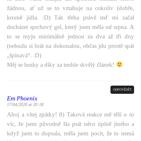
žádnou, ať už se to vztahuje na cokoliv (dobře,
kromě jídla. :D) Tak třeba právě teď mi začal
docházet sprchový gel, který jsem měla od srpna. A
to se myju minimálně jednou za dva až tři dny
(nebudu si hrát na dokonalou, občas jdu prostě spát
„špinavá“. :D)
Měj se hezky a díky za tenhle skvělý článek!
ODPOVĚDĚT
Em Phoenix
17/04/2020 at 20:18
Ahoj a vítej zpátky! 8) Taková reakce mě těší o to
víc, že jsem původně šla psát něco úplně jiného a
když jsem to dopsala, měla jsem pocit, že to nemá