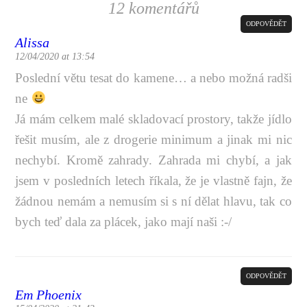
12 komentářů
ODPOVĚDĚT
Alissa
12/04/2020 at 13:54
Poslední větu tesat do kamene… a nebo možná radši
ne
Já mám celkem malé skladovací prostory, takže jídlo
řešit musím, ale z drogerie minimum a jinak mi nic
nechybí. Kromě zahrady. Zahrada mi chybí, a jak
jsem v posledních letech říkala, že je vlastně fajn, že
žádnou nemám a nemusím si s ní dělat hlavu, tak co
bych teď dala za plácek, jako mají naši :-/
ODPOVĚDĚT
Em Phoenix