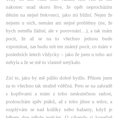
nakonec snad skoro štve, že opět neprocházím
děním na stejné frekvenci, jako mí bližní. Nejen že
nejsem u nich, nemám ani stejné problémy (ne, že
bych neměla žádné, ale v porovnání…), a tak mám
pocit, že až se na to všechno jednou bude
vzpomínat, zas budu mít ten známý pocit, co mám v
posledních letech vždycky – jako že jsem u toho ani
nebyla a že se mě to vlastně netýkalo.
Zní to, jako by mě pálilo dobré bydlo. Přitom jsem
za to všechno tak strašně vděčná. Peru se na zahradě
s kopřivami a mám z toho neskutečnou radost,
poslouchám zpěv ptáků, až z toho jihne u srdce, a
rozplývám se nad králíky nebo bažanty, když je
během dne někde potkám. O víkendu si konečně