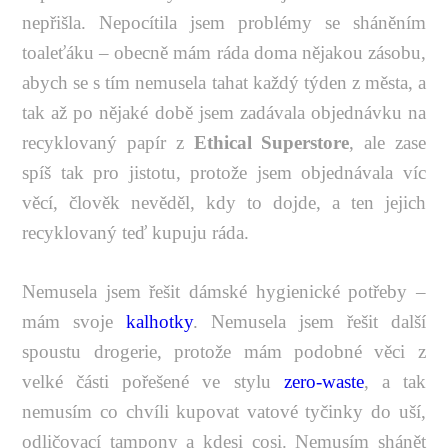
nepřišla. Nepocítila jsem problémy se sháněním
toaleťáku – obecně mám ráda doma nějakou zásobu,
abych se s tím nemusela tahat každý týden z města, a
tak až po nějaké době jsem zadávala objednávku na
recyklovaný papír z
Ethical Superstore
, ale zase
spíš tak pro jistotu, protože jsem objednávala víc
věcí, člověk nevěděl, kdy to dojde, a ten jejich
recyklovaný teď kupuju ráda.
Nemusela jsem řešit dámské hygienické potřeby –
mám svoje
kalhotky
. Nemusela jsem řešit další
spoustu drogerie, protože mám podobné věci z
velké části pořešené ve stylu
zero-waste
, a tak
nemusím co chvíli kupovat vatové tyčinky do uší,
odličovací tampony a kdesi cosi. Nemusím shánět