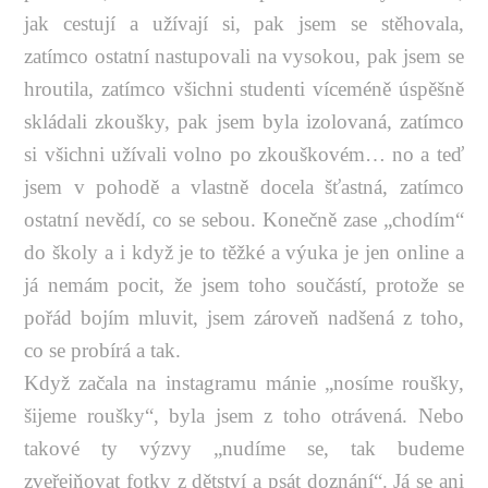
jak cestují a užívají si, pak jsem se stěhovala,
zatímco ostatní nastupovali na vysokou, pak jsem se
hroutila, zatímco všichni studenti víceméně úspěšně
skládali zkoušky, pak jsem byla izolovaná, zatímco
si všichni užívali volno po zkouškovém… no a teď
jsem v pohodě a vlastně docela šťastná, zatímco
ostatní nevědí, co se sebou. Konečně zase „chodím“
do školy a i když je to těžké a výuka je jen online a
já nemám pocit, že jsem toho součástí, protože se
pořád bojím mluvit, jsem zároveň nadšená z toho,
co se probírá a tak.
Když začala na instagramu mánie „nosíme roušky,
šijeme roušky“, byla jsem z toho otrávená. Nebo
takové ty výzvy „nudíme se, tak budeme
zveřejňovat fotky z dětství a psát doznání“. Já se ani