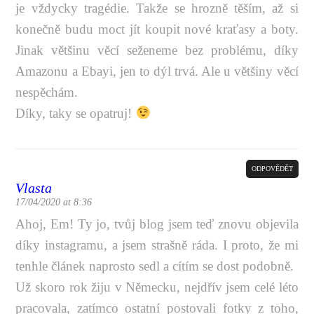
je vždycky tragédie. Takže se hrozně těším, až si
konečně budu moct jít koupit nové kraťasy a boty.
Jinak většinu věcí seženeme bez problému, díky
Amazonu a Ebayi, jen to dýl trvá. Ale u většiny věcí
nespěchám.
Díky, taky se opatruj!
ODPOVĚDĚT
Vlasta
17/04/2020 at 8:36
Ahoj, Em! Ty jo, tvůj blog jsem teď znovu objevila
díky instagramu, a jsem strašně ráda. I proto, že mi
tenhle článek naprosto sedl a cítím se dost podobně.
Už skoro rok žiju v Německu, nejdřív jsem celé léto
pracovala, zatímco ostatní postovali fotky z toho,