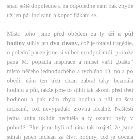
snad ještě dopoledne a na odpoledne nám pak zbyde
už jen pár incleanů a kopec flákání se.
Místo toho jsme před obědem za ty
tři a půl
hodiny
stihly jen
dva cleany
, což je totální tragédie,
o polední pauze jsme si vůbec neodpočinuli, protože
pana M. popadla inspirace a musel vařit „baštu“
místo něčeho jednoduchého a rychlého :D, no a po
obědě nám ten třetí clean zabral taky bezmála
hodinu a půl, takže jsme to stihli tak akorát před třetí
hodinou a pak nám zbyla hodina a půl na šest
incleanů, což nevypadalo zrovna ideálně. Naštěstí
jedna unita uklidit nechtěla a ty ostatní byly v
pohodě. Plus jsme byli od rána tak rozjetí, že jsme
stíhali jeden inclean za čtvrt hodiny, což je docela