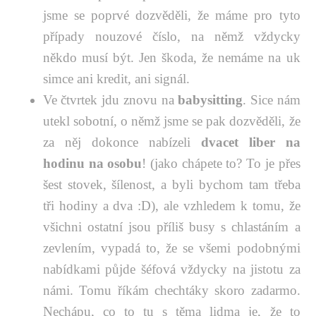
jsme se poprvé dozvěděli, že máme pro tyto
případy nouzové číslo, na němž vždycky
někdo musí být. Jen škoda, že nemáme na uk
simce ani kredit, ani signál.
Ve čtvrtek jdu znovu na
babysitting
. Sice nám
utekl sobotní, o němž jsme se pak dozvěděli, že
za něj dokonce nabízeli
dvacet liber na
hodinu na osobu
! (jako chápete to? To je přes
šest stovek, šílenost, a byli bychom tam třeba
tři hodiny a dva :D), ale vzhledem k tomu, že
všichni ostatní jsou příliš busy s chlastáním a
zevlením, vypadá to, že se všemi podobnými
nabídkami půjde šéfová vždycky na jistotu za
námi. Tomu říkám chechtáky skoro zadarmo.
Nechápu, co to tu s těma lidma je, že to