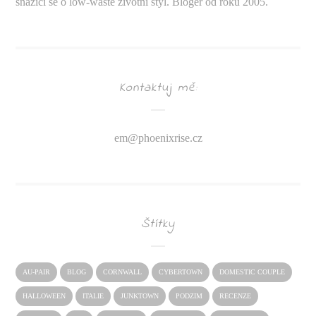
snažící se o low-waste životní styl. Bloger od roku 2005.
Kontaktuj mě:
em@
phoenixrise.cz
Štítky
AU-PAIR
BLOG
CORNWALL
CYBERTOWN
DOMESTIC COUPLE
HALLOWEEN
ITALIE
JUNKTOWN
PODZIM
RECENZE