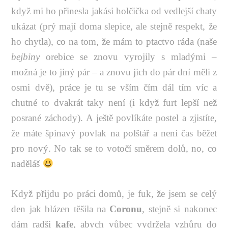
když mi ho přinesla jakási holčička od vedlejší chaty
ukázat (prý mají doma slepice, ale stejně respekt, že
ho chytla), co na tom, že mám to ptactvo ráda (naše
bejbiny
orebice se znovu vyrojily s mladými –
možná je to jiný pár – a znovu jich do pár dní měli z
osmi dvě), práce je tu se vším čím dál tím víc a
chutné to dvakrát taky není (i když furt lepší než
posrané záchody). A ještě povlíkáte postel a zjistíte,
že máte špinavý povlak na polštář a není čas běžet
pro nový. No tak se to votočí směrem dolů, no, co
naděláš
Když přijdu po práci domů, je fuk, že jsem se celý
den jak blázen těšila na
Coronu
, stejně si nakonec
dám radši
kafe
, abych vůbec vydržela vzhůru do