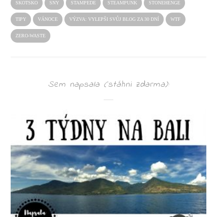
SKOTSKO
SNY
STAMPEDE
STEAMPUNK
STONEHENGE
TIPY
VÁNOCE
VÝZVA: VYLEPŠI SVŮJ BLOG ZA 30 DNÍ
WTF
ZERO-WASTE
Sem napsala (stáhni zdarma):