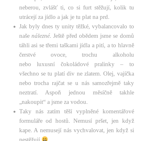
neberou, zvlášť ti, co si furt stěžují, kolik tu
utrácejí za jídlo a jak je tu plat na prd.
Jak byly dnes ty unity těžké, vybalancovalo to
naše
nálezné
. Ještě před obědem jsme se domů
táhli asi se třemi taškami jídla a pití, a to hlavně
čerstvé ovoce, trochu alkoholu
nebo luxusní čokoládové pralinky – to
všechno se tu platí div ne zlatem. Olej, vajíčka
nebo trocha rajčat se u nás samozřejmě taky
neztratí. Aspoň jednou měsíčně takhle
„nakoupit“ a jsme za vodou.
Taky nás zatím těší vyplněné komentářové
formuláře od hostů. Nemusí pršet, jen když
kape. A nemusejí nás vychvalovat, jen když si
nestěžují