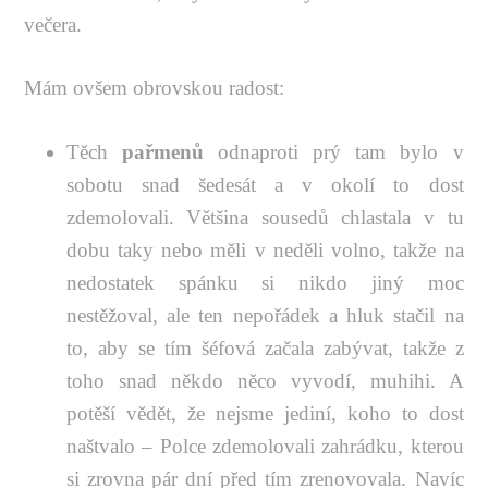
večera.
Mám ovšem obrovskou radost:
Těch
pařmenů
odnaproti prý tam bylo v
sobotu snad šedesát a v okolí to dost
zdemolovali. Většina sousedů chlastala v tu
dobu taky nebo měli v neděli volno, takže na
nedostatek spánku si nikdo jiný moc
nestěžoval, ale ten nepořádek a hluk stačil na
to, aby se tím šéfová začala zabývat, takže z
toho snad někdo něco vyvodí, muhihi. A
potěší vědět, že nejsme jediní, koho to dost
naštvalo – Polce zdemolovali zahrádku, kterou
si zrovna pár dní před tím zrenovovala. Navíc