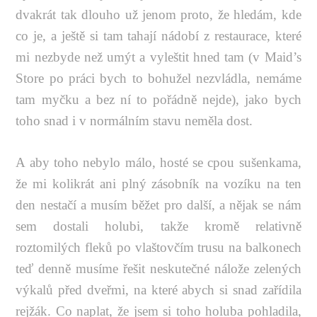
dvakrát tak dlouho už jenom proto, že hledám, kde
co je, a ještě si tam tahají nádobí z restaurace, které
mi nezbyde než umýt a vyleštit hned tam (v Maid’s
Store po práci bych to bohužel nezvládla, nemáme
tam myčku a bez ní to pořádně nejde), jako bych
toho snad i v normálním stavu neměla dost.
A aby toho nebylo málo, hosté se cpou sušenkama,
že mi kolikrát ani plný zásobník na vozíku na ten
den nestačí a musím běžet pro další, a nějak se nám
sem dostali holubi, takže kromě relativně
roztomilých fleků po vlaštovčím trusu na balkonech
teď denně musíme řešit neskutečné nálože zelených
výkalů před dveřmi, na které abych si snad zařídila
rejžák. Co naplat, že jsem si toho holuba pohladila,