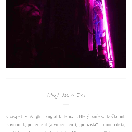
Ahoj! Jsem Em.
Czexpat v Anglii, anglofil, fénix. 34letý snílek, kočkomil,
kávoholik, potterhead (a vůbec nerd), „potížista“ a minimalista,