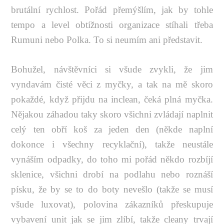
brutální rychlost. Pořád přemýšlím, jak by tohle
tempo a level obtížnosti organizace stíhali třeba
Rumuni nebo Polka. To si neumím ani představit.
Bohužel, návštěvníci si všude zvykli, že jim
vyndavám čisté věci z myčky, a tak na mě skoro
pokaždé, když přijdu na inclean, čeká plná myčka.
Nějakou záhadou taky skoro všichni zvládají naplnit
celý ten obří koš za jeden den (někde naplní
dokonce i všechny recyklační), takže neustále
vynáším odpadky, do toho mi pořád někdo rozbíjí
sklenice, všichni drobí na podlahu nebo roznáší
písku, že by se to do boty nevešlo (takže se musí
všude luxovat), polovina zákazníků přeskupuje
vybavení unit jak se jim zlíbí, takže cleany trvají