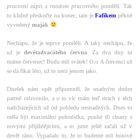
pracovní zápis
z
random pracovního
pondělí. Tak
to klidně přeskočte na konec, tam je
Fafíkem
pěkně
vyvedený
maják
Nechápu, že je teprve pondělí. A taky nechápu, že
už je
devětadvacátého června
. Za dva dny tu
máme červenec! Budu mít svátek! O.o A červenci už
se dá říkat léto, už to není jenom jako.
Dnešek nám opět připomněl, že snadným dnům
patrně odzvonilo, a o to víc mám teď strach z těch
nadcházejících už od pohledu nesnadných. Dnes to
měla být maximální pohodička, pouhé tři cleany s
novými přijíždějícími, a to jsme ještě začali už v
devět ráno. Vypadalo to, že to budeme mít hotové