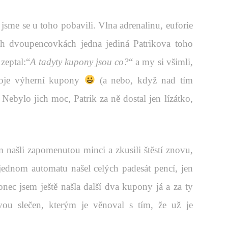
t jsme se u toho pobavili. Vlna adrenalinu, euforie
ch dvoupencovkách jedna jediná Patrikova toho
zeptal:“
A tadyty kupony jsou co?
“ a my si všimli,
voje výherní kupony
(a nebo, když nad tím
ebylo jich moc, Patrik za ně dostal jen lízátko,
am našli zapomenutou minci a zkusili štěstí znovu,
 jednom automatu našel celých padesát pencí, jen
nec jsem ještě našla další dva kupony já a za ty
ou slečen, kterým je věnoval s tím, že už je