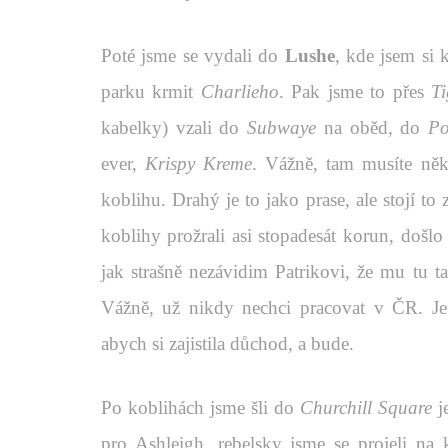
Poté jsme se vydali do
Lushe
, kde jsem si 
parku krmit
Charlieho
. Pak jsme to přes
T
kabelky) vzali do
Subwaye
na oběd, do
Po
ever,
Krispy Kreme
. Vážně, tam musíte něk
koblihu. Drahý je to jako prase, ale stojí to 
koblihy prožrali asi stopadesát korun, došl
jak strašně nezávidim Patrikovi, že mu tu t
Vážně, už nikdy nechci pracovat v ČR. Jen
abych si zajistila důchod, a bude.
Po koblihách jsme šli do
Churchill Square
j
pro Ashleigh, rebelsky jsme se projeli na