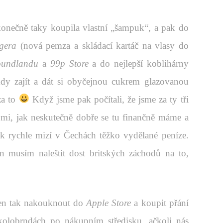
konečně taky koupila vlastní „šampuk“, a pak do
igera
(nová pemza a skládací kartáč na vlasy do
undlandu
a
99p Store
a do nejlepší koblihárny
dy zajít a dát si obyčejnou cukrem glazovanou
za to
Když jsme pak počítali, že jsme za ty tři
o mi, jak neskutečně dobře se tu finančně máme a
ak rychle mizí v Čechách těžko vydělané peníze.
 musím naleštit dost britských záchodů na to,
en tak nakouknout do
Apple Store
a koupit přání
 kolobrndách po nákupním středisku, ačkoli nás