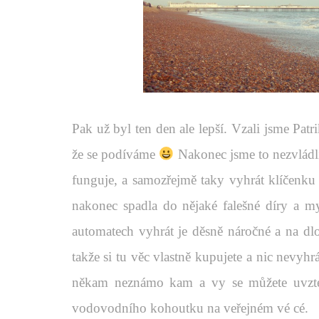
Pak už byl ten den ale lepší. Vzali jsme Pat
že se podíváme
Nakonec jsme to nezvládli 
funguje, a samozřejmě taky vyhrát klíčenku 
nakonec spadla do nějaké falešné díry a my 
automatech vyhrát je děsně náročné a na dl
takže si tu věc vlastně kupujete a nic nevyhr
někam neznámo kam a vy se můžete uvztekat
vodovodního kohoutku na veřejném vé cé.