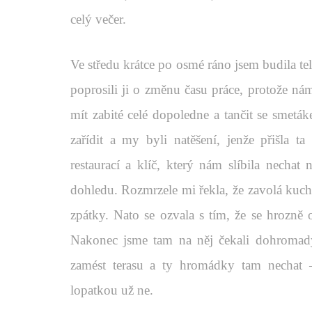
celý večer.
Ve středu krátce po osmé ráno jsem budila te
poprosili ji o změnu času práce, protože ná
mít zabité celé dopoledne a tančit se smet
zařídit a my byli natěšení, jenže přišla t
restaurací a klíč, který nám slíbila nechat
dohledu. Rozmrzele mi řekla, že zavolá kucha
zpátky. Nato se ozvala s tím, že se hrozně
Nakonec jsme tam na něj čekali dohromady
zamést terasu a ty hromádky tam nechat –
lopatkou už ne.