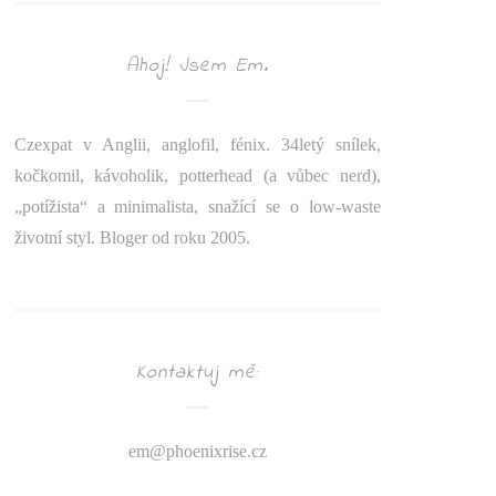
Ahoj! Jsem Em.
Czexpat v Anglii, anglofil, fénix. 34letý snílek,
kočkomil, kávoholik, potterhead (a vůbec nerd),
„potížista“ a minimalista, snažící se o low-waste
životní styl. Bloger od roku 2005.
Kontaktuj mě:
em@
phoenixrise.cz