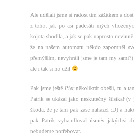
Ale udělali jsme si radost tím zážitkem a dos
z toho, jak po asi padesáti mých vhozený
kojota shodila, a jak se pak naprosto nevinně 
že na našem automatu někdo zapomněl s
přemýšlím, nevyhráli jsme je tam my sami?) N
ale i tak si ho užil
Pak jsme ještě
Pier
několikrát obešli, tu a t
Patrik se ukázal jako neskutečný štístkař (v
škoda, že je tam pak zase naházel :D) a nako
pak Patrik vyhandloval úsměv jakýchsi dv
nebudeme potřebovat.