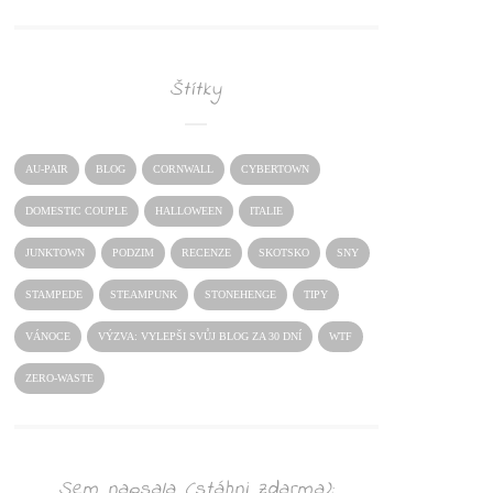
Štítky
AU-PAIR
BLOG
CORNWALL
CYBERTOWN
DOMESTIC COUPLE
HALLOWEEN
ITALIE
JUNKTOWN
PODZIM
RECENZE
SKOTSKO
SNY
STAMPEDE
STEAMPUNK
STONEHENGE
TIPY
VÁNOCE
VÝZVA: VYLEPŠI SVŮJ BLOG ZA 30 DNÍ
WTF
ZERO-WASTE
Sem napsala (stáhni zdarma):