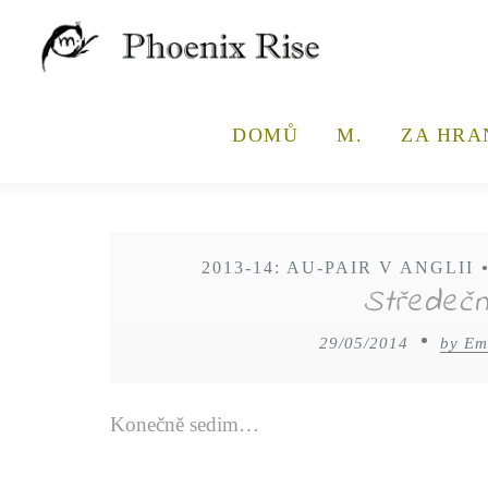
DOMŮ
M.
ZA HRA
2013-14: AU-PAIR V ANGLII
Středeční
29/05/2014
by Em
Konečně sedim…