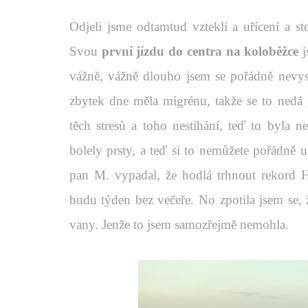
Odjeli jsme odtamtud vzteklí a uřícení a st
Svou
první jízdu do centra na koloběžce
j
vážně, vážně dlouho jsem se pořádně nevys
zbytek dne měla migrénu, takže se to nedá p
těch stresů a toho nestíhání, teď to byla 
bolely prsty, a teď si to nemůžete pořádně u
pan M. vypadal, že hodlá trhnout rekord 
budu týden bez večeře. No zpotila jsem se,
vany. Jenže to jsem samozřejmě nemohla.