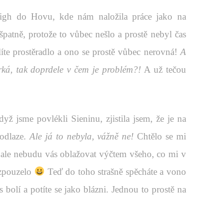
eigh do Hovu, kde nám naložila práce jako na
i špatně, protože to vůbec nešlo a prostě nebyl čas
ehlíte prostěradlo a ono se prostě vůbec nerovná!
A
orká, tak doprdele v čem je problém?!
A už tečou
když jsme povlékli Sieninu, zjistila jsem, že je na
podlaze.
Ale já to nebyla, vážně ne!
Chtělo se mi
 ale nebudu vás oblažovat výčtem všeho, co mi v
vzpouzelo
Teď do toho strašně spěcháte a vono
 bolí a potíte se jako blázni. Jednou to prostě na