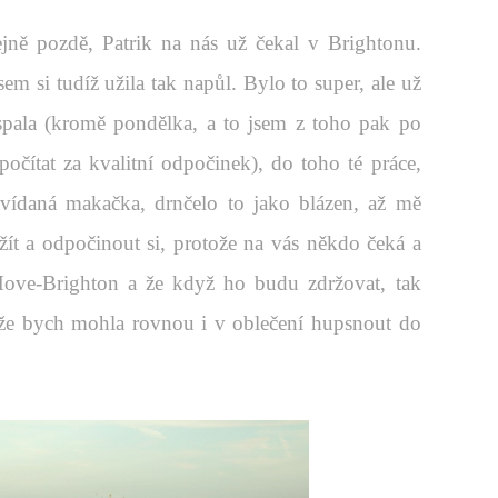
ejně pozdě, Patrik na nás už čekal v Brightonu.
sem si tudíž užila tak napůl. Bylo to super, ale už
pala (kromě pondělka, a to jsem z toho pak po
očítat za kvalitní odpočinek), do toho té práce,
nevídaná makačka, drnčelo to jako blázen, až mě
žít a odpočinout si, protože na vás někdo čeká a
Hove-Brighton a že když ho budu zdržovat, tak
 že bych mohla rovnou i v oblečení hupsnout do