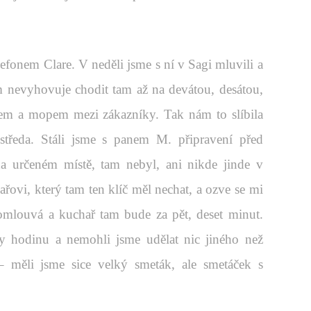
lefonem Clare. V neděli jsme s ní v Sagi mluvili a
m nevyhovuje chodit tam až na devátou, desátou,
ákem a mopem mezi zákazníky. Tak nám to slíbila
a středa. Stáli jsme s panem M. připravení před
 na určeném místě, tam nebyl, ani nikde jinde v
řovi, který tam ten klíč měl nechat, a ozve se mi
 omlouvá a kuchař tam bude za pět, deset minut.
 hodinu a nemohli jsme udělat nic jiného než
 měli jsme sice velký smeták, ale smetáček s