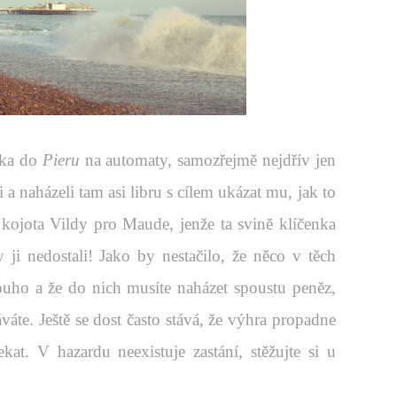
rika do
Pieru
na automaty, samozřejmě nejdřív jen
a naházeli tam asi libru s cílem ukázat mu, jak to
kojota Vildy pro Maude, jenže ta svině klíčenka
ji nedostali! Jako by nestačilo, že něco v těch
ouho a že do nich musíte naházet spoustu peněz,
áváte. Ještě se dost často stává, že výhra propadne
. V hazardu neexistuje zastání, stěžujte si u