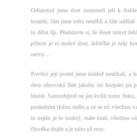
Odtamtud jsme dost rozmrzelí jeli k Ashl
kostele, část jsme toho nestihli a část udělal
to dělat líp. Představte si, že deset minut ž
přitom je to mokré dost, žehlička je taky h
nervy…
Povléct její postel jsme totálně nestíhali, a 
dece obrovský flek jakoby od šoupání po 
brečet. Samozřejmě ne jen kvůli tomu fleku,
posledním týdnu nešlo a co se mi všechno 
to nejde, je to mokrý, máte hlad, všechno vás
člověka dojde a je toho už moc.