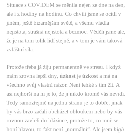
Situace s COVIDEM se měnila nejen ze dne na den,
ale i z hodiny na hodinu. Co chvíli jsme se ocitli v
jiném, ještě bizarnějším světě, a všemu vládla
nejistota, strašná nejistota a bezmoc. Věděli jsme ale,
že je na tom tolik lidí stejně, a v tom je vám taková
zvláštní síla.
Protože třeba já žiju permanentně ve stresu. I když
mám zrovna lepší dny,
úzkost
je
úzkost
a má na
všechno svůj vlastní názor. Není lehké s tím žít. A
asi nejhorší na ní je to, že ji nikdo kromě vás nevidí.
Tedy samozřejmě na jednu stranu je to dobře, jinak
by vás brzo začali obcházet obloukem nebo by vás
rovnou zavřeli do blázince, protože to, co mně se
honí hlavou, to fakt není „normální“. Ale jsem
high