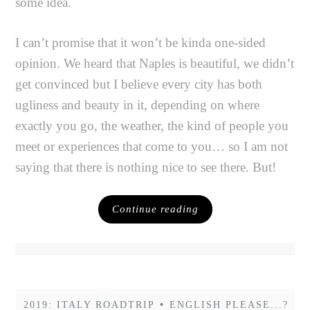
some idea.
I can’t promise that it won’t be kinda one-sided
opinion. We heard that Naples is beautiful, we didn’t
get convinced but I believe every city has both
ugliness and beauty in it, depending on where
exactly you go, the weather, the kind of people you
meet or experiences that come to you… so I am not
saying that there is nothing nice to see there. But!
Continue reading
2019: ITALY ROADTRIP
•
ENGLISH PLEASE...?