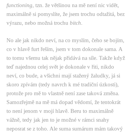
functioning
, tzn. že většinou na mě není nic vidět,
maximálně si pomyslíte, že jsem trochu odtažitá, bez
výrazu, nebo možná trochu
bitch
.
No ale jak nikdo neví, na co myslím, čeho se bojím,
co v hlavě furt řeším, jsem v tom dokonale sama. A
to tomu všemu tak nějak přidává na síle. Takže když
teď najednou celej svět je dokonale v řiti, nikdo
neví, co bude, a všichni mají stažený žaludky, já si
skoro zpívám (tedy navrch k mé tradiční úzkosti),
protože pro mě to vlastně není zase taková změna.
Samozřejmě na mě má dopad vědomí, že tentokrát
to není jenom v mojí hlavě. Beru to maximálně
vážně, tedy jak jen to je možné v rámci snahy
neposrat se z toho. Ale suma sumárum mám takový