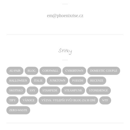
em@
phoenixrise.cz
Štítky
AU-PAIR
BLOG
CORNWALL
CYBERTOWN
DOMESTIC COUPLE
HALLOWEEN
ITALIE
JUNKTOWN
PODZIM
RECENZE
SKOTSKO
SNY
STAMPEDE
STEAMPUNK
STONEHENGE
TIPY
VÁNOCE
VÝZVA: VYLEPŠI SVŮJ BLOG ZA 30 DNÍ
WTF
ZERO-WASTE