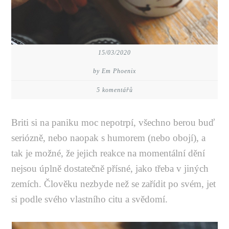
15/03/2020
by Em Phoenix
5 komentářů
Briti si na paniku moc nepotrpí, všechno berou buď
seriózně, nebo naopak s humorem (nebo obojí), a
tak je možné, že jejich reakce na momentální dění
nejsou úplně dostatečně přísné, jako třeba v jiných
zemích. Člověku nezbyde než se zařídit po svém, jet
si podle svého vlastního citu a svědomí.