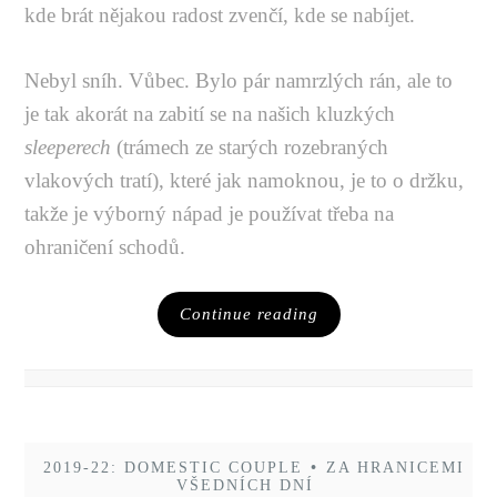
kde brát nějakou radost zvenčí, kde se nabíjet.
Nebyl sníh. Vůbec. Bylo pár namrzlých rán, ale to
je tak akorát na zabití se na našich kluzkých
sleeperech
(trámech ze starých rozebraných
vlakových tratí), které jak namoknou, je to o držku,
takže je výborný nápad je používat třeba na
ohraničení schodů.
Continue reading
2019-22: DOMESTIC COUPLE
•
ZA HRANICEMI
VŠEDNÍCH DNÍ