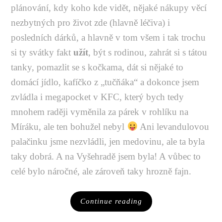
plánování, kdy koho kde vidět, nějaké nákupy věcí
nezbytných pro život zde (hlavně léčiva) i
posledních dárků, a hlavně v tom všem i tak trochu
si ty svátky fakt
užít
, být s rodinou, zahrát si s tátou
tanky, pomazlit se s kočkama, dát si nějaké to
domácí jídlo, kafíčko z „tučňáka“ a dokonce jsem
zvládla i megapocket v KFC, který bych tedy
mnohem raději vyměnila za párek v rohlíku na
Míráku, ale ten bohužel nebyl
Ani levandulovou
palačinku jsme nezvládli, jen medovinu, ale ta byla
taky dobrá. A na Vyšehradě jsem byla! A vůbec to
celé bylo náročné, ale zároveň taky hrozně fajn.
Continue reading