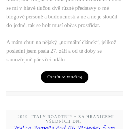
se mi v hlavě tlučou dvě různé představy o mé
blogové personě a budoucnosti a ne a ne je sloučit
do jedné, tak se holt musí občas prostřídat.
A mám chuť na nějaký „normální článek“, jelikož
poslední jsem psala 27. září a od té doby se
samozřejmě pár věcí událo.
Continue reading
2019: ITALY ROADTRIP
•
ZA HRANICEMI
VŠEDNÍCH DNÍ
Visiting Pompeii and Mt. Vesuvius from