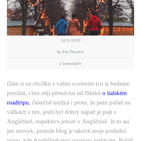
24/11/2019
by Em Phoenix
2 komentáře
Dám si na chvilku s vaším svolením (co si budeme
povídat, i bez něj) přestávku od článků
o italském
roadtripu
, částečně možná i proto, že jsem pořád na
vážkách s tím, jestli byl dobrý nápad je psát v
Angličtině, respektive
jenom
v Angličtině. Je to asi
jen nezvyk, protože blog je takové moje poslední
místo, kde Angličtině moc prostoru nedávám. Pořád