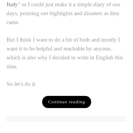
Italy
“ or I could just make it a simple diary of our
days, pointing out highlights and disasters as they
came.
But I think I want to do a bit of both and mostly I
want it to be helpful and reachable by anyone,
which is also why I decided to write in English this
time.
So let’s do it.
Continue reading