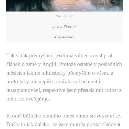
29/02/2020
by Em Phoenix
4 komentáře
Tak si tak přemýšlím, jestli má vůbec smysl psát
článek o zimě v Anglii. Protože ostatně v posledních
měsících takhle nihilisticky přemýšlím o všem, a
proto taky nic nepíšu a začalo mě nebavit i
instagramování, respektive jsem přestala mít radost z
toho, co zveřejňuju.
Kromě běžného zimního blues viním
srovnávání se
.
Došlo to tak daleko, že jsem musela přestat sledovat