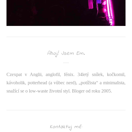
Ahoj! Jsem Em.
Czexpat v Anglii, anglofil, fénix. 34letý snílek, kočkomil,
kávoholik, potterhead (a vůbec nerd), „potížista“ a minimalista,
snažící se o low-waste životní styl. Bloger od roku 2005.
Kontaktuj mě: