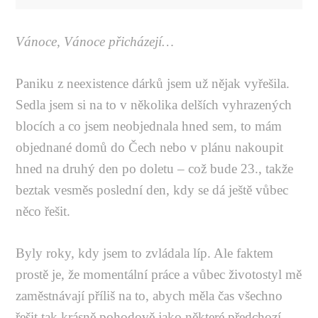
Vánoce, Vánoce přicházejí…
Paniku z neexistence dárků jsem už nějak vyřešila.
Sedla jsem si na to v několika delších vyhrazených
blocích a co jsem neobjednala hned sem, to mám
objednané domů do Čech nebo v plánu nakoupit
hned na druhý den po doletu – což bude 23., takže
beztak vesměs poslední den, kdy se dá ještě vůbec
něco řešit.
Byly roky, kdy jsem to zvládala líp. Ale faktem
prostě je, že momentální práce a vůbec životostyl mě
zaměstnávají příliš na to, abych měla čas všechno
řešit tak krásně pohodově jako některé předchozí