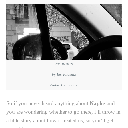
28/10/2019
by Em Phoenix
Žádné komentáře
So if you never heard anything about
Naples
and
you are wondering whether to go there, I’ll throw in
a little story about how it treated us, so you’ll get