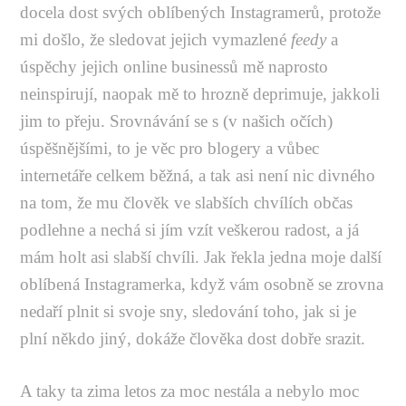
docela dost svých oblíbených Instagramerů, protože
mi došlo, že sledovat jejich vymazlené
feedy
a
úspěchy jejich online businessů mě naprosto
neinspirují, naopak mě to hrozně deprimuje, jakkoli
jim to přeju. Srovnávání se s (v našich očích)
úspěšnějšími, to je věc pro blogery a vůbec
internetáře celkem běžná, a tak asi není nic divného
na tom, že mu člověk ve slabších chvílích občas
podlehne a nechá si jím vzít veškerou radost, a já
mám holt asi slabší chvíli. Jak řekla jedna moje další
oblíbená Instagramerka, když vám osobně se zrovna
nedaří plnit si svoje sny, sledování toho, jak si je
plní někdo jiný, dokáže člověka dost dobře srazit.
A taky ta zima letos za moc nestála a nebylo moc