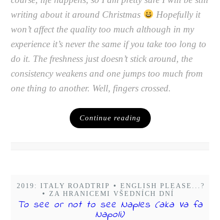
writing about it around Christmas
Hopefully it
won’t affect the quality too much although in my
experience it’s never the same if you take too long to
do it. The freshness just doesn’t stick around, the
consistency weakens and one jumps too much from
one thing to another. Well, fingers crossed.
Continue reading
2019: ITALY ROADTRIP
•
ENGLISH PLEASE...?
•
ZA HRANICEMI VŠEDNÍCH DNÍ
To see or not to see Naples (aka Va fa
Napoli)