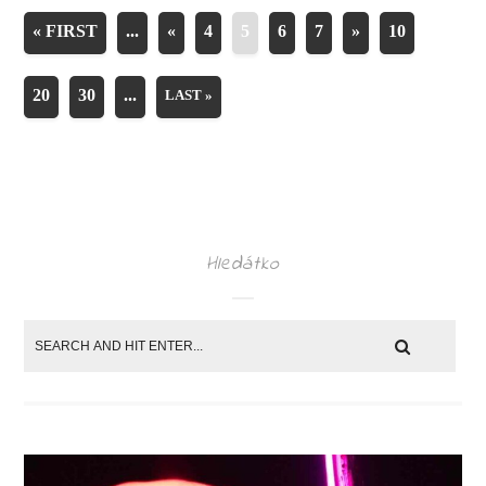
« FIRST
...
«
4
5
6
7
»
10
20
30
...
LAST »
Hledátko