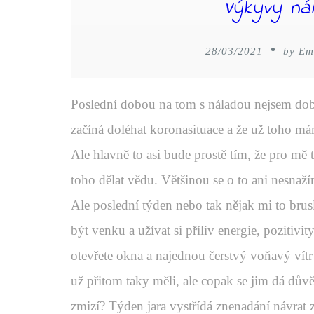
Výkyvy ná
28/03/2021
by Em
Poslední dobou na tom s náladou nejsem dobř
začíná doléhat koronasituace a že už toho má
Ale hlavně to asi bude prostě tím, že pro mě 
toho dělat vědu. Většinou se o to ani nesnaží
Ale poslední týden nebo tak nějak mi to brusl
být venku a užívat si příliv energie, pozitivit
otevřete okna a najednou čerstvý voňavý vítr
už přitom taky měli, ale copak se jim dá důvě
zmizí? Týden jara vystřídá znenadání návrat 