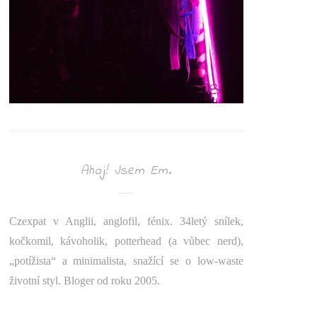
Ahoj! Jsem Em.
Czexpat v Anglii, anglofil, fénix. 34letý snílek,
kočkomil, kávoholik, potterhead (a vůbec nerd),
„potížista“ a minimalista, snažící se o low-waste
životní styl. Bloger od roku 2005.