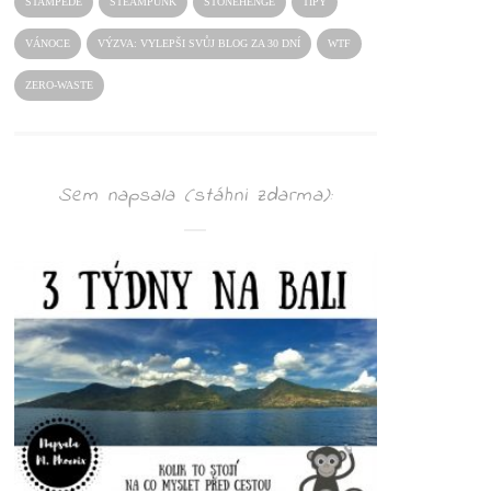
STAMPEDE
STEAMPUNK
STONEHENGE
TIPY
VÁNOCE
VÝZVA: VYLEPŠI SVŮJ BLOG ZA 30 DNÍ
WTF
ZERO-WASTE
Sem napsala (stáhni zdarma):