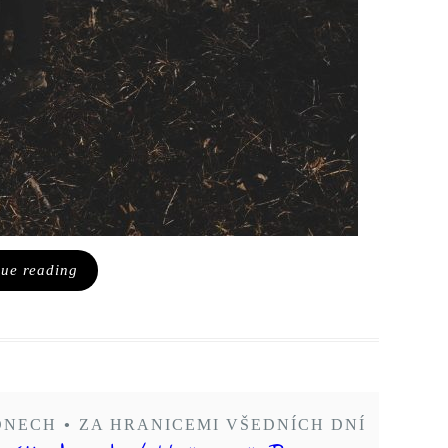
nue reading
 DNECH
•
ZA HRANICEMI VŠEDNÍCH DNÍ