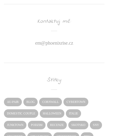
Kontaktuj mě:
em@
phoenixrise.cz
Štítky
AU-PAIR
BLOG
CORNWALL
CYBERTOWN
DOMESTIC COUPLE
HALLOWEEN
ITALIE
JUNKTOWN
PODZIM
RECENZE
SKOTSKO
SNY