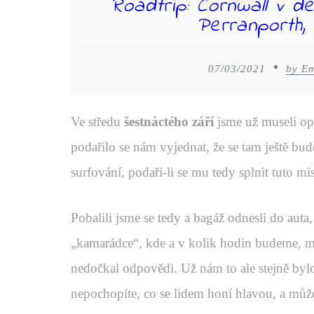
Roadtrip: Cornwall v de
Perranporth,
07/03/2021
by E
Ve středu
šestnáctého září
jsme už museli op
podařilo se nám vyjednat, že se tam ještě bu
surfování, podaří-li se mu tedy splnit tuto mis
Pobalili jsme se tedy a bagáž odnesli do auta
„kamarádce“, kde a v kolik hodin budeme, m
nedočkal odpovědi. Už nám to ale stejně bylo
nepochopíte, co se lidem honí hlavou, a může