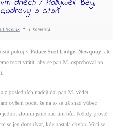
víti dnech / Hollywell Bay,
 Godrevy a stan
m Phoenix
1 komentář
ustit pokoj v
Palace Surf Lodge, Newquay
, ale
deme moct vrátit, aby se pan M. osprchoval po
i.
, a z posledních nadějí dal pan M. vědět
ám ovšem pocit, že na to se už snad vůbec
 jedno, zlomili jsme nad tím hůl. Někdy prostě
te se jen domnívat, kde nastala chyba. Věci se