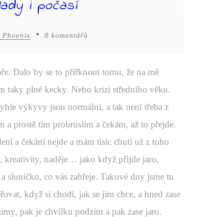
lady i počasí
 Phoenix
8 komentářů
e. Dalo by se to přiřknout tomu, že na mě
m taky plné kecky. Nebo krizi středního věku.
tyhle výkyvy jsou normální, a tak není třeba z
m a prostě tím probruslím a čekám, až to přejde.
ení a čekání nejde a mám tisíc chutí už z toho
y, kreativity, naděje… jako když přijde jaro,
 a sluníčko, co vás zahřeje. Takové dny jsme tu
řovat, když si chodí, jak se jim chce, a hned zase
zimy, pak je chvilku podzim a pak zase jaro.