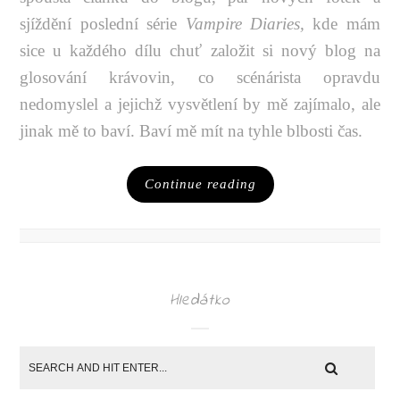
sjíždění poslední série
Vampire Diaries,
kde mám
sice u každého dílu chuť založit si nový blog na
glosování krávovin, co scénárista opravdu
nedomyslel a jejichž vysvětlení by mě zajímalo, ale
jinak mě to baví. Baví mě mít na tyhle blbosti čas.
Continue reading
Hledátko