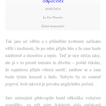
Odpočinek
04/05/2014
by Em Phoenix
Žádné komentáře
Tak jaru už věřím a s přišedším květnem začínám
věřit i možnosti, že po něm přijde léto a že zase bude
nádherně a slunečno a teplo. Teď je sice občas taky,
ale já v to prostě nemám tu důvěru – pořád čekám,
že najednou přijde větrná smršť, zatáhne se a zase
bude týden hnusně a šedo. Nebylo by to ostatně
poprvé, holt taková je povaha anglického počasí.
Jaro mimojiné překvapilo hned několika volnými
pondělky, na něž nám Ashleigh dala nečekaně