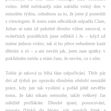
volno. Ještě nečekaněji nám nabídla volný den v
minulém týdnu, odměnou za to, že jsme jí pomohli
s viewingem. K tomu nám několikrát odpadla Clare,
Julian se nám už pekelně dlouho vůbec neozval, o
svátečních pondělcích jsme odřekli i Jo – když už
máme jednou volno, tak si ho přece nebudeme kazit
dřením u ní – a ani nevím jak, jsem zase zpátky v
poklidném módu a mám času, že nevím, co s ním.
Tohle je taková ta blbá fáze odpočívání. Těch pár
dní až týdnů po opravdu dlouhém období neustálé
práce, kdy jste tak vysílení a pořád ještě nevěříte
tomu, že fakt nikam nemusíte, takže veškerý čas
náležitě proflákáte. Dlouhé spaní, ponocování,
spousta článků do blogu, pár nových fotek a