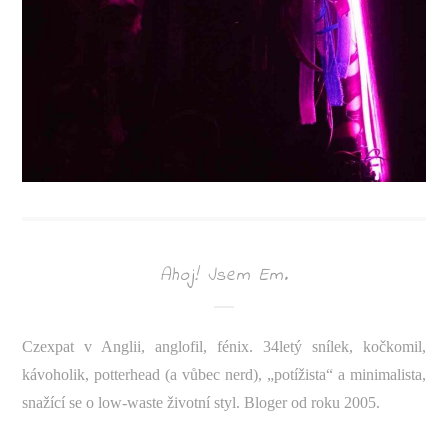
Ahoj! Jsem Em.
Czexpat v Anglii, anglofil, fénix. 34letý snílek, kočkomil,
kávoholik, potterhead (a vůbec nerd), „potížista“ a minimalista,
snažící se o low-waste životní styl. Bloger od roku 2005.