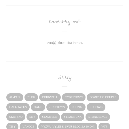
Kontaktuj mě:
em@
phoenixrise.cz
Štítky
AU-PAIR
BLOG
CORNWALL
CYBERTOWN
DOMESTIC COUPLE
HALLOWEEN
ITALIE
JUNKTOWN
PODZIM
RECENZE
SKOTSKO
SNY
STAMPEDE
STEAMPUNK
STONEHENGE
TIPY
VÁNOCE
VÝZVA: VYLEPŠI SVŮJ BLOG ZA 30 DNÍ
WTF