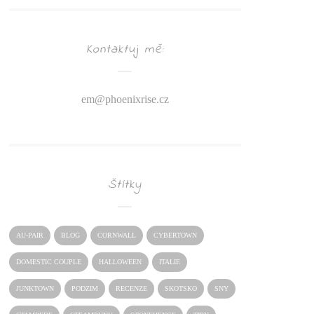
Kontaktuj mě:
em@
phoenixrise.cz
Štítky
AU-PAIR
BLOG
CORNWALL
CYBERTOWN
DOMESTIC COUPLE
HALLOWEEN
ITALIE
JUNKTOWN
PODZIM
RECENZE
SKOTSKO
SNY