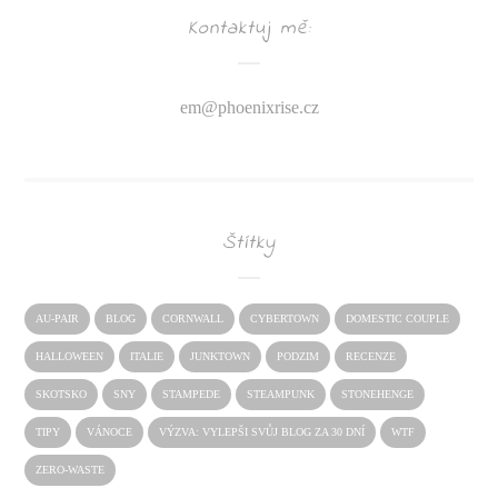
Kontaktuj mě:
em@
phoenixrise.cz
Štítky
AU-PAIR
BLOG
CORNWALL
CYBERTOWN
DOMESTIC COUPLE
HALLOWEEN
ITALIE
JUNKTOWN
PODZIM
RECENZE
SKOTSKO
SNY
STAMPEDE
STEAMPUNK
STONEHENGE
TIPY
VÁNOCE
VÝZVA: VYLEPŠI SVŮJ BLOG ZA 30 DNÍ
WTF
ZERO-WASTE