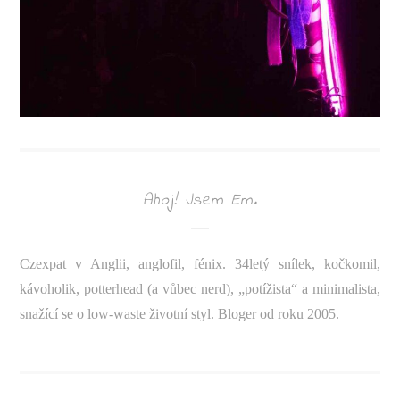
Ahoj! Jsem Em.
Czexpat v Anglii, anglofil, fénix. 34letý snílek, kočkomil,
kávoholik, potterhead (a vůbec nerd), „potížista“ a minimalista,
snažící se o low-waste životní styl. Bloger od roku 2005.