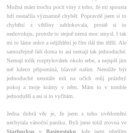
Možná mám trochu pocit viny z toho, že mi spousta
lidí nestačila významně chybět. Popravdě jsem si to
chybění z většiny zablokovala, prostě si to
nedovoluju, protože to stejně nemá moc smysl. I tak
mi to láme srdce a odjíždění je čím dál tím těžší. Ale
samozřejmě lidi doma to asi nemají tak jednoduché.
Nemají tolik rozptylovátek okolo sebe, a nejspíš jim
mě kdeco připomíná, hlavně našim. Nemůže být
jednoduché neustále mít na očích můj prázdný
pokoj a moje krámy v něm. Mám to v tomhle
jednodušší a asi si to vyčítám.
Jedna dobrá věc je, že jsem z toho uvědomění
nechytala vánoční paniku. Byli jsme totiž zrovna ve
Starbucksu
v
Basingstoku
, kde jsem předtím