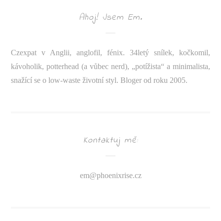
Ahoj! Jsem Em.
Czexpat v Anglii, anglofil, fénix. 34letý snílek, kočkomil,
kávoholik, potterhead (a vůbec nerd), „potížista“ a minimalista,
snažící se o low-waste životní styl. Bloger od roku 2005.
Kontaktuj mě:
em@
phoenixrise.cz