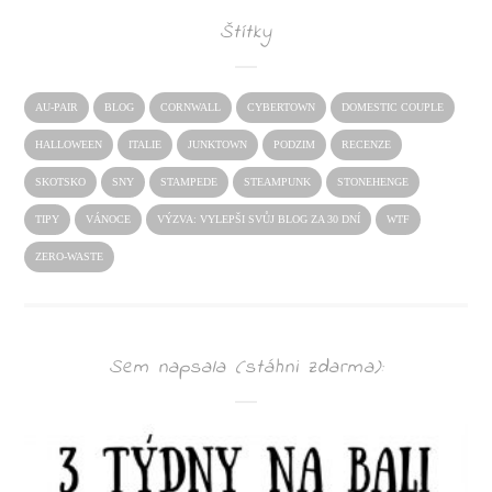
Štítky
AU-PAIR
BLOG
CORNWALL
CYBERTOWN
DOMESTIC COUPLE
HALLOWEEN
ITALIE
JUNKTOWN
PODZIM
RECENZE
SKOTSKO
SNY
STAMPEDE
STEAMPUNK
STONEHENGE
TIPY
VÁNOCE
VÝZVA: VYLEPŠI SVŮJ BLOG ZA 30 DNÍ
WTF
ZERO-WASTE
Sem napsala (stáhni zdarma):