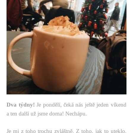
Dva týdny!
Je pondělí, čeká nás ještě jeden víkend
a ten další už jsme doma! Nechápu.
Je mi z toho trochu zvláštně. Z toho, jak to uteklo.