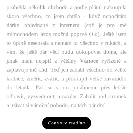
proběhla několik obchodů a podle plánů nakoupila
skoro všechno, co jsem chtěla – když nepočítám
dárky objednané z internetu (což je pro mě
mimochodem letos možná poprvé O.o). Ještě jsem
to úplně nesepsala a nemám to všechno v rukách, a
vím, že ještě pár věcí budu dokupovat doma, ale
jinak mám nejspíš z většiny
Vánoce
vyřízené a
zaplavuje mě klid. Teď jen zabalit všechno do velké
krabice, změřit, zvážit, a přikoupit velké zavazadlo
do letadla. Pak se s tím potáhneme přes letiště
odbavit, vyzvednout, a nazdar. Zabalit pod stromek
a užívat si vánoční pohodu, na těch pár dní.
Continue reading