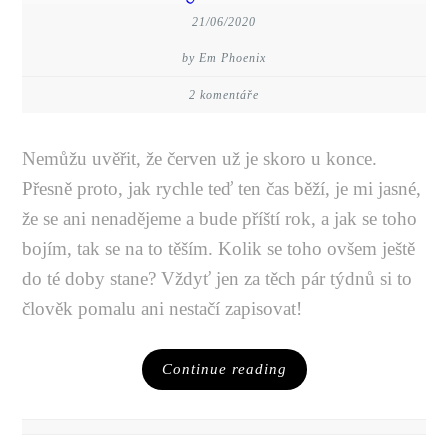
21/06/2020
by Em Phoenix
2 komentáře
Nemůžu uvěřit, že červen už je skoro u konce.
Přesně proto, jak rychle teď ten čas běží, je mi jasné,
že se ani nenadějeme a bude příští rok, a jak se toho
bojím, tak se na to těším. Kolik se toho ovšem ještě
do té doby stane? Vždyť jen za těch pár týdnů si to
člověk pomalu ani nestačí zapisovat!
Continue reading