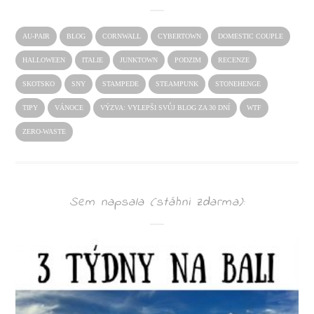
AU-PAIR
BLOG
CORNWALL
CYBERTOWN
DOMESTIC COUPLE
HALLOWEEN
ITALIE
JUNKTOWN
PODZIM
RECENZE
SKOTSKO
SNY
STAMPEDE
STEAMPUNK
STONEHENGE
TIPY
VÁNOCE
VÝZVA: VYLEPŠI SVŮJ BLOG ZA 30 DNÍ
WTF
ZERO-WASTE
Sem napsala (stáhni zdarma):