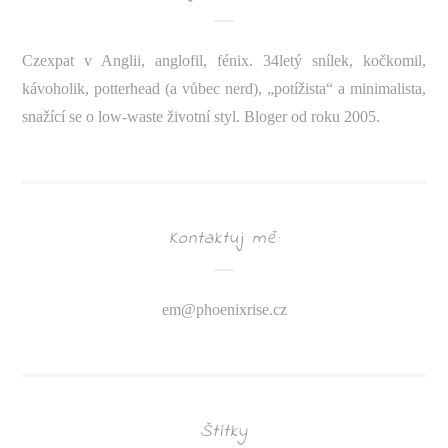
Czexpat v Anglii, anglofil, fénix. 34letý snílek, kočkomil,
kávoholik, potterhead (a vůbec nerd), „potížista“ a minimalista,
snažící se o low-waste životní styl. Bloger od roku 2005.
Kontaktuj mě:
em@
phoenixrise.cz
Štítky