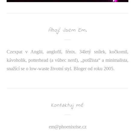
Ahoj! Jsem Em.
Czexpat v Anglii, anglofil, fénix. 34letý snílek, kočkomil,
kávoholik, potterhead (a vůbec nerd), „potížista“ a minimalista,
snažící se o low-waste životní styl. Bloger od roku 2005.
Kontaktuj mě:
em@
phoenixrise.cz