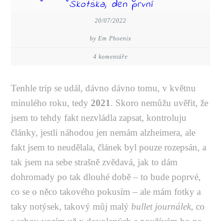
Skotska, den první
20/07/2022
by Em Phoenix
4 komentáře
Tenhle trip se udál, dávno dávno tomu, v květnu
minulého roku, tedy
2021
. Skoro nemůžu uvěřit, že
jsem to tehdy fakt nezvládla zapsat, kontroluju
články, jestli náhodou jen nemám alzheimera, ale
fakt jsem to neudělala, článek byl pouze rozepsán, a
tak jsem na sebe strašně zvědavá, jak to dám
dohromady po tak dlouhé době – to bude poprvé,
co se o něco takového pokusím – ale mám fotky a
taky notýsek, takový můj malý
bullet journálek
, co