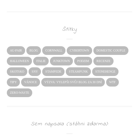
Štítky
AU-PAIR
BLOG
CORNWALL
CYBERTOWN
DOMESTIC COUPLE
HALLOWEEN
ITALIE
JUNKTOWN
PODZIM
RECENZE
SKOTSKO
SNY
STAMPEDE
STEAMPUNK
STONEHENGE
TIPY
VÁNOCE
VÝZVA: VYLEPŠI SVŮJ BLOG ZA 30 DNÍ
WTF
ZERO-WASTE
Sem napsala (stáhni zdarma):