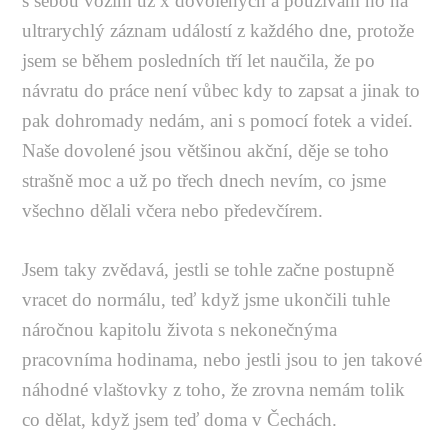
s sebou vozím už x dovolených a používám ho na
ultrarychlý záznam událostí z každého dne, protože
jsem se během posledních tří let naučila, že po
návratu do práce není vůbec kdy to zapsat a jinak to
pak dohromady nedám, ani s pomocí fotek a videí.
Naše dovolené jsou většinou akční, děje se toho
strašně moc a už po třech dnech nevím, co jsme
všechno dělali včera nebo předevčírem.
Jsem taky zvědavá, jestli se tohle začne postupně
vracet do normálu, teď když jsme ukončili tuhle
náročnou kapitolu života s nekonečnýma
pracovníma hodinama, nebo jestli jsou to jen takové
náhodné vlaštovky z toho, že zrovna nemám tolik
co dělat, když jsem teď doma v Čechách.